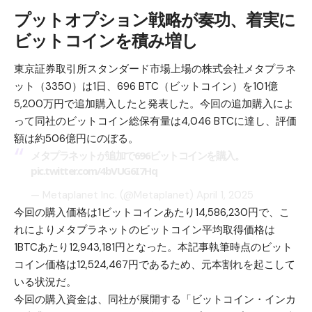
プットオプション戦略が奏功、着実に
ビットコインを積み増し
東京証券取引所スタンダード市場上場の株式会社メタプラネ
ット（3350）は1日、696 BTC（ビットコイン）を101億
5,200万円で追加購入したと発表した。今回の追加購入によ
って同社のビットコイン総保有量は4,046 BTCに達し、評価
額は約506億円にのぼる。
メタプラネットが追加で696ビットコインを購入。
pic.twitter.com/4bVUG6I7Hq
— Metaplanet Inc. (@Metaplanet)
April 1, 2025
今回の購入価格は1ビットコインあたり14,586,230円で、こ
れによりメタプラネットのビットコイン平均取得価格は
1BTCあたり12,943,181円となった。本記事執筆時点のビット
コイン価格は12,524,467円であるため、元本割れを起こして
いる状況だ。
今回の購入資金は、同社が展開する「ビットコイン・インカ