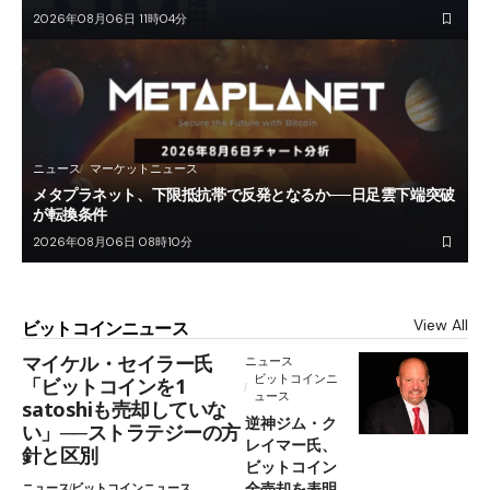
2026年08月06日 11時04分
ニュース
マーケットニュース
メタプラネット、下限抵抗帯で反発となるか──日足雲下端突破
が転換条件
2026年08月06日 08時10分
View All
ビットコインニュース
マイケル・セイラー氏
ニュース
ビットコインニ
「ビットコインを1
ュース
satoshiも売却していな
逆神ジム・ク
い」──ストラテジーの方
レイマー氏、
針と区別
ビットコイン
全売却を表明
ニュース
ビットコインニュース