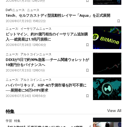
2026年07月31日 12時29分
DeFiニュース
ニュース
1inch、セルフカストディ型流動性レイヤー「Aqua」を正式展開
2026年07月29日 15時22分
ニュース
イーサリアムニュース
ビットマイン、約31億円相当のイーサリアム追加購
入──総資産は1.9兆円規模に
2026年07月28日 12時06分
ニュース
アルトコインニュース
DEXEが1日で約90%急落──チーム関連ウォレットが
10億円分をバイナンスへ
2026年07月23日 12時01分
ニュース
アルトコインニュース
ハイパーリキッド、HIP-4の予測市場を許可不要に
──展開者に50万HYPE要求
2026年07月24日 10時56分
View All
特集
学習
特集