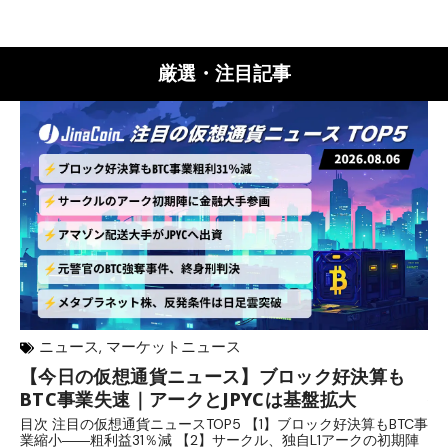
厳選・注目記事
ニュース
,
マーケットニュース
【今日の仮想通貨ニュース】ブロック好決算も
米
BTC事業失速｜アークとJPYCは基盤拡大
発
目次 注目の仮想通貨ニュースTOP5 【1】ブロック好決算もBTC事
目
業縮小――粗利益31％減 【2】サークル、独自L1アークの初期陣
や