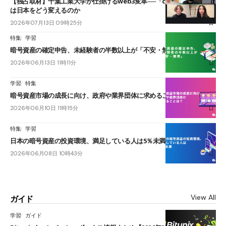
【独占取材】千葉工業大学が仕掛けるweb3変革──「cJPY」とAIの融合
は日本をどう変えるのか
2026年07月13日 09時25分
特集
学習
暗号資産の確定申告、未経験者の半数以上が「不安・無理」
2026年06月13日 11時11分
学習
特集
暗号資産市場の成長に向け、政府や業界団体に求めることは？
2026年06月10日 11時15分
特集
学習
日本の暗号資産の投資環境、満足している人は5％未満
2026年06月08日 10時43分
View All
ガイド
学習
ガイド