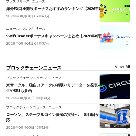
プレスリリース
ニュース
海外FX口座開設ボーナスおすすめランキング【2026年8月最新】
2026年08月01日 07時40分
ニュース
プレスリリース
SwiftTraderボーナスキャンペーンまとめ【2026年8月最新】
2026年08月01日 07時37分
View All
ブロックチェーンニュース
ブロックチェーンニュース
ニュース
米サークル、独自L1アークの初期バリデーターを発表――ブラックロッ
クやSBIも参画
2026年08月06日 16時03分
ブロックチェーンニュース
ニュース
ローソン、ステーブルコイン決済の実証へ──8月6日からJPYCやUSDC対
応
2026年08月05日 15時12分