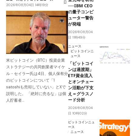
2026年08月04日 14時19分
──IBM CEO
の量子コンピ
ューター警告
が発端
2026年08月04
日 11時49分
ニュース
ビットコインニ
ュース
米ビットコイン（BTC）投資企業
「ビットコイ
ストラテジーの共同創業者マイケ
ンは過渡期」
ル・セイラー氏は4日、個人保有分
ETF資金流入
のビットコインについて「1
とオンチェー
satoshiも売却していない」とXで
ン活動が下支
え＝グラスノ
説明した。 「絶対に売るな」は個
ード分析
人貯蓄者…
2026年08月04
日 10時02分
ビットコインニュ
ース
ニュース