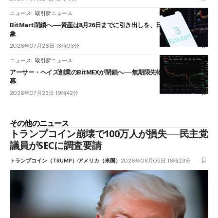
ニュース
取引所ニュース
BitMart閉鎖へ──資産は8月26日までに引き出しを、日本人利用者も対
象
2026年07月26日 13時03分
ニュース
取引所ニュース
アーサー・ヘイズ創業のBitMEXが閉鎖へ──無期限先物を生んだ11年に
幕
2026年07月23日 19時42分
その他のニュース
トランプコイン崩壊で100万人が損失──民主党
議員がSECに調査要請
トランプコイン（TRUMP）
アメリカ（米国）
2026年08月05日 16時23分