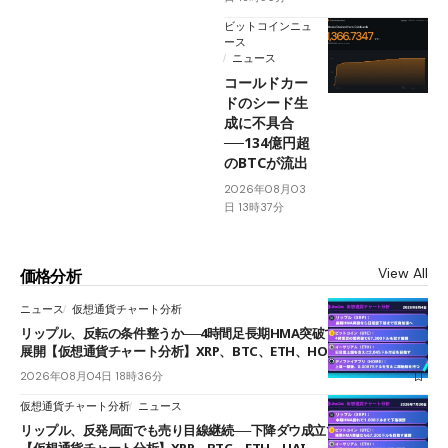
ビットコインニュ
ース
ニュース
コールドカー
ドのシード生
成に不具合
──134億円超
のBTCが流出
2026年08月03
日 13時37分
View All
価格分析
ニュース
仮想通貨チャート分析
リップル、反転の条件整うか──4時間足長期HMA突破で雲下端を目指す
展開【仮想通貨チャート分析】XRP、BTC、ETH、HOME
2026年08月04日 18時36分
仮想通貨チャート分析
ニュース
リップル、反発局面でも売り目線継続──下降ダウ成立で下値追う展開