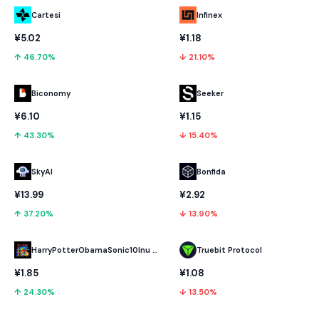
Cartesi
Infinex
¥5.02
¥1.18
↑ 46.70%
↓ 21.10%
Biconomy
Seeker
¥6.10
¥1.15
↑ 43.30%
↓ 15.40%
SkyAI
Bonfida
¥13.99
¥2.92
↑ 37.20%
↓ 13.90%
HarryPotterObamaSonic10Inu (ETH)
Truebit Protocol
¥1.85
¥1.08
↑ 24.30%
↓ 13.50%