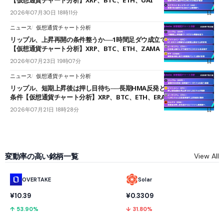
【仮想通貨チャート分析】XRP、BTC、ETH、UAI
2026年07月30日 18時11分
ニュース
仮想通貨チャート分析
リップル、上昇再開の条件整うか──1時間足ダウ成立で1.185ドルを狙う
【仮想通貨チャート分析】XRP、BTC、ETH、ZAMA
2026年07月23日 19時07分
ニュース
仮想通貨チャート分析
リップル、短期上昇後は押し目待ち──長期HMA反発と雲上抜けが買い
条件【仮想通貨チャート分析】XRP、BTC、ETH、ERA
2026年07月21日 18時28分
変動率の高い銘柄一覧
View All
OVERTAKE
Solar
¥10.39
¥0.3309
↑ 53.90%
↓ 31.80%