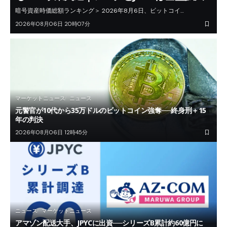
暗号資産時価総額ランキング＞ 2026年8月6日、ビットコイ…
2026年08月06日 20時07分
マーケットニュース
ニュース
元警官が10代から35万ドルのビットコイン強奪──終身刑＋15
年の判決
2026年08月06日 12時45分
ニュース
マーケットニュース
アマゾン配送大手、JPYCに出資──シリーズB累計約60億円に