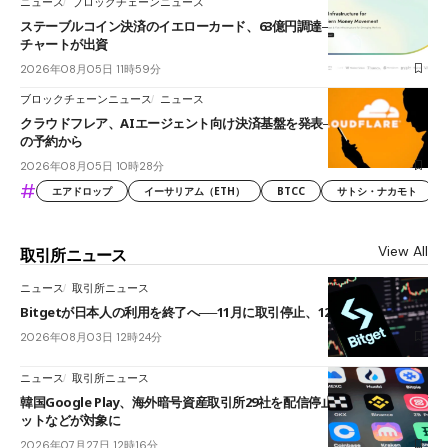
ニュース
ブロックチェーンニュース
ステーブルコイン決済のイエローカード、63億円調達──ソニーやスタン
チャートが出資
2026年08月05日 11時59分
ブロックチェーンニュース
ニュース
クラウドフレア、AIエージェント向け決済基盤を発表──まずハンドル名
の予約から
2026年08月05日 10時28分
#
エアドロップ
イーサリアム（ETH）
BTCC
サトシ・ナカモト
View All
取引所ニュース
ニュース
取引所ニュース
Bitgetが日本人の利用を終了へ──11月に取引停止、12月末に強制決済
2026年08月03日 12時24分
ニュース
取引所ニュース
韓国Google Play、海外暗号資産取引所29社を配信停止──OKXやバイビ
ットなどが対象に
2026年07月27日 12時16分