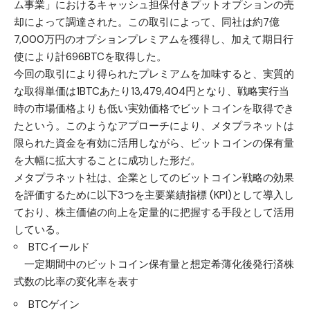
ム事業」におけるキャッシュ担保付きプットオプションの売
却によって調達された。この取引によって、同社は約7億
7,000万円のオプションプレミアムを獲得し、加えて期日行
使により計696BTCを取得した。
今回の取引により得られたプレミアムを加味すると、実質的
な取得単価は1BTCあたり13,479,404円となり、戦略実行当
時の市場価格よりも低い実効価格でビットコインを取得でき
たという。このようなアプローチにより、メタプラネットは
限られた資金を有効に活用しながら、ビットコインの保有量
を大幅に拡大することに成功した形だ。
メタプラネット社は、企業としてのビットコイン戦略の効果
を評価するために以下3つを主要業績指標 (KPI)として導入し
ており、株主価値の向上を定量的に把握する手段として活用
している。
BTCイールド
⼀定期間中のビットコイン保有量と想定希薄化後発行済株
式数の比率の変化率を表す
BTCゲイン