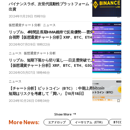
バイナンスラボ、次世代流動性プラットフォーム「アステラス」に
出資
2024年11月29日 15時11分
仮想通貨チャート分析
ニュース
リップル、4時間足長期HMA維持で反発優勢──雲突破なら1.29ドル
台視野【仮想通貨チャート分析】XRP、BTC、ETH、UAI
2026年07月09日 18時22分
ニュース
仮想通貨チャート分析
リップル、短期下落から切り返し──日足雲突破で上昇再開なるか
【仮想通貨チャート分析】XRP、BTC、ETH、GIGA
2026年05月07日 18時46分
ニュース
【チャート分析】ビットコイン（BTC）：中期上昇トレンド継続、
短期はリスクを考慮して「買い」【10月18日】
2024年10月26日 08時34分
Show More
More News:
エアドロップ
イーサリアム（ETH）
BTCC