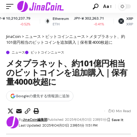
Aa
JPY-¥ 302,263.71
JPY-¥ 164.06
Ethereum
XRP
ETH
XRP
-0.41%
-3.12%
JinaCoin
>
ニュース
>
ビットコインニュース
>
メタプラネット、約
101億円相当のビットコインを追加購入｜保有量4000枚超に
ニュース
ビットコインニュース
メタプラネット、約101億円相当
のビットコインを追加購入｜保有
量4000枚超に
Googleの優先する情報源に追加
10 Min Read
By
JinaCoin編集部
Published: 2025年04月01日 23時51分
Last Updated: 2025年04月01日 23時51分 11:51 PM