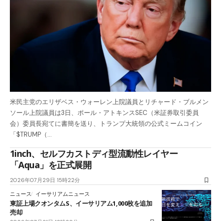
米民主党のエリザベス・ウォーレン上院議員とリチャード・ブルメン
ソール上院議員は3日、ポール・アトキンスSEC（米証券取引委員
会）委員長宛てに書簡を送り、トランプ大統領の公式ミームコイン
「$TRUMP（…
1inch、セルフカストディ型流動性レイヤー
「Aqua」を正式展開
2026年07月29日 15時22分
ニュース
イーサリアムニュース
東証上場クオンタムS、イーサリアム1,000枚を追加
売却