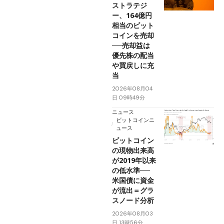
ストラテジ
ー、164億円
相当のビット
コインを売却
──売却益は
優先株の配当
や買戻しに充
当
2026年08月04
日 09時49分
ニュース
ビットコインニ
ュース
ビットコイン
の現物出来高
が2019年以来
の低水準──
米国債に資金
が流出＝グラ
スノード分析
2026年08月03
日 13時56分