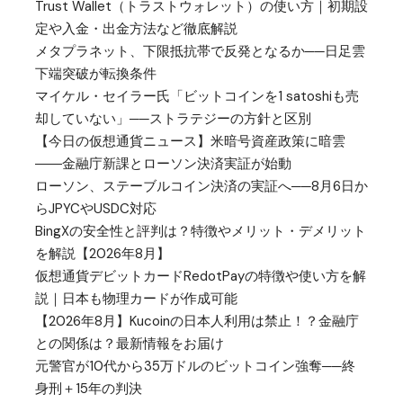
Trust Wallet（トラストウォレット）の使い方｜初期設
定や入金・出金方法など徹底解説
メタプラネット、下限抵抗帯で反発となるか──日足雲
下端突破が転換条件
マイケル・セイラー氏「ビットコインを1 satoshiも売
却していない」──ストラテジーの方針と区別
【今日の仮想通貨ニュース】米暗号資産政策に暗雲
――金融庁新課とローソン決済実証が始動
ローソン、ステーブルコイン決済の実証へ──8月6日か
らJPYCやUSDC対応
BingXの安全性と評判は？特徴やメリット・デメリット
を解説【2026年8月】
仮想通貨デビットカードRedotPayの特徴や使い方を解
説｜日本も物理カードが作成可能
【2026年8月】Kucoinの日本人利用は禁止！？金融庁
との関係は？最新情報をお届け
元警官が10代から35万ドルのビットコイン強奪──終
身刑＋15年の判決