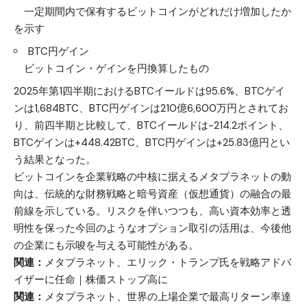
一定期間内で保有するビットコインがどれだけ増加したか
を示す
BTC円ゲイン
ビットコイン・ゲインを円換算したもの
2025年第1四半期におけるBTCイールドは95.6%、BTCゲイ
ンは1,684BTC、BTC円ゲインは210億6,600万円とされてお
り、前四半期と比較して、BTCイールドは-214.2ポイント、
BTCゲインは+448.42BTC、BTC円ゲインは+25.83億円とい
う結果となった。
ビットコインを企業戦略の中核に据えるメタプラネットの動
向は、伝統的な財務戦略と暗号資産（仮想通貨）の融合の最
前線を示している。リスクを伴いつつも、高い資本効率と透
明性を保った今回のようなオプション取引の活用は、今後他
の企業にも示唆を与える可能性がある。
関連：
メタプラネット、エリック・トランプ氏を戦略アドバ
イザーに任命｜株価ストップ高に
関連：
メタプラネット、世界の上場企業で最高リターン率達