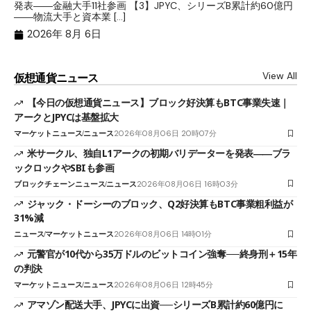
発表――金融大手11社参画 【3】JPYC、シリーズB累計約60億円
る
――物流大手と資本業 […]
ブ
2026年 8月 6日
View All
仮想通貨ニュース
【今日の仮想通貨ニュース】ブロック好決算もBTC事業失速｜
アークとJPYCは基盤拡大
マーケットニュース
ニュース
2026年08月06日 20時07分
米サークル、独自L1アークの初期バリデーターを発表――ブラ
ックロックやSBIも参画
ブロックチェーンニュース
ニュース
2026年08月06日 16時03分
ジャック・ドーシーのブロック、Q2好決算もBTC事業粗利益が
31%減
ニュース
マーケットニュース
2026年08月06日 14時01分
元警官が10代から35万ドルのビットコイン強奪──終身刑＋15年
の判決
マーケットニュース
ニュース
2026年08月06日 12時45分
アマゾン配送大手、JPYCに出資──シリーズB累計約60億円に