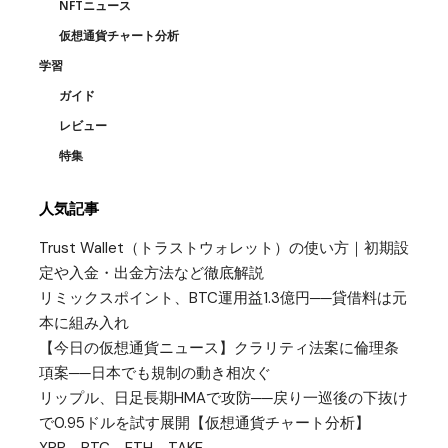
NFTニュース
仮想通貨チャート分析
学習
ガイド
レビュー
特集
人気記事
Trust Wallet（トラストウォレット）の使い方｜初期設
定や入金・出金方法など徹底解説
リミックスポイント、BTC運用益1.3億円──貸借料は元
本に組み入れ
【今日の仮想通貨ニュース】クラリティ法案に倫理条
項案──日本でも規制の動き相次ぐ
リップル、日足長期HMAで攻防──戻り一巡後の下抜け
で0.95ドルを試す展開【仮想通貨チャート分析】