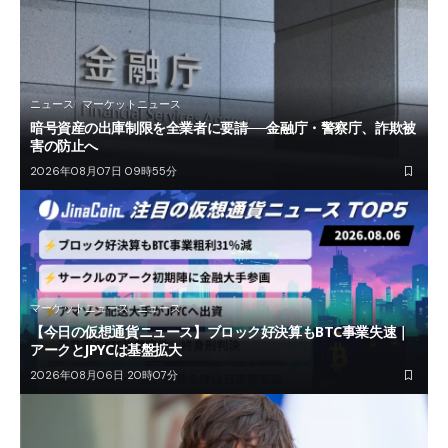
ニュース
マーケットニュース
暗号資産の出庫制限を全業者に要請──金融庁・警察庁、詐欺被
害の防止へ
2026年08月07日 09時55分
マーケットニュース
ニュース
【今日の仮想通貨ニュース】ブロック好決算もBTC事業失速｜
アークとJPYCは基盤拡大
2026年08月06日 20時07分