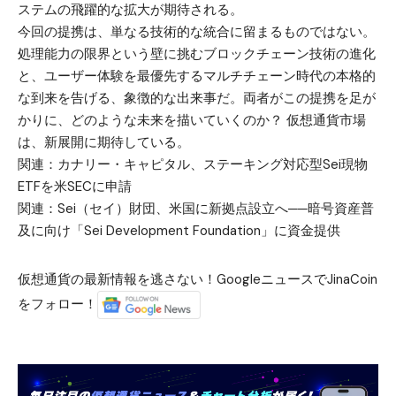
ステムの飛躍的な拡大が期待される。
今回の提携は、単なる技術的な統合に留まるものではない。
処理能力の限界という壁に挑むブロックチェーン技術の進化
と、ユーザー体験を最優先するマルチチェーン時代の本格的
な到来を告げる、象徴的な出来事だ。両者がこの提携を足が
かりに、どのような未来を描いていくのか？ 仮想通貨市場
は、新展開に期待している。
関連：
カナリー・キャピタル、ステーキング対応型Sei現物
ETFを米SECに申請
関連：
Sei（セイ）財団、米国に新拠点設立へ──暗号資産普
及に向け「Sei Development Foundation」に資金提供
仮想通貨の最新情報を逃さない！GoogleニュースでJinaCoin
をフォロー！