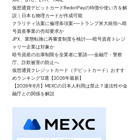
XRP、BTC、ETH、TAKE
仮想通貨デビットカードRedotPayの特徴や使い方を解
説｜日本も物理カードが作成可能
クラリティ法案に倫理条項案──トランプ米大統領へ暗
号資産事業の売却要求か
JPX、業態転換に再審査制度を検討──暗号資産トレジ
ャリー企業は対象か
暗号資産の出庫制限を全業者に要請──金融庁・警察
庁、詐欺被害の防止へ
仮想通貨クレジットカード（デビットカード）おすす
めランキング12選【2026年最新】
【2026年8月】MEXCの日本人利用は禁止？違法性や金
融庁との関係を解説