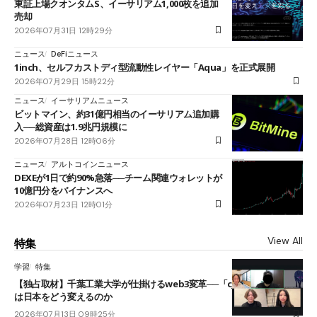
東証上場クオンタムS、イーサリアム1,000枚を追加
売却
2026年07月31日 12時29分
ニュース
DeFiニュース
1inch、セルフカストディ型流動性レイヤー「Aqua」を正式展開
2026年07月29日 15時22分
ニュース
イーサリアムニュース
ビットマイン、約31億円相当のイーサリアム追加購
入──総資産は1.9兆円規模に
2026年07月28日 12時06分
ニュース
アルトコインニュース
DEXEが1日で約90%急落──チーム関連ウォレットが
10億円分をバイナンスへ
2026年07月23日 12時01分
View All
特集
学習
特集
【独占取材】千葉工業大学が仕掛けるweb3変革──「cJPY」とAIの融合
は日本をどう変えるのか
2026年07月13日 09時25分