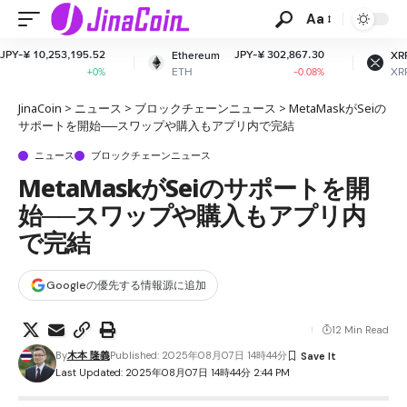
Aa
JPY-¥ 302,867.30
JPY-¥ 164.31
Ethereum
XRP
ETH
XRP
-0.08%
+0.58%
JinaCoin
>
ニュース
>
ブロックチェーンニュース
>
MetaMaskがSeiの
サポートを開始──スワップや購入もアプリ内で完結
ニュース
ブロックチェーンニュース
MetaMaskがSeiのサポートを開
始──スワップや購入もアプリ内
で完結
Googleの優先する情報源に追加
12 Min Read
By
木本 隆義
Published: 2025年08月07日 14時44分
Last Updated: 2025年08月07日 14時44分 2:44 PM