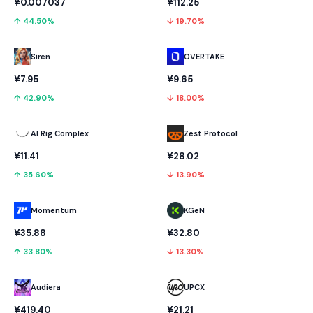
¥0.007037
¥112.25
↑ 44.50%
↓ 19.70%
OVERTAKE
Siren
¥9.65
¥7.95
↓ 18.00%
↑ 42.90%
AI Rig Complex
Zest Protocol
¥11.41
¥28.02
↑ 35.60%
↓ 13.90%
Momentum
KGeN
¥35.88
¥32.80
↑ 33.80%
↓ 13.30%
Audiera
UPCX
¥419.40
¥21.21