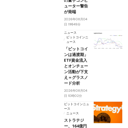
の量子コンピ
ューター警告
が発端
2026年08月04
日 11時49分
ニュース
ビットコインニ
ュース
「ビットコイ
ンは過渡期」
ETF資金流入
とオンチェー
ン活動が下支
え＝グラスノ
ード分析
2026年08月04
日 10時02分
ビットコインニュ
ース
ニュース
ストラテジ
ー、164億円