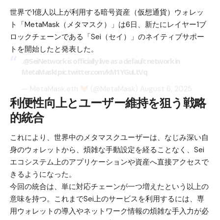
世界で1億人以上が利用する暗号資産（仮想通貨）ウォレッ
ト「
MetaMask（メタマスク）
」は6日、新たにレイヤー1ブ
ロックチェーンである「Sei（セイ）」のネイティブサポー
トを開始したと発表した。
.
@SeiNetwork
is officially live as a default network in
MetaMask!
pic.twitter.com/kM1YGuLtVq
— MetaMask.eth
(@MetaMask)
August 6, 2025
利便性向上とユーザー維持を狙う戦略
的統合
これにより、世界中のメタマスクユーザーは、なじみ深い自
身のウォレットから、煩雑な手動設定を経ることなく、Sei
エコシステム上のアプリケーションや資産へ直接アクセスで
きるようになった。
今回の統合は、単に対応チェーンが一つ増えたという以上の
意味を持つ。これまでSei上のサービスを利用するには、専
用ウォレットの導入やネットワーク情報の煩雑な手入力が必