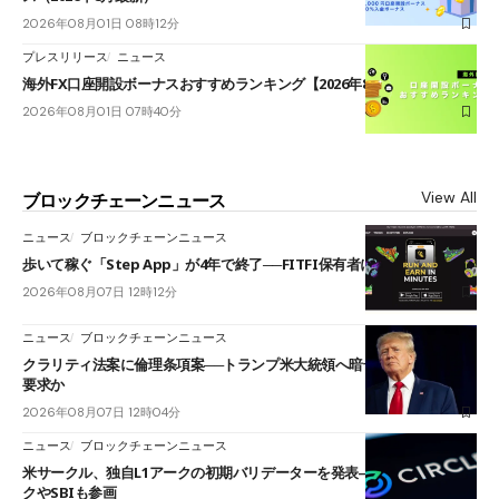
2026年08月01日 08時12分
プレスリリース
ニュース
海外FX口座開設ボーナスおすすめランキング【2026年8月最新】
2026年08月01日 07時40分
View All
ブロックチェーンニュース
ニュース
ブロックチェーンニュース
歩いて稼ぐ「Step App」が4年で終了──FITFI保有者に対応呼びかけ
2026年08月07日 12時12分
ニュース
ブロックチェーンニュース
クラリティ法案に倫理条項案──トランプ米大統領へ暗号資産事業の売却
要求か
2026年08月07日 12時04分
ニュース
ブロックチェーンニュース
米サークル、独自L1アークの初期バリデーターを発表――ブラックロッ
クやSBIも参画