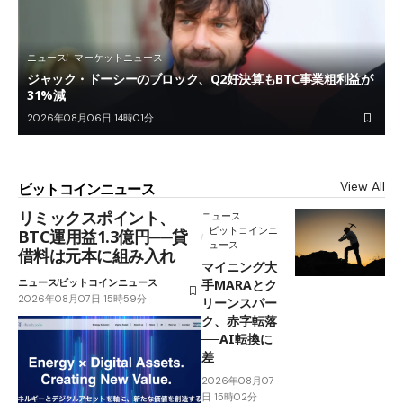
ニュース
マーケットニュース
ジャック・ドーシーのブロック、Q2好決算もBTC事業粗利益が
31%減
2026年08月06日 14時01分
View All
ビットコインニュース
リミックスポイント、
ニュース
ビットコインニ
BTC運用益1.3億円──貸
ュース
借料は元本に組み入れ
マイニング大
ニュース
ビットコインニュース
手MARAとク
2026年08月07日 15時59分
リーンスパー
ク、赤字転落
──AI転換に
差
2026年08月07
日 15時02分