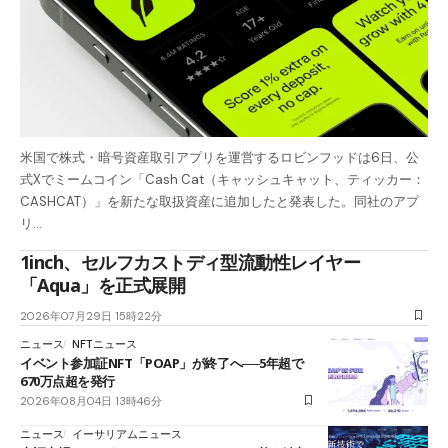
米国で株式・暗号資産取引アプリを運営するロビンフッドは6日、公
式Xでミームコイン「Cash Cat（キャッシュキャット、ティッカー：
CASHCAT）」を新たな取扱資産に追加したと発表した。同社のアプ
リ…
1inch、セルフカストディ型流動性レイヤー
「Aqua」を正式展開
2026年07月29日 15時22分
ニュース
NFTニュース
イベント参加証NFT「POAP」が終了へ──5年超で
670万点超を発行
2026年08月04日 13時46分
ニュース
イーサリアムニュース