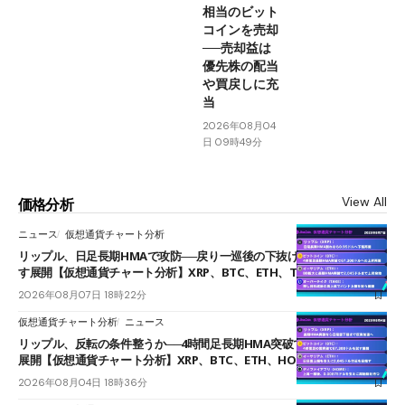
相当のビット
コインを売却
──売却益は
優先株の配当
や買戻しに充
当
2026年08月04
日 09時49分
View All
価格分析
ニュース
仮想通貨チャート分析
リップル、日足長期HMAで攻防──戻り一巡後の下抜けで0.95ドルを試
す展開【仮想通貨チャート分析】XRP、BTC、ETH、TAKE
2026年08月07日 18時22分
仮想通貨チャート分析
ニュース
リップル、反転の条件整うか──4時間足長期HMA突破で雲下端を目指す
展開【仮想通貨チャート分析】XRP、BTC、ETH、HOME
2026年08月04日 18時36分