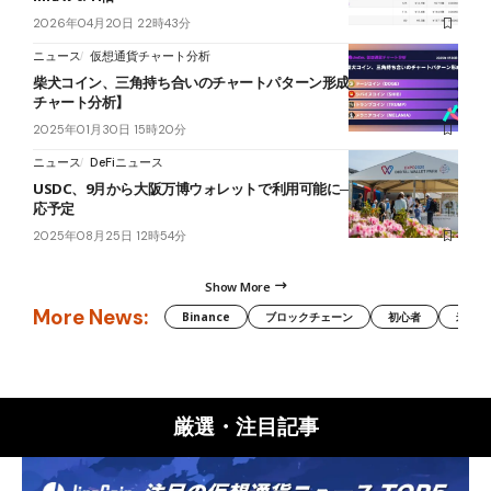
2026年04月20日 22時43分
ニュース
仮想通貨チャート分析
柴犬コイン、三角持ち合いのチャートパターン形成【ミームコイン
チャート分析】
2025年01月30日 15時20分
ニュース
DeFiニュース
USDC、9月から大阪万博ウォレットで利用可能に──将来はJPYCも対
応予定
2025年08月25日 12時54分
Show More
More News:
Binance
ブロックチェーン
初心者
米国証
厳選・注目記事