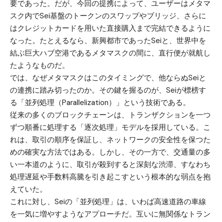
要であった。だが、今回の提携によって、ユーザーはメタマ
スク内でSei基盤のトークンのスワップやブリッジ、さらに
はクレジットカードを用いた直接購入まで完結できるように
なった。たとえるなら、新興都市であったSeiと、世界中を
結ぶ巨大ハブ空港であるメタマスクの間に、直行便が就航し
たようなものだ。
では、なぜメタマスクはこのタイミングで、他ならぬSeiと
の連携に踏み切ったのか。その鍵を握るのが、Seiが標榜す
る「並列処理（Parallelization）」という技術である。
従来の多くのブロックチェーンは、トランザクションを一つ
ずつ順番に処理する「逐次処理」モデルを採用している。こ
れは、取引の順序を保証し、ネットワークの安全性を保つた
めの確実な方法ではある。しかし、その一方で、交通量の多
い一本道のように、取引が殺到すると深刻な渋滞、すなわち
処理遅延や手数料高騰を引き起こすという根本的な弱点を抱
えていた。
これに対し、Seiの「並列処理」は、いわば高速道路の車線
を一気に増やすようなアプローチだ。互いに無関係なトラン