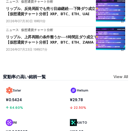
ニュース
仮想通貨チャート分析
リップル、反発局面でも売り目線継続──下降ダウ成立で下値追う展開
【仮想通貨チャート分析】XRP、BTC、ETH、UAI
2026年07月30日 18時11分
ニュース
仮想通貨チャート分析
リップル、上昇再開の条件整うか──1時間足ダウ成立で1.185ドルを狙う
【仮想通貨チャート分析】XRP、BTC、ETH、ZAMA
2026年07月23日 19時07分
変動率の高い銘柄一覧
View All
Solar
Helium
¥0.5424
¥29.78
↑ 64.60%
↓ 22.50%
INI
KAITO