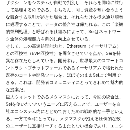
ザクションをシステムが自動で判別し、それらを同時に並行
して処理するのである。もちろん、同じ資産を奪い合うよう
な競合する取引が起きた場合は、それらだけを従来通り順番
に処理することで、データの整合性は保たれる。この「楽観
的並列処理」と呼ばれる仕組みによって、Seiはネットワー
ク全体の処理能力を劇的に向上させている。
そして、この高速処理能力と、
Ethereum（イーサリアム）
との互換性（EVM互換性）を両立させている点が、Seiを特
異な存在たらしめている。開発者は、世界最大のスマートコ
ントラクトプラットフォームであるイーサリアムで培われた
既存のコードや開発ツールを、ほぼそのままSei上で利用で
きる。これは、開発者コミュニティにとってきわめて魅力的
な提案だ。
巨大ウォレットであるメタマスクにとって、今回の統合は、
Seiを使いたいというニーズに応えることで、ユーザーを自
社エコシステム内にとどめておくための戦略的な一手といえ
る。一方でSeiにとっては、メタマスクが抱える圧倒的な数
のユーザーに直接リーチするまたとない機会であり、エコシ