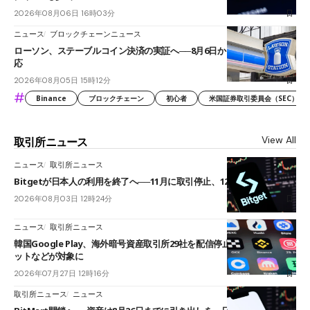
2026年08月06日 16時03分
ニュース
ブロックチェーンニュース
ローソン、ステーブルコイン決済の実証へ──8月6日からJPYCやUSDC対
応
2026年08月05日 15時12分
#
Binance
ブロックチェーン
初心者
米国証券取引委員会（SEC）
View All
取引所ニュース
ニュース
取引所ニュース
Bitgetが日本人の利用を終了へ──11月に取引停止、12月末に強制決済
2026年08月03日 12時24分
ニュース
取引所ニュース
韓国Google Play、海外暗号資産取引所29社を配信停止──OKXやバイビ
ットなどが対象に
2026年07月27日 12時16分
取引所ニュース
ニュース