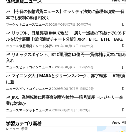
仮想通貨ニュース
【今日の仮想通貨ニュース】クラリティ法案に倫理条項案──日
本でも規制の動き相次ぐ
マーケットニュース
ニュース
2026年08月07日 20時07分
リップル、日足長期HMAで攻防──戻り一巡後の下抜けで0.95ド
ルを試す展開【仮想通貨チャート分析】XRP、BTC、ETH、TAKE
ニュース
仮想通貨チャート分析
2026年08月07日 18時22分
リミックスポイント、BTC運用益1.3億円──貸借料は元本に組み
入れ
ニュース
ビットコインニュース
2026年08月07日 15時59分
マイニング大手MARAとクリーンスパーク、赤字転落──AI転換
に差
ニュース
ビットコインニュース
2026年08月07日 15時02分
JPX、業態転換に再審査制度を検討──暗号資産トレジャリー企
業は対象か
ニュース
マーケットニュース
2026年08月07日 13時23分
View All
学習カテゴリ新着
レビュー
学習