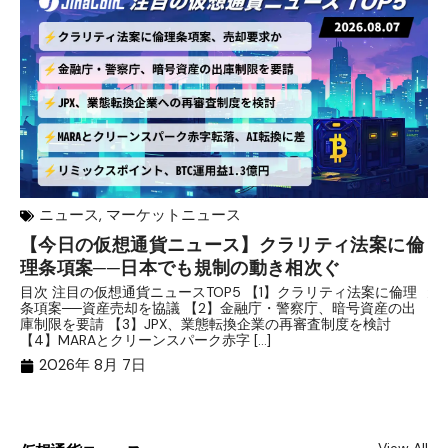
ニュース
,
マーケットニュース
【今日の仮想通貨ニュース】クラリティ法案に倫
リ
理条項案──日本でも規制の動き相次ぐ
下
分
目次 注目の仮想通貨ニュースTOP5 【1】クラリティ法案に倫理
条項案──資産売却を協議 【2】金融庁・警察庁、暗号資産の出
目
庫制限を要請 【3】JPX、業態転換企業の再審査制度を検討
ト
【4】MARAとクリーンスパーク赤字 […]
（
（X
2026年 8月 7日
View All