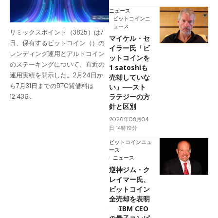
ニュース
ビットコインニ
ュース
リミックスポイント（3825）は7
マイケル・セ
日、保有するビットコイン（）の
イラー氏「ビ
レンディング運用とアルトコイン
ットコインを
のステーキングについて、直近の
1 satoshiも
運用実績を開示した。2月24日か
売却していな
ら7月31日までのBTC貸借料は
い」──スト
ラテジーの方
12.436…
針と区別
2026年08月04
日 14時19分
ビットコインニュ
ース
ニュース
逆神ジム・ク
レイマー氏、
ビットコイン
全売却を表明
──IBM CEO