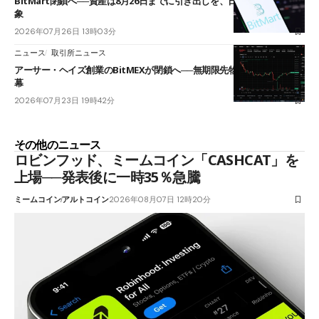
BitMart閉鎖へ──資産は8月26日までに引き出しを、日本人利用者も対
象
2026年07月26日 13時03分
ニュース
取引所ニュース
アーサー・ヘイズ創業のBitMEXが閉鎖へ──無期限先物を生んだ11年に
幕
2026年07月23日 19時42分
その他のニュース
ロビンフッド、ミームコイン「CASHCAT」を
上場──発表後に一時35％急騰
ミームコイン
アルトコイン
2026年08月07日 12時20分