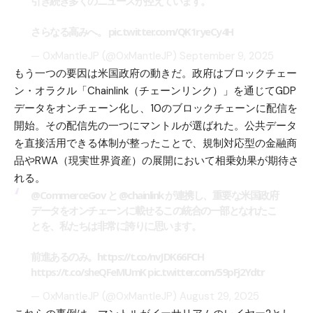
引き続き多くのニュースが控えています。
さらなる高みへ。
pic.twitter.com/QK1ryeCy4H
— 0xMantleJP (@0xMantleJP)
September 9, 2025
もう一つの要因は米国政府の動きだ。政府はブロックチェー
ン・オラクル「Chainlink（チェーンリンク）」を通じてGDP
データをオンチェーン化し、10のブロックチェーンに配信を
開始。その配信先の一つにマントルが選ばれた。公共データ
を直接活用できる体制が整ったことで、規制対応型の金融商
品やRWA（現実世界資産）の展開において相乗効果が期待さ
れる。
@CommerceGov
と
@chainlink
が連携し、重要な米国政府
データをオンチェーンに載せるこの統合の一部となれたこ
とを、私たちは非常に誇りに思います。
前進あるのみ。
https://t.co/nvJDK66FCH
https://t.co/sheQFeMUmK
pic.twitter.com/59pFj2Ydtr
— 0xMantleJP (@0xMantleJP)
August 29, 2025