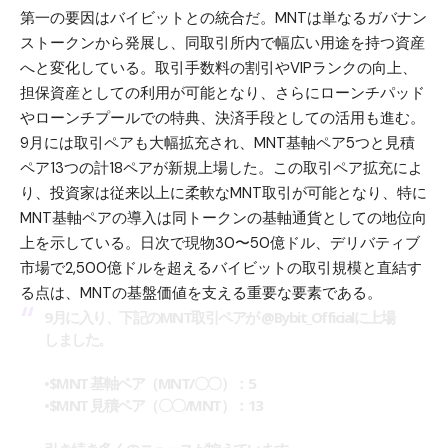
第一の要因はバイビットとの統合だ。MNTは単なるガバナン
ストークンから発展し、同取引所内で幅広い用途を持つ資産
へと変化している。取引手数料の割引やVIPランクの向上、
担保資産としての利用が可能となり、さらにローンチパッド
やローンチプールでの特典、決済手段としての活用も進む。
9月には取引ペアも大幅拡充され、MNT基軸ペア5つと見積
ペア13つの計18ペアが新規上場した。この取引ペア拡充によ
り、投資家は従来以上に柔軟なMNT取引が可能となり、特に
MNT基軸ペアの導入は同トークンの基軸通貨としての地位向
上を示している。日次で現物30〜50億ドル、デリバティブ
市場で2,500億ドルを超えるバイビットの取引規模と直結す
る点は、MNTの基盤価値を支える重要な要素である。
9月に入り、下記のMNT取引ペアが
@Bybit_Official
に上場
しました。
•$MNT 基軸ペア（MNT/〇〇）：5
•$MNT 見積ペア（〇〇/MNT）：13