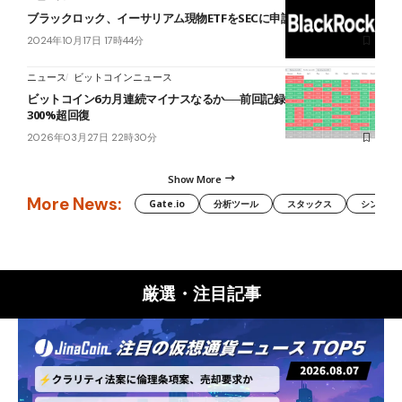
ブラックロック、イーサリアム現物ETFをSECに申請
2024年10月17日 17時44分
ニュース
ビットコインニュース
ビットコイン6カ月連続マイナスなるか──前回記録後は5カ月で
300%超回復
2026年03月27日 22時30分
Show More
More News:
Gate.io
分析ツール
スタックス
シンボル（
厳選・注目記事