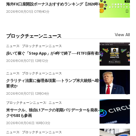
海外FX口座開設ボーナスおすすめランキング【2026年8月最新】
2026年08月01日 07時40分
View All
ブロックチェーンニュース
ニュース
ブロックチェーンニュース
歩いて稼ぐ「Step App」が4年で終了──FITFI保有者に対応呼びかけ
2026年08月07日 12時12分
ニュース
ブロックチェーンニュース
クラリティ法案に倫理条項案──トランプ米大統領へ暗号資産事業の売却
要求か
2026年08月07日 12時04分
ブロックチェーンニュース
ニュース
米サークル、独自L1アークの初期バリデーターを発表――ブラックロッ
クやSBIも参画
2026年08月06日 16時03分
ニュース
ブロックチェーンニュース