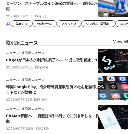
ローソン、ステーブルコイン決済の実証へ──8月6日からJPYCやUSDC対
応
2026年08月05日 15時12分
#
Gate.io
分析ツール
スタックス
シンボル（XYM）
エルサル
View All
取引所ニュース
ニュース
取引所ニュース
Bitgetが日本人の利用を終了へ──11月に取引停止、12月末に強制決済
2026年08月03日 12時24分
ニュース
取引所ニュース
韓国Google Play、海外暗号資産取引所29社を配信停止──OKXやバイビ
ットなどが対象に
2026年07月27日 12時16分
ニュース
取引所ニュース
BitMart閉鎖へ──資産は8月26日までに引き出しを、日本人利用者も対
象
2026年07月26日 13時03分