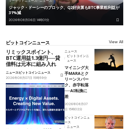
マーケットニュース
ニュース
ジャック・ドーシーのブロック、Q2好決算もBTC事業粗利益が
31%減
2026年08月06日 14時01分
View All
ビットコインニュース
リミックスポイント、
ニュース
ビットコインニ
BTC運用益1.3億円──貸
ュース
借料は元本に組み入れ
マイニング大
ニュース
ビットコインニュース
手MARAとク
2026年08月07日 15時59分
リーンスパー
ク、赤字転落
──AI転換に
差
2026年08月07
日 15時02分
ビットコインニュ
ース
ニュース