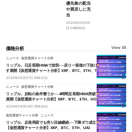
優先株の配当
や買戻しに充
当
2026年08月04
日 09時49分
View All
価格分析
ニュース
仮想通貨チャート分析
リップル、日足長期HMAで攻防──戻り一巡後の下抜けで0.95ドルを試
す展開【仮想通貨チャート分析】XRP、BTC、ETH、TAKE
2026年08月07日 18時22分
ニュース
仮想通貨チャート分析
リップル、反転の条件整うか──4時間足長期HMA突破で雲下端を目指す
展開【仮想通貨チャート分析】XRP、BTC、ETH、HOME
2026年08月04日 18時36分
仮想通貨チャート分析
ニュース
リップル、反発局面でも売り目線継続──下降ダウ成立で下値追う展開
【仮想通貨チャート分析】XRP、BTC、ETH、UAI