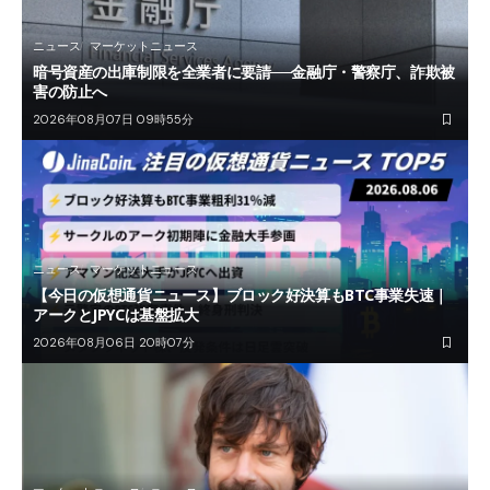
ニュース
マーケットニュース
暗号資産の出庫制限を全業者に要請──金融庁・警察庁、詐欺被
害の防止へ
2026年08月07日 09時55分
ニュース
マーケットニュース
【今日の仮想通貨ニュース】ブロック好決算もBTC事業失速｜
アークとJPYCは基盤拡大
2026年08月06日 20時07分