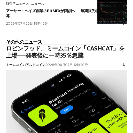
取引所ニュース
ニュース
アーサー・ヘイズ創業のBitMEXが閉鎖へ──無期限先物を生んだ11年に
幕
2026年07月23日 19時42分
その他のニュース
ロビンフッド、ミームコイン「CASHCAT」を
上場──発表後に一時35％急騰
ミームコイン
アルトコイン
2026年08月07日 12時20分