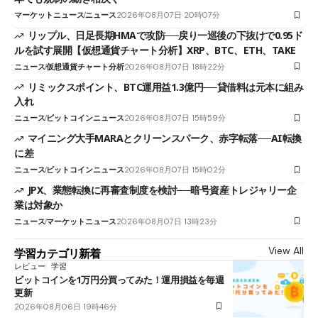
マーケットニュース
ニュース
2026年08月07日 20時07分
リップル、日足長期HMAで攻防──戻り一巡後の下抜けで0.95ド
ルを試す展開【仮想通貨チャート分析】XRP、BTC、ETH、TAKE
ニュース
仮想通貨チャート分析
2026年08月07日 18時22分
リミックスポイント、BTC運用益1.3億円──貸借料は元本に組み
入れ
ニュース
ビットコインニュース
2026年08月07日 15時59分
マイニング大手MARAとクリーンスパーク、赤字転落──AI転換
に差
ニュース
ビットコインニュース
2026年08月07日 15時02分
JPX、業態転換に再審査制度を検討──暗号資産トレジャリー企
業は対象か
ニュース
マーケットニュース
2026年08月07日 13時23分
View All
学習カテゴリ新着
レビュー
学習
ビットコインを1万円分買ってみた！運用損益を毎週
更新
2026年08月06日 19時46分