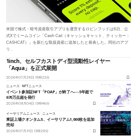
米国で株式・暗号資産取引アプリを運営するロビンフッドは6日、公
式Xでミームコイン「Cash Cat（キャッシュキャット、ティッカー：
CASHCAT）」を新たな取扱資産に追加したと発表した。同社のアプ
リ…
1inch、セルフカストディ型流動性レイヤー
「Aqua」を正式展開
2026年07月29日 15時22分
ニュース
NFTニュース
イベント参加証NFT「POAP」が終了へ──5年超で
670万点超を発行
2026年08月04日 13時46分
イーサリアムニュース
ニュース
東証上場クオンタムS、イーサリアム1,000枚を追加
売却
2026年07月31日 12時29分