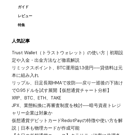
ガイド
レビュー
特集
人気記事
Trust Wallet（トラストウォレット）の使い方｜初期設
定や入金・出金方法など徹底解説
リミックスポイント、BTC運用益1.3億円──貸借料は元
本に組み入れ
リップル、日足長期HMAで攻防──戻り一巡後の下抜け
で0.95ドルを試す展開【仮想通貨チャート分析】
XRP、BTC、ETH、TAKE
JPX、業態転換に再審査制度を検討──暗号資産トレジ
ャリー企業は対象か
仮想通貨デビットカードRedotPayの特徴や使い方を解
説｜日本も物理カードが作成可能