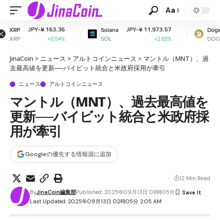
Aa
3.36
JPY-¥ 11,973.57
JPY-¥ 11.04
Solana
Dogecoin
SOL
DOGE
.54%
+2.65%
+0.14%
JinaCoin
>
ニュース
>
アルトコインニュース
>
マントル（MNT）、過
去最高値を更新──バイビット統合と米政府採用が牽引
ニュース
アルトコインニュース
マントル（MNT）、過去最高値を
更新──バイビット統合と米政府採
用が牽引
Googleの優先する情報源に追加
12 Min Read
By
JinaCoin編集部
Published: 2025年09月13日 08時05分
Last Updated: 2025年09月13日 02時05分 2:05 AM