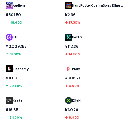
Audiera
HarryPotterObamaSonic10Inu (ETH)
¥501.50
¥2.36
↑ 46.60%
↓ 15.30%
INI
KAITO
¥0.009267
¥112.36
↑ 31.60%
↓ 14.50%
Biconomy
Prom
¥11.03
¥306.21
↑ 29.50%
↓ 9.90%
Keeta
KGeN
¥16.85
¥30.26
↑ 24.30%
↓ 9.90%