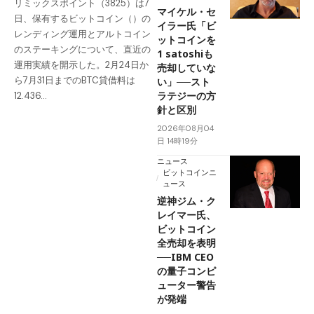
リミックスポイント（3825）は7
マイケル・セ
日、保有するビットコイン（）の
イラー氏「ビ
レンディング運用とアルトコイン
ットコインを
のステーキングについて、直近の
1 satoshiも
運用実績を開示した。2月24日か
売却していな
ら7月31日までのBTC貸借料は
い」──スト
ラテジーの方
12.436…
針と区別
2026年08月04
日 14時19分
ニュース
ビットコインニ
ュース
逆神ジム・ク
レイマー氏、
ビットコイン
全売却を表明
──IBM CEO
の量子コンピ
ューター警告
が発端