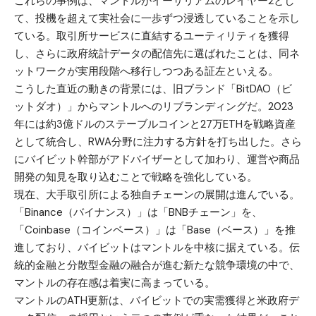
これらの事例は、マントルがイーサリアムのレイヤー2とし
て、投機を超えて実社会に一歩ずつ浸透していることを示し
ている。取引所サービスに直結するユーティリティを獲得
し、さらに政府統計データの配信先に選ばれたことは、同ネ
ットワークが実用段階へ移行しつつある証左といえる。
こうした直近の動きの背景には、旧ブランド「BitDAO（ビ
ットダオ）」からマントルへのリブランディングだ。2023
年には約3億ドルのステーブルコインと27万ETHを戦略資産
として統合し、RWA分野に注力する方針を打ち出した。さら
にバイビット幹部がアドバイザーとして加わり、運営や商品
開発の知見を取り込むことで戦略を強化している。
現在、大手取引所による独自チェーンの展開は進んでいる。
「Binance（バイナンス）」は「BNBチェーン」を、
「Coinbase（コインベース）」は「Base（ベース）」を推
進しており、バイビットはマントルを中核に据えている。伝
統的金融と分散型金融の融合が進む新たな競争環境の中で、
マントルの存在感は着実に高まっている。
マントルのATH更新は、バイビットでの実需獲得と米政府デ