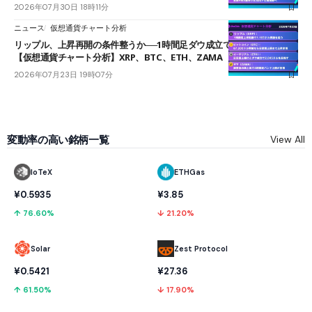
2026年07月30日 18時11分
ニュース
仮想通貨チャート分析
リップル、上昇再開の条件整うか──1時間足ダウ成立で1.185ドルを狙う
【仮想通貨チャート分析】XRP、BTC、ETH、ZAMA
2026年07月23日 19時07分
変動率の高い銘柄一覧
View All
IoTeX
ETHGas
¥0.5935
¥3.85
↑ 76.60%
↓ 21.20%
Solar
Zest Protocol
¥0.5421
¥27.36
↑ 61.50%
↓ 17.90%