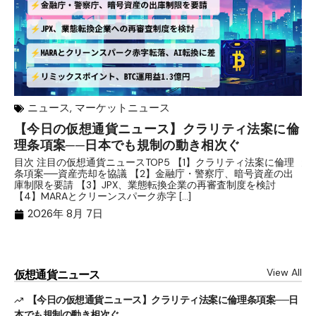
ニュース
,
マーケットニュース
【今日の仮想通貨ニュース】クラリティ法案に倫
リ
理条項案──日本でも規制の動き相次ぐ
下
分
目次 注目の仮想通貨ニュースTOP5 【1】クラリティ法案に倫理
条項案──資産売却を協議 【2】金融庁・警察庁、暗号資産の出
目
庫制限を要請 【3】JPX、業態転換企業の再審査制度を検討
ト
【4】MARAとクリーンスパーク赤字 […]
（
（X
2026年 8月 7日
View All
仮想通貨ニュース
【今日の仮想通貨ニュース】クラリティ法案に倫理条項案──日
本でも規制の動き相次ぐ