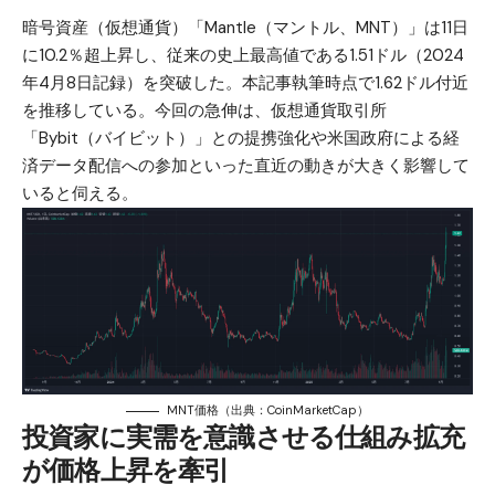
暗号資産（仮想通貨）「Mantle（マントル、MNT）」は11日
に10.2％超上昇し、従来の史上最高値である1.51ドル（2024
年4月8日記録）を突破した。本記事執筆時点で1.62ドル付近
を推移している。今回の急伸は、仮想通貨取引所
「
Bybit（バイビット）
」との提携強化や米国政府による経
済データ配信への参加といった直近の動きが大きく影響して
いると伺える。
MNT価格（出典：
CoinMarketCap
）
投資家に実需を意識させる仕組み拡充
が価格上昇を牽引