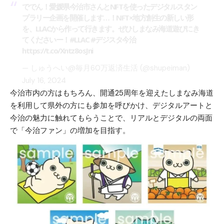
ででん！愛媛県今治市さんとNFTを使ったデジタルスタン
プラリー企画を開催します…！NFT×地方創生の新しい形
を、LLACから作って行きます。ぜひしまなみ海道遊びにき
てくださいー！
#LLAC
#デジスタ今治
https://t.co/Xntz8osJni
— しゅうへい@毎月60万返済生活 (@shupeiman)
July 16, 2024
今治市内の方はもちろん、開通25周年を迎えたしまなみ海道
を利用して県外の方にも参加を呼びかけ、デジタルアートと
今治の魅力に触れてもらうことで、リアルとデジタルの両面
で「今治ファン」の増加を目指す。