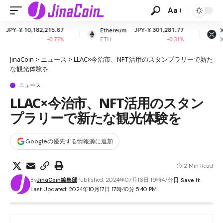
Aa
.67
JPY-¥ 301,281.77
JPY-¥ 162.84
Ethereum
XRP
ETH
XRP
77%
-0.31%
-1.94%
JinaCoin
>
ニュース
>
LLAC×今治市、NFT活用のスタンプラリーで新た
な観光体験を
ニュース
LLAC×今治市、NFT活用のスタン
プラリーで新たな観光体験を
Googleの優先する情報源に追加
12 Min Read
By
JinaCoin編集部
Published: 2024年07月16日 19時47分
Last Updated: 2024年10月17日 17時40分 5:40 PM