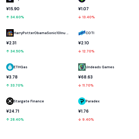
¥15.90
¥1.07
↑ 34.60%
↓ 13.40%
HarryPotterObamaSonic10Inu (ETH)
COTI
¥2.31
¥2.10
↑ 34.50%
↓ 12.70%
ETHGas
Undeads Games
¥3.78
¥68.63
↑ 33.70%
↓ 11.70%
Stargate Finance
Paradex
¥24.71
¥1.76
↑ 28.40%
↓ 9.40%