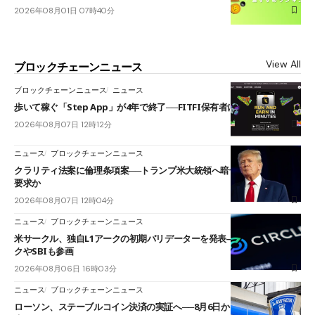
2026年08月01日 07時40分
View All
ブロックチェーンニュース
ブロックチェーンニュース
ニュース
歩いて稼ぐ「Step App」が4年で終了──FITFI保有者に対応呼びかけ
2026年08月07日 12時12分
ニュース
ブロックチェーンニュース
クラリティ法案に倫理条項案──トランプ米大統領へ暗号資産事業の売却
要求か
2026年08月07日 12時04分
ニュース
ブロックチェーンニュース
米サークル、独自L1アークの初期バリデーターを発表――ブラックロッ
クやSBIも参画
2026年08月06日 16時03分
ニュース
ブロックチェーンニュース
ローソン、ステーブルコイン決済の実証へ──8月6日からJPYCやUSDC対