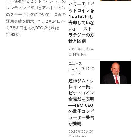
日、保有するビットコイン（）の
イラー氏「ビ
レンディング運用とアルトコイン
ットコインを
のステーキングについて、直近の
1 satoshiも
運用実績を開示した。2月24日か
売却していな
ら7月31日までのBTC貸借料は
い」──スト
ラテジーの方
12.436…
針と区別
2026年08月04
日 14時19分
ニュース
ビットコインニ
ュース
逆神ジム・ク
レイマー氏、
ビットコイン
全売却を表明
──IBM CEO
の量子コンピ
ューター警告
が発端
2026年08月04