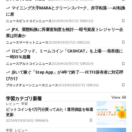
マイニング大手MARAとクリーンスパーク、赤字転落──AI転換
に差
ニュース
ビットコインニュース
2026年08月07日 15時02分
JPX、業態転換に再審査制度を検討──暗号資産トレジャリー企
業は対象か
ニュース
マーケットニュース
2026年08月07日 13時23分
ロビンフッド、ミームコイン「CASHCAT」を上場──発表後に
一時35％急騰
ニュース
アルトコインニュース
2026年08月07日 12時20分
歩いて稼ぐ「Step App」が4年で終了──FITFI保有者に対応呼
びかけ
ブロックチェーンニュース
ニュース
2026年08月07日 12時12分
View All
学習カテゴリ新着
レビュー
学習
ビットコインを1万円分買ってみた！運用損益を毎週
更新
2026年08月06日 19時46分
学習
レビュー