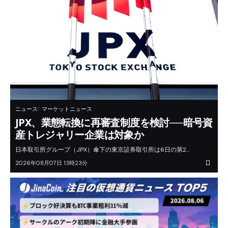
ニュース
マーケットニュース
JPX、業態転換に再審査制度を検討──暗号資
産トレジャリー企業は対象か
日本取引所グループ（JPX）傘下の東京証券取引所は6日の第2…
2026年08月07日 13時23分