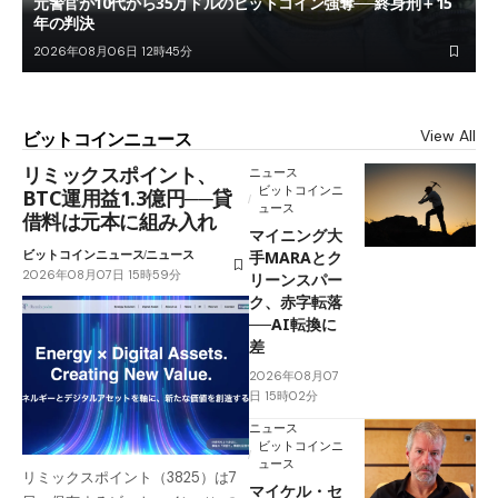
元警官が10代から35万ドルのビットコイン強奪──終身刑＋15
年の判決
2026年08月06日 12時45分
View All
ビットコインニュース
リミックスポイント、
ニュース
ビットコインニ
BTC運用益1.3億円──貸
ュース
借料は元本に組み入れ
マイニング大
ビットコインニュース
ニュース
手MARAとク
2026年08月07日 15時59分
リーンスパー
ク、赤字転落
──AI転換に
差
2026年08月07
日 15時02分
ニュース
ビットコインニ
ュース
リミックスポイント（3825）は7
マイケル・セ