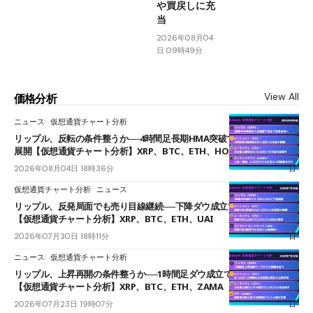
や買戻しに充
当
2026年08月04
日 09時49分
View All
価格分析
ニュース
仮想通貨チャート分析
リップル、反転の条件整うか──4時間足長期HMA突破で雲下端を目指す
展開【仮想通貨チャート分析】XRP、BTC、ETH、HOME
2026年08月04日 18時36分
仮想通貨チャート分析
ニュース
リップル、反発局面でも売り目線継続──下降ダウ成立で下値追う展開
【仮想通貨チャート分析】XRP、BTC、ETH、UAI
2026年07月30日 18時11分
ニュース
仮想通貨チャート分析
リップル、上昇再開の条件整うか──1時間足ダウ成立で1.185ドルを狙う
【仮想通貨チャート分析】XRP、BTC、ETH、ZAMA
2026年07月23日 19時07分