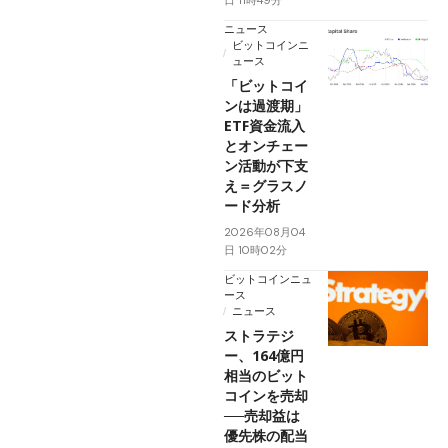
日 11時49分
ニュース
ビットコインニ
ュース
「ビットコイ
ンは過渡期」
ETF資金流入
とオンチェー
ン活動が下支
え＝グラスノ
ード分析
2026年08月04
日 10時02分
ビットコインニュ
ース
ニュース
ストラテジ
ー、164億円
相当のビット
コインを売却
──売却益は
優先株の配当