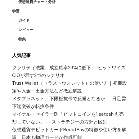
仮想通貨チャート分析
学習
ガイド
レビュー
特集
人気記事
クラリティ法案、成立確率23%に低下──ビットワイズ
CIOが示す2つのシナリオ
Trust Wallet（トラストウォレット）の使い方｜初期設
定や入金・出金方法など徹底解説
メタプラネット、下限抵抗帯で反発となるか──日足雲
下端突破が転換条件
マイケル・セイラー氏「ビットコインを1 satoshiも売
却していない」──ストラテジーの方針と区別
仮想通貨デビットカードRedotPayの特徴や使い方を解
説｜日本も物理カードが作成可能