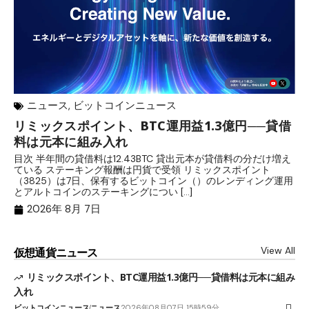
ニュース
,
ビットコインニュース
リミックスポイント、BTC運用益1.3億円──貸借
マ
料は元本に組み入れ
転
目次 半年間の貸借料は12.43BTC 貸出元本が貸借料の分だけ増え
目
ている ステーキング報酬は円貨で受領 リミックスポイント
が
（3825）は7日、保有するビットコイン（）のレンディング運用
ニ
とアルトコインのステーキングについ […]
パ
2026年 8月 7日
View All
仮想通貨ニュース
リミックスポイント、BTC運用益1.3億円──貸借料は元本に組み
入れ
ビットコインニュース
ニュース
2026年08月07日 15時59分