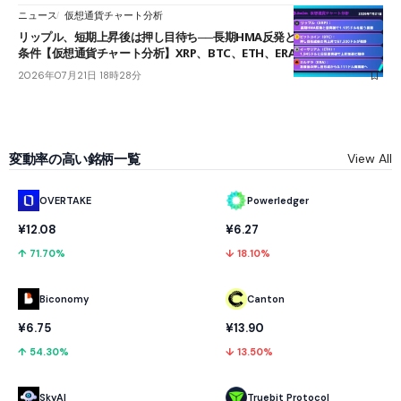
ニュース
仮想通貨チャート分析
リップル、短期上昇後は押し目待ち──長期HMA反発と雲上抜けが買い
条件【仮想通貨チャート分析】XRP、BTC、ETH、ERA
2026年07月21日 18時28分
変動率の高い銘柄一覧
View All
OVERTAKE
Powerledger
¥12.08
¥6.27
↑ 71.70%
↓ 18.10%
Biconomy
Canton
¥6.75
¥13.90
↑ 54.30%
↓ 13.50%
SkyAI
Truebit Protocol