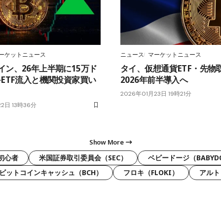
ーケットニュース
ニュース
マーケットニュース
イン、26年上半期に15万ド
タイ、仮想通貨ETF・先物
─ETF流入と機関投資家買い
2026年前半導入へ
2026年01月23日 19時21分
22日 13時36分
Show More
初心者
米国証券取引委員会（SEC）
ベビードージ（BABYD
ビットコインキャッシュ（BCH）
フロキ（FLOKI）
アルト