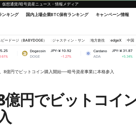
仮想通貨/暗号資産ニュース・情報メディア
ランキング
国内上場企業BTC保有ランキング
キャンペーン情報
ベビードージ（BABYDOGE）
ジャスティン・サン
地方創生
edgeX
中国
JPY-¥ 10.92
JPY-¥ 31.87
Dogecoin
Cardano
Shiba
DOGE
ADA
SHIB
-1.27%
+5.34%
、8億円でビットコイン購入開始──暗号資産事業に本格参入
8億円でビットコイン
入