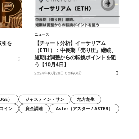
ニュース
取引を
【チャート分析】イーサリアム
（ETH）：中長期「売り圧」継続、
短期は調整からの転換ポイントを狙
う【10月4日】
2024年10月26日 00時01分
OGE）
ジャスティン・サン
地方創生
コイン
資金調達
Aster（アスター / ASTER）