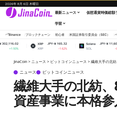
2026年 8月 6日 木曜日
最新ニュース
仮想通貨時価総額
学習
Binance
ブロックチェーン
初心者
米国証券取引委員会（SEC）
JPY-¥ 165.32
JPY-¥ 11,605.25
XRP
Solana
XRP
SOL
-1.62%
-0.61%
JinaCoin
>
ニュース
>
ビットコインニュース
>
繊維大手の北紡
ニュース
ビットコインニュース
繊維大手の北紡、
資産事業に本格参