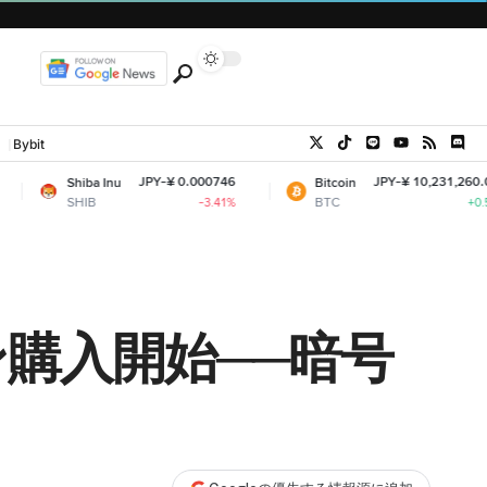
Bybit
JPY-¥ 0.000746
JPY-¥ 10,231,260.01
 Inu
Bitcoin
E
BTC
E
-3.41%
+0.5%
購入開始──暗号