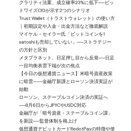
クラリティ法案、成立確率23%に低下──ビッ
トワイズCIOが示す2つのシナリオ
Trust Wallet（トラストウォレット）の使い方
｜初期設定や入金・出金方法など徹底解説
マイケル・セイラー氏「ビットコインを1
satoshiも売却していない」──ストラテジー
の方針と区別
メタプラネット、日足押し目から反発──日足
一目均衡表雲下端が次の焦点
【今日の仮想通貨ニュース】米暗号資産政策
に暗雲――金融庁新課とローソン決済実証が
始動
ローソン、ステーブルコイン決済の実証へ
──8月6日からJPYCやUSDC対応
金融庁が「暗号資産・ステーブルコイン課」
を新設──監督体制を格上げ
仮想通貨デビットカードRedotPayの特徴や使