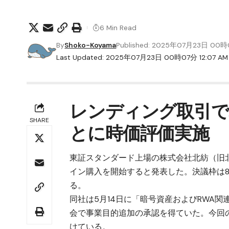
6 Min Read
By
Shoko-Koyama
Published: 2025年07月23日 00
Last Updated: 2025年07月23日 00時07分 12:07 AM
レンディング取引で
SHARE
とに時価評価実施
東証スタンダード上場の株式会社北紡（旧北
イン
購入を開始すると発表した。決議枠は
る。
同社は5月14日に「暗号資産およびRWA関
会で事業目的追加の承認を得ていた。今回
けている。