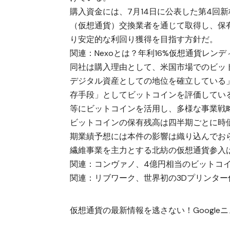
購入資金には、7月14日に公表した第4回
（仮想通貨）交換業者を通じて取得し、保
り安定的な利回り獲得を目指す方針だ。
関連：
Nexoとは？年利16%仮想通貨レ
同社は購入理由として、米国市場でのビット
デジタル資産としての地位を確立している
存手段」としてビットコインを評価してい
等にビットコインを活用し、多様な事業戦
ビットコインの保有残高は四半期ごとに時価
期業績予想には本件の影響は織り込んでお
繊維事業を主力とする北紡の仮想通貨参入
関連：
コンヴァノ、4億円相当のビットコイン
関連：
リブワーク、世界初の3Dプリンター
仮想通貨の最新情報を逃さない！Googleニュ