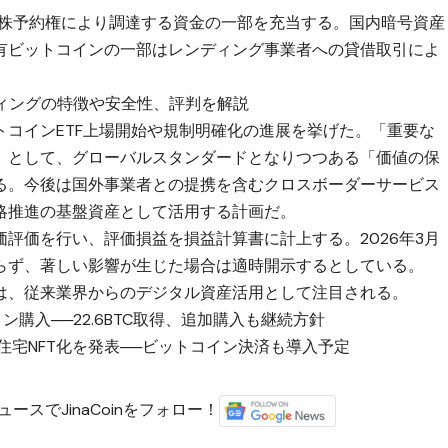
新株予約権により調達する資金の一部を充当する。国内暗号資産
有ビットコインの一部はレンディング事業者への貸借取引によ
ンディングの特徴や安全性、評判を解説
コインETF上場開始や規制明確化の進展を挙げた。「重要な
」として、グローバルスタンダードとなりつつある「価値の保
る。今後は国外事業者との提携を含むクロスボーダーサービス
略推進の基盤資産として活用する計画だ。
評価を行い、評価損益を損益計算書に計上する。2026年3月
らず、著しい影響が生じた場合は適時開示するとしている。
は、従来業界からのデジタル資産活用として注目される。
購入──22.6BTC取得、追加購入も継続方針
住宅NFT化を発表──ビットコイン決済も導入予定
ースでJinaCoinをフォロー！