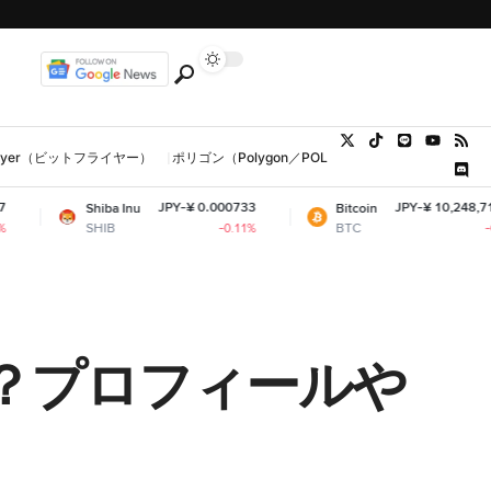
tFlyer（ビットフライヤー）
ポリゴン（Polygon／POL、MATIC）
ウォレット
JPY-¥ 0.000733
JPY-¥ 10,248,712.31
Shiba Inu
Bitcoin
SHIB
BTC
-0.11%
-0.19%
？プロフィールや