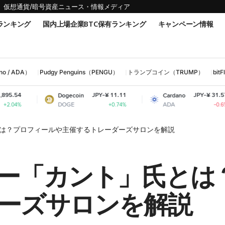
仮想通貨/暗号資産ニュース・情報メディア
ランキング
国内上場企業BTC保有ランキング
キャンペーン情報
 / ADA）
Pudgy Penguins（PENGU）
トランプコイン（TRUMP）
bi
JPY-¥ 11.11
JPY-¥ 31.57
Dogecoin
Cardano
DOGE
ADA
+0.74%
-0.6%
は？プロフィールや主催するトレーダーズサロンを解説
ー「カント」氏とは
ーズサロンを解説