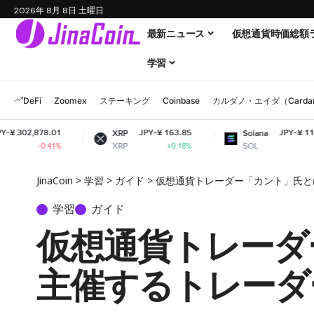
2026年 8月 8日 土曜日
最新ニュース
仮想通貨時価総額
学習
DeFi
Zoomex
ステーキング
Coinbase
カルダノ・エイダ（Cardano
01
JPY-¥ 163.85
JPY-¥ 11,895.54
XRP
Solana
XRP
SOL
41%
+0.18%
+2.04%
JinaCoin
>
学習
>
ガイド
>
仮想通貨トレーダー「カント」氏と
学習
ガイド
仮想通貨トレーダ
主催するトレーダ