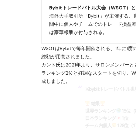
Bybitトレードバトル大会（WSOT）
海外大手取引所「Bybit」が主催す
間中に個人やチームでのトレード損益
は豪華報酬が付与される。
WSOTはBybitで毎年開催される、1年に1
総額が用意されました。
カント氏は2021年より、サロンメンバー
ランキング2位と好調なスタートを切り、WS
成しました。
⚔bybitトレードバトル世界
結果
世界ランキング
15位（
日本ランキング
1位
チーム内個人
128位（