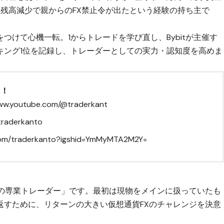
残高減少で親からのFX禁止令が出たという経験の持ち主で
つけて心機一転。1からトレードを学び直し、Bybitが主催す
キング1位を記録し、トレーダーとしての実力・認知度を高めま
ら！
www.youtube.com/@traderkant
traderkanto
.com/traderkanto?igshid=YmMyMTA2M2Y=
Xの専業トレーダー」です。最初は現物をメインに扱っていたも
返すために、リターンの大きい仮想通貨FXのチャレンジを決意