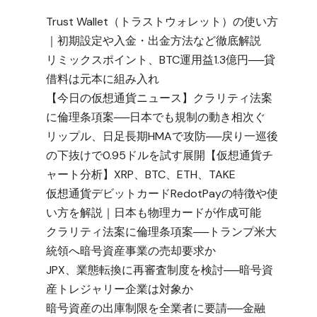
Trust Wallet（トラストウォレット）の使い方
｜初期設定や入金・出金方法など徹底解説
リミックスポイント、BTC運用益1.3億円──貸
借料は元本に組み入れ
【今日の仮想通貨ニュース】クラリティ法案
に倫理条項案──日本でも規制の動き相次ぐ
リップル、日足長期HMAで攻防──戻り一巡後
の下抜けで0.95ドルを試す展開【仮想通貨チ
ャート分析】XRP、BTC、ETH、TAKE
仮想通貨デビットカードRedotPayの特徴や使
い方を解説｜日本も物理カードが作成可能
クラリティ法案に倫理条項案──トランプ米大
統領へ暗号資産事業の売却要求か
JPX、業態転換に再審査制度を検討──暗号資
産トレジャリー企業は対象か
暗号資産の出庫制限を全業者に要請──金融