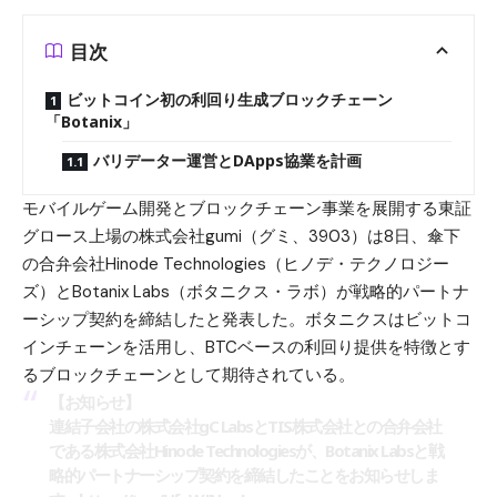
目次
ビットコイン初の利回り生成ブロックチェーン
「Botanix」
バリデーター運営とDApps協業を計画
モバイルゲーム開発とブロックチェーン事業を展開する東証
グロース上場の株式会社gumi（グミ、3903）は8日、傘下
の合弁会社Hinode Technologies（ヒノデ・テクノロジー
ズ）とBotanix Labs（ボタニクス・ラボ）が戦略的パートナ
ーシップ契約を締結したと発表した。ボタニクスはビットコ
インチェーンを活用し、BTCベースの利回り提供を特徴とす
るブロックチェーンとして期待されている。
【お知らせ】
連結子会社の株式会社gC LabsとTIS株式会社との合弁会社
である株式会社Hinode Technologiesが、Botanix Labsと戦
略的パートナーシップ契約を締結したことをお知らせしま