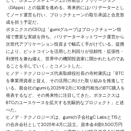
して、ボタニクスチェーン上の分散型アプリケーション
（DApps）との協業を進める。将来的にはバリデーターとし
てノード運営も行い、ブロックチェーンの取引承認と合意形
成を担う予定だ。
ボタニクスのCEOは「gumiグループはブロックチェーン領
域で豊富な実績を持ち、バリデーターネットワーク運営から
次世代アプリケーション投資まで幅広く手がけている。提携
により、ビットコインを活用した利回りが信頼性・拡張性・
利便性を兼ね備え、世界中の機関投資家に開かれたものであ
ることを示していく」とコメントした。
ヒノデ・テクノロジーズ代表取締役社長の寺村康氏は「BTC
を事業用資産と捉え、その活用に向けた取り組みを推進して
いる。親会社のgumiも2025年2月に10億円相当のBTC購入を
発表するなど、その将来性に注目してきた。ボタニクスは
BTCのユースケースを拡大する先駆的なプロジェクト」と述
べた。
ヒノデ・テクノロジーズは、gumiの子会社gC LabsとTISと
の合弁会社として2025年4月に設立。資本金4億9,500万円