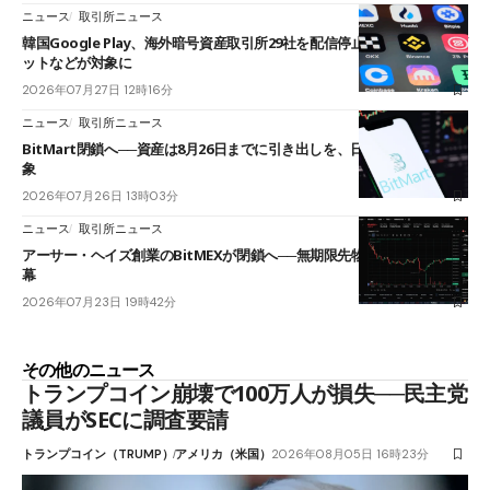
ニュース
取引所ニュース
韓国Google Play、海外暗号資産取引所29社を配信停止──OKXやバイビ
ットなどが対象に
2026年07月27日 12時16分
ニュース
取引所ニュース
BitMart閉鎖へ──資産は8月26日までに引き出しを、日本人利用者も対
象
2026年07月26日 13時03分
ニュース
取引所ニュース
アーサー・ヘイズ創業のBitMEXが閉鎖へ──無期限先物を生んだ11年に
幕
2026年07月23日 19時42分
その他のニュース
トランプコイン崩壊で100万人が損失──民主党
議員がSECに調査要請
トランプコイン（TRUMP）
アメリカ（米国）
2026年08月05日 16時23分