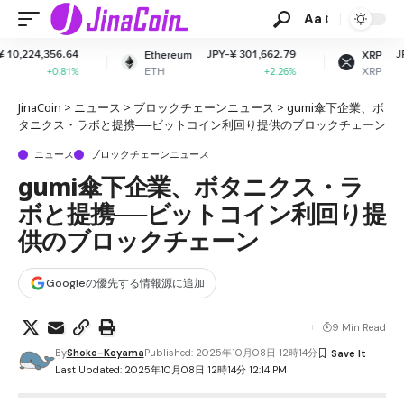
Aa
JPY-¥ 301,662.79
JPY-¥ 165.80
Ethereum
XRP
ETH
XRP
+2.26%
-1.66%
JinaCoin
>
ニュース
>
ブロックチェーンニュース
>
gumi傘下企業、ボ
タニクス・ラボと提携──ビットコイン利回り提供のブロックチェーン
ニュース
ブロックチェーンニュース
gumi傘下企業、ボタニクス・ラ
ボと提携──ビットコイン利回り提
供のブロックチェーン
Googleの優先する情報源に追加
9 Min Read
By
Shoko-Koyama
Published: 2025年10月08日 12時14分
Last Updated: 2025年10月08日 12時14分 12:14 PM