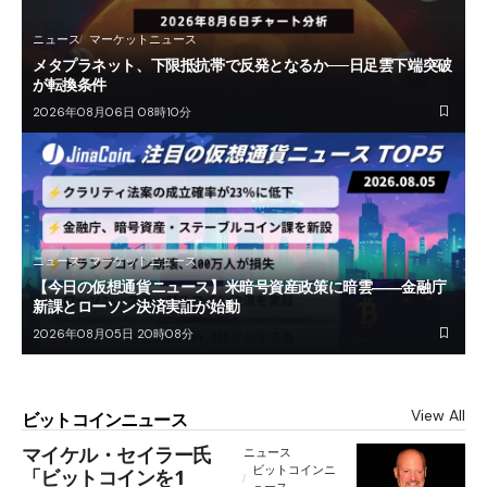
ニュース
マーケットニュース
メタプラネット、下限抵抗帯で反発となるか──日足雲下端突破
が転換条件
2026年08月06日 08時10分
ニュース
マーケットニュース
【今日の仮想通貨ニュース】米暗号資産政策に暗雲――金融庁
新課とローソン決済実証が始動
2026年08月05日 20時08分
View All
ビットコインニュース
マイケル・セイラー氏
ニュース
ビットコインニ
「ビットコインを1
ュース