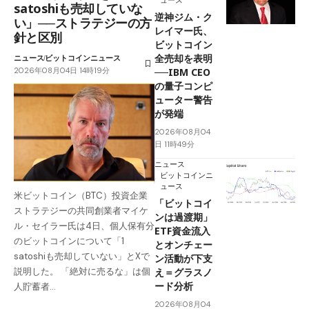
satoshiも売却していな
逆神ジム・ク
い」──ストラテジーの方
レイマー氏、
針と区別
ビットコイン
全売却を表明
ニュース
ビットコインニュース
2026年08月04日 14時19分
──IBM CEO
の量子コンピ
ューター警告
が発端
2026年08月04
日 11時49分
ニュース
ビットコインニ
ュース
米ビットコイン（BTC）投資企業
「ビットコイ
ストラテジーの共同創業者マイケ
ンは過渡期」
ル・セイラー氏は4日、個人保有分
ETF資金流入
のビットコインについて「1
とオンチェー
satoshiも売却していない」とXで
ン活動が下支
え＝グラスノ
説明した。 「絶対に売るな」は個
ード分析
人貯蓄者…
2026年08月04