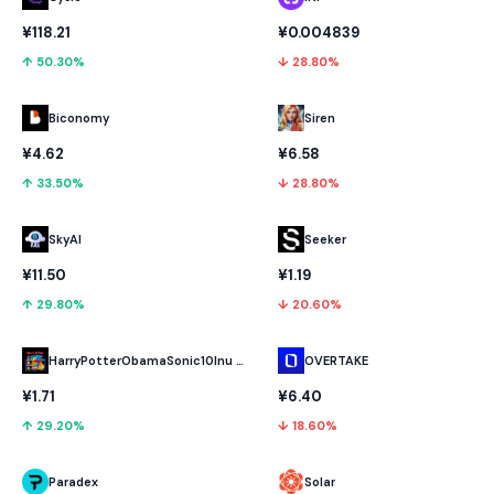
¥118.21
¥0.004839
↑ 50.30%
↓ 28.80%
Biconomy
Siren
¥4.62
¥6.58
↑ 33.50%
↓ 28.80%
SkyAI
Seeker
¥11.50
¥1.19
↑ 29.80%
↓ 20.60%
HarryPotterObamaSonic10Inu (ETH)
OVERTAKE
¥1.71
¥6.40
↑ 29.20%
↓ 18.60%
Paradex
Solar