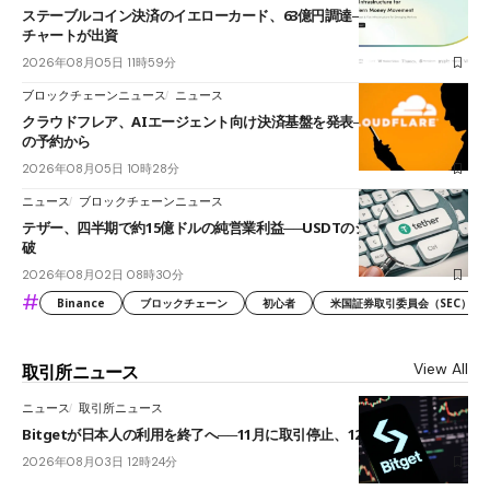
ステーブルコイン決済のイエローカード、63億円調達──ソニーやスタン
チャートが出資
2026年08月05日 11時59分
ブロックチェーンニュース
ニュース
クラウドフレア、AIエージェント向け決済基盤を発表──まずハンドル名
の予約から
2026年08月05日 10時28分
ニュース
ブロックチェーンニュース
テザー、四半期で約15億ドルの純営業利益──USDTのシェアは60%を突
破
2026年08月02日 08時30分
#
Binance
ブロックチェーン
初心者
米国証券取引委員会（SEC）
View All
取引所ニュース
ニュース
取引所ニュース
Bitgetが日本人の利用を終了へ──11月に取引停止、12月末に強制決済
2026年08月03日 12時24分