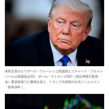
米民主党のエリザベス・ウォーレン上院議員とリチャード・ブルメン
ソール上院議員は3日、ポール・アトキンスSEC（米証券取引委員
会）委員長宛てに書簡を送り、トランプ大統領の公式ミームコイン
「$TRUMP（…