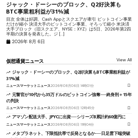
ジャック・ドーシーのブロック、Q2好決算も
元
BTC事業粗利益が31%減
─
目次 全体は好調、Cash Appとスクエアが牽引 ビットコイン事業
目
だけが縮小 決済大手のビットコイン事業、そろって縮小 米決済
官
大手ブロック（旧スクエア、NYSE：XYZ）は5日、2026年第2四
「
半期の決算を発表した。ジ […]
ッ
2026年 8月 6日
View All
仮想通貨ニュース
ジャック・ドーシーのブロック、Q2好決算もBTC事業粗利益が
31%減
ニュース
マーケットニュース
2026年08月06日 14時01分
元警官が10代から35万ドルのビットコイン強奪──終身刑＋15年
の判決
ニュース
マーケットニュース
2026年08月06日 12時45分
アマゾン配送大手、JPYCに出資──シリーズB累計約60億円に
ニュース
マーケットニュース
2026年08月06日 11時04分
メタプラネット、下限抵抗帯で反発となるか──日足雲下端突破