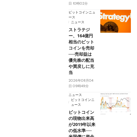
日 10時02分
ビットコインニュ
ース
ニュース
ストラテジ
ー、164億円
相当のビット
コインを売却
──売却益は
優先株の配当
や買戻しに充
当
2026年08月04
日 09時49分
ニュース
ビットコインニ
ュース
ビットコイン
の現物出来高
が2019年以来
の低水準──
米国債に資金