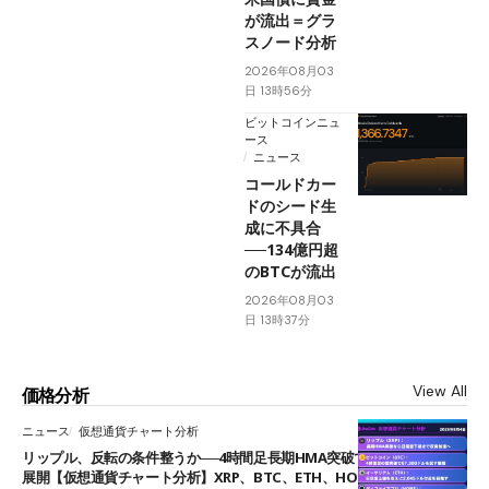
が流出＝グラ
スノード分析
2026年08月03
日 13時56分
ビットコインニュ
ース
ニュース
コールドカー
ドのシード生
成に不具合
──134億円超
のBTCが流出
2026年08月03
日 13時37分
View All
価格分析
ニュース
仮想通貨チャート分析
リップル、反転の条件整うか──4時間足長期HMA突破で雲下端を目指す
展開【仮想通貨チャート分析】XRP、BTC、ETH、HOME