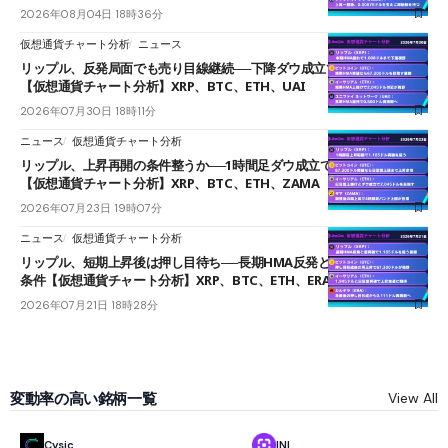
2026年08月04日 18時36分
仮想通貨チャート分析
ニュース
リップル、反発局面でも売り目線継続──下降ダウ成立で下値追う展開
【仮想通貨チャート分析】XRP、BTC、ETH、UAI
2026年07月30日 18時11分
ニュース
仮想通貨チャート分析
リップル、上昇再開の条件整うか──1時間足ダウ成立で1.185ドルを狙う
【仮想通貨チャート分析】XRP、BTC、ETH、ZAMA
2026年07月23日 19時07分
ニュース
仮想通貨チャート分析
リップル、短期上昇後は押し目待ち──長期HMA反発と雲上抜けが買い
条件【仮想通貨チャート分析】XRP、BTC、ETH、ERA
2026年07月21日 18時28分
変動率の高い銘柄一覧
View All
Cysic
INI