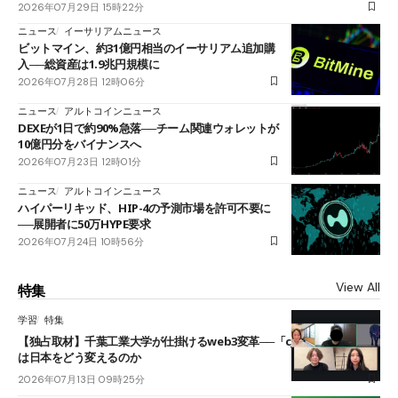
2026年07月29日 15時22分
ニュース
イーサリアムニュース
ビットマイン、約31億円相当のイーサリアム追加購
入──総資産は1.9兆円規模に
2026年07月28日 12時06分
ニュース
アルトコインニュース
DEXEが1日で約90%急落──チーム関連ウォレットが
10億円分をバイナンスへ
2026年07月23日 12時01分
ニュース
アルトコインニュース
ハイパーリキッド、HIP-4の予測市場を許可不要に
──展開者に50万HYPE要求
2026年07月24日 10時56分
View All
特集
学習
特集
【独占取材】千葉工業大学が仕掛けるweb3変革──「cJPY」とAIの融合
は日本をどう変えるのか
2026年07月13日 09時25分