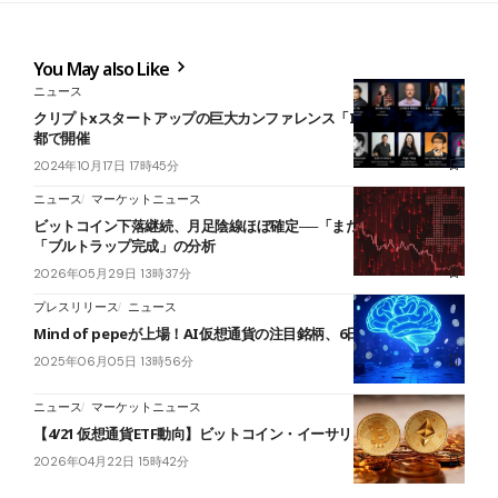
You May also Like
ニュース
クリプトxスタートアップの巨大カンファレンス「IVSCrypto」が京
都で開催
2024年10月17日 17時45分
ニュース
マーケットニュース
ビットコイン下落継続、月足陰線ほぼ確定──「まだ途中段階」と
「ブルトラップ完成」の分析
2026年05月29日 13時37分
プレスリリース
ニュース
Mind of pepeが上場！AI仮想通貨の注目銘柄、6日に新機能も
2025年06月05日 13時56分
ニュース
マーケットニュース
【4/21 仮想通貨ETF動向】ビットコイン・イーサリアム流入継続
2026年04月22日 15時42分