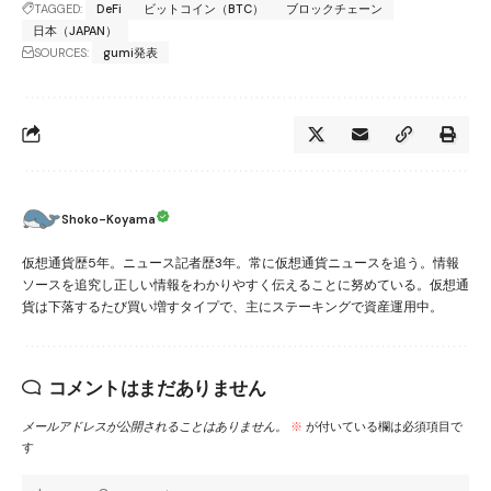
TAGGED:
DeFi
ビットコイン（BTC）
ブロックチェーン
日本（JAPAN）
SOURCES:
gumi発表
Shoko-Koyama
仮想通貨歴5年。ニュース記者歴3年。常に仮想通貨ニュースを追う。情報
ソースを追究し正しい情報をわかりやすく伝えることに努めている。仮想通
貨は下落するたび買い増すタイプで、主にステーキングで資産運用中。
コメントはまだありません
メールアドレスが公開されることはありません。
※
が付いている欄は必須項目で
す