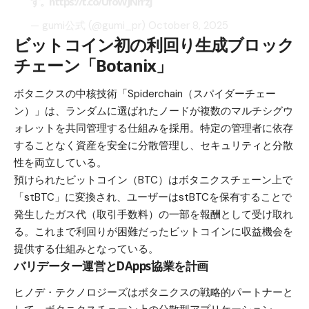
す。
https://t.co/UfoWJNrrzJ
— gumi公式 (@gumi_pr)
October 8, 2025
ビットコイン初の利回り生成ブロック
チェーン「Botanix」
ボタニクスの中核技術「Spiderchain（スパイダーチェー
ン）」は、ランダムに選ばれたノードが複数のマルチシグウ
ォレットを共同管理する仕組みを採用。特定の管理者に依存
することなく資産を安全に分散管理し、セキュリティと分散
性を両立している。
預けられたビットコイン（BTC）はボタニクスチェーン上で
「stBTC」に変換され、ユーザーはstBTCを保有することで
発生したガス代（取引手数料）の一部を報酬として受け取れ
る。これまで利回りが困難だったビットコインに収益機会を
提供する仕組みとなっている。
バリデーター運営とDApps協業を計画
ヒノデ・テクノロジーズはボタニクスの戦略的パートナーと