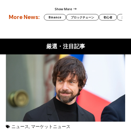
Show More
More News:
Binance
ブロックチェーン
初心者
米国証
厳選・注目記事
ニュース
,
マーケットニュース