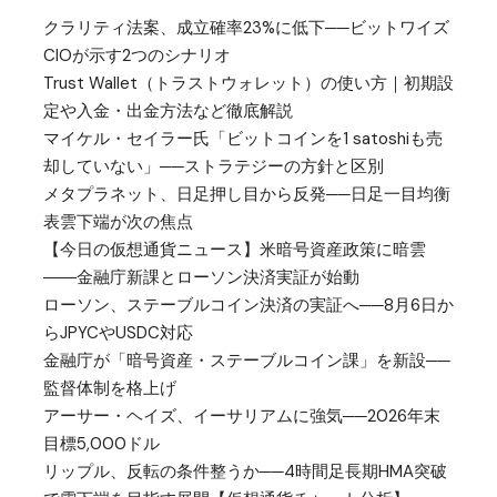
クラリティ法案、成立確率23%に低下──ビットワイズ
CIOが示す2つのシナリオ
Trust Wallet（トラストウォレット）の使い方｜初期設
定や入金・出金方法など徹底解説
マイケル・セイラー氏「ビットコインを1 satoshiも売
却していない」──ストラテジーの方針と区別
メタプラネット、日足押し目から反発──日足一目均衡
表雲下端が次の焦点
【今日の仮想通貨ニュース】米暗号資産政策に暗雲
――金融庁新課とローソン決済実証が始動
ローソン、ステーブルコイン決済の実証へ──8月6日か
らJPYCやUSDC対応
金融庁が「暗号資産・ステーブルコイン課」を新設──
監督体制を格上げ
アーサー・ヘイズ、イーサリアムに強気──2026年末
目標5,000ドル
リップル、反転の条件整うか──4時間足長期HMA突破