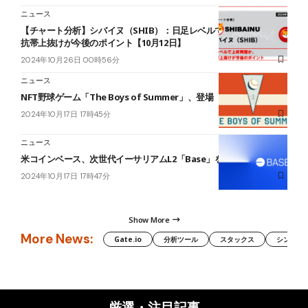
ニュース
【チャート分析】シバイヌ（SHIB）：日足レベルで上昇再開か、抵
抗帯上抜けが今後のポイント【10月12日】
2024年10月26日 00時56分
ニュース
NFT野球ゲーム「The Boys of Summer」、登場
2024年10月17日 17時45分
ニュース
米コインベース、次世代イーサリアムL2「Base」を新発表=速報
2024年10月17日 17時47分
Show More
More News:
Gate.io
分析ツール
スタックス
シンボル（
厳選・注目記事