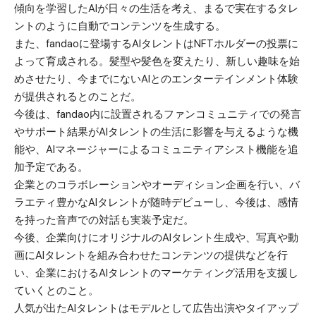
傾向を学習したAIが日々の生活を考え、まるで実在するタレ
ントのように自動でコンテンツを生成する。
また、fandaoに登場するAIタレントはNFTホルダーの投票に
よって育成される。髪型や髪色を変えたり、新しい趣味を始
めさせたり、今までにないAIとのエンターテインメント体験
が提供されるとのことだ。
今後は、fandao内に設置されるファンコミュニティでの発言
やサポート結果がAIタレントの生活に影響を与えるような機
能や、AIマネージャーによるコミュニティアシスト機能を追
加予定である。
企業とのコラボレーションやオーディション企画を行い、バ
ラエティ豊かなAIタレントが随時デビューし、今後は、感情
を持った音声での対話も実装予定だ。
今後、企業向けにオリジナルのAIタレント生成や、写真や動
画にAIタレントを組み合わせたコンテンツの提供などを行
い、企業におけるAIタレントのマーケティング活用を支援し
ていくとのこと。
人気が出たAIタレントはモデルとして広告出演やタイアップ