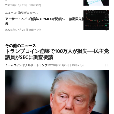
2026年07月26日 13時03分
ニュース
取引所ニュース
アーサー・ヘイズ創業のBitMEXが閉鎖へ──無期限先物を生んだ11年に
幕
2026年07月23日 19時42分
その他のニュース
トランプコイン崩壊で100万人が損失──民主党
議員がSECに調査要請
ミームコイン
ドナルド・トランプ
2026年08月05日 16時23分