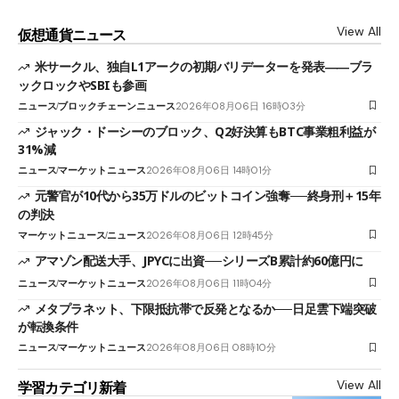
View All
仮想通貨ニュース
米サークル、独自L1アークの初期バリデーターを発表――ブラ
ックロックやSBIも参画
ニュース
ブロックチェーンニュース
2026年08月06日 16時03分
ジャック・ドーシーのブロック、Q2好決算もBTC事業粗利益が
31%減
ニュース
マーケットニュース
2026年08月06日 14時01分
元警官が10代から35万ドルのビットコイン強奪──終身刑＋15年
の判決
マーケットニュース
ニュース
2026年08月06日 12時45分
アマゾン配送大手、JPYCに出資──シリーズB累計約60億円に
ニュース
マーケットニュース
2026年08月06日 11時04分
メタプラネット、下限抵抗帯で反発となるか──日足雲下端突破
が転換条件
ニュース
マーケットニュース
2026年08月06日 08時10分
View All
学習カテゴリ新着