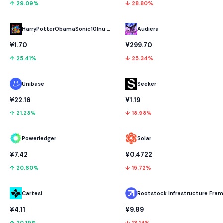
↑ 29.09%
↓ 28.80%
HarryPotterObamaSonic10Inu (ETH)
Audiera
¥1.70
¥299.70
↑ 25.41%
↓ 25.34%
Unibase
Seeker
¥22.16
¥1.19
↑ 21.23%
↓ 18.98%
Powerledger
Solar
¥7.42
¥0.4722
↑ 20.60%
↓ 15.72%
Cartesi
¥4.11
¥9.89
↑ 20.19%
↓ 13.14%