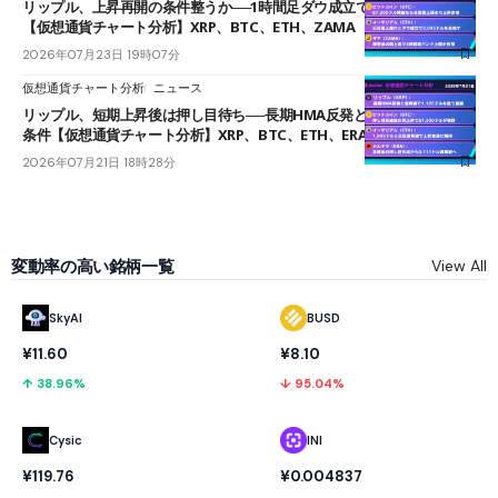
リップル、上昇再開の条件整うか──1時間足ダウ成立で1.185ドルを狙う
【仮想通貨チャート分析】XRP、BTC、ETH、ZAMA
2026年07月23日 19時07分
仮想通貨チャート分析
ニュース
リップル、短期上昇後は押し目待ち──長期HMA反発と雲上抜けが買い
条件【仮想通貨チャート分析】XRP、BTC、ETH、ERA
2026年07月21日 18時28分
変動率の高い銘柄一覧
View All
SkyAI
BUSD
¥11.60
¥8.10
↑ 38.96%
↓ 95.04%
Cysic
INI
¥119.76
¥0.004837