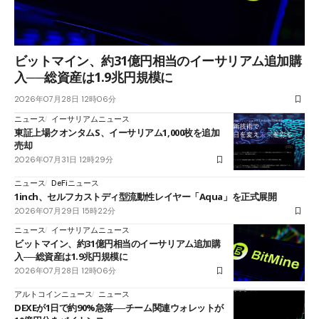
ビットマイン、約31億円相当のイーサリアム追加購
入──総資産は1.9兆円規模に
2026年07月28日 12時06分
ニュース
イーサリアムニュース
東証上場クオンタムS、イーサリアム1,000枚を追加
売却
2026年07月31日 12時29分
ニュース
DeFiニュース
1inch、セルフカストディ型流動性レイヤー「Aqua」を正式展開
2026年07月29日 15時22分
ニュース
イーサリアムニュース
ビットマイン、約31億円相当のイーサリアム追加購
入──総資産は1.9兆円規模に
2026年07月28日 12時06分
アルトコインニュース
ニュース
DEXEが1日で約90%急落──チーム関連ウォレットが