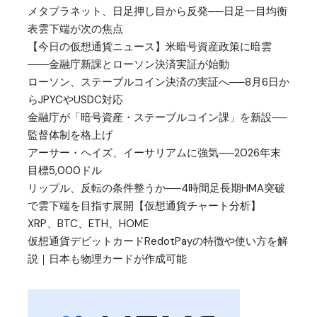
メタプラネット、日足押し目から反発──日足一目均衡
表雲下端が次の焦点
【今日の仮想通貨ニュース】米暗号資産政策に暗雲
――金融庁新課とローソン決済実証が始動
ローソン、ステーブルコイン決済の実証へ──8月6日か
らJPYCやUSDC対応
金融庁が「暗号資産・ステーブルコイン課」を新設──
監督体制を格上げ
アーサー・ヘイズ、イーサリアムに強気──2026年末
目標5,000ドル
リップル、反転の条件整うか──4時間足長期HMA突破
で雲下端を目指す展開【仮想通貨チャート分析】
XRP、BTC、ETH、HOME
仮想通貨デビットカードRedotPayの特徴や使い方を解
説｜日本も物理カードが作成可能