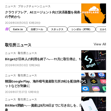
ニュース
ブロックチェーンニュース
クラウドフレア、AIエージェント向け決済基盤を発表──まずハンドル名
の予約から
2026年08月05日 10時28分
#
Gate.io
分析ツール
スタックス
シンボル（XYM）
エルサル
View All
取引所ニュース
ニュース
取引所ニュース
Bitgetが日本人の利用を終了へ──11月に取引停止、12月末に強制決済
2026年08月03日 12時24分
ニュース
取引所ニュース
韓国Google Play、海外暗号資産取引所29社を配信停止──OKXやバイビ
ットなどが対象に
2026年07月27日 12時16分
ニュース
取引所ニュース
BitMart閉鎖へ──資産は8月26日までに引き出しを、日本人利用者も対
象