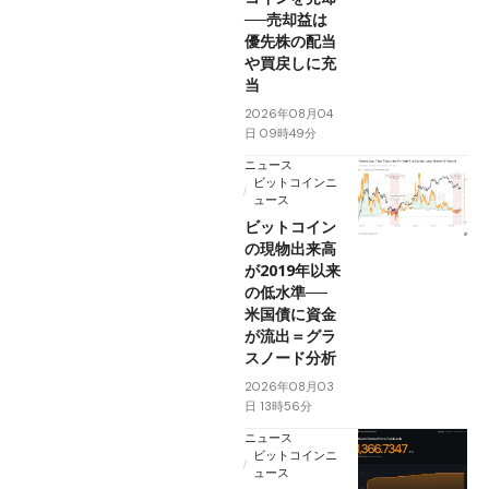
──売却益は
優先株の配当
や買戻しに充
当
2026年08月04
日 09時49分
ニュース
ビットコインニ
ュース
ビットコイン
の現物出来高
が2019年以来
の低水準──
米国債に資金
が流出＝グラ
スノード分析
2026年08月03
日 13時56分
ニュース
ビットコインニ
ュース