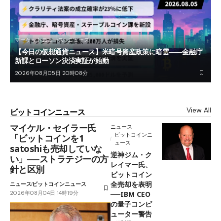
マーケットニュース
ニュース
【今日の仮想通貨ニュース】米暗号資産政策に暗雲――金融庁
新課とローソン決済実証が始動
2026年08月05日 20時08分
View All
ビットコインニュース
マイケル・セイラー氏
ニュース
ビットコインニ
「ビットコインを1
ュース
satoshiも売却していな
逆神ジム・ク
い」──ストラテジーの方
レイマー氏、
針と区別
ビットコイン
全売却を表明
ニュース
ビットコインニュース
2026年08月04日 14時19分
──IBM CEO
の量子コンピ
ューター警告