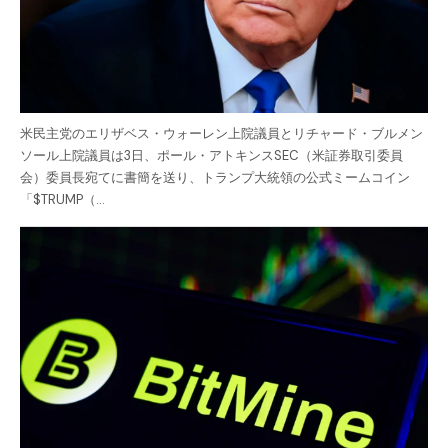
米民主党のエリザベス・ウォーレン上院議員とリチャード・ブルメン
ソール上院議員は3日、ポール・アトキンスSEC（米証券取引委員
会）委員長宛てに書簡を送り、トランプ大統領の公式ミームコイン
「$TRUMP（…