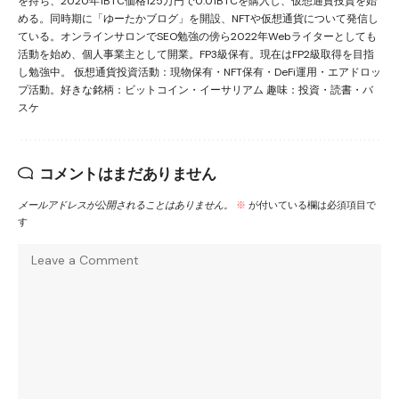
を持ち、2020年1BTC価格125万円で0.01BTCを購入し、仮想通貨投資を始
める。同時期に「ゆーたかブログ」を開設、NFTや仮想通貨について発信し
ている。オンラインサロンでSEO勉強の傍ら2022年Webライターとしても
活動を始め、個人事業主として開業。FP3級保有。現在はFP2級取得を目指
し勉強中。 仮想通貨投資活動：現物保有・NFT保有・DeFi運用・エアドロッ
プ活動。好きな銘柄：ビットコイン・イーサリアム 趣味：投資・読書・バ
スケ
コメントはまだありません
メールアドレスが公開されることはありません。
※
が付いている欄は必須項目で
す