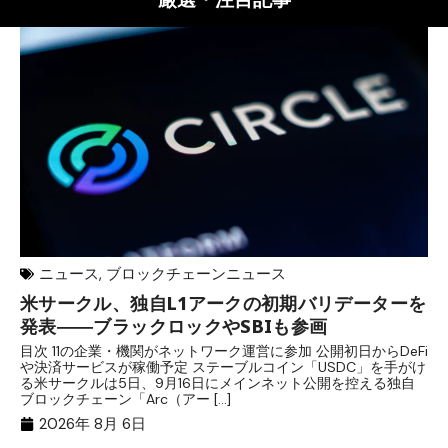
ニュース
,
ブロックチェーンニュース
米サークル、独自L1アークの初期バリデーターを
ジ
発表――ブラックロックやSBIも参画
B
目次 11の企業・機関がネットワーク運営に参加 公開初日からDeFi
目
や決済サービスが稼働予定 ステーブルコイン「USDC」を手がけ
だ
る米サークルは5日、9月16日にメインネット公開を控える独自
大
ブロックチェーン「Arc（アー […]
半
2026年 8月 6日