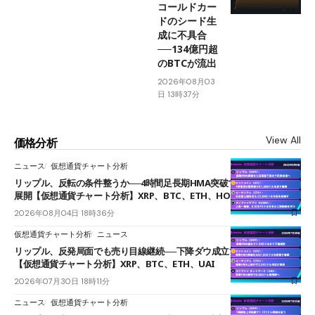
コールドカー
ドのシード生
成に不具合
──134億円超
のBTCが流出
2026年08月03
日 13時37分
View All
価格分析
ニュース
仮想通貨チャート分析
リップル、反転の条件整うか──4時間足長期HMA突破で雲下端を目指す
展開【仮想通貨チャート分析】XRP、BTC、ETH、HOME
2026年08月04日 18時36分
仮想通貨チャート分析
ニュース
リップル、反発局面でも売り目線継続──下降ダウ成立で下値追う展開
【仮想通貨チャート分析】XRP、BTC、ETH、UAI
2026年07月30日 18時11分
ニュース
仮想通貨チャート分析