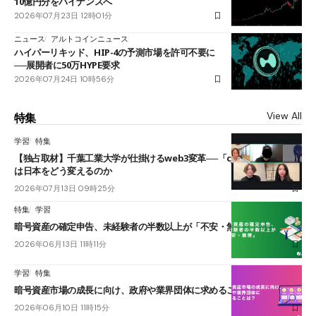
10億円分をバイナンスへ
2026年07月23日 12時01分
ニュース
アルトコインニュース
ハイパーリキッド、HIP-4の予測市場を許可不要に
──展開者に50万HYPE要求
2026年07月24日 10時56分
View All
特集
学習
特集
【独占取材】千葉工業大学が仕掛けるweb3変革──「cJPY」とAIの融合
は日本をどう変えるのか
2026年07月13日 09時25分
特集
学習
暗号資産の確定申告、未経験者の半数以上が「不安・無理」
2026年06月13日 11時11分
学習
特集
暗号資産市場の成長に向け、政府や業界団体に求めることは？
2026年06月10日 11時15分