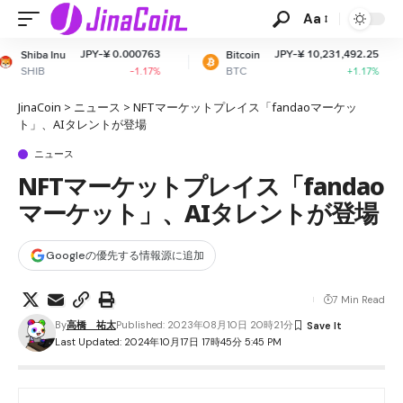
Aa
-¥ 0.000763
JPY-¥ 10,231,492.25
Bitcoin
Ethereum
BTC
ETH
-1.17%
+1.17%
JinaCoin
>
ニュース
>
NFTマーケットプレイス「fandaoマーケッ
ト」、AIタレントが登場
ニュース
NFTマーケットプレイス「fandao
マーケット」、AIタレントが登場
Googleの優先する情報源に追加
7 Min Read
By
高橋 祐太
Published: 2023年08月10日 20時21分
Last Updated: 2024年10月17日 17時45分 5:45 PM