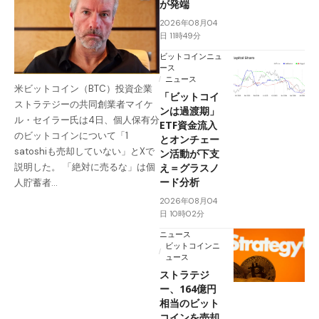
が発端
2026年08月04
日 11時49分
ビットコインニュ
ース
ニュース
米ビットコイン（BTC）投資企業
「ビットコイ
ストラテジーの共同創業者マイケ
ンは過渡期」
ル・セイラー氏は4日、個人保有分
ETF資金流入
のビットコインについて「1
とオンチェー
satoshiも売却していない」とXで
ン活動が下支
え＝グラスノ
説明した。 「絶対に売るな」は個
ード分析
人貯蓄者…
2026年08月04
日 10時02分
ニュース
ビットコインニ
ュース
ストラテジ
ー、164億円
相当のビット
コインを売却