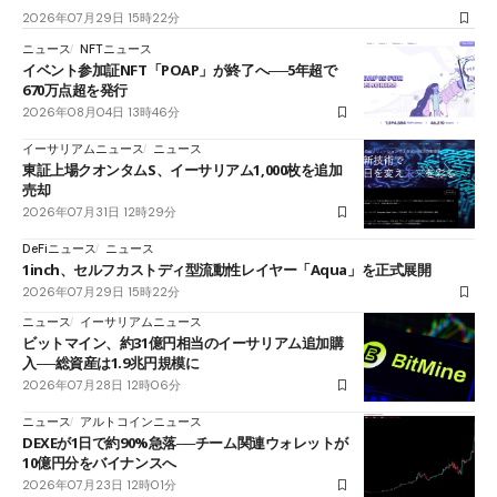
2026年07月29日 15時22分
ニュース
NFTニュース
イベント参加証NFT「POAP」が終了へ──5年超で
670万点超を発行
2026年08月04日 13時46分
イーサリアムニュース
ニュース
東証上場クオンタムS、イーサリアム1,000枚を追加
売却
2026年07月31日 12時29分
DeFiニュース
ニュース
1inch、セルフカストディ型流動性レイヤー「Aqua」を正式展開
2026年07月29日 15時22分
ニュース
イーサリアムニュース
ビットマイン、約31億円相当のイーサリアム追加購
入──総資産は1.9兆円規模に
2026年07月28日 12時06分
ニュース
アルトコインニュース
DEXEが1日で約90%急落──チーム関連ウォレットが
10億円分をバイナンスへ
2026年07月23日 12時01分