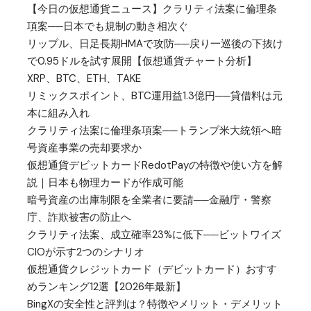
【今日の仮想通貨ニュース】クラリティ法案に倫理条
項案──日本でも規制の動き相次ぐ
リップル、日足長期HMAで攻防──戻り一巡後の下抜け
で0.95ドルを試す展開【仮想通貨チャート分析】
XRP、BTC、ETH、TAKE
リミックスポイント、BTC運用益1.3億円──貸借料は元
本に組み入れ
クラリティ法案に倫理条項案──トランプ米大統領へ暗
号資産事業の売却要求か
仮想通貨デビットカードRedotPayの特徴や使い方を解
説｜日本も物理カードが作成可能
暗号資産の出庫制限を全業者に要請──金融庁・警察
庁、詐欺被害の防止へ
クラリティ法案、成立確率23%に低下──ビットワイズ
CIOが示す2つのシナリオ
仮想通貨クレジットカード（デビットカード）おすす
めランキング12選【2026年最新】
BingXの安全性と評判は？特徴やメリット・デメリット