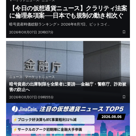
【今日の仮想通貨ニュース】クラリティ法案
に倫理条項案──日本でも規制の動き相次ぐ
暗号資産時価総額ランキング＞ 2026年8月7日、ビットコイ…
2026年08月07日 20時07分
ニュース
マーケットニュース
暗号資産の出庫制限を全業者に要請──金融庁・警察庁、詐欺被
害の防止へ
2026年08月07日 09時55分