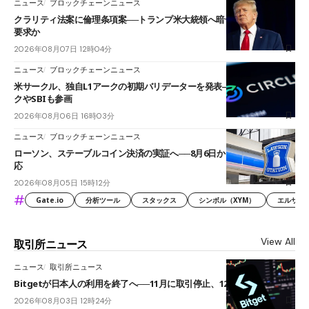
ニュース
ブロックチェーンニュース
クラリティ法案に倫理条項案──トランプ米大統領へ暗号資産事業の売却
要求か
2026年08月07日 12時04分
ニュース
ブロックチェーンニュース
米サークル、独自L1アークの初期バリデーターを発表――ブラックロッ
クやSBIも参画
2026年08月06日 16時03分
ニュース
ブロックチェーンニュース
ローソン、ステーブルコイン決済の実証へ──8月6日からJPYCやUSDC対
応
2026年08月05日 15時12分
#
Gate.io
分析ツール
スタックス
シンボル（XYM）
エルサル
View All
取引所ニュース
ニュース
取引所ニュース
Bitgetが日本人の利用を終了へ──11月に取引停止、12月末に強制決済
2026年08月03日 12時24分