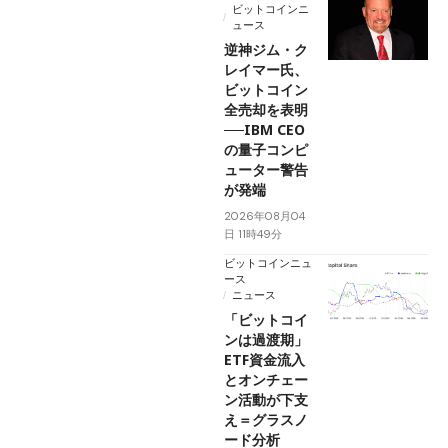
ビットコインニ
ュース
逆神ジム・ク
レイマー氏、
ビットコイン
全売却を表明
──IBM CEO
の量子コンピ
ューター警告
が発端
2026年08月04
日 11時49分
ビットコインニュ
ース
ニュース
「ビットコイ
ンは過渡期」
ETF資金流入
とオンチェー
ン活動が下支
え＝グラスノ
ード分析