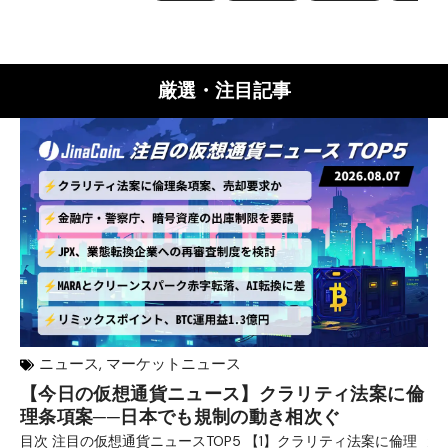
厳選・注目記事
ニュース
,
マーケットニュース
【今日の仮想通貨ニュース】クラリティ法案に倫
リ
理条項案──日本でも規制の動き相次ぐ
下
分
目次 注目の仮想通貨ニュースTOP5 【1】クラリティ法案に倫理