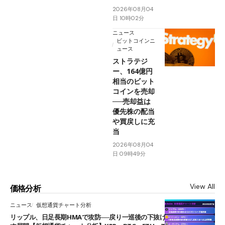
2026年08月04
日 10時02分
ニュース
ビットコインニ
ュース
ストラテジ
ー、164億円
相当のビット
コインを売却
──売却益は
優先株の配当
や買戻しに充
当
2026年08月04
日 09時49分
View All
価格分析
ニュース
仮想通貨チャート分析
リップル、日足長期HMAで攻防──戻り一巡後の下抜けで0.95ドルを試