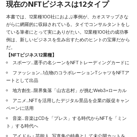
現在のNFTビジネスは12タイプ
本書では、12業種100社におよぶ事例が、カオスマップさな
がらに網羅的に収録されている。タイでコンサルタントをし
ている筆者にとって実にありがたい。12業種100社の成功事
例は、新しいビジネスを生み出すためのヒントの宝庫だから
だ。
【NFTビジネス12業種】
スポーツ…選手の名シーンをNFTトレーディングカードに
ファッション…1点物のコラボレーションTシャツをNFTア
ートとして出品
地方創生…限界集落「山古志村」が挑むWeb3×ローカル
アニメ…NFTを活用したデジタル景品を企業の販促キャン
ペーンに活用
音楽…音楽はCDを「プレス」する時代からNFTを「ミン
ト」する時代へ
アイドル・芸能人…写真集の特典として未公開カットを