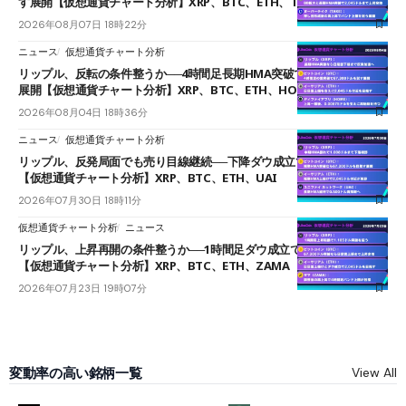
す展開【仮想通貨チャート分析】XRP、BTC、ETH、TAKE
2026年08月07日 18時22分
ニュース
仮想通貨チャート分析
リップル、反転の条件整うか──4時間足長期HMA突破で雲下端を目指す
展開【仮想通貨チャート分析】XRP、BTC、ETH、HOME
2026年08月04日 18時36分
ニュース
仮想通貨チャート分析
リップル、反発局面でも売り目線継続──下降ダウ成立で下値追う展開
【仮想通貨チャート分析】XRP、BTC、ETH、UAI
2026年07月30日 18時11分
仮想通貨チャート分析
ニュース
リップル、上昇再開の条件整うか──1時間足ダウ成立で1.185ドルを狙う
【仮想通貨チャート分析】XRP、BTC、ETH、ZAMA
2026年07月23日 19時07分
変動率の高い銘柄一覧
View All