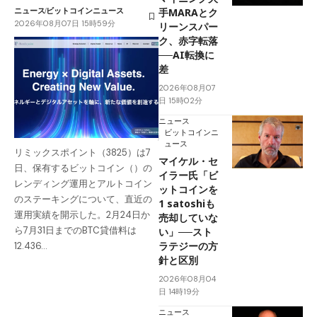
ニュース
ビットコインニュース
手MARAとク
2026年08月07日 15時59分
リーンスパー
ク、赤字転落
──AI転換に
差
2026年08月07
日 15時02分
ニュース
ビットコインニ
ュース
リミックスポイント（3825）は7
マイケル・セ
日、保有するビットコイン（）の
イラー氏「ビ
レンディング運用とアルトコイン
ットコインを
のステーキングについて、直近の
1 satoshiも
運用実績を開示した。2月24日か
売却していな
ら7月31日までのBTC貸借料は
い」──スト
ラテジーの方
12.436…
針と区別
2026年08月04
日 14時19分
ニュース