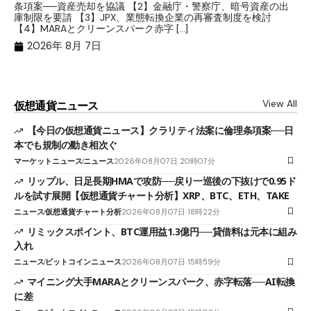
条項案──資産売却を協議 【2】金融庁・警察庁、暗号資産の出
目
庫制限を要請 【3】JPX、業態転換企業の再審査制度を検討
ト
【4】MARAとクリーンスパーク赤字 […]
（
（X
2026年 8月 7日
View All
仮想通貨ニュース
【今日の仮想通貨ニュース】クラリティ法案に倫理条項案──日
本でも規制の動き相次ぐ
マーケットニュース
ニュース
2026年08月07日 20時07分
リップル、日足長期HMAで攻防──戻り一巡後の下抜けで0.95ド
ルを試す展開【仮想通貨チャート分析】XRP、BTC、ETH、TAKE
ニュース
仮想通貨チャート分析
2026年08月07日 18時22分
リミックスポイント、BTC運用益1.3億円──貸借料は元本に組み
入れ
ニュース
ビットコインニュース
2026年08月07日 15時59分
マイニング大手MARAとクリーンスパーク、赤字転落──AI転換
に差