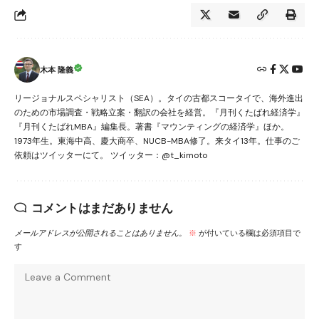
木本 隆義
リージョナルスペシャリスト（SEA）。タイの古都スコータイで、海外進出
のための市場調査・戦略立案・翻訳の会社を経営。『月刊くたばれ経済学』
『月刊くたばれMBA』編集長。著書『マウンティングの経済学』ほか。
1973年生。東海中高、慶大商卒、NUCB-MBA修了。来タイ13年。仕事のご
依頼はツイッターにて。 ツイッター：@t_kimoto
コメントはまだありません
メールアドレスが公開されることはありません。
※
が付いている欄は必須項目で
す