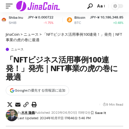
Aa
Y-¥ 0.000722
JPY-¥ 10,186,348.85
Bitcoin
Ethereum
BTC
ETH
-1.75%
+0.48%
JinaCoin
>
ニュース
>
「NFTビジネス活用事例100連発！」発売｜NFT
事業の虎の巻に最適
ニュース
「NFTビジネス活用事例100連
発！」発売｜NFT事業の虎の巻に
最適
Googleの優先する情報源に追加
9 Min Read
By
木本 隆義
Published: 2023年06月01日 15時12分
Last Updated: 2024年10月17日 17時46分 5:46 PM