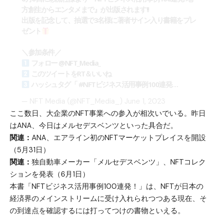
方創生からエンタメまで』が出版されます!!
出版を記念して、抽選で3名様に著者サイン入り書籍をプレ
ゼント
＼参加条件／
フォロー
@NFT_Media_
このツイートをRT＆いいね
ハッシュタグ「
#NFTビジネス活用事例100連発
…
— NFT Media (@NFT_Media_)
June 1, 2023
ここ数日、大企業のNFT事業への参入が相次いでいる。昨日
はANA、今日はメルセデスベンツといった具合だ。
関連：
ANA、エアライン初のNFTマーケットプレイスを開設
（5月31日）
関連：
独自動車メーカー「メルセデスベンツ」、NFTコレク
ションを発表（6月1日）
本書「NFTビジネス活用事例100連発！」は、NFTが日本の
経済界のメインストリームに受け入れられつつある現在、そ
の到達点を確認するには打ってつけの書物といえる。