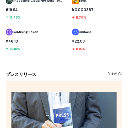
Impossible Cloud Network Token
Bonk
¥19.94
¥0.000387
↑ 17.40%
↓ 11.70%
GoMining Token
Unibase
¥46.13
¥22.03
↑ 16.10%
↓ 11.10%
View All
プレスリリース