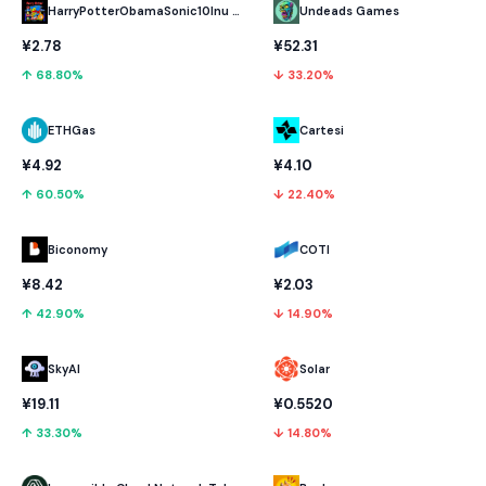
HarryPotterObamaSonic10Inu (ETH)
Undeads Games
¥2.78
¥52.31
↑ 68.80%
↓ 33.20%
ETHGas
Cartesi
¥4.92
¥4.10
↑ 60.50%
↓ 22.40%
Biconomy
COTI
¥8.42
¥2.03
↑ 42.90%
↓ 14.90%
SkyAI
Solar
¥19.11
¥0.5520
↑ 33.30%
↓ 14.80%