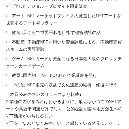
NFT化したデジタル・ブロマイド限定販売
アート…NFTマーケットプレイスの厳選したNFTアートを
販売するアートギャラリー
飲食…天ぷらで世界平和を目指す秘密結社の話
不動産…不動産NFTを用いた資金調達による、不動産売買
スキームの実証実験
ゲーム…NFTカードが資産になる日本最大級のブロックチ
ェーンカードゲーム
教育…国内初！ NFT化された卒業証書を発行
その他…NFT販売の収益で文化遺産の維持・修復を行う
（
本日公表のプレスリリース
より転載）
12業種の内訳をみればわかるように、最近はかつてのNFTア
ートや高級車関連だけでなく、公的な証明書や地方創生への
NFT活用がいちじるしい。
NFTを「なんとなくあやしい」と感じている諸兄にこそ、こ