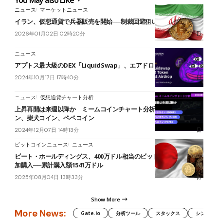
You May also Like
ニュース
マーケットニュース
イラン、仮想通貨で兵器販売を開始──制裁回避狙い＝報道
2026年01月02日 02時20分
ニュース
アプトス最大級のDEX「LiquidSwap」、エアドロップを実施
2024年10月17日 17時40分
ニュース
仮想通貨チャート分析
上昇再開は来週以降か ミームコインチャート分析｜ドージコイ
ン、柴犬コイン、ペペコイン
2024年12月07日 14時13分
ビットコインニュース
ニュース
ビート・ホールディングス、400万ドル相当のビットコインETFを追
加購入──累計購入額1541万ドル
2025年08月04日 13時33分
Show More
More News:
Gate.io
分析ツール
スタックス
シンボル（