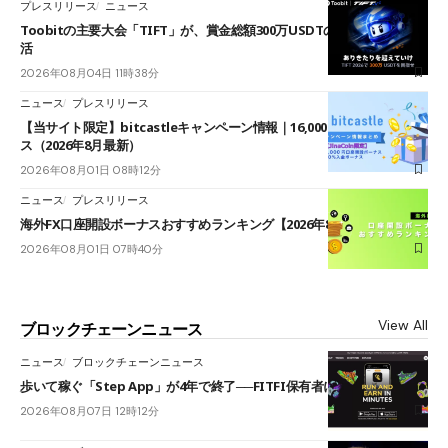
プレスリリース
ニュース
Toobitの主要大会「TIFT」が、賞金総額300万USDTのレースとして復
活
2026年08月04日 11時38分
ニュース
プレスリリース
【当サイト限定】bitcastleキャンペーン情報｜16,000円口座開設ボーナ
ス（2026年8月最新）
2026年08月01日 08時12分
ニュース
プレスリリース
海外FX口座開設ボーナスおすすめランキング【2026年8月最新】
2026年08月01日 07時40分
View All
ブロックチェーンニュース
ニュース
ブロックチェーンニュース
歩いて稼ぐ「Step App」が4年で終了──FITFI保有者に対応呼びかけ
2026年08月07日 12時12分