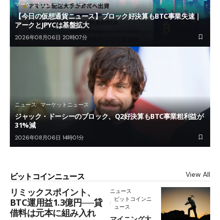
マーケットニュース
ニュース
【今日の仮想通貨ニュース】ブロック好決算もBTC事業失速｜
アークとJPYCは基盤拡大
2026年08月06日 20時07分
ニュース
マーケットニュース
ジャック・ドーシーのブロック、Q2好決算もBTC事業粗利益が
31%減
2026年08月06日 14時01分
View All
ビットコインニュース
リミックスポイント、
ニュース
ビットコインニ
BTC運用益1.3億円──貸
ュース
借料は元本に組み入れ
マイニング大