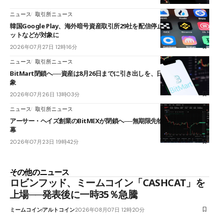
ニュース
取引所ニュース
韓国Google Play、海外暗号資産取引所29社を配信停止──OKXやバイビ
ットなどが対象に
2026年07月27日 12時16分
ニュース
取引所ニュース
BitMart閉鎖へ──資産は8月26日までに引き出しを、日本人利用者も対
象
2026年07月26日 13時03分
ニュース
取引所ニュース
アーサー・ヘイズ創業のBitMEXが閉鎖へ──無期限先物を生んだ11年に
幕
2026年07月23日 19時42分
その他のニュース
ロビンフッド、ミームコイン「CASHCAT」を
上場──発表後に一時35％急騰
ミームコイン
アルトコイン
2026年08月07日 12時20分