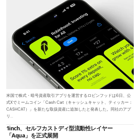
米国で株式・暗号資産取引アプリを運営するロビンフッドは6日、公
式Xでミームコイン「Cash Cat（キャッシュキャット、ティッカー：
CASHCAT）」を新たな取扱資産に追加したと発表した。同社のアプ
リ…
1inch、セルフカストディ型流動性レイヤー
「Aqua」を正式展開