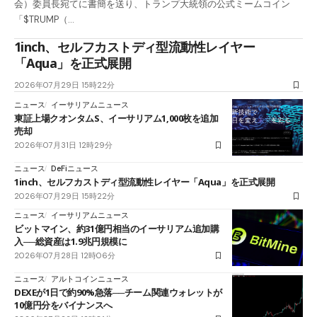
会）委員長宛てに書簡を送り、トランプ大統領の公式ミームコイン
「$TRUMP（…
1inch、セルフカストディ型流動性レイヤー
「Aqua」を正式展開
2026年07月29日 15時22分
ニュース
イーサリアムニュース
東証上場クオンタムS、イーサリアム1,000枚を追加
売却
2026年07月31日 12時29分
ニュース
DeFiニュース
1inch、セルフカストディ型流動性レイヤー「Aqua」を正式展開
2026年07月29日 15時22分
ニュース
イーサリアムニュース
ビットマイン、約31億円相当のイーサリアム追加購
入──総資産は1.9兆円規模に
2026年07月28日 12時06分
ニュース
アルトコインニュース
DEXEが1日で約90%急落──チーム関連ウォレットが
10億円分をバイナンスへ