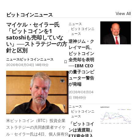
View All
ビットコインニュース
マイケル・セイラー氏
ニュース
ビットコインニ
「ビットコインを1
ュース
satoshiも売却していな
逆神ジム・ク
い」──ストラテジーの方
レイマー氏、
針と区別
ビットコイン
全売却を表明
ニュース
ビットコインニュース
2026年08月04日 14時19分
──IBM CEO
の量子コンピ
ューター警告
が発端
2026年08月04
日 11時49分
ニュース
ビットコインニ
ュース
米ビットコイン（BTC）投資企業
「ビットコイ
ストラテジーの共同創業者マイケ
ンは過渡期」
ル・セイラー氏は4日、個人保有分
ETF資金流入