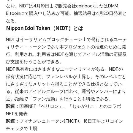
なお、NIDTは4月19日まで販売会社coinbookまたはDMM
Bitcoinにて購入申し込みが可能。抽選結果は4月20日発表と
なる。
Nippon Idol Token（NIDT）とは
NIDTはイーサリアムブロックチェーン上で発行されるユーテ
ィリティ・トークンであり本プロジェクトの推進のために発
行、利用され、利用者はNIDTを通じてアイドル活動の応援及
び支援を行うことができる。
NIDT保有者にはさまざまなユーティリティがある。NIDTの
保有状況に応じて、ファンレベルが上昇し、そのレベルごと
にさまざまなメリットを得ることができる仕様となってい
る。従来のアイドルグループに比べ、運営やメンバーにより
近い距離で「ファン活動」を行うことも特徴である。
関連：
国産NFT「ベリロン」、「じゃがりこ」とのコラボ
NFTを発表
関連：
フィナンシェトークン(FNCT)、16日正午よりコイン
チェックで上場