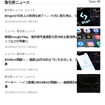
View All
取引所ニュース
取引所ニュース
ニュース
Bitgetが日本人の利用を終了へ──11月に取引停止、12月末に強制決済
2026年08月03日 12時24分
ニュース
取引所ニュース
韓国Google Play、海外暗号資産取引所29社を配信停止──OKXやバイビ
ットなどが対象に
2026年07月27日 12時16分
ニュース
取引所ニュース
BitMart閉鎖へ──資産は8月26日までに引き出しを、日本人利用者も対
象
2026年07月26日 13時03分
取引所ニュース
ニュース
アーサー・ヘイズ創業のBitMEXが閉鎖へ──無期限先物を生んだ11年に
幕
2026年07月23日 19時42分