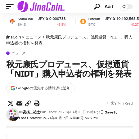
Aa
JPY-¥ 0.000738
JPY-¥ 10,192,568.54
Bitcoin
Ethe
BTC
ETH
-3.8%
-0.27%
JinaCoin
>
ニュース
>
秋元康氏プロデュース、仮想通貨「NIDT」購入
申込者の権利を発表
ニュース
秋元康氏プロデュース、仮想通貨
「NIDT」購入申込者の権利を発表
Googleの優先する情報源に追加
9 Min Read
By
高橋 祐太
Published: 2023年04月08日 12時17分
Last Updated: 2024年10月17日 17時46分 5:46 PM