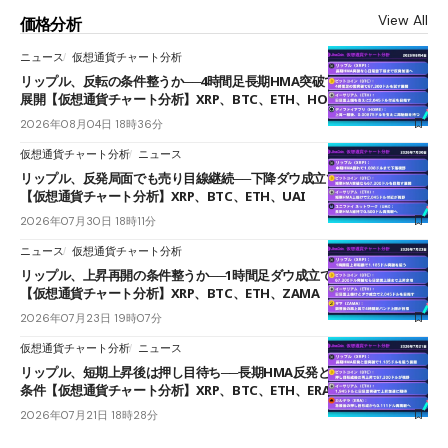
View All
価格分析
ニュース
仮想通貨チャート分析
リップル、反転の条件整うか──4時間足長期HMA突破で雲下端を目指す
展開【仮想通貨チャート分析】XRP、BTC、ETH、HOME
2026年08月04日 18時36分
仮想通貨チャート分析
ニュース
リップル、反発局面でも売り目線継続──下降ダウ成立で下値追う展開
【仮想通貨チャート分析】XRP、BTC、ETH、UAI
2026年07月30日 18時11分
ニュース
仮想通貨チャート分析
リップル、上昇再開の条件整うか──1時間足ダウ成立で1.185ドルを狙う
【仮想通貨チャート分析】XRP、BTC、ETH、ZAMA
2026年07月23日 19時07分
仮想通貨チャート分析
ニュース
リップル、短期上昇後は押し目待ち──長期HMA反発と雲上抜けが買い
条件【仮想通貨チャート分析】XRP、BTC、ETH、ERA
2026年07月21日 18時28分