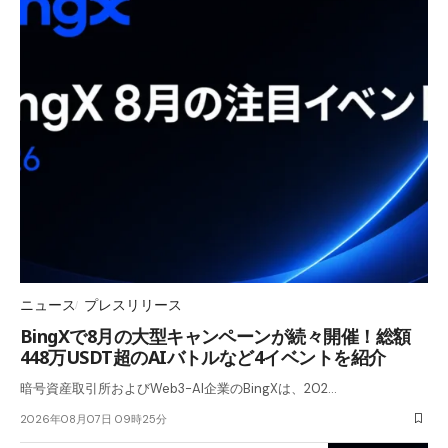
ニュース
プレスリリース
BingXで8月の大型キャンペーンが続々開催！総額
448万USDT超のAIバトルなど4イベントを紹介
暗号資産取引所およびWeb3-AI企業のBingXは、202…
2026年08月07日 09時25分