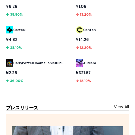
¥6.28
¥1.08
↑ 38.80%
↓ 13.20%
Cartesi
Canton
¥4.82
¥14.26
↑ 38.10%
↓ 12.20%
HarryPotterObamaSonic10Inu (ETH)
Audiera
¥2.26
¥321.57
↑ 36.00%
↓ 12.10%
View All
プレスリリース