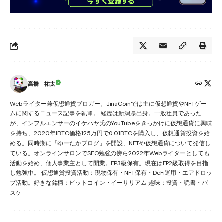
高橋 祐太
Webライター兼仮想通貨ブロガー。JinaCoinでは主に仮想通貨やNFTゲー
ムに関するニュース記事を執筆。 経歴は新潟県出身。一般社員であった
が、インフルエンサーのイケハヤ氏のYouTubeをきっかけに仮想通貨に興味
を持ち、2020年1BTC価格125万円で0.01BTCを購入し、仮想通貨投資を始
める。同時期に「ゆーたかブログ」を開設、NFTや仮想通貨について発信し
ている。オンラインサロンでSEO勉強の傍ら2022年Webライターとしても
活動を始め、個人事業主として開業。FP3級保有。現在はFP2級取得を目指
し勉強中。 仮想通貨投資活動：現物保有・NFT保有・DeFi運用・エアドロッ
プ活動。好きな銘柄：ビットコイン・イーサリアム 趣味：投資・読書・バ
スケ