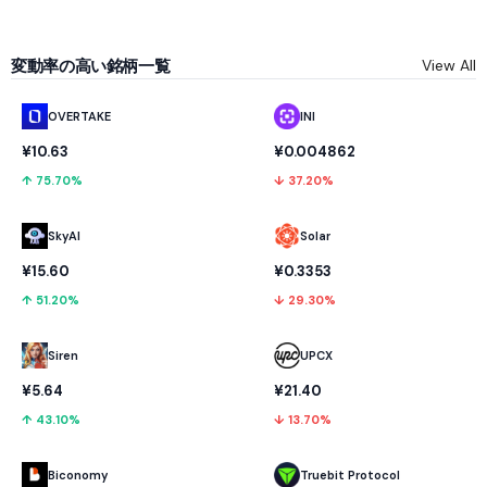
変動率の高い銘柄一覧
View All
OVERTAKE
INI
¥10.63
¥0.004862
↑ 75.70%
↓ 37.20%
SkyAI
Solar
¥15.60
¥0.3353
↑ 51.20%
↓ 29.30%
UPCX
Siren
¥21.40
¥5.64
↓ 13.70%
↑ 43.10%
Biconomy
Truebit Protocol