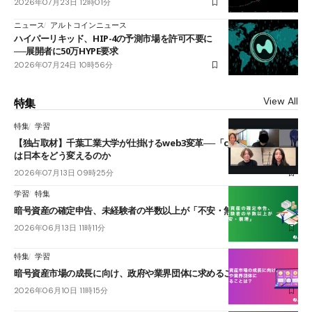
2026年07月23日 12時01分
ニュース
アルトコインニュース
ハイパーリキッド、HIP-4の予測市場を許可不要に
──展開者に50万HYPE要求
2026年07月24日 10時56分
View All
特集
特集
学習
【独占取材】千葉工業大学が仕掛けるweb3変革──「cJPY」とAIの融合
は日本をどう変えるのか
2026年07月13日 09時25分
学習
特集
暗号資産の確定申告、未経験者の半数以上が「不安・無理」
2026年06月13日 11時11分
特集
学習
暗号資産市場の成長に向け、政府や業界団体に求めることは？
2026年06月10日 11時15分