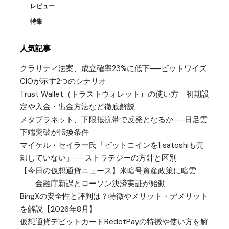
レビュー
特集
人気記事
クラリティ法案、成立確率23%に低下──ビットワイズ
CIOが示す2つのシナリオ
Trust Wallet（トラストウォレット）の使い方｜初期設
定や入金・出金方法など徹底解説
メタプラネット、下限抵抗帯で反発となるか──日足雲
下端突破が転換条件
マイケル・セイラー氏「ビットコインを1 satoshiも売
却していない」──ストラテジーの方針と区別
【今日の仮想通貨ニュース】米暗号資産政策に暗雲
――金融庁新課とローソン決済実証が始動
BingXの安全性と評判は？特徴やメリット・デメリット
を解説【2026年8月】
仮想通貨デビットカードRedotPayの特徴や使い方を解