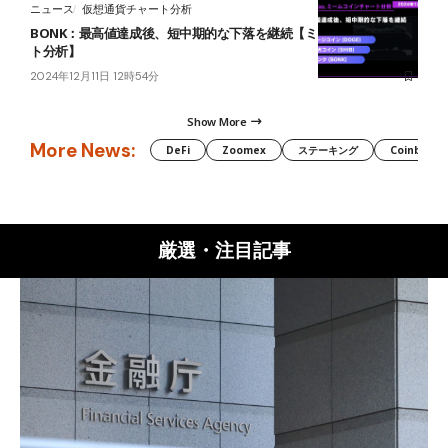
ニュース
仮想通貨チャート分析
BONK：最高値達成後、短中期的な下落を継続【ミームコインチャー
ト分析】
2024年12月11日 12時54分
Show More
More News:
DeFi
Zoomex
ステーキング
Coinbase
厳選・注目記事