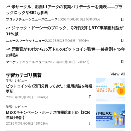
米サークル、独自L1アークの初期バリデーターを発表――ブラ
ックロックやSBIも参画
ブロックチェーンニュース
ニュース
2026年08月06日 16時03分
ジャック・ドーシーのブロック、Q2好決算もBTC事業粗利益が
31%減
ニュース
マーケットニュース
2026年08月06日 14時01分
元警官が10代から35万ドルのビットコイン強奪──終身刑＋15年
の判決
マーケットニュース
ニュース
2026年08月06日 12時45分
View All
学習カテゴリ新着
学習
レビュー
ビットコインを1万円分買ってみた！運用損益を毎週
更新
2026年08月06日 19時46分
学習
レビュー
MEXCキャンペーン・ボーナス情報総まとめ【2026
年8月最新】
2026年08月06日 12時29分