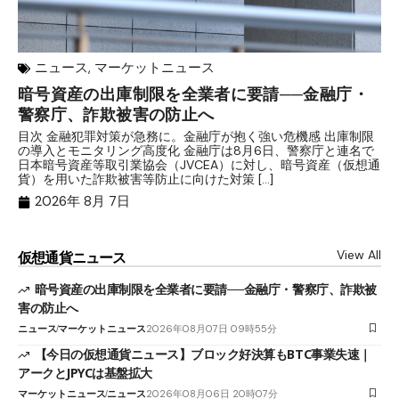
ニュース
,
マーケットニュース
暗号資産の出庫制限を全業者に要請──金融庁・
【
警察庁、詐欺被害の防止へ
B
目次 金融犯罪対策が急務に。金融庁が抱く強い危機感 出庫制限
目
の導入とモニタリング高度化 金融庁は8月6日、警察庁と連名で
業
日本暗号資産等取引業協会（JVCEA）に対し、暗号資産（仮想通
発
貨）を用いた詐欺被害等防止に向けた対策 […]
―
2026年 8月 7日
View All
仮想通貨ニュース
暗号資産の出庫制限を全業者に要請──金融庁・警察庁、詐欺被
害の防止へ
ニュース
マーケットニュース
2026年08月07日 09時55分
【今日の仮想通貨ニュース】ブロック好決算もBTC事業失速｜
アークとJPYCは基盤拡大
マーケットニュース
ニュース
2026年08月06日 20時07分