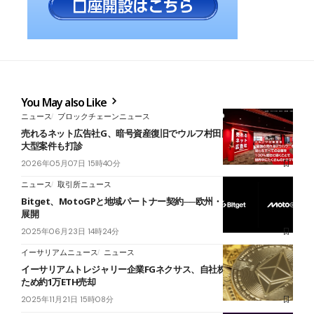
You May also Like
ニュース
ブロックチェーンニュース
売れるネット広告社G、暗号資産復旧でウルフ村田氏と業務提携──
大型案件も打診
2026年05月07日 15時40分
ニュース
取引所ニュース
Bitget、MotoGPと地域パートナー契約──欧州・アジアGPで協業
展開
2025年06月23日 14時24分
イーサリアムニュース
ニュース
イーサリアムトレジャリー企業FGネクサス、自社株買い資金確保の
ため約1万ETH売却
2025年11月21日 15時08分