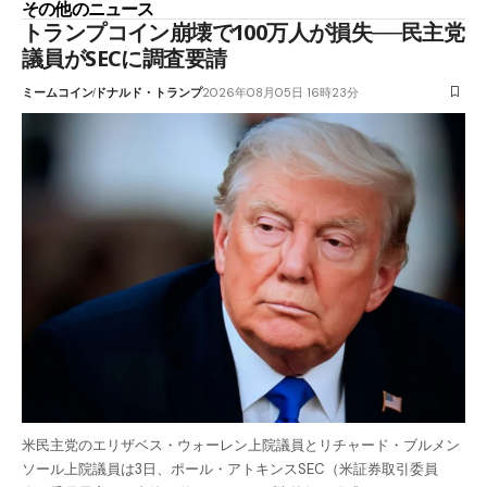
その他のニュース
トランプコイン崩壊で100万人が損失──民主党
議員がSECに調査要請
ミームコイン
ドナルド・トランプ
2026年08月05日 16時23分
米民主党のエリザベス・ウォーレン上院議員とリチャード・ブルメン
ソール上院議員は3日、ポール・アトキンスSEC（米証券取引委員