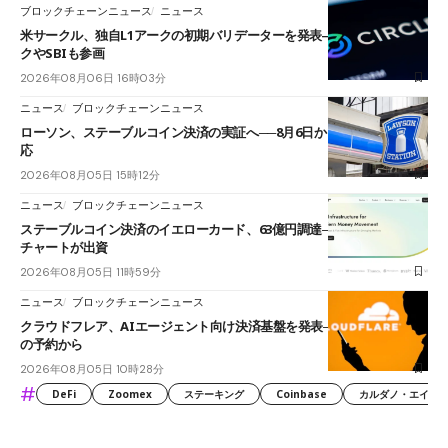
ブロックチェーンニュース
ニュース
米サークル、独自L1アークの初期バリデーターを発表――ブラックロッ
クやSBIも参画
2026年08月06日 16時03分
ニュース
ブロックチェーンニュース
ローソン、ステーブルコイン決済の実証へ──8月6日からJPYCやUSDC対
応
2026年08月05日 15時12分
ニュース
ブロックチェーンニュース
ステーブルコイン決済のイエローカード、63億円調達──ソニーやスタン
チャートが出資
2026年08月05日 11時59分
ニュース
ブロックチェーンニュース
クラウドフレア、AIエージェント向け決済基盤を発表──まずハンドル名
の予約から
2026年08月05日 10時28分
#
DeFi
Zoomex
ステーキング
Coinbase
カルダノ・エイダ（Ca