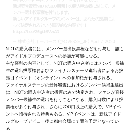
新規暗号資産NIDTのIEO期間中の購入申込者に対して、メ
ンバー選出投票権を付与します。
新しいアイドルグループのメンバーは、あなたの投票によ
って決定されるという画期的な内容です！
https://t.co/Z6gth9VwAD
— 株式会社オーバース (@OVERSE_JP)
April 7, 2023
NIDTの購入者には、メンバー選出投票権などを付与し、誰も
がアイドルプロデュースへの参加が可能になる。
主な権利の内容として、NIDTの購入申込者にはメンバー候補
生の選出投票権およびファイナルステージ進出者によるお披
露目イベント（オンライン）への参加権が付与される。
ファイナルステージの最終審査におけるメンバー候補生選出
は、NIDTの購入申込者の投票のみで決定され、ファンが直接
メンバー候補生の選出を行うことになる。購入口数により投
票権が多く付与され、さらに200口以上の購入で、VIPイベ
ントへ招待される特典もある。VIPイベントは、新規アイド
ルグループデビュー後に都内会場にて開催予定となってい
る。