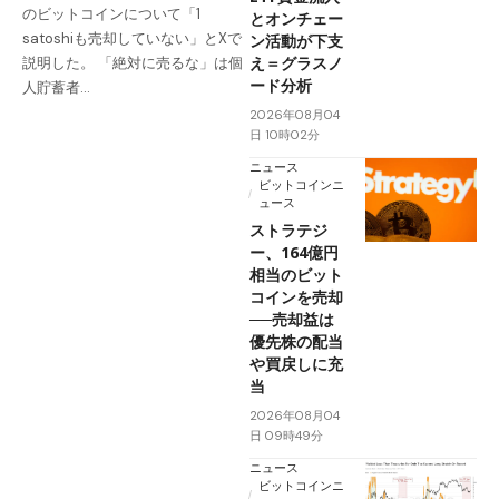
のビットコインについて「1
とオンチェー
satoshiも売却していない」とXで
ン活動が下支
え＝グラスノ
説明した。 「絶対に売るな」は個
ード分析
人貯蓄者…
2026年08月04
日 10時02分
ニュース
ビットコインニ
ュース
ストラテジ
ー、164億円
相当のビット
コインを売却
──売却益は
優先株の配当
や買戻しに充
当
2026年08月04
日 09時49分
ニュース
ビットコインニ