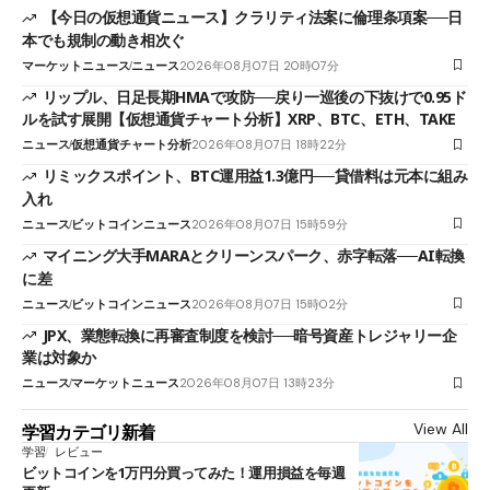
【今日の仮想通貨ニュース】クラリティ法案に倫理条項案──日
本でも規制の動き相次ぐ
マーケットニュース
ニュース
2026年08月07日 20時07分
リップル、日足長期HMAで攻防──戻り一巡後の下抜けで0.95ド
ルを試す展開【仮想通貨チャート分析】XRP、BTC、ETH、TAKE
ニュース
仮想通貨チャート分析
2026年08月07日 18時22分
リミックスポイント、BTC運用益1.3億円──貸借料は元本に組み
入れ
ニュース
ビットコインニュース
2026年08月07日 15時59分
マイニング大手MARAとクリーンスパーク、赤字転落──AI転換
に差
ニュース
ビットコインニュース
2026年08月07日 15時02分
JPX、業態転換に再審査制度を検討──暗号資産トレジャリー企
業は対象か
ニュース
マーケットニュース
2026年08月07日 13時23分
View All
学習カテゴリ新着
学習
レビュー
ビットコインを1万円分買ってみた！運用損益を毎週