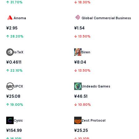
↑ 31.70%
↓ 18.30%
Anoma
Global Commercial Business
¥2.95
¥1.54
↑ 28.20%
↓ 13.50%
IoTeX
Siren
¥0.4611
¥8.04
↑ 22.10%
↓ 13.50%
UPCX
Undeads Games
¥25.08
¥46.51
↑ 19.00%
↓ 10.80%
Cysic
Zest Protocol
¥154.99
¥25.25
↑ 16.10%
↓ 10.10%