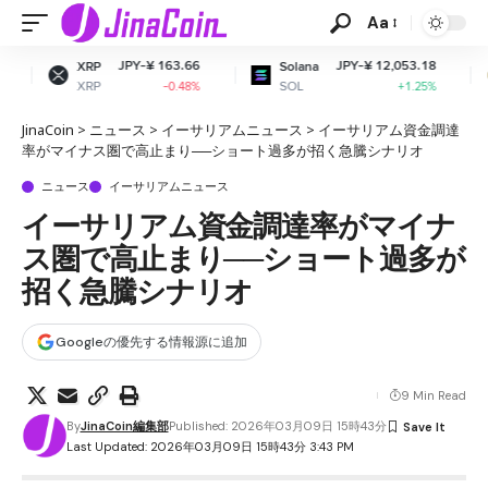
Aa
JPY-¥ 163.66
JPY-¥ 12,053.18
JP
Solana
Dogecoin
SOL
DOGE
-0.48%
+1.25%
JinaCoin
>
ニュース
>
イーサリアムニュース
>
イーサリアム資金調達
率がマイナス圏で高止まり──ショート過多が招く急騰シナリオ
ニュース
イーサリアムニュース
イーサリアム資金調達率がマイナ
ス圏で高止まり──ショート過多が
招く急騰シナリオ
Googleの優先する情報源に追加
9 Min Read
By
JinaCoin編集部
Published: 2026年03月09日 15時43分
Last Updated: 2026年03月09日 15時43分 3:43 PM