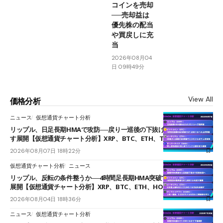
コインを売却
──売却益は
優先株の配当
や買戻しに充
当
2026年08月04
日 09時49分
View All
価格分析
ニュース
仮想通貨チャート分析
リップル、日足長期HMAで攻防──戻り一巡後の下抜けで0.95ドルを試
す展開【仮想通貨チャート分析】XRP、BTC、ETH、TAKE
2026年08月07日 18時22分
仮想通貨チャート分析
ニュース
リップル、反転の条件整うか──4時間足長期HMA突破で雲下端を目指す
展開【仮想通貨チャート分析】XRP、BTC、ETH、HOME
2026年08月04日 18時36分
ニュース
仮想通貨チャート分析