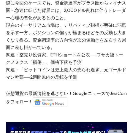
際に今回のケースでも、資金調達率がプラス圏からマイナス
圏へ急速に転じた背景には、2,000ドル割れに伴うトレーダ
ー心理の悪化があるとのこと。
現在のイーサリアム市場は、デリバティブ指標が明確に弱気
を示す一方、ポジションの偏りが極まるほどその反動も大き
くなり得る。資金調達率の方向性が次の値動きを左右する局
面に差し掛かっている。
関連：
空売り投資家、ETHショートを公表──フサカ後トー
クノミクス「損傷」、価格下落を予測
関連：
「ビットコインは史上最大の売られ過ぎ」元ゴールド
マン幹部──2週間以内の反転を予測
仮想通貨の最新情報を逃さない！GoogleニュースでJinaCoin
をフォロー！