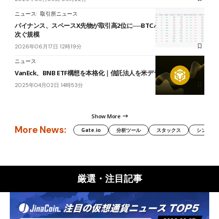
ニュース
取引所ニュース
バイナンス、スペースX先物が取引高2位に──BTCパーペチュアルに
次ぐ規模
2026年06月17日 12時19分
ニュース
VanEck、BNB ETF構想を本格化｜信託法人を米デラウェア州に登録
2025年04月02日 14時53分
Show More
More News:
Gate.io
分析ツール
スタックス
シンボル（
厳選・注目記事