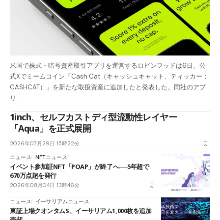
米国で株式・暗号資産取引アプリを運営するロビンフッドは6日、公
式Xでミームコイン「Cash Cat（キャッシュキャット、ティッカー：
CASHCAT）」を新たな取扱資産に追加したと発表した。同社のアプ
リ…
1inch、セルフカストディ型流動性レイヤー
「Aqua」を正式展開
2026年07月29日 15時22分
ニュース
NFTニュース
イベント参加証NFT「POAP」が終了へ──5年超で
670万点超を発行
2026年08月04日 13時46分
ニュース
イーサリアムニュース
東証上場クオンタムS、イーサリアム1,000枚を追加
売却