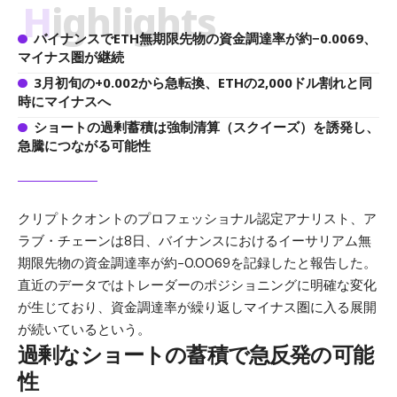
Highlights
バイナンスでETH無期限先物の資金調達率が約−0.0069、
マイナス圏が継続
3月初旬の+0.002から急転換、ETHの2,000ドル割れと同
時にマイナスへ
ショートの過剰蓄積は強制清算（スクイーズ）を誘発し、
急騰につながる可能性
クリプトクオントのプロフェッショナル認定アナリスト、ア
ラブ・チェーンは8日、バイナンスにおけるイーサリアム無
期限先物の資金調達率が約−0.0069を記録したと報告した。
直近のデータではトレーダーのポジショニングに明確な変化
が生じており、資金調達率が繰り返しマイナス圏に入る展開
が続いているという。
過剰なショートの蓄積で急反発の可能
性