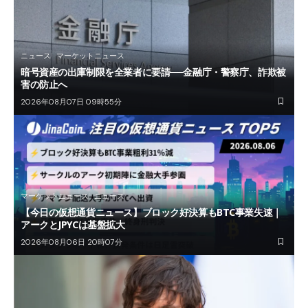
ニュース
マーケットニュース
暗号資産の出庫制限を全業者に要請──金融庁・警察庁、詐欺被
害の防止へ
2026年08月07日 09時55分
マーケットニュース
ニュース
【今日の仮想通貨ニュース】ブロック好決算もBTC事業失速｜
アークとJPYCは基盤拡大
2026年08月06日 20時07分