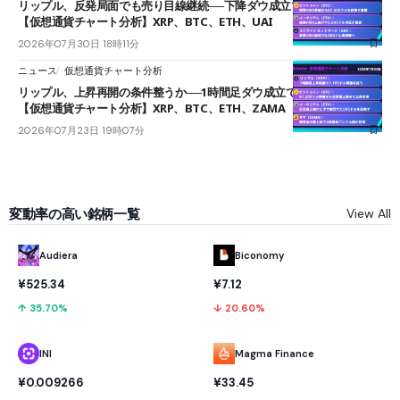
リップル、反発局面でも売り目線継続──下降ダウ成立で下値追う展開
【仮想通貨チャート分析】XRP、BTC、ETH、UAI
2026年07月30日 18時11分
ニュース
仮想通貨チャート分析
リップル、上昇再開の条件整うか──1時間足ダウ成立で1.185ドルを狙う
【仮想通貨チャート分析】XRP、BTC、ETH、ZAMA
2026年07月23日 19時07分
変動率の高い銘柄一覧
View All
Audiera
Biconomy
¥525.34
¥7.12
↑ 35.70%
↓ 20.60%
INI
Magma Finance
¥0.009266
¥33.45