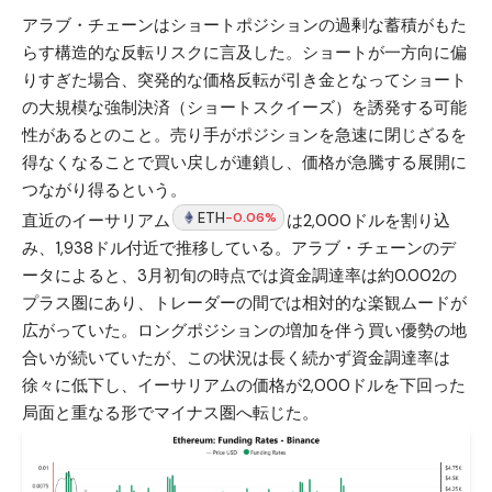
アラブ・チェーンはショートポジションの過剰な蓄積がもた
らす構造的な反転リスクに言及した。ショートが一方向に偏
りすぎた場合、突発的な価格反転が引き金となってショート
の大規模な強制決済（ショートスクイーズ）を誘発する可能
性があるとのこと。売り手がポジションを急速に閉じざるを
得なくなることで買い戻しが連鎖し、価格が急騰する展開に
つながり得るという。
ETH
-0.06%
直近のイーサリアム
は2,000ドルを割り込
み、1,938ドル付近で推移している。アラブ・チェーンのデ
ータによると、3月初旬の時点では資金調達率は約0.002の
プラス圏にあり、トレーダーの間では相対的な楽観ムードが
広がっていた。ロングポジションの増加を伴う買い優勢の地
合いが続いていたが、この状況は長く続かず資金調達率は
徐々に低下し、イーサリアムの価格が2,000ドルを下回った
局面と重なる形でマイナス圏へ転じた。