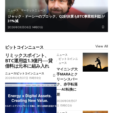
ニュース
マーケットニュース
ジャック・ドーシーのブロック、Q2好決算もBTC事業粗利益が
31%減
2026年08月06日 14時01分
View All
ビットコインニュース
リミックスポイント、
ニュース
ビットコインニ
BTC運用益1.3億円──貸
ュース
借料は元本に組み入れ
マイニング大
ニュース
ビットコインニュース
手MARAとク
2026年08月07日 15時59分
リーンスパー
ク、赤字転落
──AI転換に
差
2026年08月07
日 15時02分
ニュース