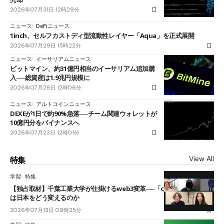
2026年07月31日 12時29分
ニュース
DeFiニュース
1inch、セルフカストディ型流動性レイヤー「Aqua」を正式展開
2026年07月29日 15時22分
ニュース
イーサリアムニュース
ビットマイン、約31億円相当のイーサリアム追加購
入──総資産は1.9兆円規模に
2026年07月28日 12時06分
ニュース
アルトコインニュース
DEXEが1日で約90%急落──チーム関連ウォレットが
10億円分をバイナンスへ
2026年07月23日 12時01分
View All
特集
学習
特集
【独占取材】千葉工業大学が仕掛けるweb3変革──「cJPY」とAIの融合
は日本をどう変えるのか
2026年07月13日 09時25分