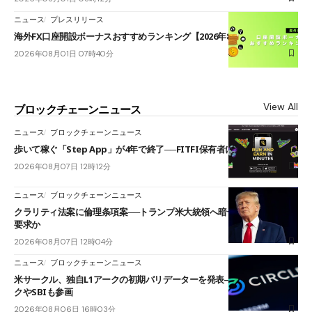
ニュース
プレスリリース
海外FX口座開設ボーナスおすすめランキング【2026年8月最新】
2026年08月01日 07時40分
View All
ブロックチェーンニュース
ニュース
ブロックチェーンニュース
歩いて稼ぐ「Step App」が4年で終了──FITFI保有者に対応呼びかけ
2026年08月07日 12時12分
ニュース
ブロックチェーンニュース
クラリティ法案に倫理条項案──トランプ米大統領へ暗号資産事業の売却
要求か
2026年08月07日 12時04分
ニュース
ブロックチェーンニュース
米サークル、独自L1アークの初期バリデーターを発表――ブラックロッ
クやSBIも参画
2026年08月06日 16時03分