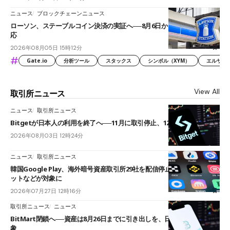
ニュース
ブロックチェーンニュース
ローソン、ステーブルコイン決済の実証へ──8月6日からJPYCやUSDC対
応
2026年08月05日 15時12分
#
Gate.io
分析ツール
スタックス
シンボル（XYM）
エルサル
View All
取引所ニュース
ニュース
取引所ニュース
Bitgetが日本人の利用を終了へ──11月に取引停止、12月末に強制決済
2026年08月03日 12時24分
ニュース
取引所ニュース
韓国Google Play、海外暗号資産取引所29社を配信停止──OKXやバイビ
ットなどが対象に
2026年07月27日 12時16分
取引所ニュース
ニュース
BitMart閉鎖へ──資産は8月26日までに引き出しを、日本人利用者も対
象