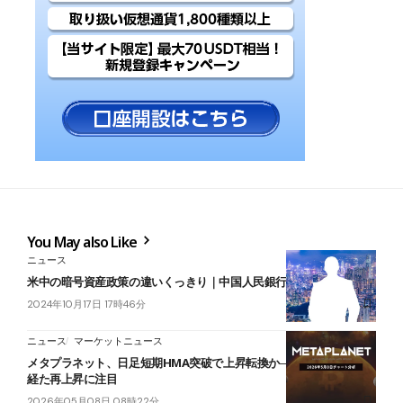
You May also Like
ニュース
米中の暗号資産政策の違いくっきり｜中国人民銀行・副総裁の発言
2024年10月17日 17時46分
ニュース
マーケットニュース
メタプラネット、日足短期HMA突破で上昇転換か──急騰後の調整を
経た再上昇に注目
2026年05月08日 08時22分