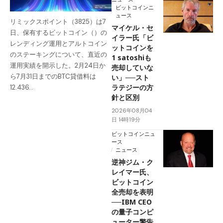
ビットコインニ
ュース
リミックスポイント（3825）は7
マイケル・セ
日、保有するビットコイン（）の
イラー氏「ビ
レンディング運用とアルトコイン
ットコインを
のステーキングについて、直近の
1 satoshiも
運用実績を開示した。2月24日か
売却していな
ら7月31日までのBTC貸借料は
い」──スト
ラテジーの方
12.436…
針と区別
2026年08月04
日 14時19分
ビットコインニュ
ース
ニュース
逆神ジム・ク
レイマー氏、
ビットコイン
全売却を表明
──IBM CEO
の量子コンピ
ューター警告