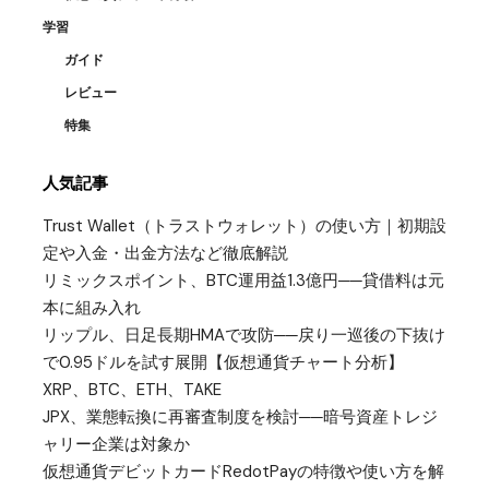
学習
ガイド
レビュー
特集
人気記事
Trust Wallet（トラストウォレット）の使い方｜初期設
定や入金・出金方法など徹底解説
リミックスポイント、BTC運用益1.3億円──貸借料は元
本に組み入れ
リップル、日足長期HMAで攻防──戻り一巡後の下抜け
で0.95ドルを試す展開【仮想通貨チャート分析】
XRP、BTC、ETH、TAKE
JPX、業態転換に再審査制度を検討──暗号資産トレジ
ャリー企業は対象か
仮想通貨デビットカードRedotPayの特徴や使い方を解