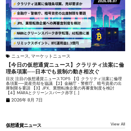
ニュース
,
マーケットニュース
【今日の仮想通貨ニュース】クラリティ法案に倫
リ
理条項案──日本でも規制の動き相次ぐ
下
分
目次 注目の仮想通貨ニュースTOP5 【1】クラリティ法案に倫理
条項案──資産売却を協議 【2】金融庁・警察庁、暗号資産の出
目
庫制限を要請 【3】JPX、業態転換企業の再審査制度を検討
ト
【4】MARAとクリーンスパーク赤字 […]
（
（X
2026年 8月 7日
View All
仮想通貨ニュース