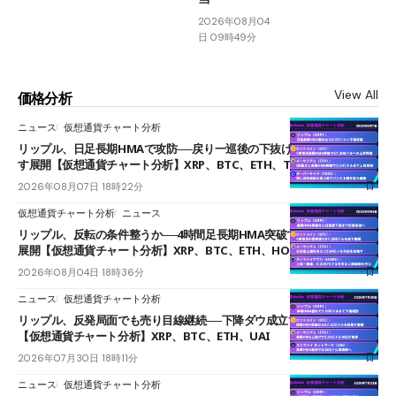
2026年08月04
日 09時49分
View All
価格分析
ニュース
仮想通貨チャート分析
リップル、日足長期HMAで攻防──戻り一巡後の下抜けで0.95ドルを試
す展開【仮想通貨チャート分析】XRP、BTC、ETH、TAKE
2026年08月07日 18時22分
仮想通貨チャート分析
ニュース
リップル、反転の条件整うか──4時間足長期HMA突破で雲下端を目指す
展開【仮想通貨チャート分析】XRP、BTC、ETH、HOME
2026年08月04日 18時36分
ニュース
仮想通貨チャート分析
リップル、反発局面でも売り目線継続──下降ダウ成立で下値追う展開
【仮想通貨チャート分析】XRP、BTC、ETH、UAI
2026年07月30日 18時11分
ニュース
仮想通貨チャート分析