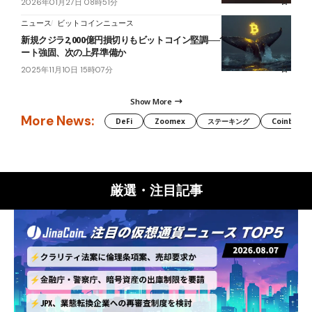
2026年01月27日 08時51分
ニュース
ビットコインニュース
新規クジラ2,000億円損切りもビットコイン堅調──10万ドル台のサポ
ート強固、次の上昇準備か
2025年11月10日 15時07分
Show More
More News:
DeFi
Zoomex
ステーキング
Coinbase
厳選・注目記事