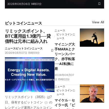
2026年08月06日 14時01分
View All
ビットコインニュース
リミックスポイント、
ニュース
ビットコインニ
BTC運用益1.3億円──貸
ュース
借料は元本に組み入れ
マイニング大
ニュース
ビットコインニュース
手MARAとク
2026年08月07日 15時59分
リーンスパー
ク、赤字転落
──AI転換に
差
2026年08月07
日 15時02分
ニュース
ビットコインニ
ュース
リミックスポイント（3825）は7
マイケル・セ
日、保有するビットコイン（）の
イラー氏「ビ
レンディング運用とアルトコイン