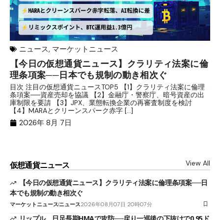
ニュース
,
マーケットニュース
【今日の仮想通貨ニュース】クラリティ法案に倫
リ
理条項案──日本でも規制の動き相次ぐ
下
分
目次 注目の仮想通貨ニュースTOP5 【1】クラリティ法案に倫理
条項案──資産売却を協議 【2】金融庁・警察庁、暗号資産の出
目
庫制限を要請 【3】JPX、業態転換企業の再審査制度を検討
ト
【4】MARAとクリーンスパーク赤字 […]
（
（X
2026年 8月 7日
View All
仮想通貨ニュース
【今日の仮想通貨ニュース】クラリティ法案に倫理条項案──日
本でも規制の動き相次ぐ
マーケットニュース
ニュース
2026年08月07日 20時07分
リップル、日足長期HMAで攻防──戻り一巡後の下抜けで0.95ド