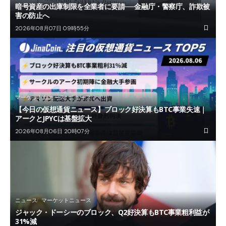
暗号資産の出庫制限を全業者に要請──金融庁・警察庁、詐欺被
害の防止へ
2026年08月07日 09時55分
マーケットニュース
ニュース
【今日の仮想通貨ニュース】ブロック好決算もBTC事業失速｜
アークとJPYCは基盤拡大
2026年08月06日 20時07分
ニュース
マーケットニュース
ジャック・ドーシーのブロック、Q2好決算もBTC事業粗利益が
31%減