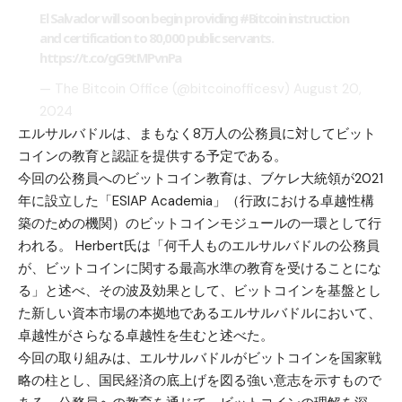
El Salvador will soon begin providing
#Bitcoin
instruction
and certification to 80,000 public servants.
https://t.co/gG9tMPvnPa
— The Bitcoin Office (@bitcoinofficesv)
August 20,
2024
エルサルバドルは、まもなく8万人の公務員に対してビット
コインの教育と認証を提供する予定である。
今回の公務員へのビットコイン教育は、ブケレ大統領が2021
年に設立した「ESIAP Academia」（行政における卓越性構
築のための機関）のビットコインモジュールの一環として行
われる。 Herbert氏は「何千人ものエルサルバドルの公務員
が、ビットコインに関する最高水準の教育を受けることにな
る」と述べ、その波及効果として、ビットコインを基盤とし
た新しい資本市場の本拠地であるエルサルバドルにおいて、
卓越性がさらなる卓越性を生むと述べた。
今回の取り組みは、エルサルバドルがビットコインを国家戦
略の柱とし、国民経済の底上げを図る強い意志を示すもので