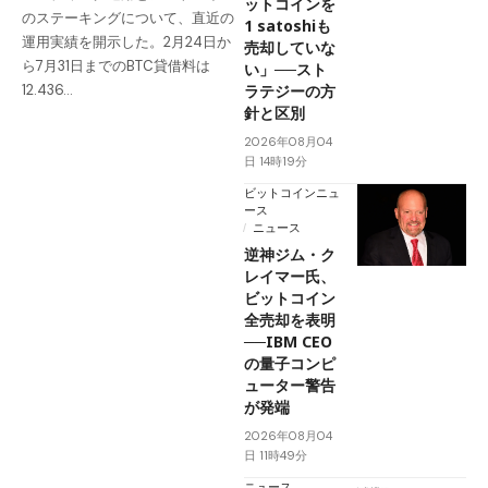
ットコインを
のステーキングについて、直近の
1 satoshiも
運用実績を開示した。2月24日か
売却していな
ら7月31日までのBTC貸借料は
い」──スト
ラテジーの方
12.436…
針と区別
2026年08月04
日 14時19分
ビットコインニュ
ース
ニュース
逆神ジム・ク
レイマー氏、
ビットコイン
全売却を表明
──IBM CEO
の量子コンピ
ューター警告
が発端
2026年08月04
日 11時49分
ニュース