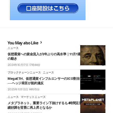
You May also Like
ニュース
仮想通貨への資金流入が2年ぶりの高水準｜11月1週目、機関投資家
の動き
2024年10月17日 17時44分
ブロックチェーンニュース
ニュース
MegaETH、仮想通貨インフルエンサーのICO割当1.5億円取り消し
──ヘッジ発言が規約違反
2025年11月12日 14時15分
ニュース
マーケットニュース
メタプラネット、重要ライン下抜けするも4時間足雲がサポート──業
績好調を背景に再上昇となるか