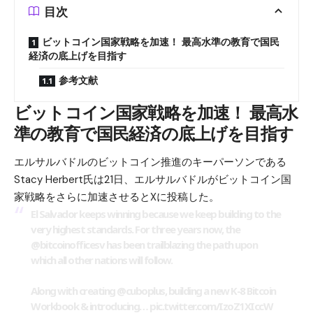
目次
ビットコイン国家戦略を加速！ 最高水準の教育で国民
経済の底上げを目指す
参考文献
ビットコイン国家戦略を加速！ 最高水
準の教育で国民経済の底上げを目指す
エルサルバドルのビットコイン推進のキーパーソンである
Stacy Herbert氏は21日、エルサルバドルがビットコイン国
家戦略をさらに加速させるとXに投稿した。
El Salvador keeps winning because we keep building to the
very highest standards. For three years now, the
@bitcoinofficesv
has been trailblazing the path upon
which all other nations will follow.
Along with creating
@cuboplus
, building a new K-8 Bitcoin
Workbook & introducing…
pic.twitter.com/IzoZ1XIccW