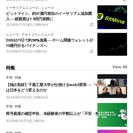
イーサリアムニュース
ニュース
ビットマイン、約31億円相当のイーサリアム追加購
入──総資産は1.9兆円規模に
2026年07月28日 12時06分
ニュース
アルトコインニュース
DEXEが1日で約90%急落──チーム関連ウォレットが
10億円分をバイナンスへ
2026年07月23日 12時01分
View All
特集
学習
特集
【独占取材】千葉工業大学が仕掛けるweb3変革──「cJPY」とAIの融合
は日本をどう変えるのか
2026年07月13日 09時25分
学習
特集
暗号資産の確定申告、未経験者の半数以上が「不安・無理」
2026年06月13日 11時11分