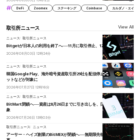
2026年08月05日 15時12分
#
DeFi
Zoomex
ステーキング
Coinbase
カルダノ・エイダ（Ca
View All
取引所ニュース
ニュース
取引所ニュース
Bitgetが日本人の利用を終了へ──11月に取引停止、12月末に強制決済
2026年08月03日 12時24分
ニュース
取引所ニュース
韓国Google Play、海外暗号資産取引所29社を配信停止──OKXやバイビ
ットなどが対象に
2026年07月27日 12時16分
ニュース
取引所ニュース
BitMart閉鎖へ──資産は8月26日までに引き出しを、日本人利用者も対
象
2026年07月26日 13時03分
取引所ニュース
ニュース
アーサー・ヘイズ創業のBitMEXが閉鎖へ──無期限先物を生んだ11年に