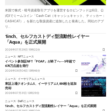
米国で株式・暗号資産取引アプリを運営するロビンフッドは6日、公
式Xでミームコイン「Cash Cat（キャッシュキャット、ティッカー：
CASHCAT）」を新たな取扱資産に追加したと発表した。同社のアプ
リ…
1inch、セルフカストディ型流動性レイヤー
「Aqua」を正式展開
2026年07月29日 15時22分
ニュース
NFTニュース
イベント参加証NFT「POAP」が終了へ──5年超で
670万点超を発行
2026年08月04日 13時46分
ニュース
イーサリアムニュース
東証上場クオンタムS、イーサリアム1,000枚を追加
売却
2026年07月31日 12時29分
ニュース
DeFiニュース
1inch、セルフカストディ型流動性レイヤー「Aqua」を正式展開
2026年07月29日 15時22分