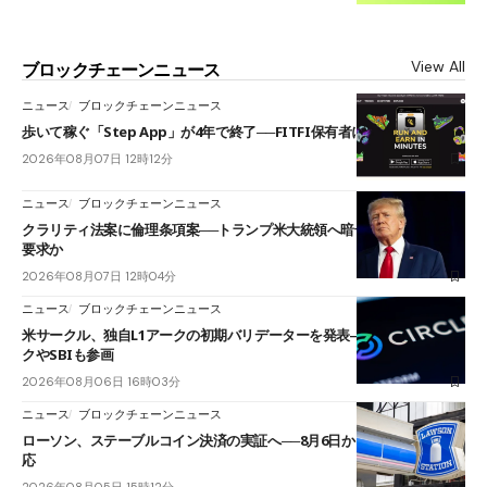
View All
ブロックチェーンニュース
ニュース
ブロックチェーンニュース
歩いて稼ぐ「Step App」が4年で終了──FITFI保有者に対応呼びかけ
2026年08月07日 12時12分
ニュース
ブロックチェーンニュース
クラリティ法案に倫理条項案──トランプ米大統領へ暗号資産事業の売却
要求か
2026年08月07日 12時04分
ニュース
ブロックチェーンニュース
米サークル、独自L1アークの初期バリデーターを発表――ブラックロッ
クやSBIも参画
2026年08月06日 16時03分
ニュース
ブロックチェーンニュース
ローソン、ステーブルコイン決済の実証へ──8月6日からJPYCやUSDC対
応