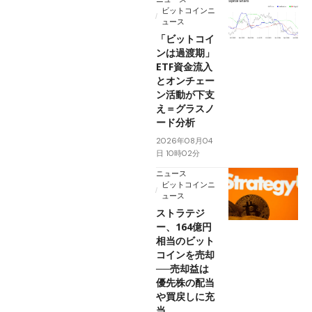
ビットコインニ
ュース
「ビットコイ
ンは過渡期」
ETF資金流入
とオンチェー
ン活動が下支
え＝グラスノ
ード分析
2026年08月04
日 10時02分
ニュース
ビットコインニ
ュース
ストラテジ
ー、164億円
相当のビット
コインを売却
──売却益は
優先株の配当
や買戻しに充
当