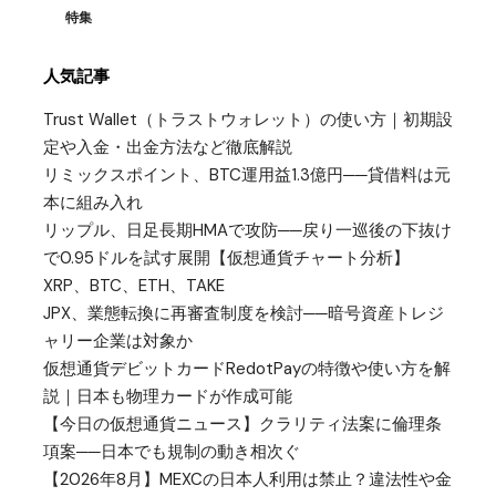
特集
人気記事
Trust Wallet（トラストウォレット）の使い方｜初期設
定や入金・出金方法など徹底解説
リミックスポイント、BTC運用益1.3億円──貸借料は元
本に組み入れ
リップル、日足長期HMAで攻防──戻り一巡後の下抜け
で0.95ドルを試す展開【仮想通貨チャート分析】
XRP、BTC、ETH、TAKE
JPX、業態転換に再審査制度を検討──暗号資産トレジ
ャリー企業は対象か
仮想通貨デビットカードRedotPayの特徴や使い方を解
説｜日本も物理カードが作成可能
【今日の仮想通貨ニュース】クラリティ法案に倫理条
項案──日本でも規制の動き相次ぐ
【2026年8月】MEXCの日本人利用は禁止？違法性や金