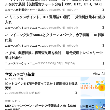
ルを試す展開【仮想通貨チャート分析】XRP、BTC、ETH、TAKE
ニュース
仮想通貨チャート分析
2026年08月07日 18時22分
リミックスポイント、BTC運用益1.3億円──貸借料は元本に組み
入れ
ニュース
ビットコインニュース
2026年08月07日 15時59分
マイニング大手MARAとクリーンスパーク、赤字転落──AI転換
に差
ニュース
ビットコインニュース
2026年08月07日 15時02分
JPX、業態転換に再審査制度を検討──暗号資産トレジャリー企
業は対象か
ニュース
マーケットニュース
2026年08月07日 13時23分
View All
学習カテゴリ新着
レビュー
学習
ビットコインを1万円分買ってみた！運用損益を毎週
更新
2026年08月06日 19時46分
学習
レビュー
MEXCキャンペーン・ボーナス情報総まとめ【2026