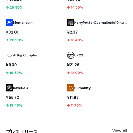
↑ 29.80%
↓ 14.50%
Momentum
HarryPotterObamaSonic10Inu (ETH)
¥32.01
¥2.37
↑ 20.90%
↓ 13.40%
AI Rig Complex
UPCX
¥9.39
¥21.26
↑ 19.80%
↓ 12.00%
RaveDAO
Humanity
¥55.72
¥11.82
↑ 19.40%
↓ 11.70%
View All
プレスリリース