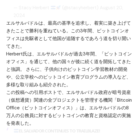
— Stacy Herbert
(@stacyherbert)
August 20,
2024
エルサルバドルは、最高の基準を追求し、着実に築き上げて
きたことで勝利を重ねている。この3年間、ビットコインオ
フィスは先駆者として他国が追随するであろう道を切り開い
てきた。
Herbert氏は、エルサルバドルが過去3年間、「ビットコイン
オフィス」を通じて、他の国々が後に続く道を開拓してきた
と強調。 さらに、子供向けのビットコイン学習教材の開発
や、公立学校へのビットコイン教育プログラムの導入など、
多様な取り組みも紹介された。
この投稿への引用ポストで、エルサルバドル政府が暗号資産
（仮想通貨）関連の全プロジェクトを管理する機関「Bitcoin
Office（ビットコインオフィス）」は、エルサルバドルの8
万人の公務員に対するビットコインの教育と資格認定の実施
を発表した。
EL SALVADOR CONTINUES TO TRAILBLAZE!