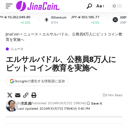
Aa
JPY-¥ 303,185.77
JPY-¥ 165.18
Ethereum
XRP
ETH
XRP
+0.5%
+2.54%
JinaCoin
>
ニュース
>
エルサルバドル、公務員8万人にビットコイン教
育を実施へ
ニュース
エルサルバドル、公務員8万人に
ビットコイン教育を実施へ
Googleの優先する情報源に追加
8 Min Read
By
中井 純
Published: 2024年08月21日 21時04分
Last Updated: 2024年10月17日 17時40分 5:40 PM