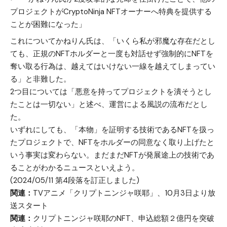
プロジェクトがCryptoNinja NFTオーナーへ特典を提供する
ことが困難になった」
これについてかねりん氏は、「いくら私が邪魔な存在だとし
ても、正規のNFTホルダーと一度も対話せず強制的にNFTを
奪い取る行為は、越えてはいけない一線を越えてしまってい
る」と非難した。
2つ目については「悪意を持ってプロジェクトを潰そうとし
たことは一切ない」と述べ、運営による風説の流布だとし
た。
いずれにしても、「本物」を証明する技術であるNFTを扱っ
たプロジェクトで、NFTをホルダーの同意なく取り上げたと
いう事実は変わらない。まだまだNFTが発展途上の技術であ
ることがわかるニュースといえよう。
(2024/05/11 第4段落を訂正しました)
関連：
TVアニメ「クリプトニンジャ咲耶」、10月3日より放
送スタート
関連：
クリプトニンジャ咲耶のNFT、申込総額２億円を突破