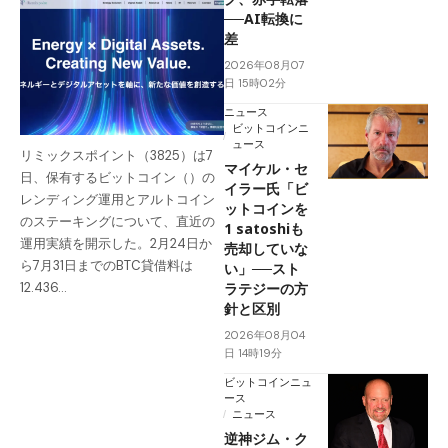
──AI転換に
差
2026年08月07
日 15時02分
ニュース
ビットコインニ
ュース
リミックスポイント（3825）は7
マイケル・セ
日、保有するビットコイン（）の
イラー氏「ビ
レンディング運用とアルトコイン
ットコインを
のステーキングについて、直近の
1 satoshiも
運用実績を開示した。2月24日か
売却していな
ら7月31日までのBTC貸借料は
い」──スト
ラテジーの方
12.436…
針と区別
2026年08月04
日 14時19分
ビットコインニュ
ース
ニュース
逆神ジム・ク