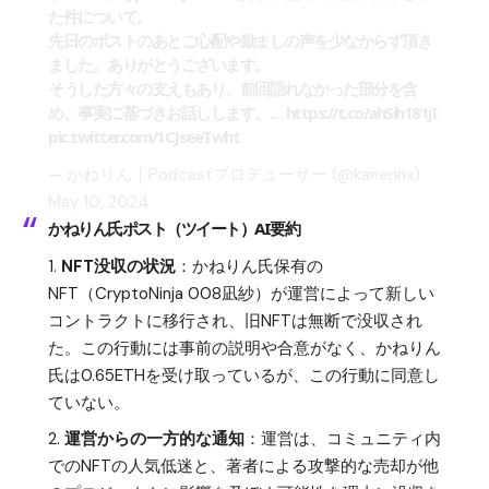
た件について。
先日のポストのあとご心配や励ましの声を少なからず頂き
ました。ありがとうございます。
そうした方々の支えもあり、前回語れなかった部分を含
め、事実に基づきお話しします。…
https://t.co/ahSih181jI
pic.twitter.com/1CJseeTwht
— かねりん｜Podcastプロデューサー (@kanerinx)
May 10, 2024
かねりん氏ポスト（ツイート）AI要約
NFT没収の状況
：かねりん氏保有の
NFT（CryptoNinja 008凪紗）が運営によって新しい
コントラクトに移行され、旧NFTは無断で没収され
た。この行動には事前の説明や合意がなく、かねりん
氏は0.65ETHを受け取っているが、この行動に同意し
ていない。
運営からの一方的な通知
：運営は、コミュニティ内
でのNFTの人気低迷と、著者による攻撃的な売却が他