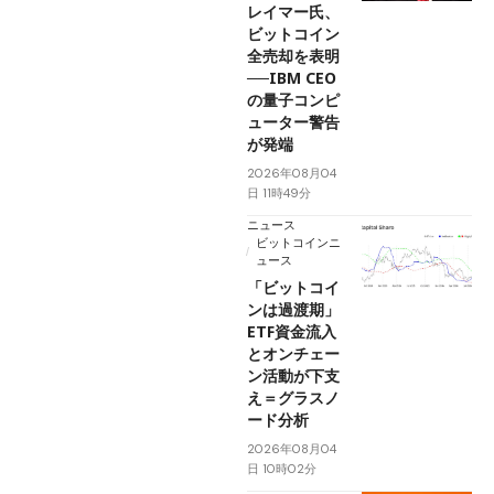
レイマー氏、
ビットコイン
全売却を表明
──IBM CEO
の量子コンピ
ューター警告
が発端
2026年08月04
日 11時49分
ニュース
ビットコインニ
ュース
「ビットコイ
ンは過渡期」
ETF資金流入
とオンチェー
ン活動が下支
え＝グラスノ
ード分析
2026年08月04
日 10時02分