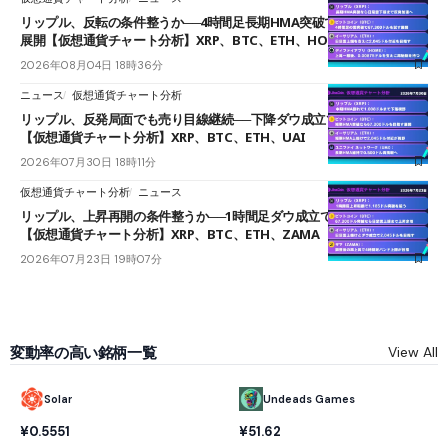
リップル、反転の条件整うか──4時間足長期HMA突破で雲下端を目指す
展開【仮想通貨チャート分析】XRP、BTC、ETH、HOME
2026年08月04日 18時36分
ニュース
仮想通貨チャート分析
リップル、反発局面でも売り目線継続──下降ダウ成立で下値追う展開
【仮想通貨チャート分析】XRP、BTC、ETH、UAI
2026年07月30日 18時11分
仮想通貨チャート分析
ニュース
リップル、上昇再開の条件整うか──1時間足ダウ成立で1.185ドルを狙う
【仮想通貨チャート分析】XRP、BTC、ETH、ZAMA
2026年07月23日 19時07分
変動率の高い銘柄一覧
View All
Solar
Undeads Games
¥0.5551
¥51.62