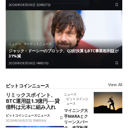
2026年08月06日 20時07分
ニュース
マーケットニュース
ジャック・ドーシーのブロック、Q2好決算もBTC事業粗利益が
31%減
2026年08月06日 14時01分
View All
ビットコインニュース
リミックスポイント、
ニュース
ビットコインニ
BTC運用益1.3億円──貸
ュース
借料は元本に組み入れ
マイニング大
ビットコインニュース
ニュース
手MARAとク
2026年08月07日 15時59分
リーンスパー
ク、赤字転落