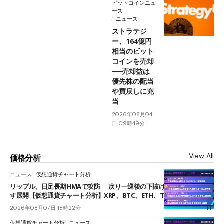
ビットコインニュ
ース
ニュース
ストラテジ
ー、164億円
相当のビット
コインを売却
──売却益は
優先株の配当
や買戻しに充
当
2026年08月04
日 09時49分
View All
価格分析
ニュース
仮想通貨チャート分析
リップル、日足長期HMAで攻防──戻り一巡後の下抜けで0.95ドルを試
す展開【仮想通貨チャート分析】XRP、BTC、ETH、TAKE
2026年08月07日 18時22分
仮想通貨チャート分析
ニュース