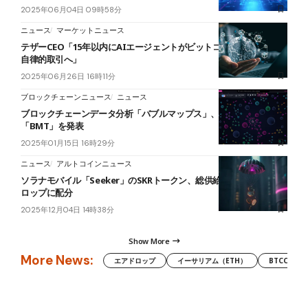
2025年06月04日 09時58分
ニュース
マーケットニュース
テザーCEO「15年以内にAIエージェントがビットコインとUSDTで
自律的取引へ」
2025年06月26日 16時11分
ブロックチェーンニュース
ニュース
ブロックチェーンデータ分析「バブルマップス」、新トークン
「BMT」を発表
2025年01月15日 16時29分
ニュース
アルトコインニュース
ソラナモバイル「Seeker」のSKRトークン、総供給の30％をエアド
ロップに配分
2025年12月04日 14時38分
Show More
More News:
エアドロップ
イーサリアム（ETH）
BTCC