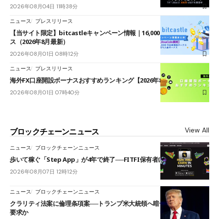
2026年08月04日 11時38分
ニュース
プレスリリース
【当サイト限定】bitcastleキャンペーン情報｜16,000円口座開設ボーナ
ス（2026年8月最新）
2026年08月01日 08時12分
ニュース
プレスリリース
海外FX口座開設ボーナスおすすめランキング【2026年8月最新】
2026年08月01日 07時40分
View All
ブロックチェーンニュース
ニュース
ブロックチェーンニュース
歩いて稼ぐ「Step App」が4年で終了──FITFI保有者に対応呼びかけ
2026年08月07日 12時12分
ニュース
ブロックチェーンニュース
クラリティ法案に倫理条項案──トランプ米大統領へ暗号資産事業の売却
要求か