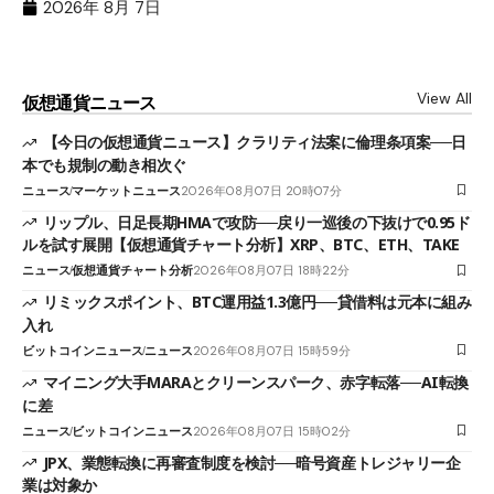
（X
2026年 8月 7日
View All
仮想通貨ニュース
【今日の仮想通貨ニュース】クラリティ法案に倫理条項案──日
本でも規制の動き相次ぐ
ニュース
マーケットニュース
2026年08月07日 20時07分
リップル、日足長期HMAで攻防──戻り一巡後の下抜けで0.95ド
ルを試す展開【仮想通貨チャート分析】XRP、BTC、ETH、TAKE
ニュース
仮想通貨チャート分析
2026年08月07日 18時22分
リミックスポイント、BTC運用益1.3億円──貸借料は元本に組み
入れ
ビットコインニュース
ニュース
2026年08月07日 15時59分
マイニング大手MARAとクリーンスパーク、赤字転落──AI転換
に差
ニュース
ビットコインニュース
2026年08月07日 15時02分
JPX、業態転換に再審査制度を検討──暗号資産トレジャリー企
業は対象か