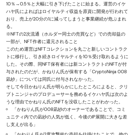
10％→0.5％と大幅に引き下げたことに始まる。運営のイケ
ハヤ氏によればはロイヤルティ収益を原資に開発が行われて
おり、売上が20分の1に減ってしまうと事業継続が危ぶまれ
る。
※NFTの2次流通（ホルダー同士の売買など）での売却益の
一部が、NFT作者に還元されること
このため運営はNFTコレクションを丸ごと新しいコントラク
トに移行し、引き続きロイヤルティを10％受け取れるように
した。その際、同NFT保有者には新コントラクトのNFTが付
与されたのだが、かねりん氏が保有する「CryptoNinja 008
凪紗」については同氏に付与されなかった。
そして今日かねりん氏が明らかにしたところによると、クリ
プトニンジャのプロデューサーを務めるイケハヤ氏は次のよ
うな理由でかねりん氏のNFTを没収したことがわかった。
「かねりん氏が008凪紗のオーナーであることで、コミ
ュニティ内での凪紗の人気が低く、今後のIP展開に大きな差
し支えが出る」
「かねりん氏が2度攻撃的な売却を仕掛けたことで、他の