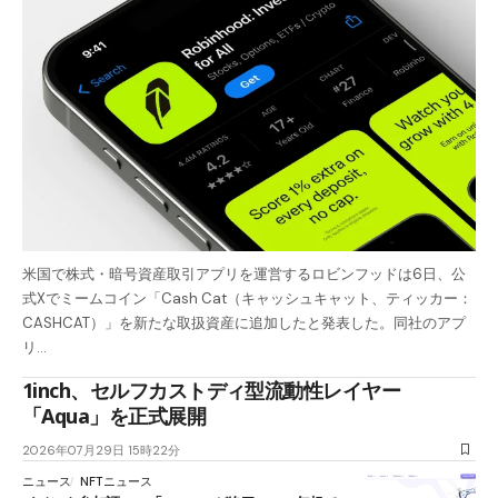
米国で株式・暗号資産取引アプリを運営するロビンフッドは6日、公
式Xでミームコイン「Cash Cat（キャッシュキャット、ティッカー：
CASHCAT）」を新たな取扱資産に追加したと発表した。同社のアプ
リ…
1inch、セルフカストディ型流動性レイヤー
「Aqua」を正式展開
2026年07月29日 15時22分
ニュース
NFTニュース