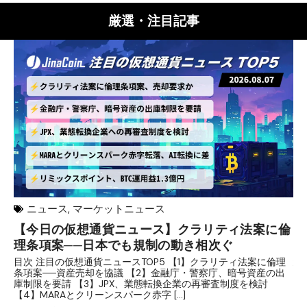
厳選・注目記事
ニュース
,
マーケットニュース
【今日の仮想通貨ニュース】クラリティ法案に倫
リ
理条項案──日本でも規制の動き相次ぐ
下
分
目次 注目の仮想通貨ニュースTOP5 【1】クラリティ法案に倫理
条項案──資産売却を協議 【2】金融庁・警察庁、暗号資産の出
目
庫制限を要請 【3】JPX、業態転換企業の再審査制度を検討
ト
【4】MARAとクリーンスパーク赤字 […]
（