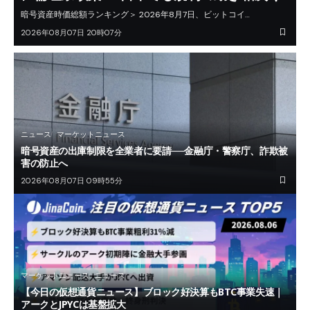
暗号資産時価総額ランキング＞ 2026年8月7日、ビットコイ…
2026年08月07日 20時07分
ニュース
マーケットニュース
暗号資産の出庫制限を全業者に要請──金融庁・警察庁、詐欺被
害の防止へ
2026年08月07日 09時55分
マーケットニュース
ニュース
【今日の仮想通貨ニュース】ブロック好決算もBTC事業失速｜
アークとJPYCは基盤拡大