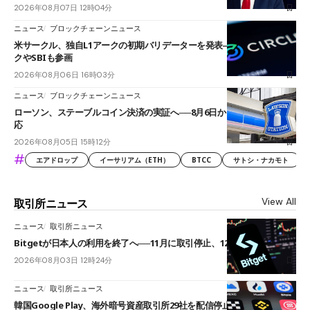
2026年08月07日 12時04分
ニュース
ブロックチェーンニュース
米サークル、独自L1アークの初期バリデーターを発表――ブラックロッ
クやSBIも参画
2026年08月06日 16時03分
ニュース
ブロックチェーンニュース
ローソン、ステーブルコイン決済の実証へ──8月6日からJPYCやUSDC対
応
2026年08月05日 15時12分
#
エアドロップ
イーサリアム（ETH）
BTCC
サトシ・ナカモト
View All
取引所ニュース
ニュース
取引所ニュース
Bitgetが日本人の利用を終了へ──11月に取引停止、12月末に強制決済
2026年08月03日 12時24分
ニュース
取引所ニュース
韓国Google Play、海外暗号資産取引所29社を配信停止──OKXやバイビ