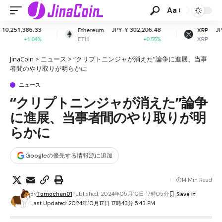
Aa
JPY-¥ 302,206.48
JPY-¥ 163.10
Ethereum
XRP
ETH
XRP
+0.55%
+0.63%
JinaCoin
>
ニュース
>
“クリプトニンジャが消えた”論争に進展、当事
者間のやり取りが明らかに
ニュース
“クリプトニンジャが消えた”論争
に進展、当事者間のやり取りが明
らかに
Googleの優先する情報源に追加
14 Min Read
By
Tomochan01
Published: 2024年05月10日 17時05分
Last Updated: 2024年10月17日 17時43分 5:43 PM