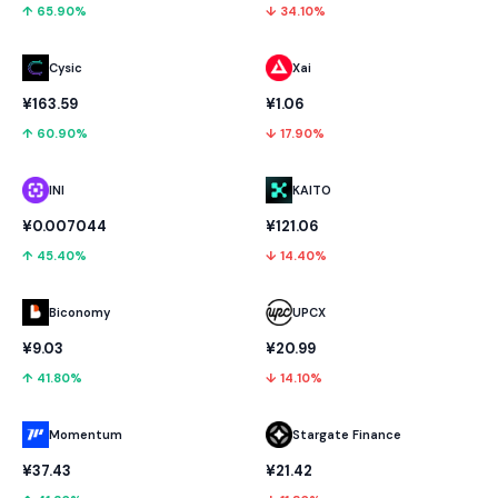
↑ 65.90%
↓ 34.10%
Cysic
Xai
¥163.59
¥1.06
↑ 60.90%
↓ 17.90%
INI
KAITO
¥0.007044
¥121.06
↑ 45.40%
↓ 14.40%
Biconomy
UPCX
¥9.03
¥20.99
↑ 41.80%
↓ 14.10%
Momentum
Stargate Finance
¥37.43
¥21.42