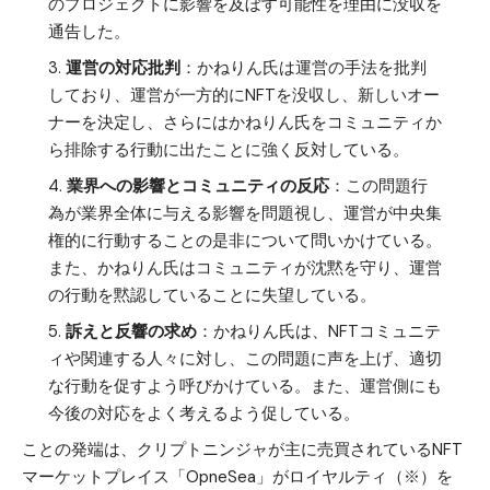
のプロジェクトに影響を及ぼす可能性を理由に没収を
通告した。
運営の対応批判
：かねりん氏は運営の手法を批判
しており、運営が一方的にNFTを没収し、新しいオー
ナーを決定し、さらにはかねりん氏をコミュニティか
ら排除する行動に出たことに強く反対している。
業界への影響とコミュニティの反応
：この問題行
為が業界全体に与える影響を問題視し、運営が中央集
権的に行動することの是非について問いかけている。
また、かねりん氏はコミュニティが沈黙を守り、運営
の行動を黙認していることに失望している。
訴えと反響の求め
：かねりん氏は、NFTコミュニテ
ィや関連する人々に対し、この問題に声を上げ、適切
な行動を促すよう呼びかけている。また、運営側にも
今後の対応をよく考えるよう促している。
ことの発端は、クリプトニンジャが主に売買されているNFT
マーケットプレイス「OpneSea」がロイヤルティ（※）を