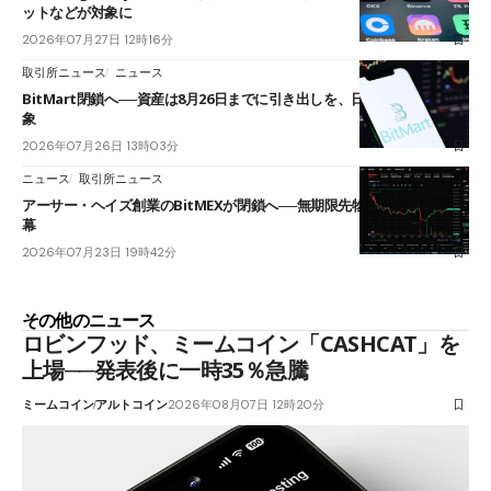
ットなどが対象に
2026年07月27日 12時16分
取引所ニュース
ニュース
BitMart閉鎖へ──資産は8月26日までに引き出しを、日本人利用者も対
象
2026年07月26日 13時03分
ニュース
取引所ニュース
アーサー・ヘイズ創業のBitMEXが閉鎖へ──無期限先物を生んだ11年に
幕
2026年07月23日 19時42分
その他のニュース
ロビンフッド、ミームコイン「CASHCAT」を
上場──発表後に一時35％急騰
ミームコイン
アルトコイン
2026年08月07日 12時20分