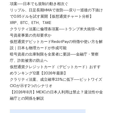
項案──日本でも規制の動き相次ぐ
リップル、日足長期HMAで攻防──戻り一巡後の下抜け
で0.95ドルを試す展開【仮想通貨チャート分析】
XRP、BTC、ETH、TAKE
クラリティ法案に倫理条項案──トランプ米大統領へ暗
号資産事業の売却要求か
仮想通貨デビットカードRedotPayの特徴や使い方を解
説｜日本も物理カードが作成可能
暗号資産の出庫制限を全業者に要請──金融庁・警察
庁、詐欺被害の防止へ
仮想通貨クレジットカード（デビットカード）おすす
めランキング12選【2026年最新】
クラリティ法案、成立確率23%に低下──ビットワイズ
CIOが示す2つのシナリオ
【2026年8月】MEXCの日本人利用は禁止？違法性や金
融庁との関係を解説