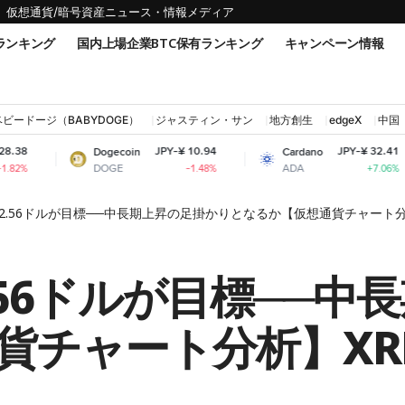
仮想通貨/暗号資産ニュース・情報メディア
ランキング
国内上場企業BTC保有ランキング
キャンペーン情報
ベビードージ（BABYDOGE）
ジャスティン・サン
地方創生
edgeX
中国
JPY-¥ 10.94
JPY-¥ 32.41
Dogecoin
Cardano
DOGE
ADA
-1.48%
+7.06%
.56ドルが目標──中長期上昇の足掛かりとなるか【仮想通貨チャート分析】
56ドルが目標──中
チャート分析】XRP