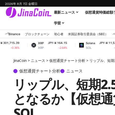
2026年 8月 7日 金曜日
最新ニュース
仮想通貨時価総額
学習
Binance
ブロックチェーン
初心者
米国証券取引委員会（SEC）
9
JPY-¥ 164.15
JPY-¥ 11,528.38
XRP
Solana
XRP
SOL
%
-2.64%
-1.82%
JinaCoin
>
ニュース
>
仮想通貨チャート分析
>
リップル、短期2
仮想通貨チャート分析
ニュース
リップル、短期2.
となるか【仮想通貨
SOL