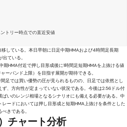
エントリー時点での直近安値
を推移している。本日早朝に日足中期HMAおよび4時間足長期
が出ている。
中期HMA付近で押し目形成後に1時間足短期HMAを上抜ける値
ンジャーバンド上限）を目指す展開が期待できる。
時間足では買い優勢の圧が見られるものの、日足では依然とし
ず、方向性が定まっていない状況である。今後は2.56ドル付
横ばいのレンジ相場となるシナリオにも備える必要がある。中
トレードにおいては押し目形成と短期HMA上抜けを条件とした
るべきである。
C）チャート分析