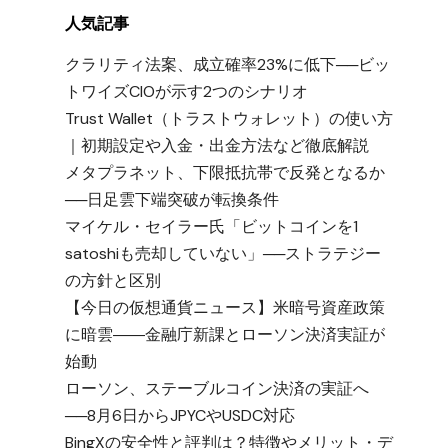
人気記事
クラリティ法案、成立確率23%に低下──ビッ
トワイズCIOが示す2つのシナリオ
Trust Wallet（トラストウォレット）の使い方
｜初期設定や入金・出金方法など徹底解説
メタプラネット、下限抵抗帯で反発となるか
──日足雲下端突破が転換条件
マイケル・セイラー氏「ビットコインを1
satoshiも売却していない」──ストラテジー
の方針と区別
【今日の仮想通貨ニュース】米暗号資産政策
に暗雲――金融庁新課とローソン決済実証が
始動
ローソン、ステーブルコイン決済の実証へ
──8月6日からJPYCやUSDC対応
BingXの安全性と評判は？特徴やメリット・デ