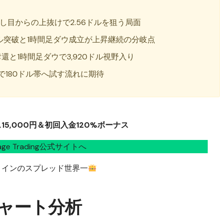
押し目からの上抜けで2.56ドルを狙う局面
0ドル突破と1時間足ダウ成立が上昇継続の分岐点
ル奪還と1時間足ダウで3,920ドル視野入り
で180ドル帯へ試す流れに期待
5,000円＆初回入金120%ボーナス
tage Trading公式サイトへ
コインのスプレッド世界一
チャート分析