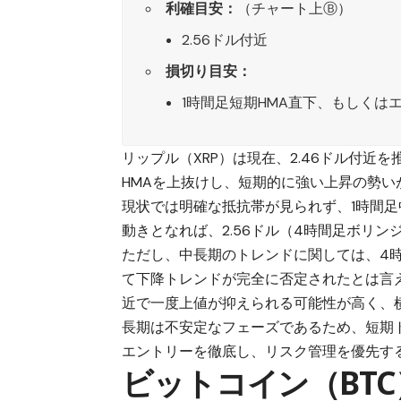
利確目安：
（チャート上Ⓑ）
2.56ドル付近
損切り目安：
1時間足短期HMA直下、もしくは
リップル（XRP）
は現在、2.46ドル付近
HMAを上抜けし、短期的に強い上昇の勢い
現状では明確な抵抗帯が見られず、1時間足
動きとなれば、2.56ドル（4時間足ボリ
ただし、中長期のトレンドに関しては、4
て下降トレンドが完全に否定されたとは言え
近で一度上値が抑えられる可能性が高く、
長期は不安定なフェーズであるため、短期
エントリーを徹底し、リスク管理を優先す
ビットコイン（BT