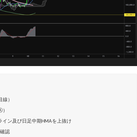
目線）
Ⓐ）
スライン及び日足中期HMAを上抜け
を確認