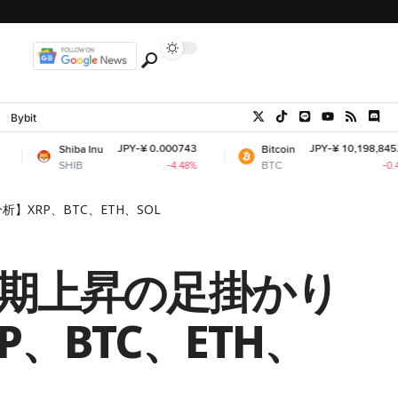
Bybit
JPY-¥ 0.000743
JPY-¥ 10,198,845.51
Shiba Inu
Bitcoin
SHIB
BTC
-4.48%
-0.44%
XRP、BTC、ETH、SOL
長期上昇の足掛かり
、BTC、ETH、