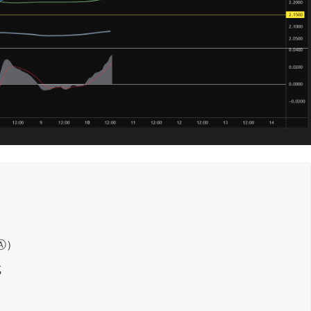
）
Ⓐ）
成