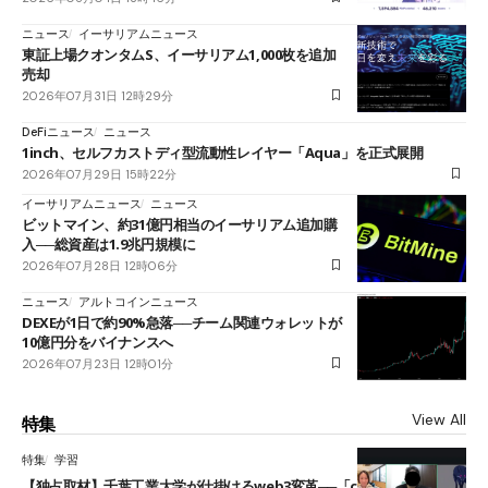
ニュース
イーサリアムニュース
東証上場クオンタムS、イーサリアム1,000枚を追加
売却
2026年07月31日 12時29分
DeFiニュース
ニュース
1inch、セルフカストディ型流動性レイヤー「Aqua」を正式展開
2026年07月29日 15時22分
イーサリアムニュース
ニュース
ビットマイン、約31億円相当のイーサリアム追加購
入──総資産は1.9兆円規模に
2026年07月28日 12時06分
ニュース
アルトコインニュース
DEXEが1日で約90%急落──チーム関連ウォレットが
10億円分をバイナンスへ
2026年07月23日 12時01分
View All
特集
特集
学習
【独占取材】千葉工業大学が仕掛けるweb3変革──「cJPY」とAIの融合