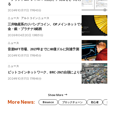
る
2024年10月17日 17時43分
ニュース
アルトコインニュース
三井物産系のジパングコイン、OPメインネットで本日取引開始──
金・銀・プラチナ3銘柄
2026年04月20日 13時51分
ニュース
音楽NFT市場、2027年までに60億ドルに到達予測
2024年10月17日 17時45分
ニュース
ビットコインネットワーク、BRC-20の台頭により歴史的混雑
2024年10月17日 17時46分
Show More
More News:
Binance
ブロックチェーン
初心者
米国証