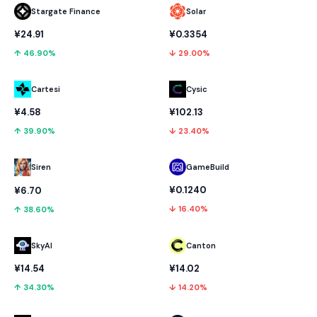
Stargate Finance
Solar
¥24.91
¥0.3354
↑ 46.90%
↓ 29.00%
Cartesi
Cysic
¥4.58
¥102.13
↑ 39.90%
↓ 23.40%
GameBuild
Siren
¥0.1240
¥6.70
↓ 16.40%
↑ 38.60%
SkyAI
Canton
¥14.54
¥14.02
↑ 34.30%
↓ 14.20%