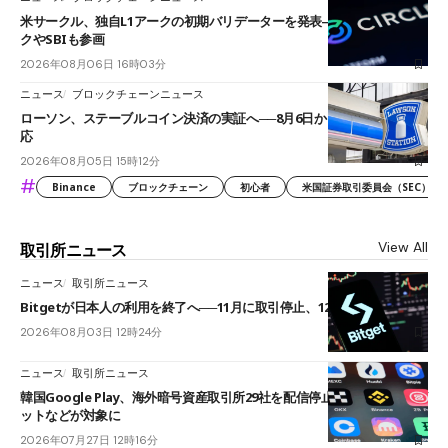
米サークル、独自L1アークの初期バリデーターを発表――ブラックロッ
クやSBIも参画
2026年08月06日 16時03分
ニュース
ブロックチェーンニュース
ローソン、ステーブルコイン決済の実証へ──8月6日からJPYCやUSDC対
応
2026年08月05日 15時12分
#
Binance
ブロックチェーン
初心者
米国証券取引委員会（SEC）
View All
取引所ニュース
ニュース
取引所ニュース
Bitgetが日本人の利用を終了へ──11月に取引停止、12月末に強制決済
2026年08月03日 12時24分
ニュース
取引所ニュース
韓国Google Play、海外暗号資産取引所29社を配信停止──OKXやバイビ
ットなどが対象に
2026年07月27日 12時16分