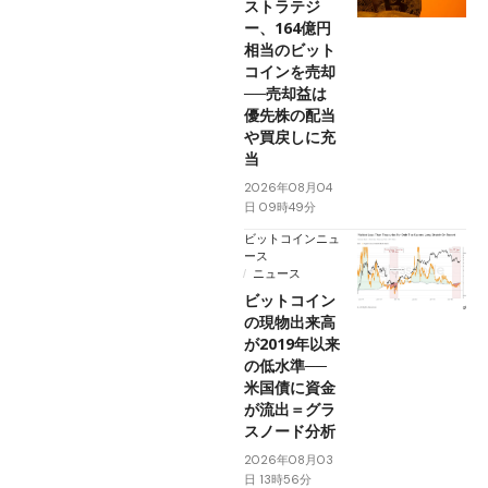
ストラテジ
ー、164億円
相当のビット
コインを売却
──売却益は
優先株の配当
や買戻しに充
当
2026年08月04
日 09時49分
ビットコインニュ
ース
ニュース
ビットコイン
の現物出来高
が2019年以来
の低水準──
米国債に資金
が流出＝グラ
スノード分析
2026年08月03
日 13時56分