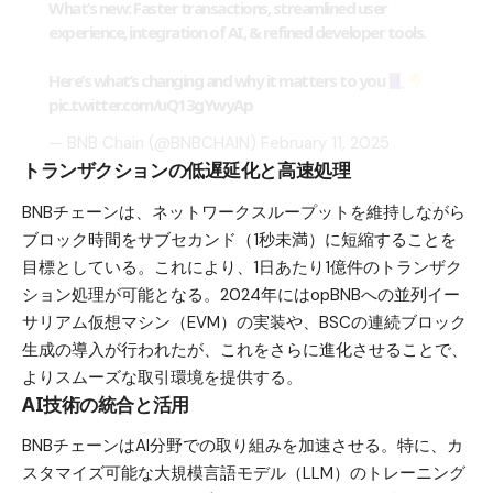
What’s new: Faster transactions, streamlined user
experience, integration of AI, & refined developer tools.
Here’s what’s changing and why it matters to you
pic.twitter.com/uQ13gYwyAp
— BNB Chain (@BNBCHAIN)
February 11, 2025
トランザクションの低遅延化と高速処理
BNBチェーンは、ネットワークスループットを維持しながら
ブロック時間をサブセカンド（1秒未満）に短縮することを
目標としている。これにより、1日あたり1億件のトランザク
ション処理が可能となる。2024年にはopBNBへの並列イー
サリアム仮想マシン（EVM）の実装や、BSCの連続ブロック
生成の導入が行われたが、これをさらに進化させることで、
よりスムーズな取引環境を提供する。
AI技術の統合と活用
BNBチェーンはAI分野での取り組みを加速させる。特に、カ
スタマイズ可能な大規模言語モデル（LLM）のトレーニング