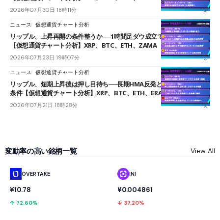
2026年07月30日 18時11分
ニュース
仮想通貨チャート分析
リップル、上昇再開の条件整うか──1時間足ダウ成立で1.185ドルを狙う
【仮想通貨チャート分析】XRP、BTC、ETH、ZAMA
2026年07月23日 19時07分
ニュース
仮想通貨チャート分析
リップル、短期上昇後は押し目待ち──長期HMA反発と雲上抜けが買い
条件【仮想通貨チャート分析】XRP、BTC、ETH、ERA
2026年07月21日 18時28分
変動率の高い銘柄一覧
View All
OVERTAKE
INI
¥10.78
¥0.004861
↑ 72.60%
↓ 37.20%