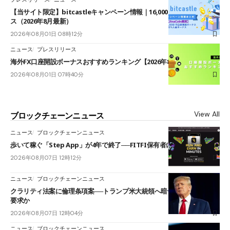
【当サイト限定】bitcastleキャンペーン情報｜16,000円口座開設ボーナ
ス（2026年8月最新）
2026年08月01日 08時12分
ニュース
プレスリリース
海外FX口座開設ボーナスおすすめランキング【2026年8月最新】
2026年08月01日 07時40分
View All
ブロックチェーンニュース
ニュース
ブロックチェーンニュース
歩いて稼ぐ「Step App」が4年で終了──FITFI保有者に対応呼びかけ
2026年08月07日 12時12分
ニュース
ブロックチェーンニュース
クラリティ法案に倫理条項案──トランプ米大統領へ暗号資産事業の売却
要求か
2026年08月07日 12時04分
ニュース
ブロックチェーンニュース