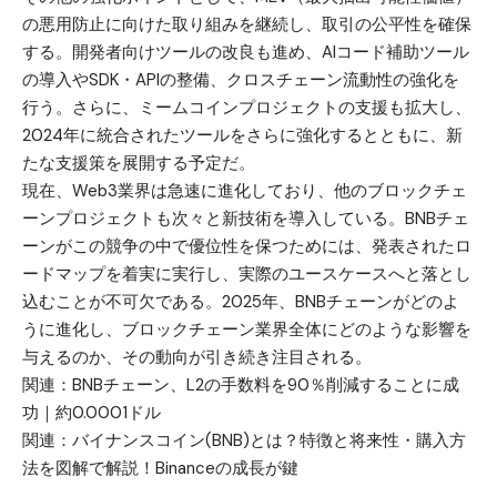
の悪用防止に向けた取り組みを継続し、取引の公平性を確保
する。開発者向けツールの改良も進め、AIコード補助ツール
の導入やSDK・APIの整備、クロスチェーン流動性の強化を
行う。さらに、ミームコインプロジェクトの支援も拡大し、
2024年に統合されたツールをさらに強化するとともに、新
たな支援策を展開する予定だ。
現在、Web3業界は急速に進化しており、他のブロックチェ
ーンプロジェクトも次々と新技術を導入している。BNBチェ
ーンがこの競争の中で優位性を保つためには、発表されたロ
ードマップを着実に実行し、実際のユースケースへと落とし
込むことが不可欠である。2025年、BNBチェーンがどのよ
うに進化し、ブロックチェーン業界全体にどのような影響を
与えるのか、その動向が引き続き注目される。
関連：
BNBチェーン、L2の手数料を90％削減することに成
功｜約0.0001ドル
関連：
バイナンスコイン(BNB)とは？特徴と将来性・購入方
法を図解で解説！Binanceの成長が鍵