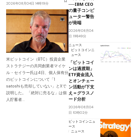
2026年08月04日 14時19分
──IBM CEO
の量子コンピ
ューター警告
が発端
2026年08月04
日 11時49分
ニュース
ビットコインニ
ュース
米ビットコイン（BTC）投資企業
「ビットコイ
ストラテジーの共同創業者マイケ
ンは過渡期」
ル・セイラー氏は4日、個人保有分
ETF資金流入
のビットコインについて「1
とオンチェー
satoshiも売却していない」とXで
ン活動が下支
え＝グラスノ
説明した。 「絶対に売るな」は個
ード分析
人貯蓄者…
2026年08月04
日 10時02分
ビットコインニュ
ース
ニュース