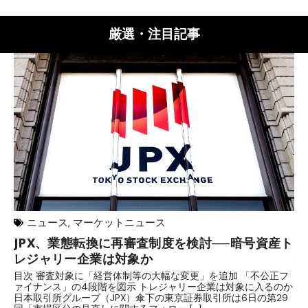
厳選・注目記事
ニュース
,
マーケットニュース
JPX、業態転換に再審査制度を検討──暗号資産ト
ロ
レジャリー企業は対象か
場
目次 審査対象に「経営体制等の大幅な変更」を追加 「不公正フ
目
ァイナンス」の4段階を図示 トレジャリー企業は対象に入るのか
時
日本取引所グループ（JPX）傘下の東京証券取引所は6日の第29
す