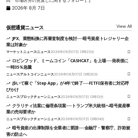
回「市場区分の見直しに関するフォロー […]
ャ
2026年 8月 7日
View All
仮想通貨ニュース
JPX、業態転換に再審査制度を検討──暗号資産トレジャリー企
業は対象か
マーケットニュース
ニュース
2026年08月07日 13時23分
ロビンフッド、ミームコイン「CASHCAT」を上場──発表後に
一時35％急騰
ニュース
アルトコインニュース
2026年08月07日 12時20分
歩いて稼ぐ「Step App」が4年で終了──FITFI保有者に対応呼
びかけ
ニュース
ブロックチェーンニュース
2026年08月07日 12時12分
クラリティ法案に倫理条項案──トランプ米大統領へ暗号資産事
業の売却要求か
ニュース
ブロックチェーンニュース
2026年08月07日 12時04分
暗号資産の出庫制限を全業者に要請──金融庁・警察庁、詐欺被
害の防止へ