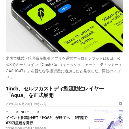
米国で株式・暗号資産取引アプリを運営するロビンフッドは6日、公
式Xでミームコイン「Cash Cat（キャッシュキャット、ティッカー：
CASHCAT）」を新たな取扱資産に追加したと発表した。同社のアプ
リ…
1inch、セルフカストディ型流動性レイヤー
「Aqua」を正式展開
2026年07月29日 15時22分
ニュース
NFTニュース
イベント参加証NFT「POAP」が終了へ──5年超で
670万点超を発行
2026年08月04日 13時46分