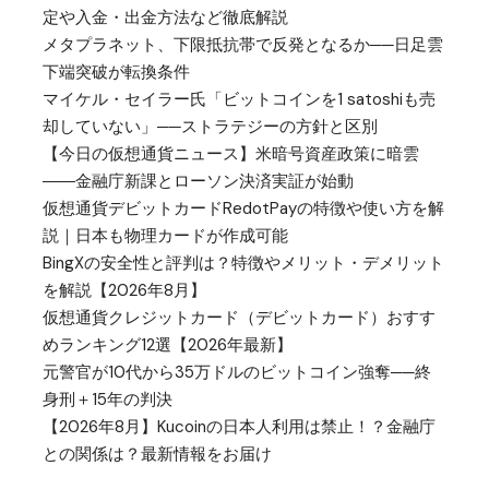
定や入金・出金方法など徹底解説
メタプラネット、下限抵抗帯で反発となるか──日足雲
下端突破が転換条件
マイケル・セイラー氏「ビットコインを1 satoshiも売
却していない」──ストラテジーの方針と区別
【今日の仮想通貨ニュース】米暗号資産政策に暗雲
――金融庁新課とローソン決済実証が始動
仮想通貨デビットカードRedotPayの特徴や使い方を解
説｜日本も物理カードが作成可能
BingXの安全性と評判は？特徴やメリット・デメリット
を解説【2026年8月】
仮想通貨クレジットカード（デビットカード）おすす
めランキング12選【2026年最新】
元警官が10代から35万ドルのビットコイン強奪──終
身刑＋15年の判決
【2026年8月】Kucoinの日本人利用は禁止！？金融庁
との関係は？最新情報をお届け