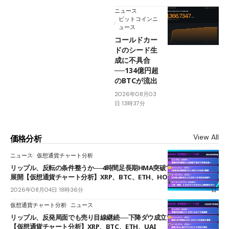
ニュース
ビットコインニ
ュース
コールドカー
ドのシード生
成に不具合
──134億円超
のBTCが流出
2026年08月03
日 13時37分
View All
価格分析
ニュース
仮想通貨チャート分析
リップル、反転の条件整うか──4時間足長期HMA突破で雲下端を目指す
展開【仮想通貨チャート分析】XRP、BTC、ETH、HOME
2026年08月04日 18時36分
仮想通貨チャート分析
ニュース
リップル、反発局面でも売り目線継続──下降ダウ成立で下値追う展開
【仮想通貨チャート分析】XRP、BTC、ETH、UAI