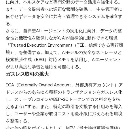
に向け、ヘルスケアなど専門分野のデータ活用を強化する。
また、データ提供者への適正な報酬を確保し、中央管理者に
依存せずデータを安全に共有・管理できるシステムを確立す
る。
さらに、自律型AIエージェントの実用化に向け、データの整
合性と機密性を確保しながらAIが自律的に動作できる環境
「Trusted Execution Environment（TEE、信頼できる実行環
境）」を整備する。加えて、AIモデルの安全なストレージと
検索拡張生成（RAG）対応メモリを活用し、AIエージェント
がより高度な学習と適応を可能にする。
ガスレス取引の拡大
EOA（Externally Owned Account、外部所有アカウント）ア
ドレスからのあらゆる種類のトランザクションをガスレス化
し、ステーブルコインやBEP-20トークンでガス料金を支払
えるようにする。また、特定の取引を支援する仕組みを導入
し、ユーザーや企業が取引コストを最小限に抑えられる環境
を整備する。
その他の強化ポイントとして、MEV（最大抽出可能性価値）