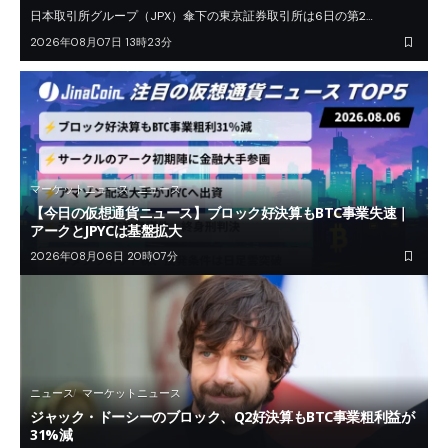
日本取引所グループ（JPX）傘下の東京証券取引所は6日の第2…
2026年08月07日 13時23分
マーケットニュース
ニュース
【今日の仮想通貨ニュース】ブロック好決算もBTC事業失速｜
アークとJPYCは基盤拡大
2026年08月06日 20時07分
ニュース
マーケットニュース
ジャック・ドーシーのブロック、Q2好決算もBTC事業粗利益が
31%減