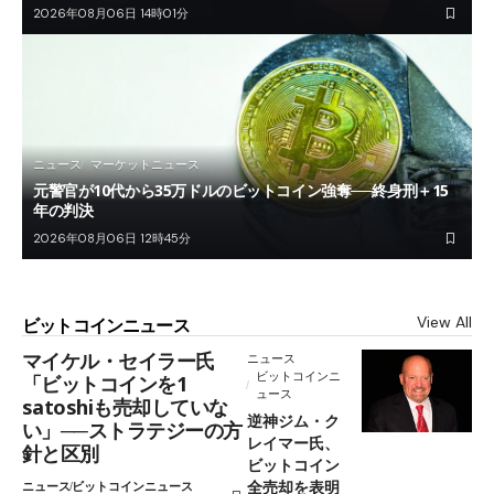
2026年08月06日 14時01分
ニュース
マーケットニュース
元警官が10代から35万ドルのビットコイン強奪──終身刑＋15
年の判決
2026年08月06日 12時45分
View All
ビットコインニュース
マイケル・セイラー氏
ニュース
ビットコインニ
「ビットコインを1
ュース
satoshiも売却していな
逆神ジム・ク
い」──ストラテジーの方
レイマー氏、
針と区別
ビットコイン
全売却を表明
ニュース
ビットコインニュース