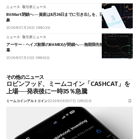
ニュース
取引所ニュース
BitMart閉鎖へ──資産は8月26日までに引き出しを、日本人利用者も対
象
2026年07月26日 13時03分
ニュース
取引所ニュース
アーサー・ヘイズ創業のBitMEXが閉鎖へ──無期限先物を生んだ11年に
幕
2026年07月23日 19時42分
その他のニュース
ロビンフッド、ミームコイン「CASHCAT」を
上場──発表後に一時35％急騰
ミームコイン
アルトコイン
2026年08月07日 12時20分