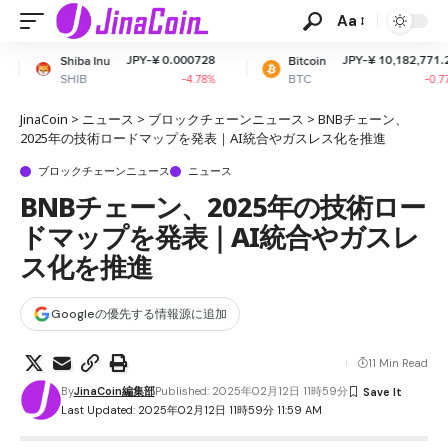
Aa
JPY-¥ 0.000728
JPY-¥ 10,182,771.26
Inu
Bitcoin
Et
BTC
E
-4.78%
-0.77%
JinaCoin
>
ニュース
>
ブロックチェーンニュース
>
BNBチェーン、
2025年の技術ロードマップを発表｜AI統合やガスレス化を推進
ブロックチェーンニュース
ニュース
BNBチェーン、2025年の技術ロー
ドマップを発表｜AI統合やガスレ
ス化を推進
Googleの優先する情報源に追加
11 Min Read
By
JinaCoin編集部
Published: 2025年02月12日 11時59分
Last Updated: 2025年02月12日 11時59分 11:59 AM