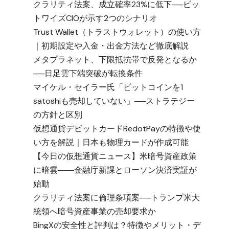
クラリティ法案、成立確率23%に低下──ビッ
トワイズCIOが示す2つのシナリオ
Trust Wallet（トラストウォレット）の使い方
｜初期設定や入金・出金方法など徹底解説
メタプラネット、下限抵抗帯で反発となるか
──日足雲下端突破が転換条件
マイケル・セイラー氏「ビットコインを1
satoshiも売却していない」──ストラテジー
の方針と区別
仮想通貨デビットカードRedotPayの特徴や使
市
い方を解説｜日本も物理カードが作成可能
【今日の仮想通貨ニュース】米暗号資産政策
に暗雲――金融庁新課とローソン決済実証が
始動
クラリティ法案に倫理条項案──トランプ米大
統領へ暗号資産事業の売却要求か
BingXの安全性と評判は？特徴やメリット・デ