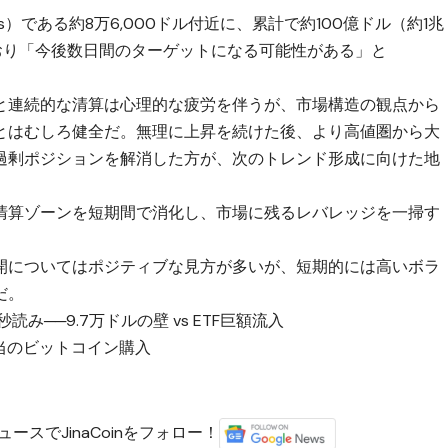
ws）である約8万6,000ドル付近に、累計で約100億ドル（約1兆
ており「今後数日間のターゲットになる可能性がある」と
と連続的な清算は心理的な疲労を伴うが、市場構造の観点から
とはむしろ健全だ。無理に上昇を続けた後、より高値圏から大
過剰ポジションを解消した方が、次のトレンド形成に向けた地
清算ゾーンを短期間で消化し、市場に残るレバレッジを一掃す
開についてはポジティブな見方が多いが、短期的には高いボラ
だ。
──9.7万ドルの壁 vs ETF巨額流入
当のビットコイン購入
ースでJinaCoinをフォロー！