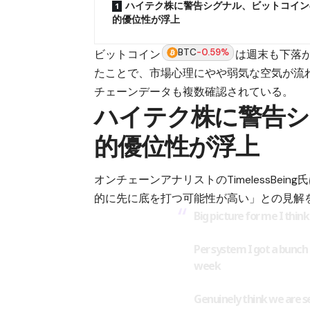
ハイテク株に警告シグナル、ビットコイン
的優位性が浮上
BTC
-0.59%
ビットコイン
は週末も下落
たことで、市場心理にやや弱気な空気が流
チェーンデータも複数確認されている。
ハイテク株に警告シ
的優位性が浮上
オンチェーンアナリストのTimelessBe
的に先に底を打つ可能性が高い」との見解
Big picture for me I thin
Per system I got a bunch 
week
Genuinely think we are s