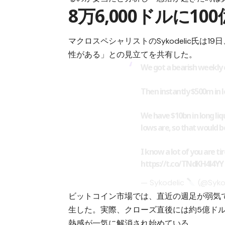
8万6,000ドルに1
マクロスペシャリストのSykodelic氏は
性がある」との見立てを共有した。
We got a bearish weekly 
Then instantly $500m in l
We have $10bn in long li
lows are, so that would b
I know a lot of you are t
https://t.co/TNdKH4l4YY
— Sykodelic
(@Syko
ビットコイン市場では、直近の週足が弱気
生した。実際、クローズ直後には約5億ドル
熱感が一気に解消され始めている。