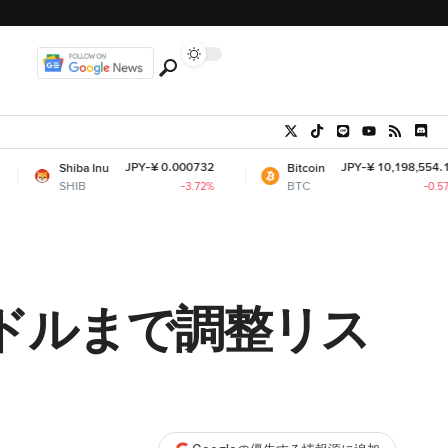
JPY-¥ 0.000732
JPY-¥ 10,198,554.15
iba Inu
Bitcoin
IB
BTC
-3.72%
-0.57%
0ドルまで調整リス