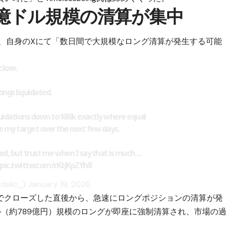
00億ドル規模の清算が集中
19日、自身のXにて「数日間で大規模なロング清算が発生する可能
close.
ongs liquidated.
quidations down to $86k exactly where equal
e my target over the next few days.
ired, but trust me when I say that is much…
pic.twitter.com/rKtjKpZYh8
delic_)
January 19, 2026
でクローズした直後から、急速にロングポジションの清算が発
（約789億円）規模のロングが即座に強制清算され、市場の過