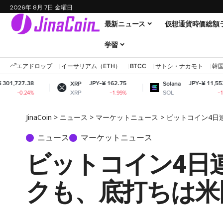
2026年 8月 7日 金曜日
最新ニュース
仮想通貨時価総額
学習
エアドロップ
イーサリアム（ETH）
BTCC
サトシ・ナカモト
韓
JPY-¥ 162.75
JPY-¥ 11,552.59
XRP
Solana
XRP
SOL
-1.99%
-1.02%
JinaCoin
>
ニュース
>
マーケットニュース
>
ビットコイン4日
ニュース
マーケットニュース
ビットコイン4日連
クも、底打ちは米