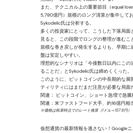
また、テクニカル上の重要節目（equal lo
5,780億円）規模のロング清算が集中し
Sykodelic氏は分析する。
多くの投資家にとって、こうした下落局面
見ると、この段階でロングの整理が進むこ
規模な巻き戻しが発生するよりも、早期に
盤は安定しやすい。
理想的なシナリオは「今後数日以内にこの
ることだ」とSykodelic氏は締めくくった。
このように、ビットコインの中長期的な展
ティリティにはまだまだ注意が必要な局面
関連：
ビットコイン、ショート急増で急騰秒読み
関連：
米ファストフード大手、約16億円相
※価格は執筆時点でのレート換算（1ドル＝157.8円）
仮想通貨の最新情報を逃さない！Googleニュ