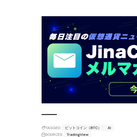
TAGGED:
ビットコイン（BTC）
AI
SOURCES:
TradingView