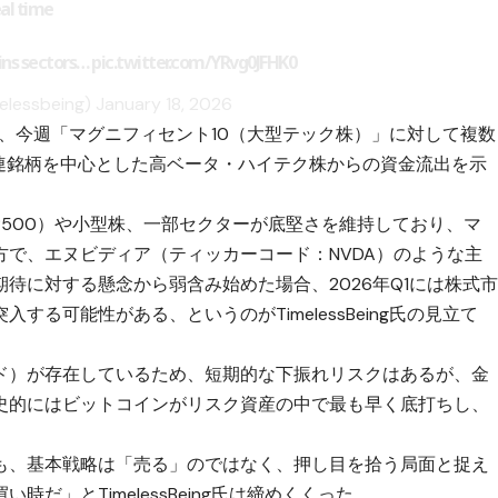
eal time
ains sectors…
pic.twitter.com/YRvg0JFHK0
elessbeing)
January 18, 2026
ム上では、今週「マグニフィセント10（大型テック株）」に対して複数
関連銘柄を中心とした高ベータ・ハイテク株からの資金流出を示
&P500）や小型株、一部セクターが底堅さを維持しており、マ
で、エヌビディア（ティッカーコード：NVDA）のような主
待に対する懸念から弱含み始めた場合、2026年Q1には株式
る可能性がある、というのがTimelessBeing氏の見立て
ド）が存在しているため、短期的な下振れリスクはあるが、金
史的にはビットコインがリスク資産の中で最も早く底打ちし、
も、基本戦略は「売る」のではなく、押し目を拾う局面と捉え
だ」とTimelessBeing氏は締めくくった。