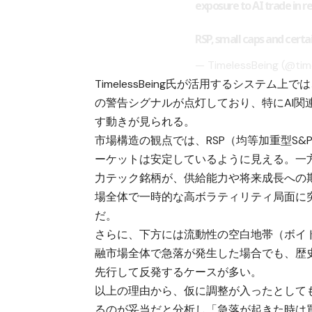
exposure to AI trade in r
RSP, small caps and cert
— TimelessBeing (@tim
TimelessBeing氏が活用するシステ
の警告シグナルが点灯しており、特にAI
す動きが見られる。
市場構造の観点では、RSP（均等加重型S
ーケットは安定しているように見える。一方
力テック銘柄が、供給能力や将来成長への期
場全体で一時的な高ボラティリティ局面に突入す
だ。
さらに、下方には流動性の空白地帯（ボイ
融市場全体で急落が発生した場合でも、歴
先行して反発するケースが多い。
以上の理由から、仮に調整が入ったとして
るのが妥当だと分析し「急落が起きた時は買い時