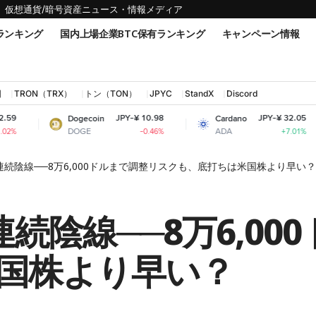
仮想通貨/暗号資産ニュース・情報メディア
ランキング
国内上場企業BTC保有ランキング
キャンペーン情報
国
TRON（TRX）
トン（TON）
JPYC
StandX
Discord
JPY-¥ 10.98
JPY-¥ 32.05
Dogecoin
Cardano
Sh
DOGE
ADA
SH
-0.46%
+7.01%
連続陰線──8万6,000ドルまで調整リスクも、底打ちは米国株より早い？
続陰線──8万6,00
国株より早い？