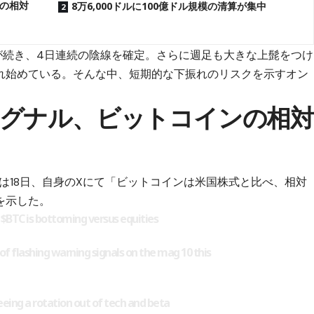
の相対
8万6,000ドルに100億ドル規模の清算が集中
が続き、4日連続の陰線を確定。さらに週足も大きな上髭をつけ
れ始めている。そんな中、短期的な下振れのリスクを示すオン
グナル、ビットコインの相対
ing氏は18日、自身のXにて「ビットコインは米国株式と比べ、相対
を示した。
k
$BTC
is bottoming versus equities
of flashing warning signals on the mag 10 this
eeing a rotation out of tech and beta