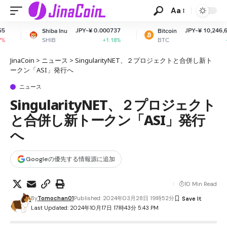
Aa
JPY-¥ 0.000737
JPY-¥ 10,246,629.24
nu
Bitcoin
Et
BTC
ET
+1.18%
+0.97%
JinaCoin
>
ニュース
>
SingularityNET、２プロジェクトと合併し新ト
ークン「ASI」発行へ
ニュース
SingularityNET、２プロジェクト
と合併し新トークン「ASI」発行
へ
Googleの優先する情報源に追加
10 Min Read
By
Tomochan01
Published: 2024年03月28日 19時52分
Last Updated: 2024年10月17日 17時43分 5:43 PM