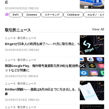
応
2026年08月05日 15時12分
#
DeFi
Zoomex
ステーキング
Coinbase
カルダノ・エイダ（Ca
View All
取引所ニュース
ニュース
取引所ニュース
Bitgetが日本人の利用を終了へ──11月に取引停止、12月末に強制決済
2026年08月03日 12時24分
ニュース
取引所ニュース
韓国Google Play、海外暗号資産取引所29社を配信停止──OKXやバイビ
ットなどが対象に
2026年07月27日 12時16分
ニュース
取引所ニュース
BitMart閉鎖へ──資産は8月26日までに引き出しを、日本人利用者も対
象
2026年07月26日 13時03分
ニュース
取引所ニュース