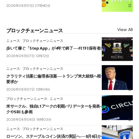
2026年08月01日 07時40分
View All
ブロックチェーンニュース
ニュース
ブロックチェーンニュース
歩いて稼ぐ「Step App」が4年で終了──FITFI保有者に対応呼びかけ
2026年08月07日 12時12分
ニュース
ブロックチェーンニュース
クラリティ法案に倫理条項案──トランプ米大統領へ暗号資産事業の売却
要求か
2026年08月07日 12時04分
ブロックチェーンニュース
ニュース
米サークル、独自L1アークの初期バリデーターを発表――ブラックロッ
クやSBIも参画
2026年08月06日 16時03分
ニュース
ブロックチェーンニュース
ローソン、ステーブルコイン決済の実証へ──8月6日からJPYCやUSDC対