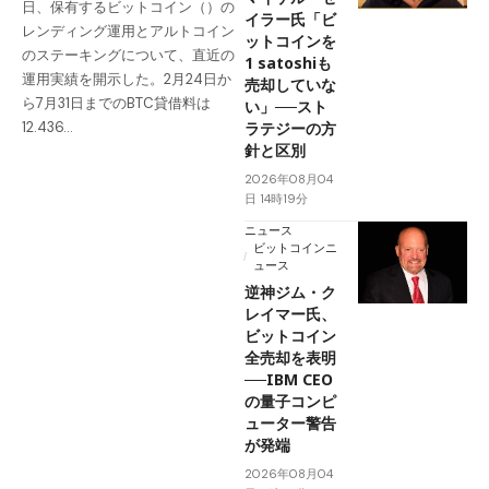
日、保有するビットコイン（）の
イラー氏「ビ
レンディング運用とアルトコイン
ットコインを
のステーキングについて、直近の
1 satoshiも
運用実績を開示した。2月24日か
売却していな
ら7月31日までのBTC貸借料は
い」──スト
ラテジーの方
12.436…
針と区別
2026年08月04
日 14時19分
ニュース
ビットコインニ
ュース
逆神ジム・ク
レイマー氏、
ビットコイン
全売却を表明
──IBM CEO
の量子コンピ
ューター警告
が発端
2026年08月04