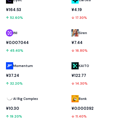
¥164.53
¥4.19
↑ 52.60%
↓ 17.30%
INI
Siren
¥0.007044
¥7.44
↑ 45.40%
↓ 16.80%
Momentum
KAITO
¥37.24
¥122.77
↑ 32.20%
↓ 14.30%
AI Rig Complex
Bonk
¥10.30
¥0.000392
↑ 19.20%
↓ 11.40%