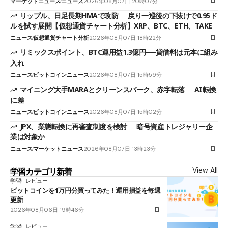
マーケットニュース
ニュース
2026年08月07日 20時07分
リップル、日足長期HMAで攻防──戻り一巡後の下抜けで0.95ド
ルを試す展開【仮想通貨チャート分析】XRP、BTC、ETH、TAKE
ニュース
仮想通貨チャート分析
2026年08月07日 18時22分
リミックスポイント、BTC運用益1.3億円──貸借料は元本に組み
入れ
ニュース
ビットコインニュース
2026年08月07日 15時59分
マイニング大手MARAとクリーンスパーク、赤字転落──AI転換
に差
ニュース
ビットコインニュース
2026年08月07日 15時02分
JPX、業態転換に再審査制度を検討──暗号資産トレジャリー企
業は対象か
ニュース
マーケットニュース
2026年08月07日 13時23分
View All
学習カテゴリ新着
学習
レビュー
ビットコインを1万円分買ってみた！運用損益を毎週
更新
2026年08月06日 19時46分
学習
レビュー