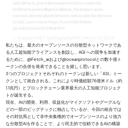
with
@Fetch_ai
and
@oceanprotocol
to create the
Artificial Superintelligence Alliance, the largest open-
sourced, decentralized network, and accelerate the race
to AGI. Learn more:
https://t.co/zT8Q1HbkEv
pic.twitter.com/2U3VbeFfW5
— SingularityNET (@SingularityNET)
March 27, 2024
私たちは、最大のオープンソースの分散型ネットワークであ
る人工超知能アライアンスを創設し、AGI への競争を加速す
るために、@Fetch_aiおよび@oceanprotocolとの数十億ト
ークンの合併を発表できることを嬉しく思います。
3つのプロジェクトそれぞれのトークンは新しい「ASI」トー
クンとして統合される。これにより時価総額76億米ドル（約
1.1兆円）とブロックチェーン業界最大の人工知能プロジェク
トが誕生する。
現在、AIの開発、利用、収益化がマイクソフトやグーグルな
どの一部のビッグテックに独占しているが、今回の統合では
その対抗馬として非中央集権的でオープンソースのより強力
な分散型AIを作ることで、より民主的で信頼できるAIの構築