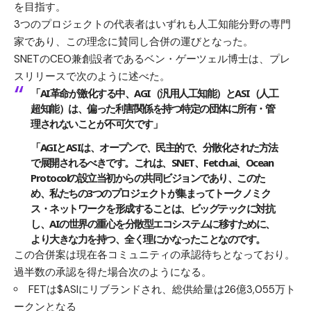
を目指す。
3つのプロジェクトの代表者はいずれも人工知能分野の専門
家であり、この理念に賛同し合併の運びとなった。
SNETのCEO兼創設者であるベン・ゲーツェル博士は、プレ
スリリースで次のように述べた。
「AI革命が激化する中、AGI（汎用人工知能）とASI（人工
超知能）は、偏った利害関係を持つ特定の団体に所有・管
理されないことが不可欠です」
「AGIとASIは、オープンで、民主的で、分散化された方法
で展開されるべきです。これは、SNET、Fetch.ai、Ocean
Protocolの設立当初からの共同ビジョンであり、このた
め、私たちの3つのプロジェクトが集まってトークノミク
ス・ネットワークを形成することは、ビッグテックに対抗
し、AIの世界の重心を分散型エコシステムに移すために、
より大きな力を持つ、全く理にかなったことなのです。
この合併案は現在各コミュニティの承認待ちとなっており。
過半数の承認を得た場合次のようになる。
FETは$ASIにリブランドされ、総供給量は26億3,055万ト
ークンとなる