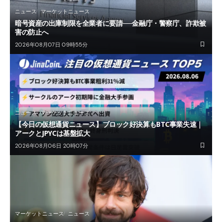
ニュース
マーケットニュース
暗号資産の出庫制限を全業者に要請──金融庁・警察庁、詐欺被
害の防止へ
2026年08月07日 09時55分
ニュース
マーケットニュース
【今日の仮想通貨ニュース】ブロック好決算もBTC事業失速｜
アークとJPYCは基盤拡大
2026年08月06日 20時07分
マーケットニュース
ニュース