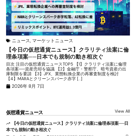
ニュース
,
マーケットニュース
【今日の仮想通貨ニュース】クラリティ法案に倫
リ
理条項案──日本でも規制の動き相次ぐ
下
分
目次 注目の仮想通貨ニュースTOP5 【1】クラリティ法案に倫理
条項案──資産売却を協議 【2】金融庁・警察庁、暗号資産の出
目
庫制限を要請 【3】JPX、業態転換企業の再審査制度を検討
ト
【4】MARAとクリーンスパーク赤字 […]
（
（X
2026年 8月 7日
View All
仮想通貨ニュース
【今日の仮想通貨ニュース】クラリティ法案に倫理条項案──日
本でも規制の動き相次ぐ