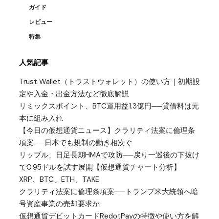
ガイド
レビュー
特集
人気記事
Trust Wallet（トラストウォレット）の使い方｜初期設
定や入金・出金方法など徹底解説
リミックスポイント、BTC運用益1.3億円──貸借料は元
本に組み入れ
【今日の仮想通貨ニュース】クラリティ法案に倫理条
項案──日本でも規制の動き相次ぐ
リップル、日足長期HMAで攻防──戻り一巡後の下抜け
で0.95ドルを試す展開【仮想通貨チャート分析】
XRP、BTC、ETH、TAKE
クラリティ法案に倫理条項案──トランプ米大統領へ暗
号資産事業の売却要求か
仮想通貨デビットカードRedotPayの特徴や使い方を解