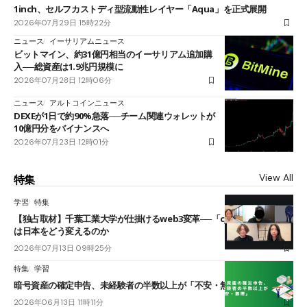
1inch、セルフカストディ型流動性レイヤー「Aqua」を正式展開
2026年07月29日 15時22分
ニュース
イーサリアムニュース
ビットマイン、約31億円相当のイーサリアム追加購
入──総資産は1.9兆円規模に
2026年07月28日 12時06分
ニュース
アルトコインニュース
DEXEが1日で約90%急落──チーム関連ウォレットが
10億円分をバイナンスへ
2026年07月23日 12時01分
View All
特集
学習
特集
【独占取材】千葉工業大学が仕掛けるweb3変革──「cJPY」とAIの融合
は日本をどう変えるのか
2026年07月13日 09時25分
特集
学習
暗号資産の確定申告、未経験者の半数以上が「不安・無理」
2026年06月13日 11時11分