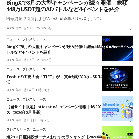
BingXで8月の大型キャンペーンが続々開催！総額
448万USDT超のAIバトルなど4イベントを紹介
暗号資産取引所およびWeb3-AI企業のBingXは、202…
2026年08月07日 09時25分
ニュース
プレスリリース
BingXで8月の大型キャンペーンが続々開催！総額448万USDT超のAIバ
トルなど4イベントを紹介
2026年08月07日 09時25分
ニュース
プレスリリース
Toobitの主要大会「TIFT」が、賞金総額300万USDTのレースとして復
活
2026年08月04日 11時38分
ニュース
プレスリリース
【当サイト限定】bitcastleキャンペーン情報｜16,000円口座開設ボーナ
ス（2026年8月最新）
2026年08月01日 08時12分
プレスリリース
ニュース
海外FX口座開設ボーナスおすすめランキング【2026年8月最新】