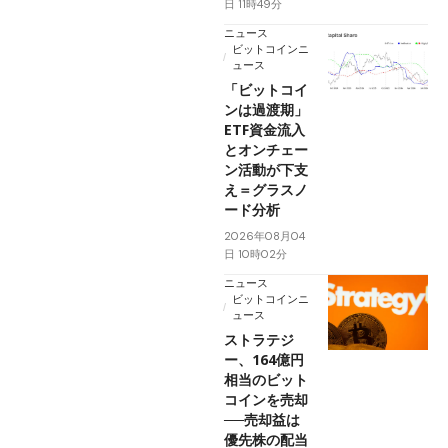
日 11時49分
ニュース
ビットコインニ
ュース
「ビットコイ
ンは過渡期」
ETF資金流入
とオンチェー
ン活動が下支
え＝グラスノ
ード分析
2026年08月04
日 10時02分
ニュース
ビットコインニ
ュース
ストラテジ
ー、164億円
相当のビット
コインを売却
──売却益は
優先株の配当