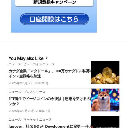
You May also Like
ニュース
ビットコインニュース
カナダ企業「マタドール」、300万カナダドル私募増資──ビットコ
イン × 金戦略を加速
2025年05月12日 12時00分
ニュース
プレスリリース
ETF誕生でドージコインの今後は｜恩恵を受けるのはDOGE関連コイ
ンか？
2025年09月23日 20時08分
ニュース
マーケットニュース
Janover、社名をDeFi Developmentに変更──今月4回目のソラナ