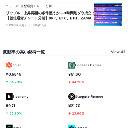
ニュース
仮想通貨チャート分析
リップル、上昇再開の条件整うか──1時間足ダウ成立で1.185ドルを狙う
【仮想通貨チャート分析】XRP、BTC、ETH、ZAMA
2026年07月23日 19時07分
変動率の高い銘柄一覧
View All
Solar
Undeads Games
¥0.5545
¥51.60
↑ 65.70%
↓ 34.20%
Biconomy
Stargate Finance
¥9.71
¥21.70
↑ 55.60%
↓ 23.60%
Cysic
Cartesi