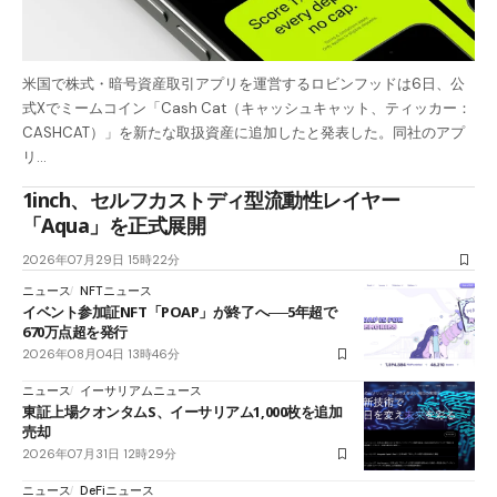
米国で株式・暗号資産取引アプリを運営するロビンフッドは6日、公
式Xでミームコイン「Cash Cat（キャッシュキャット、ティッカー：
CASHCAT）」を新たな取扱資産に追加したと発表した。同社のアプ
リ…
1inch、セルフカストディ型流動性レイヤー
「Aqua」を正式展開
2026年07月29日 15時22分
ニュース
NFTニュース
イベント参加証NFT「POAP」が終了へ──5年超で
670万点超を発行
2026年08月04日 13時46分
ニュース
イーサリアムニュース
東証上場クオンタムS、イーサリアム1,000枚を追加
売却
2026年07月31日 12時29分
ニュース
DeFiニュース