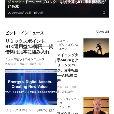
ジャック・ドーシーのブロック、Q2好決算もBTC事業粗利益が
31%減
2026年08月06日 14時01分
View All
ビットコインニュース
リミックスポイント、
ニュース
ビットコインニ
BTC運用益1.3億円──貸
ュース
借料は元本に組み入れ
マイニング大
ニュース
ビットコインニュース
手MARAとク
2026年08月07日 15時59分
リーンスパー
ク、赤字転落
──AI転換に
差
2026年08月07
日 15時02分
ビットコインニュ
ース
ニュース
リミックスポイント（3825）は7
マイケル・セ