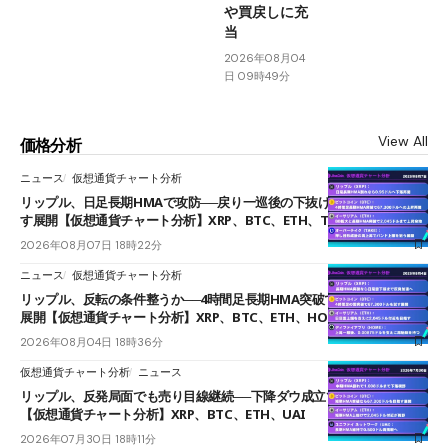
や買戻しに充
当
2026年08月04
日 09時49分
View All
価格分析
ニュース
仮想通貨チャート分析
リップル、日足長期HMAで攻防──戻り一巡後の下抜けで0.95ドルを試
す展開【仮想通貨チャート分析】XRP、BTC、ETH、TAKE
2026年08月07日 18時22分
ニュース
仮想通貨チャート分析
リップル、反転の条件整うか──4時間足長期HMA突破で雲下端を目指す
展開【仮想通貨チャート分析】XRP、BTC、ETH、HOME
2026年08月04日 18時36分
仮想通貨チャート分析
ニュース
リップル、反発局面でも売り目線継続──下降ダウ成立で下値追う展開
【仮想通貨チャート分析】XRP、BTC、ETH、UAI
2026年07月30日 18時11分