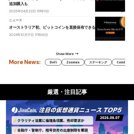
追加購入も
2025年04月23日 15時11分
ニュース
オーストラリア初、ビットコインを直接保有できるETFが上場
2024年10月17日 17時42分
Show More
More News:
DeFi
Zoomex
ステーキング
Coinbase
厳選・注目記事