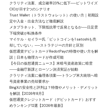
クラリティ法案、成立確率23%に低下──ビットワイズ
CIOが示す2つのシナリオ
Trust Wallet（トラストウォレット）の使い方｜初期設
定や入金・出金方法など徹底解説
メタプラネット、下限抵抗帯で反発となるか──日足雲
下端突破が転換条件
マイケル・セイラー氏「ビットコインを1 satoshiも売
却していない」──ストラテジーの方針と区別
仮想通貨デビットカードRedotPayの特徴や使い方を解
説｜日本も物理カードが作成可能
【今日の仮想通貨ニュース】米暗号資産政策に暗雲
――金融庁新課とローソン決済実証が始動
クラリティ法案に倫理条項案──トランプ米大統領へ暗
号資産事業の売却要求か
BingXの安全性と評判は？特徴やメリット・デメリット
を解説【2026年8月】
仮想通貨クレジットカード（デビットカード）おすす
めランキング12選【2026年最新】