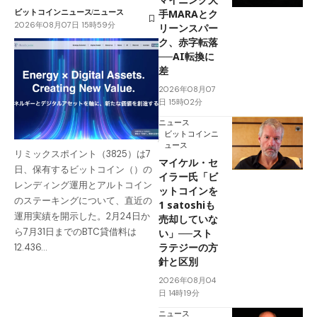
ビットコインニュース
ニュース
手MARAとク
2026年08月07日 15時59分
リーンスパー
ク、赤字転落
──AI転換に
差
2026年08月07
日 15時02分
ニュース
ビットコインニ
ュース
リミックスポイント（3825）は7
マイケル・セ
日、保有するビットコイン（）の
イラー氏「ビ
レンディング運用とアルトコイン
ットコインを
のステーキングについて、直近の
1 satoshiも
運用実績を開示した。2月24日か
売却していな
ら7月31日までのBTC貸借料は
い」──スト
ラテジーの方
12.436…
針と区別
2026年08月04
日 14時19分
ニュース