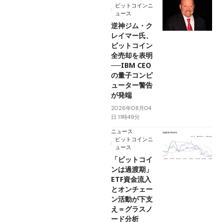
ビットコインニ
ュース
逆神ジム・ク
レイマー氏、
ビットコイン
全売却を表明
──IBM CEO
の量子コンピ
ューター警告
が発端
2026年08月04
日 11時49分
ニュース
ビットコインニ
ュース
「ビットコイ
ンは過渡期」
ETF資金流入
とオンチェー
ン活動が下支
え＝グラスノ
ード分析