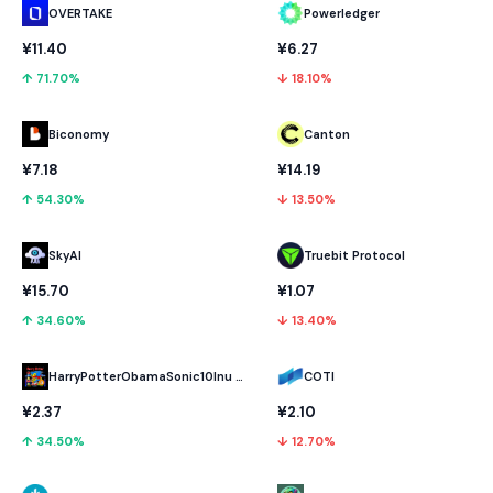
OVERTAKE
Powerledger
¥11.40
¥6.27
↑ 71.70%
↓ 18.10%
Biconomy
Canton
¥7.18
¥14.19
↑ 54.30%
↓ 13.50%
SkyAI
Truebit Protocol
¥15.70
¥1.07
↑ 34.60%
↓ 13.40%
HarryPotterObamaSonic10Inu (ETH)
COTI
¥2.37
¥2.10
↑ 34.50%
↓ 12.70%