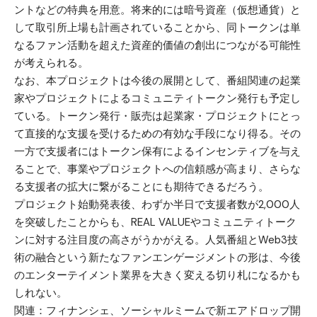
ントなどの特典を用意。将来的には暗号資産（仮想通貨）と
して取引所上場も計画されていることから、同トークンは単
なるファン活動を超えた資産的価値の創出につながる可能性
が考えられる。
なお、本プロジェクトは今後の展開として、番組関連の起業
家やプロジェクトによるコミュニティトークン発行も予定し
ている。トークン発行・販売は起業家・プロジェクトにとっ
て直接的な支援を受けるための有効な手段になり得る。その
一方で支援者にはトークン保有によるインセンティブを与え
ることで、事業やプロジェクトへの信頼感が高まり、さらな
る支援者の拡大に繋がることにも期待できるだろう。
プロジェクト始動発表後、わずか半日で支援者数が2,000人
を突破したことからも、REAL VALUEやコミュニティトーク
ンに対する注目度の高さがうかがえる。人気番組とWeb3技
術の融合という新たなファンエンゲージメントの形は、今後
のエンターテイメント業界を大きく変える切り札になるかも
しれない。
関連：
フィナンシェ、ソーシャルミームで新エアドロップ開