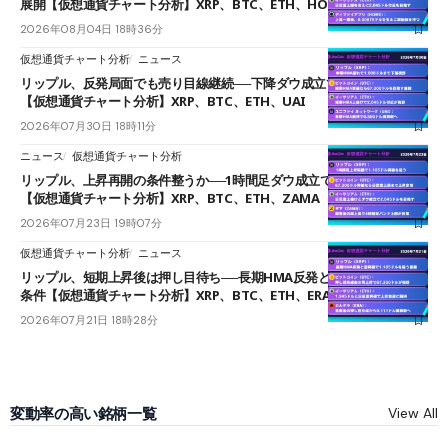
展開【仮想通貨チャート分析】XRP、BTC、ETH、HOME
2026年08月04日 18時36分
仮想通貨チャート分析
ニュース
リップル、反発局面でも売り目線継続──下降ダウ成立で下値追う展開
【仮想通貨チャート分析】XRP、BTC、ETH、UAI
2026年07月30日 18時11分
ニュース
仮想通貨チャート分析
リップル、上昇再開の条件整うか──1時間足ダウ成立で1.185ドルを狙う
【仮想通貨チャート分析】XRP、BTC、ETH、ZAMA
2026年07月23日 19時07分
仮想通貨チャート分析
ニュース
リップル、短期上昇後は押し目待ち──長期HMA反発と雲上抜けが買い
条件【仮想通貨チャート分析】XRP、BTC、ETH、ERA
2026年07月21日 18時28分
変動率の高い銘柄一覧
View All