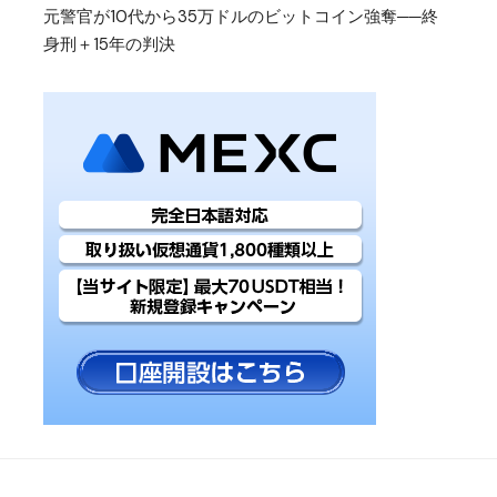
元警官が10代から35万ドルのビットコイン強奪──終
身刑＋15年の判決