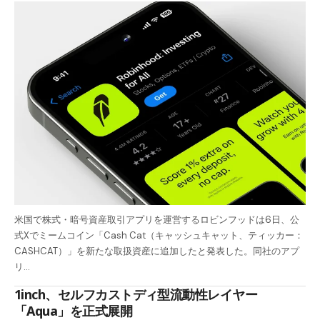
米国で株式・暗号資産取引アプリを運営するロビンフッドは6日、公
式Xでミームコイン「Cash Cat（キャッシュキャット、ティッカー：
CASHCAT）」を新たな取扱資産に追加したと発表した。同社のアプ
リ…
1inch、セルフカストディ型流動性レイヤー
「Aqua」を正式展開