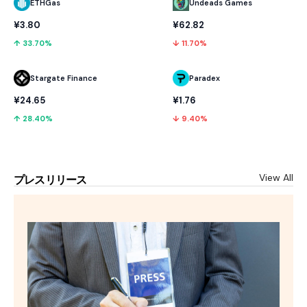
ETHGas
Undeads Games
¥3.80
¥62.82
↑ 33.70%
↓ 11.70%
Stargate Finance
Paradex
¥24.65
¥1.76
↑ 28.40%
↓ 9.40%
View All
プレスリリース