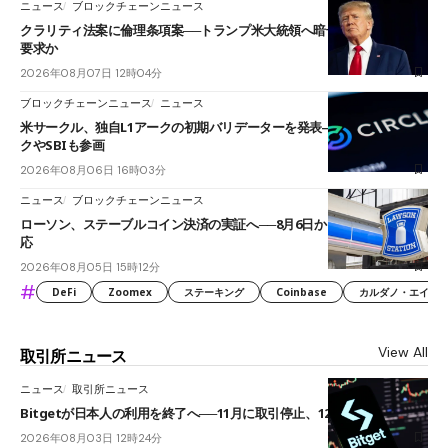
ニュース
ブロックチェーンニュース
クラリティ法案に倫理条項案──トランプ米大統領へ暗号資産事業の売却
要求か
2026年08月07日 12時04分
ブロックチェーンニュース
ニュース
米サークル、独自L1アークの初期バリデーターを発表――ブラックロッ
クやSBIも参画
2026年08月06日 16時03分
ニュース
ブロックチェーンニュース
ローソン、ステーブルコイン決済の実証へ──8月6日からJPYCやUSDC対
応
2026年08月05日 15時12分
#
DeFi
Zoomex
ステーキング
Coinbase
カルダノ・エイダ（Ca
View All
取引所ニュース
ニュース
取引所ニュース
Bitgetが日本人の利用を終了へ──11月に取引停止、12月末に強制決済
2026年08月03日 12時24分