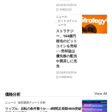
2026年08月04
日 10時02分
ニュース
ビットコインニ
ュース
ストラテジ
ー、164億円
相当のビット
コインを売却
──売却益は
優先株の配当
や買戻しに充
当
2026年08月04
日 09時49分
View All
価格分析
ニュース
仮想通貨チャート分析
リップル、反転の条件整うか──4時間足長期HMA突破で雲下端を目指す