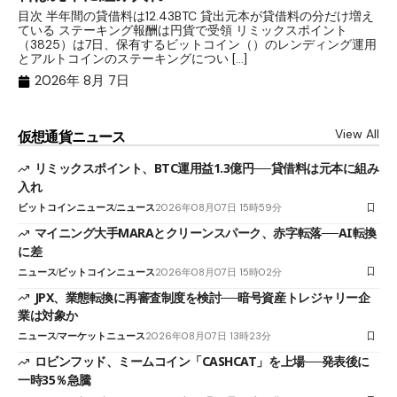
目次 半年間の貸借料は12.43BTC 貸出元本が貸借料の分だけ増え
目
ている ステーキング報酬は円貨で受領 リミックスポイント
が
（3825）は7日、保有するビットコイン（）のレンディング運用
ニ
とアルトコインのステーキングについ […]
パ
2026年 8月 7日
View All
仮想通貨ニュース
リミックスポイント、BTC運用益1.3億円──貸借料は元本に組み
入れ
ビットコインニュース
ニュース
2026年08月07日 15時59分
マイニング大手MARAとクリーンスパーク、赤字転落──AI転換
に差
ニュース
ビットコインニュース
2026年08月07日 15時02分
JPX、業態転換に再審査制度を検討──暗号資産トレジャリー企
業は対象か
ニュース
マーケットニュース
2026年08月07日 13時23分
ロビンフッド、ミームコイン「CASHCAT」を上場──発表後に
一時35％急騰