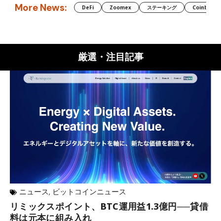
More News:
DeFi
Zoomex
ステーキング
Coinbase
厳選・注目記事
ニュース
,
ビットコインニュース
リミックスポイント、BTC運用益1.3億円──貸借
マ
料は元本に組み入れ
転