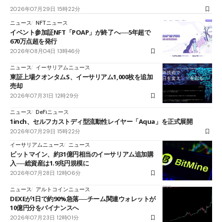
2026年07月29日 15時22分
ニュース
NFTニュース
イベント参加証NFT「POAP」が終了へ──5年超で
670万点超を発行
2026年08月04日 13時46分
ニュース
イーサリアムニュース
東証上場クオンタムS、イーサリアム1,000枚を追加
売却
2026年07月31日 12時29分
ニュース
DeFiニュース
1inch、セルフカストディ型流動性レイヤー「Aqua」を正式展開
2026年07月29日 15時22分
イーサリアムニュース
ニュース
ビットマイン、約31億円相当のイーサリアム追加購
入──総資産は1.9兆円規模に
2026年07月28日 12時06分
ニュース
アルトコインニュース
DEXEが1日で約90%急落──チーム関連ウォレットが
10億円分をバイナンスへ
2026年07月23日 12時01分