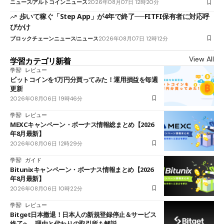
ニュース
アルトコインニュース
2026年08月07日 12時20分
歩いて稼ぐ「Step App」が4年で終了──FITFI保有者に対応呼
びかけ
ブロックチェーンニュース
ニュース
2026年08月07日 12時12分
View All
学習カテゴリ新着
学習
レビュー
ビットコインを1万円分買ってみた！運用損益を毎週
更新
2026年08月06日 19時46分
学習
レビュー
MEXCキャンペーン・ボーナス情報総まとめ【2026
年8月最新】
2026年08月06日 12時29分
学習
ガイド
Bitunixキャンペーン・ボーナス情報まとめ【2026
年8月最新】
2026年08月06日 10時22分
学習
レビュー
Bitget日本撤退！日本人の新規登録停止＆サービス
終了へ 理由と代わりの取引所も解説