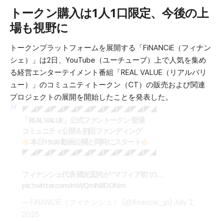
トークン購入は1人1口限定、今後の上
場も視野に
トークンプラットフォームを展開する「FiNANCiE（フィナン
シェ）」は2日、YouTube（ユーチューブ）上で人気を集め
る経営エンターテイメント番組「REAL VALUE（リアルバリ
ュー）」のコミュニティトークン（CT）の販売および関連
プロジェクトの展開を開始したことを発表した。
◤ ◢◤◢◤◢◤◢◤◢◤◢◤◢◤◢◤◢◤◢
「REAL VALUE」公式ファントークン 登場
コミュニティ公開＆初回ファンディング
本日19:00 動画公開と同時にスタート
◤ ◢◤◢◤◢◤◢◤◢◤◢◤◢◤◢◤◢◤◢
フィナンシェ代表 國光宏尚が “マフィア初”の…
pic.twitter.com/mWQmNBDONm
— FiNANCiE（フィナンシェ） (@financie_jp)
July 2,
2025