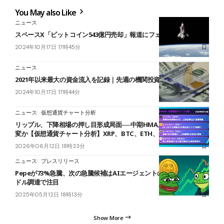
You May also Like
ニュース
スペースX「ビットコイン543億円売却」報道にフェイク説浮上
2024年10月17日 17時45分
ニュース
2021年以来最大の資金流入を記録｜先週の機関投資家の動き
2024年10月17日 17時44分
ニュース
仮想通貨チャート分析
リップル、下降相場の押し目形成局面──中期HMA上抜けで地合い一
変か【仮想通貨チャート分析】XRP、BTC、ETH、SKYAI
2026年06月12日 18時33分
ニュース
プレスリリース
Pepeが73%急騰、次の急騰候補はAIエージェントの$MIND？900万
ドル調達で注目
2025年05月12日 18時13分
Show More