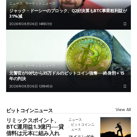
ニュース
マーケットニュース
ジャック・ドーシーのブロック、Q2好決算もBTC事業粗利益が
31%減
2026年08月06日 14時01分
ニュース
マーケットニュース
元警官が10代から35万ドルのビットコイン強奪──終身刑＋15
年の判決
2026年08月06日 12時45分
View All
ビットコインニュース
リミックスポイント、
ニュース
ビットコインニ
BTC運用益1.3億円──貸
ュース
借料は元本に組み入れ
マイニング大