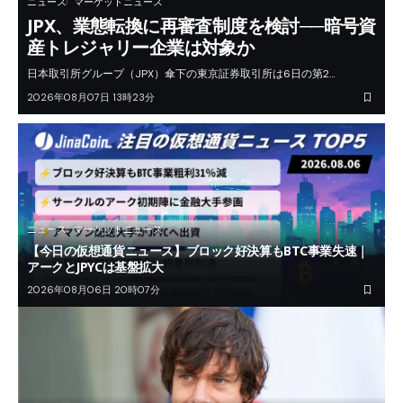
ニュース
マーケットニュース
JPX、業態転換に再審査制度を検討──暗号資
産トレジャリー企業は対象か
日本取引所グループ（JPX）傘下の東京証券取引所は6日の第2…
2026年08月07日 13時23分
ニュース
マーケットニュース
【今日の仮想通貨ニュース】ブロック好決算もBTC事業失速｜
アークとJPYCは基盤拡大
2026年08月06日 20時07分