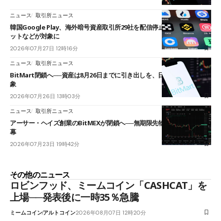
ニュース
取引所ニュース
韓国Google Play、海外暗号資産取引所29社を配信停止──OKXやバイビ
ットなどが対象に
2026年07月27日 12時16分
ニュース
取引所ニュース
BitMart閉鎖へ──資産は8月26日までに引き出しを、日本人利用者も対
象
2026年07月26日 13時03分
ニュース
取引所ニュース
アーサー・ヘイズ創業のBitMEXが閉鎖へ──無期限先物を生んだ11年に
幕
2026年07月23日 19時42分
その他のニュース
ロビンフッド、ミームコイン「CASHCAT」を
上場──発表後に一時35％急騰
ミームコイン
アルトコイン
2026年08月07日 12時20分