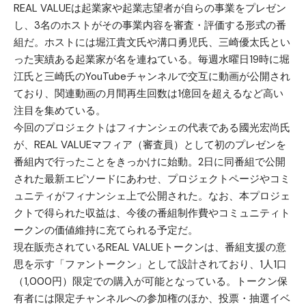
REAL VALUEは起業家や起業志望者が自らの事業をプレゼン
し、3名のホストがその事業内容を審査・評価する形式の番
組だ。ホストには堀江貴文氏や溝口勇児氏、三崎優太氏とい
った実績ある起業家が名を連ねている。毎週水曜日19時に堀
江氏と三崎氏のYouTubeチャンネルで交互に動画が公開され
ており、関連動画の月間再生回数は1億回を超えるなど高い
注目を集めている。
今回のプロジェクトはフィナンシェの代表である國光宏尚氏
が、REAL VALUEマフィア（審査員）として初のプレゼンを
番組内で行ったことをきっかけに始動。2日に同番組で公開
された最新エピソードにあわせ、プロジェクトページやコミ
ュニティがフィナンシェ上で公開された。なお、本プロジェ
クトで得られた収益は、今後の番組制作費やコミュニティト
ークンの価値維持に充てられる予定だ。
現在販売されているREAL VALUEトークンは、番組支援の意
思を示す「ファントークン」として設計されており、1人1口
（1,000円）限定での購入が可能となっている。トークン保
有者には限定チャンネルへの参加権のほか、投票・抽選イベ