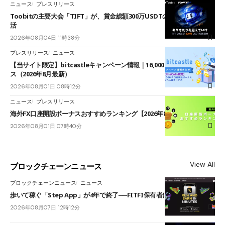
ニュース
プレスリリース
Toobitの主要大会「TIFT」が、賞金総額300万USDTのレースとして復
活
2026年08月04日 11時38分
プレスリリース
ニュース
【当サイト限定】bitcastleキャンペーン情報｜16,000円口座開設ボーナ
ス（2026年8月最新）
2026年08月01日 08時12分
ニュース
プレスリリース
海外FX口座開設ボーナスおすすめランキング【2026年8月最新】
2026年08月01日 07時40分
View All
ブロックチェーンニュース
ブロックチェーンニュース
ニュース
歩いて稼ぐ「Step App」が4年で終了──FITFI保有者に対応呼びかけ
2026年08月07日 12時12分