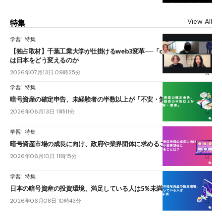
View All
特集
学習
特集
【独占取材】千葉工業大学が仕掛けるweb3変革──「cJPY」とAIの融合
は日本をどう変えるのか
2026年07月13日 09時25分
学習
特集
暗号資産の確定申告、未経験者の半数以上が「不安・無理」
2026年06月13日 11時11分
学習
特集
暗号資産市場の成長に向け、政府や業界団体に求めることは？
2026年06月10日 11時15分
学習
特集
日本の暗号資産の投資環境、満足している人は5％未満
2026年06月08日 10時43分