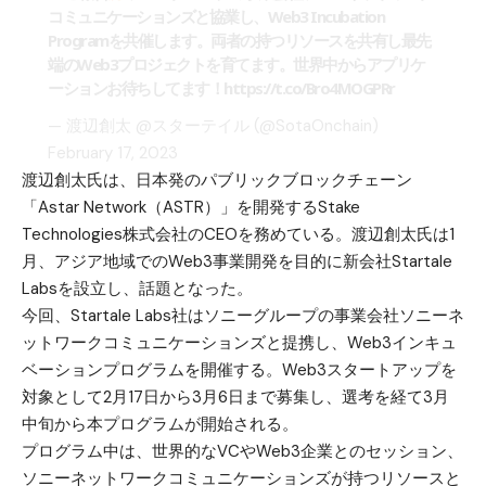
コミュニケーションズと協業し、Web3 Incubation
Programを共催します。両者の持つリソースを共有し最先
端のWeb3プロジェクトを育てます。世界中からアプリケ
ーションお待ちしてます！
https://t.co/Bro4MOGPRr
— 渡辺創太 @スターテイル (@SotaOnchain)
February 17, 2023
渡辺創太氏は、日本発のパブリックブロックチェーン
「Astar Network（ASTR）」を開発するStake
Technologies株式会社のCEOを務めている。渡辺創太氏は1
月、アジア地域でのWeb3事業開発を目的に新会社Startale
Labsを設立し、話題となった。
今回、Startale Labs社はソニーグループの事業会社ソニーネ
ットワークコミュニケーションズと提携し、Web3インキュ
ベーションプログラムを開催する。Web3スタートアップを
対象として2月17日から3月6日まで募集し、選考を経て3月
中旬から本プログラムが開始される。
プログラム中は、世界的なVCやWeb3企業とのセッション、
ソニーネットワークコミュニケーションズが持つリソースと