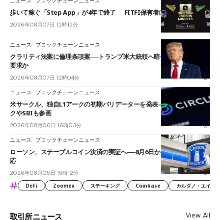
ニュース
ブロックチェーンニュース
歩いて稼ぐ「Step App」が4年で終了──FITFI保有者に対応呼びかけ
2026年08月07日 12時12分
ニュース
ブロックチェーンニュース
クラリティ法案に倫理条項案──トランプ米大統領へ暗号資産事業の売却
要求か
2026年08月07日 12時04分
ニュース
ブロックチェーンニュース
米サークル、独自L1アークの初期バリデーターを発表――ブラックロッ
クやSBIも参画
2026年08月06日 16時03分
ニュース
ブロックチェーンニュース
ローソン、ステーブルコイン決済の実証へ──8月6日からJPYCやUSDC対
応
2026年08月05日 15時12分
#
DeFi
Zoomex
ステーキング
Coinbase
カルダノ・エイダ（Ca
View All
取引所ニュース