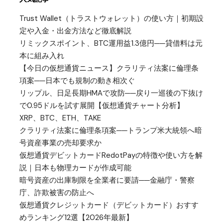
Trust Wallet（トラストウォレット）の使い方｜初期設
定や入金・出金方法など徹底解説
リミックスポイント、BTC運用益1.3億円──貸借料は元
本に組み入れ
【今日の仮想通貨ニュース】クラリティ法案に倫理条
項案──日本でも規制の動き相次ぐ
リップル、日足長期HMAで攻防──戻り一巡後の下抜け
で0.95ドルを試す展開【仮想通貨チャート分析】
XRP、BTC、ETH、TAKE
クラリティ法案に倫理条項案──トランプ米大統領へ暗
号資産事業の売却要求か
仮想通貨デビットカードRedotPayの特徴や使い方を解
説｜日本も物理カードが作成可能
暗号資産の出庫制限を全業者に要請──金融庁・警察
庁、詐欺被害の防止へ
仮想通貨クレジットカード（デビットカード）おすす
めランキング12選【2026年最新】