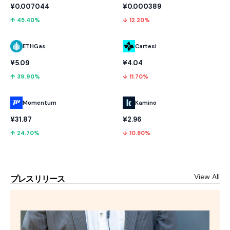
¥0.007044
¥0.000389
↑ 45.40%
↓ 12.20%
ETHGas
Cartesi
¥5.09
¥4.04
↑ 39.90%
↓ 11.70%
Momentum
Kamino
¥31.87
¥2.96
↑ 24.70%
↓ 10.80%
View All
プレスリリース