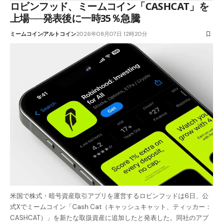
ロビンフッド、ミームコイン「CASHCAT」を
上場──発表後に一時35％急騰
ミームコイン
アルトコイン
2026年08月07日 12時20分
米国で株式・暗号資産取引アプリを運営するロビンフッドは6日、公
式Xでミームコイン「Cash Cat（キャッシュキャット、ティッカー：
CASHCAT）」を新たな取扱資産に追加したと発表した。同社のアプ