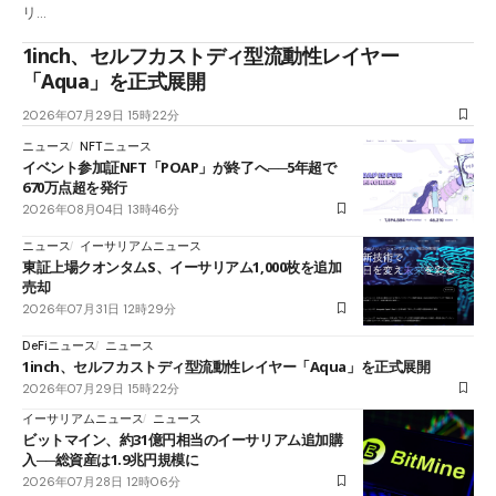
リ…
1inch、セルフカストディ型流動性レイヤー
「Aqua」を正式展開
2026年07月29日 15時22分
ニュース
NFTニュース
イベント参加証NFT「POAP」が終了へ──5年超で
670万点超を発行
2026年08月04日 13時46分
ニュース
イーサリアムニュース
東証上場クオンタムS、イーサリアム1,000枚を追加
売却
2026年07月31日 12時29分
DeFiニュース
ニュース
1inch、セルフカストディ型流動性レイヤー「Aqua」を正式展開
2026年07月29日 15時22分
イーサリアムニュース
ニュース
ビットマイン、約31億円相当のイーサリアム追加購
入──総資産は1.9兆円規模に
2026年07月28日 12時06分