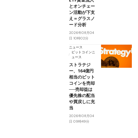
とオンチェー
ン活動が下支
え＝グラスノ
ード分析
2026年08月04
日 10時02分
ニュース
ビットコインニ
ュース
ストラテジ
ー、164億円
相当のビット
コインを売却
──売却益は
優先株の配当
や買戻しに充
当
2026年08月04
日 09時49分