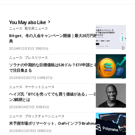
You May also Like
ニュース
取引所ニュース
Bitget、冬の入金キャンペーン開催｜最大20万円相当のボーナス特
典
2024年12月10日 15時31分
ニュース
プレスリリース
ソラナの中期的な目標価格は520ドル？ETF申請とネットワーク進化
で注目集まる
2025年05月07日 09時37分
ニュース
マーケットニュース
ヘイズ氏「BTCを売ってでも買う価値がある」──注目のアルトコイ
ン2銘柄とは
2026年04月11日 10時10分
ニュース
ブロックチェーンニュース
米予測市場ポリマーケット、DeFiインフラBrahmaを買収
2026年03月19日 16時03分