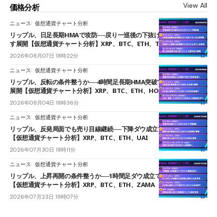
View All
価格分析
ニュース
仮想通貨チャート分析
リップル、日足長期HMAで攻防──戻り一巡後の下抜けで0.95ドルを試
す展開【仮想通貨チャート分析】XRP、BTC、ETH、TAKE
2026年08月07日 18時22分
ニュース
仮想通貨チャート分析
リップル、反転の条件整うか──4時間足長期HMA突破で雲下端を目指す
展開【仮想通貨チャート分析】XRP、BTC、ETH、HOME
2026年08月04日 18時36分
ニュース
仮想通貨チャート分析
リップル、反発局面でも売り目線継続──下降ダウ成立で下値追う展開
【仮想通貨チャート分析】XRP、BTC、ETH、UAI
2026年07月30日 18時11分
ニュース
仮想通貨チャート分析
リップル、上昇再開の条件整うか──1時間足ダウ成立で1.185ドルを狙う
【仮想通貨チャート分析】XRP、BTC、ETH、ZAMA
2026年07月23日 19時07分