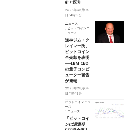
針と区別
2026年08月04
日 14時19分
ニュース
ビットコインニ
ュース
逆神ジム・ク
レイマー氏、
ビットコイン
全売却を表明
──IBM CEO
の量子コンピ
ューター警告
が発端
2026年08月04
日 11時49分
ビットコインニュ
ース
ニュース
「ビットコイ
ンは過渡期」
ETF資金流入