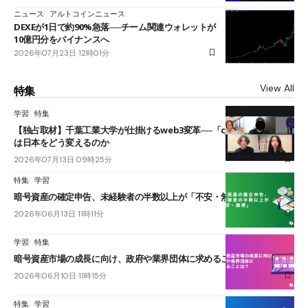
ニュース
アルトコインニュース
DEXEが1日で約90%急落──チーム関連ウォレットが
10億円分をバイナンスへ
2026年07月23日 12時01分
View All
特集
学習
特集
【独占取材】千葉工業大学が仕掛けるweb3変革──「cJPY」とAIの融合
は日本をどう変えるのか
2026年07月13日 09時25分
特集
学習
暗号資産の確定申告、未経験者の半数以上が「不安・無理」
2026年06月13日 11時11分
学習
特集
暗号資産市場の成長に向け、政府や業界団体に求めることは？
2026年06月10日 11時15分
特集
学習