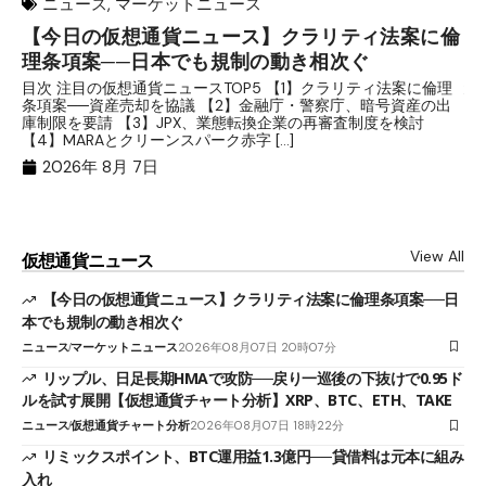
ニュース
,
マーケットニュース
【今日の仮想通貨ニュース】クラリティ法案に倫
リ
理条項案──日本でも規制の動き相次ぐ
下
分
目次 注目の仮想通貨ニュースTOP5 【1】クラリティ法案に倫理
条項案──資産売却を協議 【2】金融庁・警察庁、暗号資産の出
目
庫制限を要請 【3】JPX、業態転換企業の再審査制度を検討
ト
【4】MARAとクリーンスパーク赤字 […]
（
（X
2026年 8月 7日
View All
仮想通貨ニュース
【今日の仮想通貨ニュース】クラリティ法案に倫理条項案──日
本でも規制の動き相次ぐ
ニュース
マーケットニュース
2026年08月07日 20時07分
リップル、日足長期HMAで攻防──戻り一巡後の下抜けで0.95ド
ルを試す展開【仮想通貨チャート分析】XRP、BTC、ETH、TAKE
ニュース
仮想通貨チャート分析
2026年08月07日 18時22分
リミックスポイント、BTC運用益1.3億円──貸借料は元本に組み
入れ