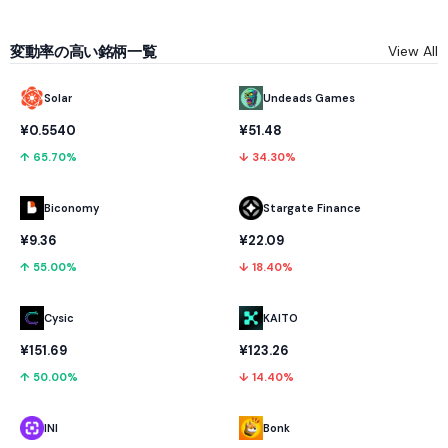
変動率の高い銘柄一覧
View All
Solar
Undeads Games
¥0.5540
¥51.48
↑ 65.70%
↓ 34.30%
Biconomy
Stargate Finance
¥9.36
¥22.09
↑ 55.00%
↓ 18.40%
Cysic
KAITO
¥151.69
¥123.26
↑ 50.00%
↓ 14.40%
INI
Bonk