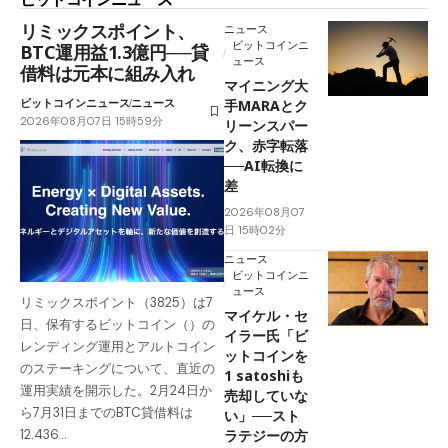
リミックスポイント、
ニュース
ビットコインニ
BTC運用益1.3億円──貸
ュース
借料は元本に組み入れ
マイニング大
ビットコインニュース
ニュース
手MARAとク
2026年08月07日 15時59分
リーンスパー
ク、赤字転落
──AI転換に
差
2026年08月07
日 15時02分
ニュース
ビットコインニ
ュース
リミックスポイント（3825）は7
マイケル・セ
日、保有するビットコイン（）の
イラー氏「ビ
レンディング運用とアルトコイン
ットコインを
のステーキングについて、直近の
1 satoshiも
運用実績を開示した。2月24日か
売却していな
ら7月31日までのBTC貸借料は
い」──スト
ラテジーの方
12.436…