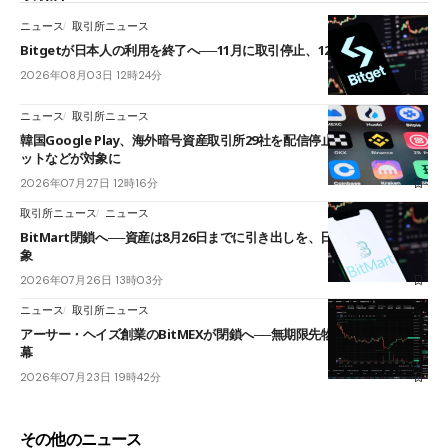
ニュース
取引所ニュース
Bitgetが日本人の利用を終了へ──11月に取引停止、12月末に強制決済
2026年08月03日 12時24分
ニュース
取引所ニュース
韓国Google Play、海外暗号資産取引所29社を配信停止──OKXやバイビ
ットなどが対象に
2026年07月27日 12時16分
取引所ニュース
ニュース
BitMart閉鎖へ──資産は8月26日までに引き出しを、日本人利用者も対
象
2026年07月26日 13時03分
ニュース
取引所ニュース
アーサー・ヘイズ創業のBitMEXが閉鎖へ──無期限先物を生んだ11年に
幕
2026年07月23日 19時42分
その他のニュース