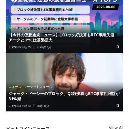
マーケットニュース
ニュース
【今日の仮想通貨ニュース】ブロック好決算もBTC事業失速｜
アークとJPYCは基盤拡大
2026年08月06日 20時07分
ニュース
マーケットニュース
ジャック・ドーシーのブロック、Q2好決算もBTC事業粗利益が
31%減
2026年08月06日 14時01分
View All
ビットコインニュース