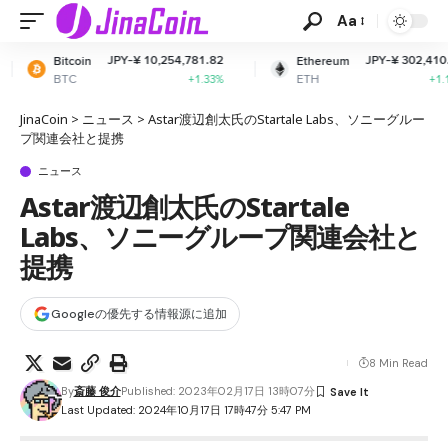
Aa
PY-¥ 10,254,781.82
JPY-¥ 302,410.11
Ethereum
XRP
ETH
XRP
+1.33%
+1.14%
JinaCoin
>
ニュース
>
Astar渡辺創太氏のStartale Labs、ソニーグルー
プ関連会社と提携
ニュース
Astar渡辺創太氏のStartale
Labs、ソニーグループ関連会社と
提携
Googleの優先する情報源に追加
8 Min Read
By
斎藤 俊介
Published: 2023年02月17日 13時07分
Last Updated: 2024年10月17日 17時47分 5:47 PM