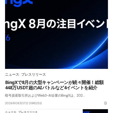
ニュース
プレスリリース
BingXで8月の大型キャンペーンが続々開催！総額
448万USDT超のAIバトルなど4イベントを紹介
暗号資産取引所およびWeb3-AI企業のBingXは、202…
2026年08月07日 09時25分
ニュース
プレスリリース