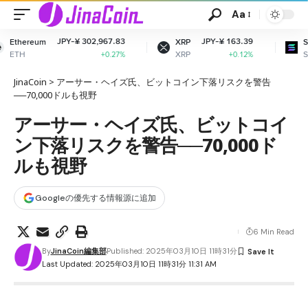
Aa
JPY-¥ 302,967.83
JPY-¥ 163.39
ereum
XRP
Solana
H
XRP
SOL
+0.27%
+0.12%
JinaCoin
>
アーサー・ヘイズ氏、ビットコイン下落リスクを警告
──70,000ドルも視野
アーサー・ヘイズ氏、ビットコイ
ン下落リスクを警告──70,000ド
ルも視野
Googleの優先する情報源に追加
6 Min Read
By
JinaCoin編集部
Published: 2025年03月10日 11時31分
Last Updated: 2025年03月10日 11時31分 11:31 AM