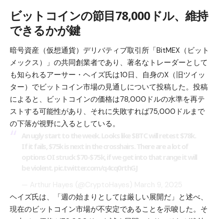
ビットコインの節目78,000ドル、維持
できるかが鍵
暗号資産（仮想通貨）デリバティブ取引所「BitMEX（ビット
メックス）」の共同創業者であり、著名なトレーダーとして
も知られるアーサー・ヘイズ氏は10日、自身のX（旧ツイッ
ター）でビットコイン市場の見通しについて投稿した。投稿
によると、ビットコインの価格は78,000ドルの水準を再テ
ストする可能性があり、それに失敗すれば75,000ドルまで
の下落が視野に入るとしている。
An ugly start to the week. Looks like
$BTC
will retest $78k.
If it fails, $75k is next in the crosshairs. There are a lot of
options OI struck $70-$75k, if we get into that range it will
be violent.
pic.twitter.com/q4cq0rthGJ
— Arthur Hayes (@CryptoHayes)
March 9, 2025
ヘイズ氏は、「週の始まりとしては厳しい展開だ」と述べ、
現在のビットコイン市場が不安定であることを示唆した。そ