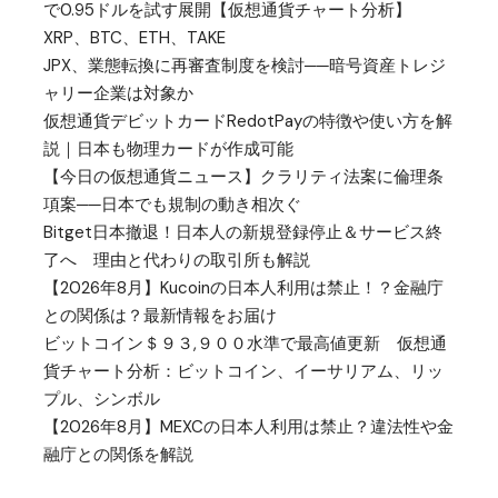
で0.95ドルを試す展開【仮想通貨チャート分析】
XRP、BTC、ETH、TAKE
JPX、業態転換に再審査制度を検討──暗号資産トレジ
ャリー企業は対象か
仮想通貨デビットカードRedotPayの特徴や使い方を解
説｜日本も物理カードが作成可能
【今日の仮想通貨ニュース】クラリティ法案に倫理条
項案──日本でも規制の動き相次ぐ
Bitget日本撤退！日本人の新規登録停止＆サービス終
了へ 理由と代わりの取引所も解説
【2026年8月】Kucoinの日本人利用は禁止！？金融庁
との関係は？最新情報をお届け
ビットコイン＄９３,９００水準で最高値更新 仮想通
貨チャート分析：ビットコイン、イーサリアム、リッ
プル、シンボル
【2026年8月】MEXCの日本人利用は禁止？違法性や金
融庁との関係を解説