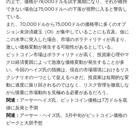
の上で、価格が78,000ドルを試す展開になり、それが維持
できない場合は75,000ドルへの下落が視野に入ると警告し
ている。
また、70,000ドルから75,000ドルの価格帯に多くのオプ
ション未決済建玉（OI）が集中していることにも言及。仮に
この水準に突入した場合、市場のボラティリティが高まり、
激しい価格変動が発生する可能性があるとしている。
ビットコイン市場はボラティリティが高く、投資家心理やマ
クロ経済要因によって急激な価格変動が発生することが多
い。今回のヘイズ氏の指摘は、現在の市場環境におけるリス
クシナリオの一つとして捉えるべきだ。投資家は短期的な変
動に過度に振り回されるのではなく、リスク管理を徹底しな
がら慎重に市場動向を見極める必要があるだろう。
関連：
アーサーヘイズ氏、ビットコイン価格は7万ドルを底
値に反発と予測
関連：
アーサー・ヘイズ氏、3月中旬がビットコイン価格の
ピークと大胆予想