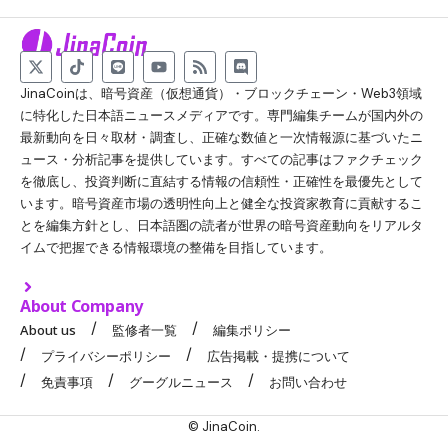
JinaCoinは、暗号資産（仮想通貨）・ブロックチェーン・Web3領域
に特化した日本語ニュースメディアです。専門編集チームが国内外の
最新動向を日々取材・調査し、正確な数値と一次情報源に基づいたニ
ュース・分析記事を提供しています。すべての記事はファクチェック
を徹底し、投資判断に直結する情報の信頼性・正確性を最優先として
います。暗号資産市場の透明性向上と健全な投資家教育に貢献するこ
とを編集方針とし、日本語圏の読者が世界の暗号資産動向をリアルタ
イムで把握できる情報環境の整備を目指しています。
About Company
About us
監修者一覧
編集ポリシー
プライバシーポリシー
広告掲載・提携について
免責事項
グーグルニュース
お問い合わせ
© JinaCoin.