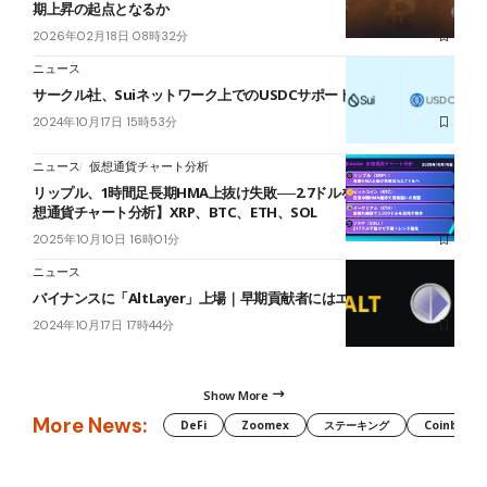
期上昇の起点となるか
2026年02月18日 08時32分
ニュース
サークル社、Suiネットワーク上でのUSDCサポートを発表
2024年10月17日 15時53分
ニュース
仮想通貨チャート分析
リップル、1時間足長期HMA上抜け失敗──2.7ドルを試す展開へ【仮
想通貨チャート分析】XRP、BTC、ETH、SOL
2025年10月10日 16時01分
ニュース
バイナンスに「AltLayer」上場｜早期貢献者にはエアドロップ
2024年10月17日 17時44分
Show More
More News:
DeFi
Zoomex
ステーキング
Coinbase