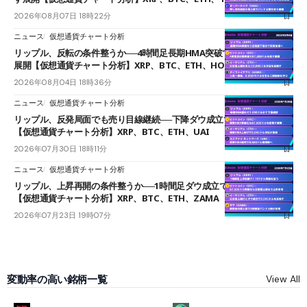
2026年08月07日 18時22分
ニュース
仮想通貨チャート分析
リップル、反転の条件整うか──4時間足長期HMA突破で雲下端を目指す
展開【仮想通貨チャート分析】XRP、BTC、ETH、HOME
2026年08月04日 18時36分
ニュース
仮想通貨チャート分析
リップル、反発局面でも売り目線継続──下降ダウ成立で下値追う展開
【仮想通貨チャート分析】XRP、BTC、ETH、UAI
2026年07月30日 18時11分
ニュース
仮想通貨チャート分析
リップル、上昇再開の条件整うか──1時間足ダウ成立で1.185ドルを狙う
【仮想通貨チャート分析】XRP、BTC、ETH、ZAMA
2026年07月23日 19時07分
変動率の高い銘柄一覧
View All