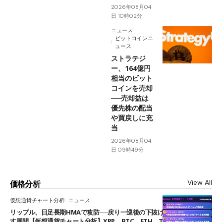
2026年08月04
日 10時02分
ニュース
ビットコインニ
ュース
ストラテジ
ー、164億円
相当のビット
コインを売却
──売却益は
優先株の配当
や買戻しに充
当
2026年08月04
日 09時49分
View All
価格分析
仮想通貨チャート分析
ニュース
リップル、日足長期HMAで攻防──戻り一巡後の下抜けで0.95ドルを試
す展開【仮想通貨チャート分析】XRP、BTC、ETH、TAKE