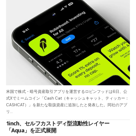
米国で株式・暗号資産取引アプリを運営するロビンフッドは6日、公
式Xでミームコイン「Cash Cat（キャッシュキャット、ティッカー：
CASHCAT）」を新たな取扱資産に追加したと発表した。同社のアプ
リ…
1inch、セルフカストディ型流動性レイヤー
「Aqua」を正式展開