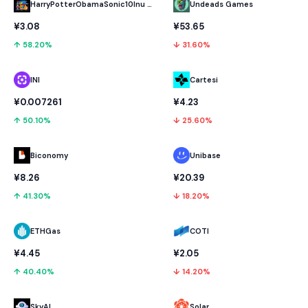
HarryPotterObamaSonic10Inu (ETH)
Undeads Games
¥3.08
¥53.65
↑ 58.20%
↓ 31.60%
INI
Cartesi
¥0.007261
¥4.23
↑ 50.10%
↓ 25.60%
Biconomy
Unibase
¥8.26
¥20.39
↑ 41.30%
↓ 18.20%
ETHGas
COTI
¥4.45
¥2.05
↑ 40.40%
↓ 14.20%
SkyAI
Solar