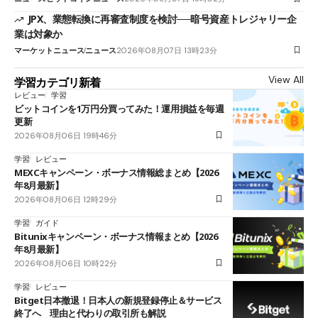
JPX、業態転換に再審査制度を検討──暗号資産トレジャリー企
業は対象か
マーケットニュース
ニュース
2026年08月07日 13時23分
View All
学習カテゴリ新着
レビュー
学習
ビットコインを1万円分買ってみた！運用損益を毎週
更新
2026年08月06日 19時46分
学習
レビュー
MEXCキャンペーン・ボーナス情報総まとめ【2026
年8月最新】
2026年08月06日 12時29分
学習
ガイド
Bitunixキャンペーン・ボーナス情報まとめ【2026
年8月最新】
2026年08月06日 10時22分
学習
レビュー
Bitget日本撤退！日本人の新規登録停止＆サービス
終了へ 理由と代わりの取引所も解説