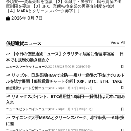
条項案──資産売却を協議 【2】金融庁・警察庁、暗号資産の出
目
庫制限を要請 【3】JPX、業態転換企業の再審査制度を検討
ト
【4】MARAとクリーンスパーク赤字 […]
（
（X
2026年 8月 7日
View All
仮想通貨ニュース
【今日の仮想通貨ニュース】クラリティ法案に倫理条項案──日
本でも規制の動き相次ぐ
ニュース
マーケットニュース
2026年08月07日 20時07分
リップル、日足長期HMAで攻防──戻り一巡後の下抜けで0.95ド
ルを試す展開【仮想通貨チャート分析】XRP、BTC、ETH、TAKE
仮想通貨チャート分析
ニュース
2026年08月07日 18時22分
リミックスポイント、BTC運用益1.3億円──貸借料は元本に組み
入れ
ニュース
ビットコインニュース
2026年08月07日 15時59分
マイニング大手MARAとクリーンスパーク、赤字転落──AI転換
に差
ニュース
ビットコインニュース
2026年08月07日 15時02分