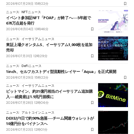
2026年07月29日 15時22分
ニュース
NFTニュース
イベント参加証NFT「POAP」が終了へ──5年超で
670万点超を発行
2026年08月04日 13時46分
ニュース
イーサリアムニュース
東証上場クオンタムS、イーサリアム1,000枚を追加
売却
2026年07月31日 12時29分
ニュース
DeFiニュース
1inch、セルフカストディ型流動性レイヤー「Aqua」を正式展開
2026年07月29日 15時22分
ニュース
イーサリアムニュース
ビットマイン、約31億円相当のイーサリアム追加購
入──総資産は1.9兆円規模に
2026年07月28日 12時06分
ニュース
アルトコインニュース
DEXEが1日で約90%急落──チーム関連ウォレットが
10億円分をバイナンスへ
2026年07月23日 12時01分