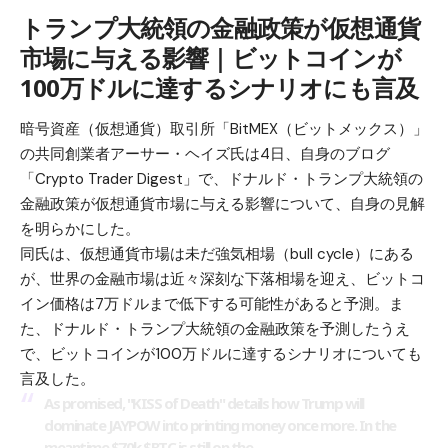
トランプ大統領の金融政策が仮想通貨
市場に与える影響｜ビットコインが
100万ドルに達するシナリオにも言及
暗号資産（仮想通貨）取引所「BitMEX（ビットメックス）」
の共同創業者アーサー・ヘイズ氏は4日、自身のブログ
「Crypto Trader Digest」で、ドナルド・トランプ大統領の
金融政策が仮想通貨市場に与える影響について、自身の見解
を明らかにした。
同氏は、仮想通貨市場は未だ強気相場（bull cycle）にある
が、世界の金融市場は近々深刻な下落相場を迎え、ビットコ
イン価格は7万ドルまで低下する可能性があると予測。ま
た、ドナルド・トランプ大統領の金融政策を予測したうえ
で、ビットコインが100万ドルに達するシナリオについても
言及した。
As promised, "KISS of Death" details how Trump will
dominate JAYPOW into printing money once more. In the
meantime $70k
$BTC
is still on the