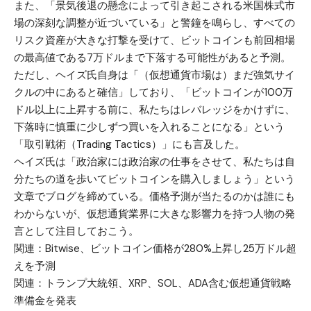
また、「景気後退の懸念によって引き起こされる米国株式市
場の深刻な調整が近づいている」と警鐘を鳴らし、すべての
リスク資産が大きな打撃を受けて、ビットコインも前回相場
の最高値である7万ドルまで下落する可能性があると予測。
ただし、ヘイズ氏自身は「（仮想通貨市場は）まだ強気サイ
クルの中にあると確信」しており、「ビットコインが100万
ドル以上に上昇する前に、私たちはレバレッジをかけずに、
下落時に慎重に少しずつ買いを入れることになる」という
「取引戦術（Trading Tactics）」にも言及した。
ヘイズ氏は「政治家には政治家の仕事をさせて、私たちは自
分たちの道を歩いてビットコインを購入しましょう」という
文章でブログを締めている。価格予測が当たるのかは誰にも
わからないが、仮想通貨業界に大きな影響力を持つ人物の発
言として注目しておこう。
関連：
Bitwise、ビットコイン価格が280%上昇し25万ドル超
えを予測
関連：
トランプ大統領、XRP、SOL、ADA含む仮想通貨戦略
準備金を発表