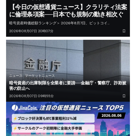
【今日の仮想通貨ニュース】クラリティ法案
に倫理条項案──日本でも規制の動き相次ぐ
暗号資産時価総額ランキング＞ 2026年8月7日、ビットコイ…
2026年08月07日 20時07分
ニュース
マーケットニュース
暗号資産の出庫制限を全業者に要請──金融庁・警察庁、詐欺被
害の防止へ
2026年08月07日 09時55分