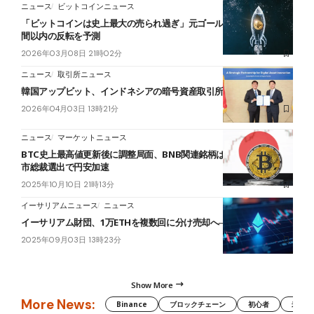
ニュース
ビットコインニュース
「ビットコインは史上最大の売られ過ぎ」元ゴールドマン幹部──2週
間以内の反転を予測
2026年03月08日 21時02分
ニュース
取引所ニュース
韓国アップビット、インドネシアの暗号資産取引所ICExと提携
2026年04月03日 13時21分
ニュース
マーケットニュース
BTC史上最高値更新後に調整局面、BNB関連銘柄は5000%上昇──高
市総裁選出で円安加速
2025年10月10日 21時13分
イーサリアムニュース
ニュース
イーサリアム財団、1万ETHを複数回に分け売却へ──9月中に実施
2025年09月03日 13時23分
Show More
More News:
Binance
ブロックチェーン
初心者
米国証