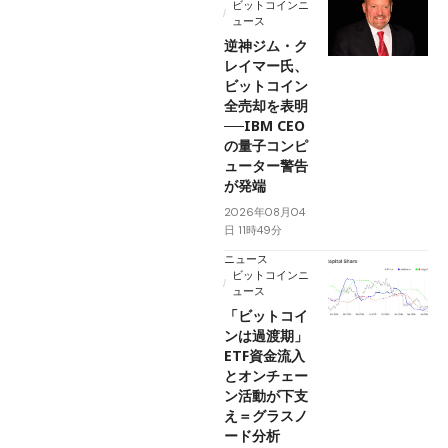
ビットコインニ
ュース
逆神ジム・ク
レイマー氏、
ビットコイン
全売却を表明
──IBM CEO
の量子コンピ
ューター警告
が発端
2026年08月04
日 11時49分
ニュース
ビットコインニ
ュース
「ビットコイ
ンは過渡期」
ETF資金流入
とオンチェー
ン活動が下支
え＝グラスノ
ード分析