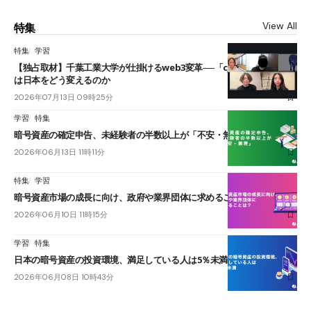
View All
特集
特集
学習
【独占取材】千葉工業大学が仕掛けるweb3変革──「cJPY」とAIの融合
は日本をどう変えるのか
2026年07月13日 09時25分
学習
特集
暗号資産の確定申告、未経験者の半数以上が「不安・無理」
2026年06月13日 11時11分
特集
学習
暗号資産市場の成長に向け、政府や業界団体に求めることは？
2026年06月10日 11時15分
学習
特集
日本の暗号資産の投資環境、満足している人は5％未満
2026年06月08日 10時43分