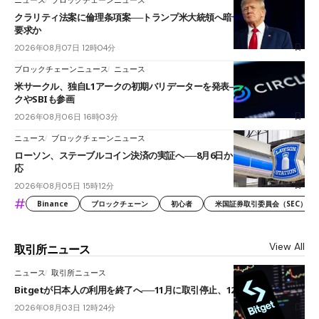
クラリティ法案に倫理条項案──トランプ米大統領へ暗号資産事業の売却
要求か
2026年08月07日 12時04分
ブロックチェーンニュース
ニュース
米サークル、独自L1アークの初期バリデーターを発表――ブラックロッ
クやSBIも参画
2026年08月06日 16時03分
ニュース
ブロックチェーンニュース
ローソン、ステーブルコイン決済の実証へ──8月6日からJPYCやUSDC対
応
2026年08月05日 15時12分
#
Binance
ブロックチェーン
初心者
米国証券取引委員会（SEC）
View All
取引所ニュース
ニュース
取引所ニュース
Bitgetが日本人の利用を終了へ──11月に取引停止、12月末に強制決済
2026年08月03日 12時24分