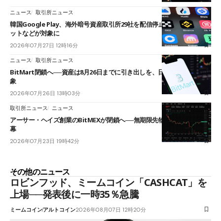
ニュース
取引所ニュース
韓国Google Play、海外暗号資産取引所29社を配信停止──OKXやバイビ
ットなどが対象に
2026年07月27日 12時16分
ニュース
取引所ニュース
BitMart閉鎖へ──資産は8月26日までに引き出しを、日本人利用者も対
象
2026年07月26日 13時03分
取引所ニュース
ニュース
アーサー・ヘイズ創業のBitMEXが閉鎖へ──無期限先物を生んだ11年に
幕
2026年07月23日 19時42分
その他のニュース
ロビンフッド、ミームコイン「CASHCAT」を
上場──発表後に一時35％急騰
ミームコイン
アルトコイン
2026年08月07日 12時20分