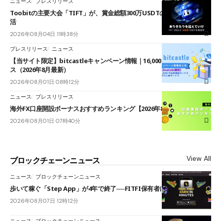
ニュース
プレスリリース
Toobitの主要大会「TIFT」が、賞金総額300万USDTのレースとして復
活
2026年08月04日 11時38分
プレスリリース
ニュース
【当サイト限定】bitcastleキャンペーン情報｜16,000円口座開設ボーナ
ス（2026年8月最新）
2026年08月01日 08時12分
ニュース
プレスリリース
海外FX口座開設ボーナスおすすめランキング【2026年8月最新】
2026年08月01日 07時40分
View All
ブロックチェーンニュース
ニュース
ブロックチェーンニュース
歩いて稼ぐ「Step App」が4年で終了──FITFI保有者に対応呼びかけ
2026年08月07日 12時12分
ニュース
ブロックチェーンニュース