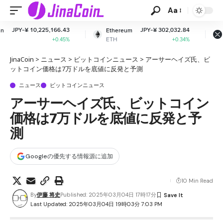
Aa
66.43
JPY-¥ 302,032.84
JPY-¥ 161.7
Ethereum
XRP
ETH
XRP
0.45%
+0.34%
-2.16
JinaCoin
>
ニュース
>
ビットコインニュース
>
アーサーヘイズ氏、ビ
ットコイン価格は7万ドルを底値に反発と予測
ニュース
ビットコインニュース
アーサーヘイズ氏、ビットコイン
価格は7万ドルを底値に反発と予
測
Googleの優先する情報源に追加
10 Min Read
By
伊藤 将史
Published: 2025年03月04日 17時17分
Last Updated: 2025年03月04日 19時03分 7:03 PM