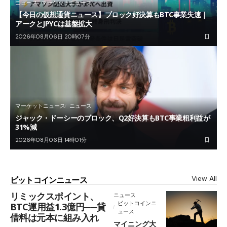
ニュース
マーケットニュース
【今日の仮想通貨ニュース】ブロック好決算もBTC事業失速｜
アークとJPYCは基盤拡大
2026年08月06日 20時07分
マーケットニュース
ニュース
ジャック・ドーシーのブロック、Q2好決算もBTC事業粗利益が
31%減
2026年08月06日 14時01分
View All
ビットコインニュース
リミックスポイント、
ニュース
ビットコインニ
BTC運用益1.3億円──貸
ュース
借料は元本に組み入れ
マイニング大