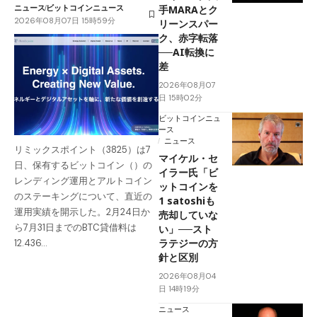
ニュース
ビットコインニュース
手MARAとク
2026年08月07日 15時59分
リーンスパー
ク、赤字転落
──AI転換に
差
2026年08月07
日 15時02分
ビットコインニュ
ース
ニュース
リミックスポイント（3825）は7
マイケル・セ
日、保有するビットコイン（）の
イラー氏「ビ
レンディング運用とアルトコイン
ットコインを
のステーキングについて、直近の
1 satoshiも
運用実績を開示した。2月24日か
売却していな
ら7月31日までのBTC貸借料は
い」──スト
ラテジーの方
12.436…
針と区別
2026年08月04
日 14時19分
ニュース