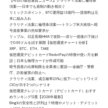
【今日の仮想通貨ニュース】クラリティ法案に倫理条
項案──日本でも規制の動き相次ぐ
リミックスポイント、BTC運用益1.3億円──貸借料は元
本に組み入れ
クラリティ法案に倫理条項案──トランプ米大統領へ暗
号資産事業の売却要求か
リップル、日足長期HMAで攻防──戻り一巡後の下抜け
で0.95ドルを試す展開【仮想通貨チャート分析】
XRP、BTC、ETH、TAKE
仮想通貨デビットカードRedotPayの特徴や使い方を解
説｜日本も物理カードが作成可能
暗号資産の出庫制限を全業者に要請──金融庁・警察
庁、詐欺被害の防止へ
クラリティ法案、成立確率23%に低下──ビットワイズ
CIOが示す2つのシナリオ
仮想通貨クレジットカード（デビットカード）おすす
めランキング12選【2026年最新】
BingXの安全性と評判は？特徴やメリット・デメリット