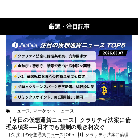
厳選・注目記事
ニュース
,
マーケットニュース
【今日の仮想通貨ニュース】クラリティ法案に倫
リ
理条項案──日本でも規制の動き相次ぐ
下
分
目次 注目の仮想通貨ニュースTOP5 【1】クラリティ法案に倫理