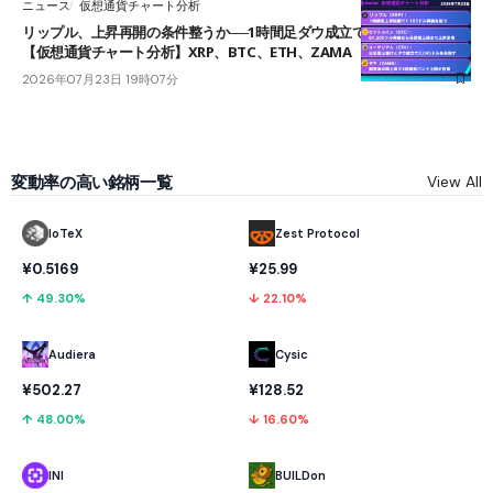
ニュース
仮想通貨チャート分析
リップル、上昇再開の条件整うか──1時間足ダウ成立で1.185ドルを狙う
【仮想通貨チャート分析】XRP、BTC、ETH、ZAMA
2026年07月23日 19時07分
変動率の高い銘柄一覧
View All
IoTeX
Zest Protocol
¥0.5169
¥25.99
↑ 49.30%
↓ 22.10%
Audiera
Cysic
¥502.27
¥128.52
↑ 48.00%
↓ 16.60%
INI
BUILDon