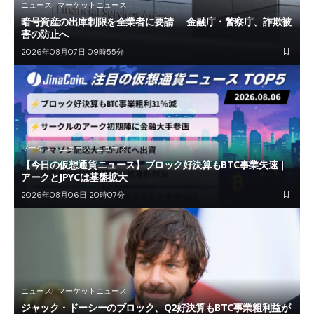
ニュース
マーケットニュース
暗号資産の出庫制限を全業者に要請──金融庁・警察庁、詐欺被
害の防止へ
2026年08月07日 09時55分
マーケットニュース
ニュース
【今日の仮想通貨ニュース】ブロック好決算もBTC事業失速｜
アークとJPYCは基盤拡大
2026年08月06日 20時07分
ニュース
マーケットニュース
ジャック・ドーシーのブロック、Q2好決算もBTC事業粗利益が