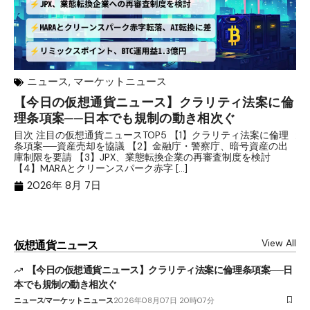
ニュース
,
マーケットニュース
【今日の仮想通貨ニュース】クラリティ法案に倫
リ
理条項案──日本でも規制の動き相次ぐ
下
分
目次 注目の仮想通貨ニュースTOP5 【1】クラリティ法案に倫理
条項案──資産売却を協議 【2】金融庁・警察庁、暗号資産の出
目
庫制限を要請 【3】JPX、業態転換企業の再審査制度を検討
ト
【4】MARAとクリーンスパーク赤字 […]
（
（X
2026年 8月 7日
View All
仮想通貨ニュース
【今日の仮想通貨ニュース】クラリティ法案に倫理条項案──日
本でも規制の動き相次ぐ
ニュース
マーケットニュース
2026年08月07日 20時07分