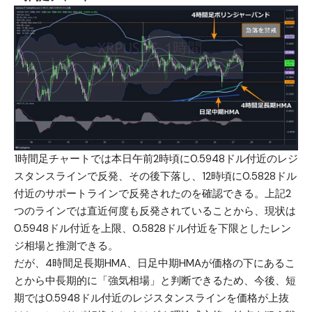
1時間足チャートでは本日午前2時頃に0.5948ドル付近のレジ
スタンスラインで反発、その後下落し、12時頃に0.5828ドル
付近のサポートラインで反発されたのを確認できる。上記2
つのラインでは直近何度も反発されていることから、現状は
0.5948ドル付近を上限、0.5828ドル付近を下限としたレン
ジ相場と推測できる。
だが、4時間足長期HMA、日足中期HMAが価格の下にあるこ
とから中長期的に「強気相場」と判断できるため、今後、短
期では0.5948ドル付近のレジスタンスラインを価格が上抜