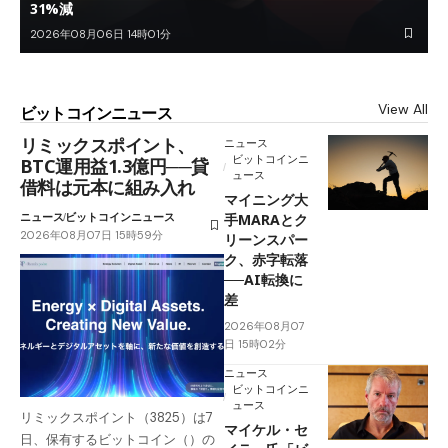
31%減
2026年08月06日 14時01分
View All
ビットコインニュース
リミックスポイント、
ニュース
ビットコインニ
BTC運用益1.3億円──貸
ュース
借料は元本に組み入れ
マイニング大
ニュース
ビットコインニュース
手MARAとク
2026年08月07日 15時59分
リーンスパー
ク、赤字転落
──AI転換に
差
2026年08月07
日 15時02分
ニュース
ビットコインニ
ュース
リミックスポイント（3825）は7
マイケル・セ
日、保有するビットコイン（）の