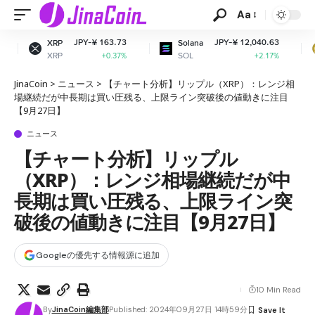
Aa
PY-¥ 163.73
JPY-¥ 12,040.63
JPY
Solana
Dogecoin
SOL
DOGE
+0.37%
+2.17%
JinaCoin
>
ニュース
>
【チャート分析】リップル（XRP）：レンジ相
場継続だが中長期は買い圧残る、上限ライン突破後の値動きに注目
【9月27日】
ニュース
【チャート分析】リップル
（XRP）：レンジ相場継続だが中
長期は買い圧残る、上限ライン突
破後の値動きに注目【9月27日】
Googleの優先する情報源に追加
10 Min Read
By
JinaCoin編集部
Published: 2024年09月27日 14時59分