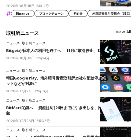
2026年08月05日 15時12分
#
Binance
ブロックチェーン
初心者
米国証券取引委員会（SEC）
View All
取引所ニュース
ニュース
取引所ニュース
Bitgetが日本人の利用を終了へ──11月に取引停止、12月末に強制決済
2026年08月03日 12時24分
ニュース
取引所ニュース
韓国Google Play、海外暗号資産取引所29社を配信停止──OKXやバイビ
ットなどが対象に
2026年07月27日 12時16分
ニュース
取引所ニュース
BitMart閉鎖へ──資産は8月26日までに引き出しを、日本人利用者も対
象
2026年07月26日 13時03分
ニュース
取引所ニュース