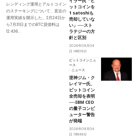
イラー氏「ビ
レンディング運用とアルトコイン
ットコインを
のステーキングについて、直近の
1 satoshiも
運用実績を開示した。2月24日か
売却していな
ら7月31日までのBTC貸借料は
い」──スト
ラテジーの方
12.436…
針と区別
2026年08月04
日 14時19分
ビットコインニュ
ース
ニュース
逆神ジム・ク
レイマー氏、
ビットコイン
全売却を表明
──IBM CEO
の量子コンピ
ューター警告
が発端
2026年08月04
日 11時49分