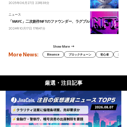
2025年06月27日 22時38分
ニュース
「MAYC」二次創作NFTのファウンダー、ラグプル容疑で逮捕
2024年10月17日 17時47分
Show More
More News:
Binance
ブロックチェーン
初心者
米国証
厳選・注目記事