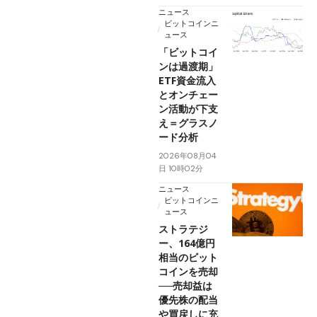
ニュース
ビットコインニ
ュース
「ビットコイ
ンは過渡期」
ETF資金流入
とオンチェー
ン活動が下支
え＝グラスノ
ード分析
2026年08月04
日 10時02分
ニュース
ビットコインニ
ュース
ストラテジ
ー、164億円
相当のビット
コインを売却
──売却益は
優先株の配当
や買戻しに充