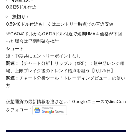
0.6125ドル付近
損切り：
0.5948ドル付近もしくはエントリー時点での直近安値
※0.6041ドルから0.6125ドル付近で短期HMAを価格が下回
った場合は早期利確を検討
ショート
短・中期共にエントリーポイントなし
関連：
【チャート分析】リップル（XRP）：短中期レンジ相
場、上限ブレイク後のトレンド始点を狙う【9月25日】
関連：
チャート分析ツール「トレーディングビュー」の使い
方
仮想通貨の最新情報を逃さない！GoogleニュースでJinaCoin
をフォロー！