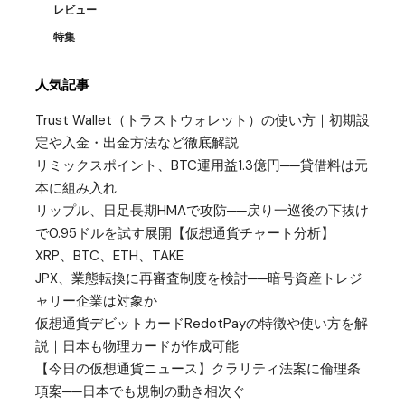
レビュー
特集
人気記事
Trust Wallet（トラストウォレット）の使い方｜初期設
定や入金・出金方法など徹底解説
リミックスポイント、BTC運用益1.3億円──貸借料は元
本に組み入れ
リップル、日足長期HMAで攻防──戻り一巡後の下抜け
で0.95ドルを試す展開【仮想通貨チャート分析】
XRP、BTC、ETH、TAKE
JPX、業態転換に再審査制度を検討──暗号資産トレジ
ャリー企業は対象か
仮想通貨デビットカードRedotPayの特徴や使い方を解
説｜日本も物理カードが作成可能
【今日の仮想通貨ニュース】クラリティ法案に倫理条
項案──日本でも規制の動き相次ぐ