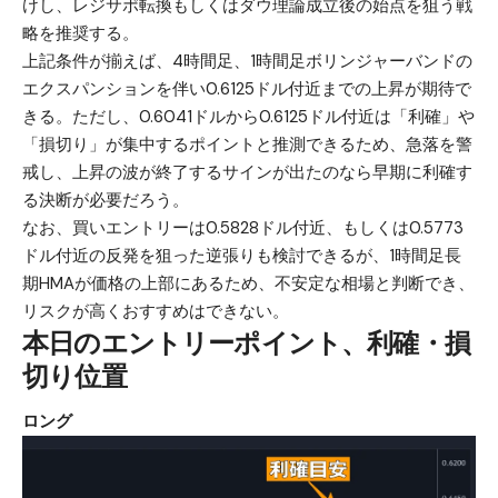
けし、レジサポ転換もしくはダウ理論成立後の始点を狙う戦
略を推奨する。
上記条件が揃えば、4時間足、1時間足ボリンジャーバンドの
エクスパンションを伴い0.6125ドル付近までの上昇が期待で
きる。ただし、0.6041ドルから0.6125ドル付近は「利確」や
「損切り」が集中するポイントと推測できるため、急落を警
戒し、上昇の波が終了するサインが出たのなら早期に利確す
る決断が必要だろう。
なお、買いエントリーは0.5828ドル付近、もしくは0.5773
ドル付近の反発を狙った逆張りも検討できるが、1時間足長
期HMAが価格の上部にあるため、不安定な相場と判断でき、
リスクが高くおすすめはできない。
本日のエントリーポイント、利確・損
切り位置
ロング