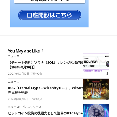
You May also Like
ニュース
【チャート分析】ソラナ（SOL）：レンジ相場継続中 短期ロング
【2024年8月30日】
2024年10月17日 17時40分
ニュース
BCG「Eternal Crypt – Wizardry BC -」、Wizardry BC INOの販
売日程を発表
2024年10月17日 17時45分
ニュース
プレスリリース
ビットコイン投資の後継先として注目のBTC Hyperとは