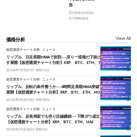
当
2026年08月04
日 09時49分
View All
価格分析
仮想通貨チャート分析
ニュース
リップル、日足長期HMAで攻防──戻り一巡後の下抜けで0.95ドルを試
す展開【仮想通貨チャート分析】XRP、BTC、ETH、TAKE
2026年08月07日 18時22分
仮想通貨チャート分析
ニュース
リップル、反転の条件整うか──4時間足長期HMA突破で雲下端を目指す
展開【仮想通貨チャート分析】XRP、BTC、ETH、HOME
2026年08月04日 18時36分
仮想通貨チャート分析
ニュース
リップル、反発局面でも売り目線継続──下降ダウ成立で下値追う展開
【仮想通貨チャート分析】XRP、BTC、ETH、UAI
2026年07月30日 18時11分