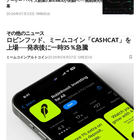
アーサー・ヘイズ創業のBitMEXが閉鎖へ──無期限先物を生んだ11年に
幕
2026年07月23日 19時42分
その他のニュース
ロビンフッド、ミームコイン「CASHCAT」を
上場──発表後に一時35％急騰
ミームコイン
アルトコイン
2026年08月07日 12時20分