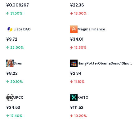
¥0.009267
¥22.36
↑ 31.50%
↓ 13.00%
Lista DAO
Magma Finance
¥9.72
¥34.01
↑ 22.00%
↓ 12.30%
HarryPotterObamaSonic10Inu (ETH)
Siren
¥2.34
¥8.22
↓ 11.10%
↑ 20.10%
UPCX
KAITO
¥24.53
¥111.52
↑ 17.40%
↓ 10.20%