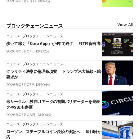
2026年08月01日 07時40分
View All
ブロックチェーンニュース
ニュース
ブロックチェーンニュース
歩いて稼ぐ「Step App」が4年で終了──FITFI保有者に対応呼びかけ
2026年08月07日 12時12分
ニュース
ブロックチェーンニュース
クラリティ法案に倫理条項案──トランプ米大統領へ暗号資産事業の売却
要求か
2026年08月07日 12時04分
ニュース
ブロックチェーンニュース
米サークル、独自L1アークの初期バリデーターを発表――ブラックロッ
クやSBIも参画
2026年08月06日 16時03分
ニュース
ブロックチェーンニュース
ローソン、ステーブルコイン決済の実証へ──8月6日からJPYCやUSDC対
応