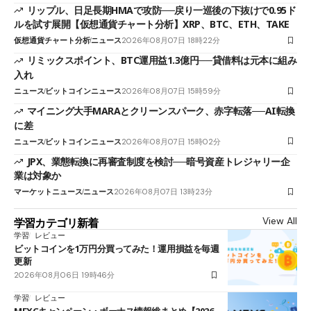
リップル、日足長期HMAで攻防──戻り一巡後の下抜けで0.95ド
ルを試す展開【仮想通貨チャート分析】XRP、BTC、ETH、TAKE
仮想通貨チャート分析
ニュース
2026年08月07日 18時22分
リミックスポイント、BTC運用益1.3億円──貸借料は元本に組み
入れ
ニュース
ビットコインニュース
2026年08月07日 15時59分
マイニング大手MARAとクリーンスパーク、赤字転落──AI転換
に差
ニュース
ビットコインニュース
2026年08月07日 15時02分
JPX、業態転換に再審査制度を検討──暗号資産トレジャリー企
業は対象か
マーケットニュース
ニュース
2026年08月07日 13時23分
View All
学習カテゴリ新着
学習
レビュー
ビットコインを1万円分買ってみた！運用損益を毎週
更新
2026年08月06日 19時46分
学習
レビュー