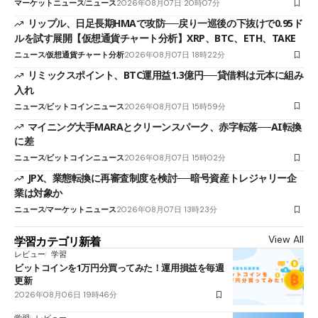
マーケットニュース
ニュース
2026年08月07日 20時07分
リップル、日足長期HMAで攻防──戻り一巡後の下抜けで0.95ド
ルを試す展開【仮想通貨チャート分析】XRP、BTC、ETH、TAKE
ニュース
仮想通貨チャート分析
2026年08月07日 18時22分
リミックスポイント、BTC運用益1.3億円──貸借料は元本に組み
入れ
ニュース
ビットコインニュース
2026年08月07日 15時59分
マイニング大手MARAとクリーンスパーク、赤字転落──AI転換
に差
ニュース
ビットコインニュース
2026年08月07日 15時02分
JPX、業態転換に再審査制度を検討──暗号資産トレジャリー企
業は対象か
ニュース
マーケットニュース
2026年08月07日 13時23分
View All
学習カテゴリ新着
レビュー
学習
ビットコインを1万円分買ってみた！運用損益を毎週
更新
2026年08月06日 19時46分