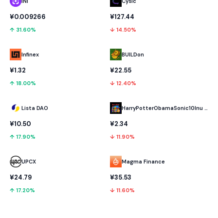
INI
Cysic
¥0.009266
¥127.44
↑ 31.60%
↓ 14.50%
Infinex
BUILDon
¥1.32
¥22.55
↑ 18.00%
↓ 12.40%
Lista DAO
HarryPotterObamaSonic10Inu (ETH)
¥10.50
¥2.34
↑ 17.90%
↓ 11.90%
UPCX
Magma Finance
¥24.79
¥35.53
↑ 17.20%
↓ 11.60%