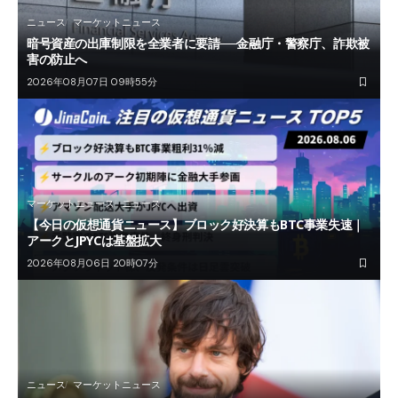
ニュース
マーケットニュース
暗号資産の出庫制限を全業者に要請──金融庁・警察庁、詐欺被
害の防止へ
2026年08月07日 09時55分
マーケットニュース
ニュース
【今日の仮想通貨ニュース】ブロック好決算もBTC事業失速｜
アークとJPYCは基盤拡大
2026年08月06日 20時07分
ニュース
マーケットニュース