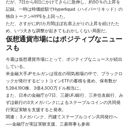
だが、7日から8日にかけてさらに急伸し、約50％の上昇を
記録。一時は時価総額で
Hyperliquid（ハイパーリキッド）
の
独自トークン
HYPE
を上回った。
ただ、さすがに約1カ月間ほぼ右肩上がりの上昇を続けたた
め、いつ大きな調整が起きてもおかしくない局面だ。
仮想通貨市場にはポジティブなニュー
スも
今週は仮想通貨市場にとって、ポジティブなニュースが続出
している。
米金融大手JPモルガンは現在の弱気相場の中で、ブラックロ
ックが発行するビットコインETFの蓄積を進め、保有数が
5,284,190株、3億4,300万ドル相当に。
また、日本の金融庁が7日、三菱UFJ銀行、三井住友銀行、み
ずほ銀行の3大メガバンクによるステーブルコインの共同発
行実証実験を支援すると発表。
関連：
3メガバンク、円建てステーブルコイン共同発行へ
──金融庁が実証実験支援、三菱商事も参画