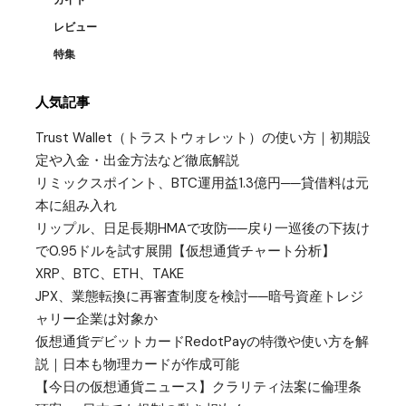
レビュー
特集
人気記事
Trust Wallet（トラストウォレット）の使い方｜初期設
定や入金・出金方法など徹底解説
リミックスポイント、BTC運用益1.3億円──貸借料は元
本に組み入れ
リップル、日足長期HMAで攻防──戻り一巡後の下抜け
で0.95ドルを試す展開【仮想通貨チャート分析】
XRP、BTC、ETH、TAKE
JPX、業態転換に再審査制度を検討──暗号資産トレジ
ャリー企業は対象か
仮想通貨デビットカードRedotPayの特徴や使い方を解
説｜日本も物理カードが作成可能
【今日の仮想通貨ニュース】クラリティ法案に倫理条