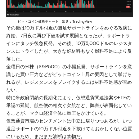
ビットコイン価格チャート 出典：TradingView
その後は10万ドル付近の週足サポートラインをめぐる攻防に
終始。7日夜に再び下値を試す展開となったが、サポートラ
インにタッチ後急反発。その後、10万5,000ドルのレジスタ
ンスにトライしたが、大きな好材料もなく燃料不足により反
落した。
金曜日の米株（S&P500）の小幅反発、サポートラインを意
識した買い圧力などがビットコイン上昇の要因として挙げら
れるが、レジスタンスをブレイクするには材料不足感が否め
ない。
特に米政府閉鎖の長期化により、仮想通貨関連法案やETFの
承認の延期、航空便の相次ぐ欠航など、弊害が表面化してい
ることが、マクロ経済全体に重圧をかけている。
仮想通貨市場のセンチメントは中立に戻りつつあるが、いつ
週足サポートの10万ドル付近を下抜けてもおかしくない位置
にいるため、まだまだ油断は禁物だ。