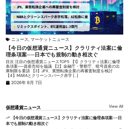
ニュース
,
マーケットニュース
【今日の仮想通貨ニュース】クラリティ法案に倫
リ
理条項案──日本でも規制の動き相次ぐ
下
分
目次 注目の仮想通貨ニュースTOP5 【1】クラリティ法案に倫理
条項案──資産売却を協議 【2】金融庁・警察庁、暗号資産の出
目
庫制限を要請 【3】JPX、業態転換企業の再審査制度を検討
ト
【4】MARAとクリーンスパーク赤字 […]
（
（X
2026年 8月 7日
View All
仮想通貨ニュース
【今日の仮想通貨ニュース】クラリティ法案に倫理条項案──日
本でも規制の動き相次ぐ