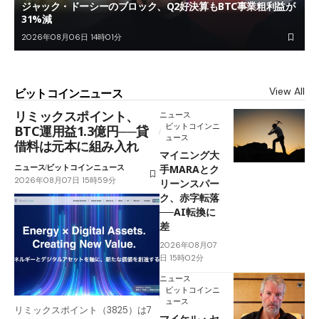
ジャック・ドーシーのブロック、Q2好決算もBTC事業粗利益が
31%減
2026年08月06日 14時01分
View All
ビットコインニュース
リミックスポイント、
ニュース
ビットコインニ
BTC運用益1.3億円──貸
ュース
借料は元本に組み入れ
マイニング大
ニュース
ビットコインニュース
手MARAとク
2026年08月07日 15時59分
リーンスパー
ク、赤字転落
──AI転換に
差
2026年08月07
日 15時02分
ニュース
ビットコインニ
ュース
リミックスポイント（3825）は7
マイケル・セ