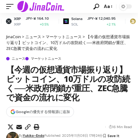
Aa
¥ 164.10
JPY-¥ 12,040.95
JPY-¥ 
Solana
Dogecoin
SOL
DOGE
+0.5%
+2.1%
JinaCoin
>
ニュース
>
マーケットニュース
>
【今週の仮想通貨市場振
り返り】ビットコイン、10万ドルの攻防続く──米政府閉鎖が重圧、
ZEC急騰で資金の流れに変化
ニュース
マーケットニュース
【今週の仮想通貨市場振り返り】
ビットコイン、10万ドルの攻防続
く──米政府閉鎖が重圧、ZEC急騰
で資金の流れに変化
Googleの優先する情報源に追加
16 Min Read
By
Yukiko-Endo
Published: 2025年11月08日 17時24分