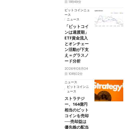
日 11時49分
ビットコインニュ
ース
ニュース
「ビットコイ
ンは過渡期」
ETF資金流入
とオンチェー
ン活動が下支
え＝グラスノ
ード分析
2026年08月04
日 10時02分
ニュース
ビットコインニ
ュース
ストラテジ
ー、164億円
相当のビット
コインを売却
──売却益は
優先株の配当