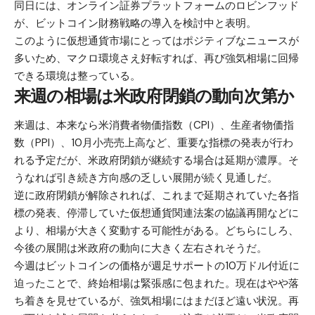
同日には、オンライン証券プラットフォームのロビンフッド
が、ビットコイン財務戦略の導入を検討中と表明。
このように仮想通貨市場にとってはポジティブなニュースが
多いため、マクロ環境さえ好転すれば、再び強気相場に回帰
できる環境は整っている。
来週の相場は米政府閉鎖の動向次第か
来週は、本来なら米消費者物価指数（CPI）、生産者物価指
数（PPI）、10月小売売上高など、重要な指標の発表が行わ
れる予定だが、米政府閉鎖が継続する場合は延期が濃厚。そ
うなれば引き続き方向感の乏しい展開が続く見通しだ。
逆に政府閉鎖が解除されれば、これまで延期されていた各指
標の発表、停滞していた仮想通貨関連法案の協議再開などに
より、相場が大きく変動する可能性がある。どちらにしろ、
今後の展開は米政府の動向に大きく左右されそうだ。
今週はビットコインの価格が週足サポートの10万ドル付近に
迫ったことで、終始相場は緊張感に包まれた。現在はやや落
ち着きを見せているが、強気相場にはまだほど遠い状況。再