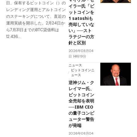
日、保有するビットコイン（）の
イラー氏「ビ
レンディング運用とアルトコイン
ットコインを
のステーキングについて、直近の
1 satoshiも
運用実績を開示した。2月24日か
売却していな
ら7月31日までのBTC貸借料は
い」──スト
ラテジーの方
12.436…
針と区別
2026年08月04
日 14時19分
ニュース
ビットコインニ
ュース
逆神ジム・ク
レイマー氏、
ビットコイン
全売却を表明
──IBM CEO
の量子コンピ
ューター警告
が発端
2026年08月04