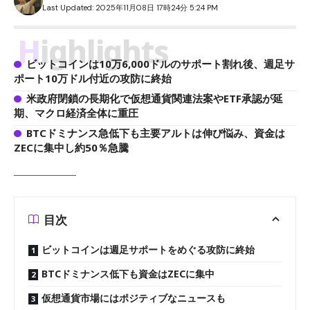
Last Updated: 2025年11月08日 17時24分 5:24 PM
Highlights
ビットコインは10万6,000ドルのサポート割れ後、週足サ
ポート10万ドル付近の攻防に終始
米政府閉鎖の長期化で仮想通貨関連法案やETF承認が延
期、マクロ経済全体に重圧
BTCドミナンス急低下も主要アルトは伸び悩み、資金は
ZECに集中し約50％急騰
目次
ビットコインは週足サポートをめぐる攻防に終始
BTCドミナンス低下も資金はZECに集中
仮想通貨市場にはポジティブなニュースも