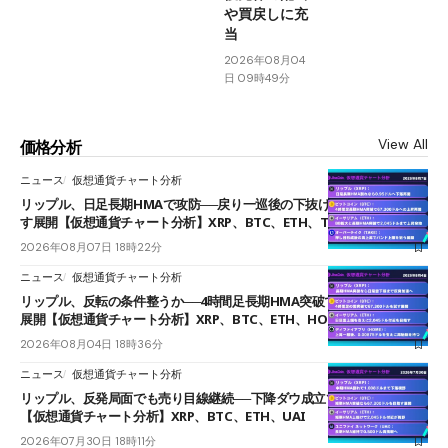
や買戻しに充
当
2026年08月04
日 09時49分
View All
価格分析
ニュース
仮想通貨チャート分析
リップル、日足長期HMAで攻防──戻り一巡後の下抜けで0.95ドルを試
す展開【仮想通貨チャート分析】XRP、BTC、ETH、TAKE
2026年08月07日 18時22分
ニュース
仮想通貨チャート分析
リップル、反転の条件整うか──4時間足長期HMA突破で雲下端を目指す
展開【仮想通貨チャート分析】XRP、BTC、ETH、HOME
2026年08月04日 18時36分
ニュース
仮想通貨チャート分析
リップル、反発局面でも売り目線継続──下降ダウ成立で下値追う展開
【仮想通貨チャート分析】XRP、BTC、ETH、UAI
2026年07月30日 18時11分