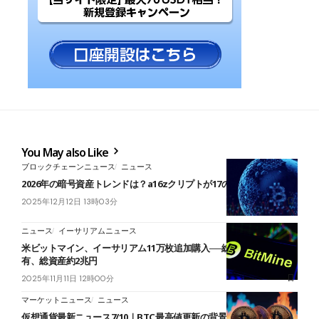
You May also Like
ブロックチェーンニュース
ニュース
2026年の暗号資産トレンドは？a16zクリプトが17の予測を公開
2025年12月12日 13時03分
ニュース
イーサリアムニュース
米ビットマイン、イーサリアム11万枚追加購入──総供給量の2.9%保
有、総資産約2兆円
2025年11月11日 12時00分
マーケットニュース
ニュース
仮想通貨最新ニュース7/10｜BTC最高値更新の背景、エミレーツ航