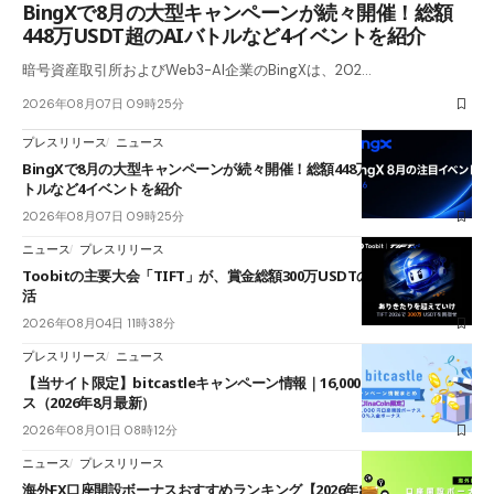
BingXで8月の大型キャンペーンが続々開催！総額
448万USDT超のAIバトルなど4イベントを紹介
暗号資産取引所およびWeb3-AI企業のBingXは、202…
2026年08月07日 09時25分
プレスリリース
ニュース
BingXで8月の大型キャンペーンが続々開催！総額448万USDT超のAIバ
トルなど4イベントを紹介
2026年08月07日 09時25分
ニュース
プレスリリース
Toobitの主要大会「TIFT」が、賞金総額300万USDTのレースとして復
活
2026年08月04日 11時38分
プレスリリース
ニュース
【当サイト限定】bitcastleキャンペーン情報｜16,000円口座開設ボーナ
ス（2026年8月最新）
2026年08月01日 08時12分
ニュース
プレスリリース
海外FX口座開設ボーナスおすすめランキング【2026年8月最新】