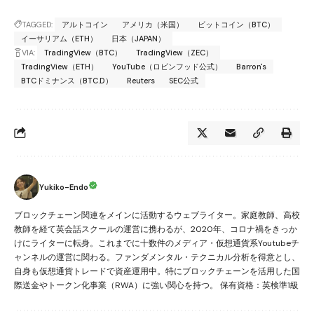
TAGGED:
アルトコイン
アメリカ（米国）
ビットコイン（BTC）
イーサリアム（ETH）
日本（JAPAN）
VIA:
TradingView（BTC）
TradingView（ZEC）
TradingView（ETH）
YouTube（ロビンフッド公式）
Barron's
BTCドミナンス（BTC.D）
Reuters
SEC公式
Yukiko-Endo
ブロックチェーン関連をメインに活動するウェブライター。家庭教師、高校
教師を経て英会話スクールの運営に携わるが、2020年、コロナ禍をきっか
けにライターに転身。これまでに十数件のメディア・仮想通貨系Youtubeチ
ャンネルの運営に関わる。ファンダメンタル・テクニカル分析を得意とし、
自身も仮想通貨トレードで資産運用中。特にブロックチェーンを活用した国
際送金やトークン化事業（RWA）に強い関心を持つ。 保有資格：英検準1級