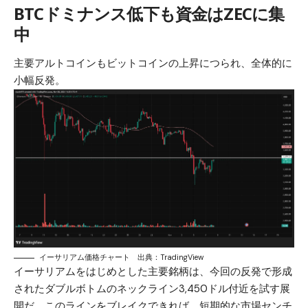
BTCドミナンス低下も資金はZECに集
中
主要アルトコインもビットコインの上昇につられ、全体的に
小幅反発。
イーサリアム価格チャート 出典：TradingView
イーサリアムをはじめとした主要銘柄は、今回の反発で形成
されたダブルボトムのネックライン3,450ドル付近を試す展
開だ。このラインをブレイクできれば、短期的な市場センチ