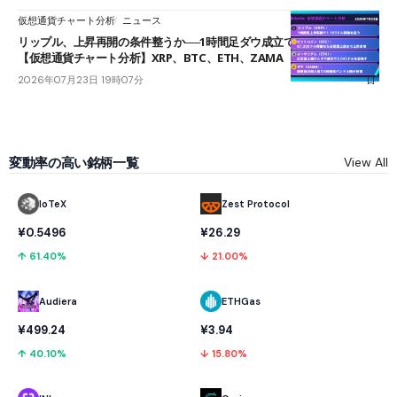
仮想通貨チャート分析
ニュース
リップル、上昇再開の条件整うか──1時間足ダウ成立で1.185ドルを狙う
【仮想通貨チャート分析】XRP、BTC、ETH、ZAMA
2026年07月23日 19時07分
変動率の高い銘柄一覧
View All
IoTeX
Zest Protocol
¥0.5496
¥26.29
↑ 61.40%
↓ 21.00%
Audiera
ETHGas
¥499.24
¥3.94
↑ 40.10%
↓ 15.80%