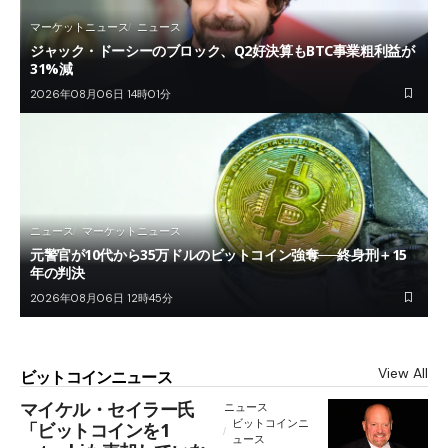
マーケットニュース
ニュース
ジャック・ドーシーのブロック、Q2好決算もBTC事業粗利益が
31%減
2026年08月06日 14時01分
ニュース
マーケットニュース
元警官が10代から35万ドルのビットコイン強奪──終身刑＋15
年の判決
2026年08月06日 12時45分
View All
ビットコインニュース
マイケル・セイラー氏
ニュース
ビットコインニ
「ビットコインを1
ュース