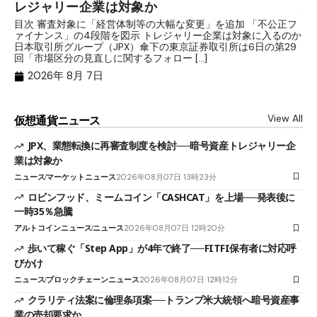
レジャリー企業は対象か
場
目次 審査対象に「経営体制等の大幅な変更」を追加 「不公正フ
目
ァイナンス」の4段階を図示 トレジャリー企業は対象に入るのか
時
日本取引所グループ（JPX）傘下の東京証券取引所は6日の第29
す
回「市場区分の見直しに関するフォロー […]
ャ
2026年 8月 7日
View All
仮想通貨ニュース
JPX、業態転換に再審査制度を検討──暗号資産トレジャリー企
業は対象か
ニュース
マーケットニュース
2026年08月07日 13時23分
ロビンフッド、ミームコイン「CASHCAT」を上場──発表後に
一時35％急騰
アルトコインニュース
ニュース
2026年08月07日 12時20分
歩いて稼ぐ「Step App」が4年で終了──FITFI保有者に対応呼
びかけ
ニュース
ブロックチェーンニュース
2026年08月07日 12時12分
クラリティ法案に倫理条項案──トランプ米大統領へ暗号資産事
業の売却要求か