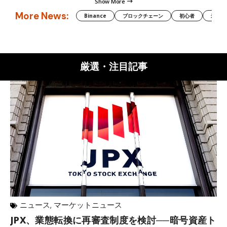
Show More
More News:
Binance
ブロックチェーン
初心者
米国証
厳選・注目記事
ニュース
,
マーケットニュース
JPX、業態転換に再審査制度を検討──暗号資産ト
ロ