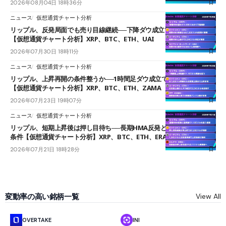
2026年08月04日 18時36分
ニュース
仮想通貨チャート分析
リップル、反発局面でも売り目線継続──下降ダウ成立で下値追う展開
【仮想通貨チャート分析】XRP、BTC、ETH、UAI
2026年07月30日 18時11分
ニュース
仮想通貨チャート分析
リップル、上昇再開の条件整うか──1時間足ダウ成立で1.185ドルを狙う
【仮想通貨チャート分析】XRP、BTC、ETH、ZAMA
2026年07月23日 19時07分
ニュース
仮想通貨チャート分析
リップル、短期上昇後は押し目待ち──長期HMA反発と雲上抜けが買い
条件【仮想通貨チャート分析】XRP、BTC、ETH、ERA
2026年07月21日 18時28分
変動率の高い銘柄一覧
View All
OVERTAKE
INI