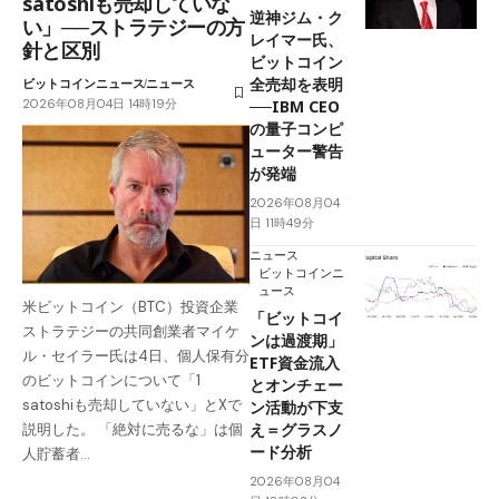
satoshiも売却していな
逆神ジム・ク
い」──ストラテジーの方
レイマー氏、
針と区別
ビットコイン
全売却を表明
ビットコインニュース
ニュース
2026年08月04日 14時19分
──IBM CEO
の量子コンピ
ューター警告
が発端
2026年08月04
日 11時49分
ニュース
ビットコインニ
ュース
米ビットコイン（BTC）投資企業
「ビットコイ
ストラテジーの共同創業者マイケ
ンは過渡期」
ル・セイラー氏は4日、個人保有分
ETF資金流入
のビットコインについて「1
とオンチェー
satoshiも売却していない」とXで
ン活動が下支
え＝グラスノ
説明した。 「絶対に売るな」は個
ード分析
人貯蓄者…
2026年08月04