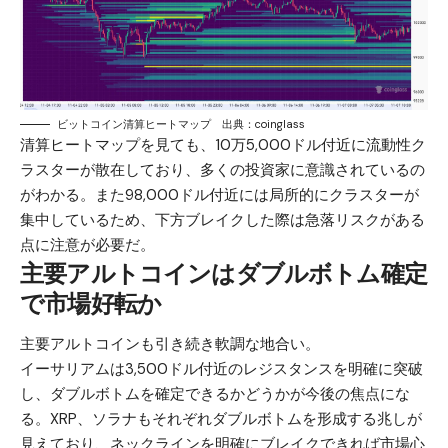
ビットコイン清算ヒートマップ 出典：coinglass
清算ヒートマップを見ても、10万5,000ドル付近に流動性ク
ラスターが散在しており、多くの投資家に意識されているの
がわかる。また98,000ドル付近には局所的にクラスターが
集中しているため、下方ブレイクした際は急落リスクがある
点に注意が必要だ。
主要アルトコインはダブルボトム確定
で市場好転か
主要アルトコインも引き続き軟調な地合い。
イーサリアム
は3,500ドル付近のレジスタンスを明確に突破
し、ダブルボトムを確定できるかどうかが今後の焦点にな
る。
XRP
、
ソラナ
もそれぞれダブルボトムを形成する兆しが
見えており、ネックラインを明確にブレイクできれば市場心