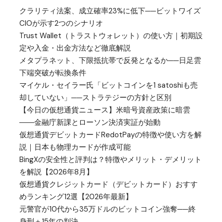
クラリティ法案、成立確率23%に低下──ビットワイズ
CIOが示す2つのシナリオ
Trust Wallet（トラストウォレット）の使い方｜初期設
定や入金・出金方法など徹底解説
メタプラネット、下限抵抗帯で反発となるか──日足雲
下端突破が転換条件
マイケル・セイラー氏「ビットコインを1 satoshiも売
却していない」──ストラテジーの方針と区別
【今日の仮想通貨ニュース】米暗号資産政策に暗雲
――金融庁新課とローソン決済実証が始動
仮想通貨デビットカードRedotPayの特徴や使い方を解
説｜日本も物理カードが作成可能
BingXの安全性と評判は？特徴やメリット・デメリット
を解説【2026年8月】
仮想通貨クレジットカード（デビットカード）おすす
めランキング12選【2026年最新】
元警官が10代から35万ドルのビットコイン強奪──終
身刑＋15年の判決