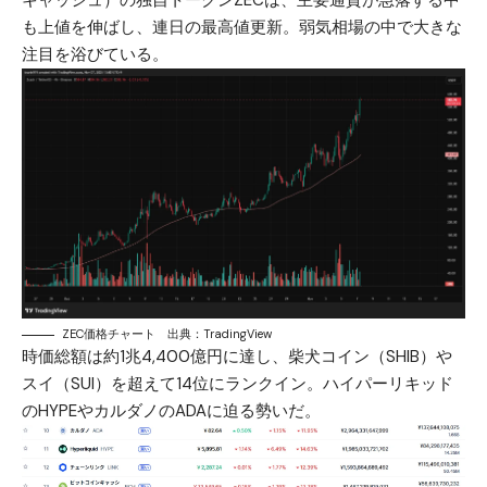
キャッシュ）の独自トークンZECは、主要通貨が急落する中
も上値を伸ばし、連日の最高値更新。弱気相場の中で大きな
注目を浴びている。
ZEC価格チャート 出典：TradingView
時価総額は約1兆4,400億円に達し、
柴犬コイン（SHIB）
や
スイ（SUI）
を超えて14位にランクイン。
ハイパーリキッド
の
HYPE
やカルダノの
ADA
に迫る勢いだ。