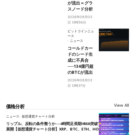
が流出＝グラ
スノード分析
2026年08月03
日 13時56分
ビットコインニュ
ース
ニュース
コールドカー
ドのシード生
成に不具合
──134億円超
のBTCが流出
2026年08月03
日 13時37分
View All
価格分析
ニュース
仮想通貨チャート分析
リップル、反転の条件整うか──4時間足長期HMA突破で雲下端を目指す
展開【仮想通貨チャート分析】XRP、BTC、ETH、HOME