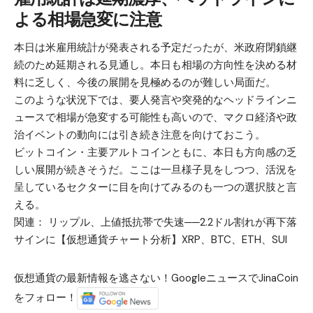
よる相場急変に注意
本日は米雇用統計が発表される予定だったが、米政府閉鎖継
続のため延期される見通し。本日も相場の方向性を決める材
料に乏しく、今後の展開を見極めるのが難しい局面だ。
このような状況下では、要人発言や突発的なヘッドラインニ
ュースで相場が急変する可能性も高いので、マクロ経済や政
治イベントの動向には引き続き注意を向けておこう。
ビットコイン・主要アルトコインともに、本日も方向感の乏
しい展開が続きそうだ。ここは一旦様子見をしつつ、活況を
呈しているセクターに目を向けてみるのも一つの選択肢と言
える。
関連：
リップル、上値抵抗帯で失速──2.2ドル割れが再下落
サインに【仮想通貨チャート分析】XRP、BTC、ETH、SUI
仮想通貨の最新情報を逃さない！GoogleニュースでJinaCoin
をフォロー！