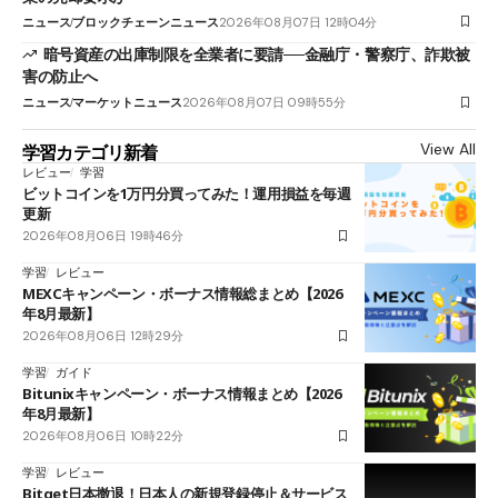
ニュース
ブロックチェーンニュース
2026年08月07日 12時04分
暗号資産の出庫制限を全業者に要請──金融庁・警察庁、詐欺被
害の防止へ
ニュース
マーケットニュース
2026年08月07日 09時55分
View All
学習カテゴリ新着
レビュー
学習
ビットコインを1万円分買ってみた！運用損益を毎週
更新
2026年08月06日 19時46分
学習
レビュー
MEXCキャンペーン・ボーナス情報総まとめ【2026
年8月最新】
2026年08月06日 12時29分
学習
ガイド
Bitunixキャンペーン・ボーナス情報まとめ【2026
年8月最新】
2026年08月06日 10時22分
学習
レビュー
Bitget日本撤退！日本人の新規登録停止＆サービス