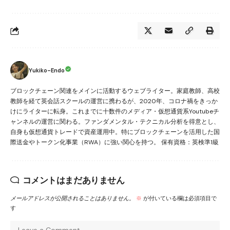
Yukiko-Endo
ブロックチェーン関連をメインに活動するウェブライター。家庭教師、高校
教師を経て英会話スクールの運営に携わるが、2020年、コロナ禍をきっか
けにライターに転身。これまでに十数件のメディア・仮想通貨系Youtubeチ
ャンネルの運営に関わる。ファンダメンタル・テクニカル分析を得意とし、
自身も仮想通貨トレードで資産運用中。特にブロックチェーンを活用した国
際送金やトークン化事業（RWA）に強い関心を持つ。 保有資格：英検準1級
コメントはまだありません
メールアドレスが公開されることはありません。
※
が付いている欄は必須項目で
す