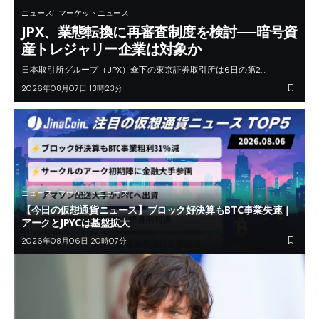
ニュース
マーケットニュース
JPX、業態転換に再審査制度を検討──暗号資
産トレジャリー企業は対象か
日本取引所グループ（JPX）傘下の東京証券取引所は6日の第2…
2026年08月07日 13時23分
ニュース
マーケットニュース
【今日の仮想通貨ニュース】ブロック好決算もBTC事業失速｜
アークとJPYCは基盤拡大
2026年08月06日 20時07分