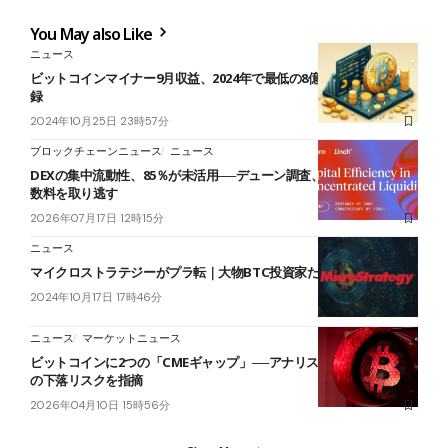
You May also Like
ニュース
ビットコインマイナー9月収益、2024年で最低の8億1,570万ドルを記
録
2024年10月25日 23時57分
ブロックチェーンニュース
ニュース
DEXの集中流動性、85％が未活用──デューン調査、年244億円の手
数料を取り逃す
2026年07月17日 12時15分
ニュース
マイクロストラテジーがプラ転｜大物BTC投資家たちの戦績を検証
2024年10月17日 17時46分
ニュース
マーケットニュース
ビットコインに2つの「CMEギャップ」──アナリスト、5万ドル台へ
の下落リスクを指摘
2026年04月10日 15時56分