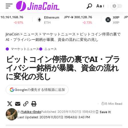
Aa
JPY-¥ 300,128.76
JPY-¥ 161.17
Ethereum
XRP
ETH
XRP
-0.73%
-2.96%
JinaCoin
>
ニュース
>
マーケットニュース
>
ビットコイン停滞の裏で
AI・プライバシー銘柄が暴騰、資金の流れに変化の兆し
マーケットニュース
ニュース
ビットコイン停滞の裏でAI・プラ
イバシー銘柄が暴騰、資金の流れ
に変化の兆し
Googleの優先する情報源に追加
15 Min Read
By
Yukiko-Endo
Published: 2025年11月07日 15時43分
Last Updated: 2025年11月07日 15時43分 3:43 PM