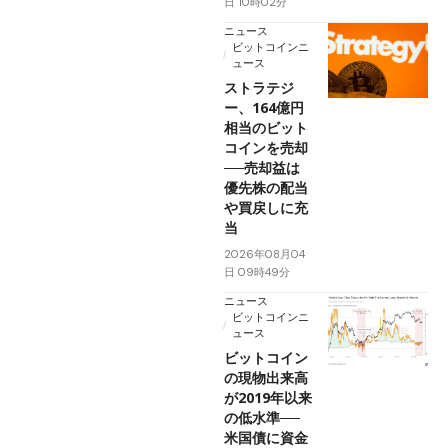
日 10時02分
ニュース
ビットコインニ
ュース
ストラテジ
ー、164億円
相当のビット
コインを売却
──売却益は
優先株の配当
や買戻しに充
当
2026年08月04
日 09時49分
ニュース
ビットコインニ
ュース
ビットコイン
の現物出来高
が2019年以来
の低水準──
米国債に資金