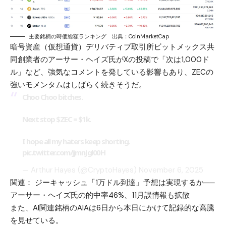
主要銘柄の時価総額ランキング 出典：CoinMarketCap
暗号資産（仮想通貨）デリバティブ取引所
ビットメックス
共
同創業者のアーサー・ヘイズ氏がXの投稿で「次は1,000ド
ル」など、強気なコメントを発している影響もあり、ZECの
強いモメンタムはしばらく続きそうだ。
Choo Choo bitches.
Next stop
$ZEC
= $1k.
I hope all my haters keep shorting.
pic.twitter.com/jjmnJgl00H
— Arthur Hayes (@CryptoHayes)
November 6, 2025
関連：
ジーキャッシュ「1万ドル到達」予想は実現するか──
アーサー・ヘイズ氏の的中率46%、11月誤情報も拡散
また、AI関連銘柄のAIAは6日から本日にかけて記録的な高騰
を見せている。