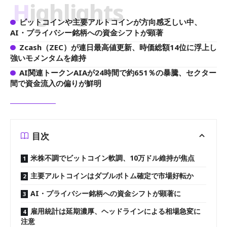
Highlights
ビットコインや主要アルトコインが方向感乏しい中、
AI・プライバシー銘柄への資金シフトが顕著
Zcash（ZEC）が連日最高値更新、時価総額14位に浮上し
強いモメンタムを維持
AI関連トークンAIAが24時間で約651％の暴騰、セクター
間で資金流入の偏りが鮮明
目次
米株不調でビットコイン軟調、10万ドル維持が焦点
主要アルトコインはダブルボトム確定で市場好転か
AI・プライバシー銘柄への資金シフトが顕著に
雇用統計は延期濃厚、ヘッドラインによる相場急変に
注意