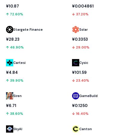
¥10.87
¥0.004861
↑ 72.60%
↓ 37.20%
Stargate Finance
Solar
¥28.23
¥0.3353
↑ 46.90%
↓ 29.00%
Cartesi
Cysic
¥4.84
¥101.59
↑ 39.90%
↓ 23.40%
GameBuild
Siren
¥0.1250
¥6.71
↓ 16.40%
↑ 38.60%
SkyAI
Canton