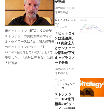
が発端
2026年08月04
日 11時49分
ビットコインニュ
ース
ニュース
米ビットコイン（BTC）投資企業
「ビットコイ
ストラテジーの共同創業者マイケ
ンは過渡期」
ル・セイラー氏は4日、個人保有分
ETF資金流入
のビットコインについて「1
とオンチェー
satoshiも売却していない」とXで
ン活動が下支
え＝グラスノ
説明した。 「絶対に売るな」は個
ード分析
人貯蓄者…
2026年08月04
日 10時02分
ニュース
ビットコインニ
ュース
ストラテジ
ー、164億円
相当のビット
コインを売却