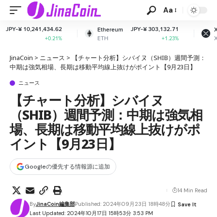
Aa
4.62
JPY-¥ 303,132.71
JPY-¥ 165.5
Ethereum
XRP
ETH
XRP
0.21%
+1.23%
-2.01
JinaCoin
>
ニュース
>
【チャート分析】シバイヌ（SHIB）週間予測：
中期は強気相場、長期は移動平均線上抜けがポイント【9月23日】
ニュース
【チャート分析】シバイヌ
（SHIB）週間予測：中期は強気相
場、長期は移動平均線上抜けがポ
イント【9月23日】
Googleの優先する情報源に追加
14 Min Read
By
JinaCoin編集部
Published: 2024年09月23日 18時48分
Last Updated: 2024年10月17日 15時53分 3:53 PM