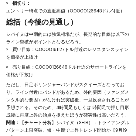
損切り：
エントリー時点での直近高値（0.0000126648ドル付近）
総括（今後の見通し）
シバイヌは中期的には強気相場だが、長期的な目線は以下の
ライン突破がポイントとなるだろう。
買い目線：0.0000161127ドル付近のレジスタンスライン
を価格が上抜け
売り目線：0.0000126648ドル付近のサポートラインを
価格が下抜け
ただし、日足ボリンジャーバンドがスクイーズとなってお
り、ライン付近にバンドがあるため、外的要因（ファンダメ
ンタル的な要因）がなければ突破後、一旦反発されることが
予想される。そのため、4時間足もしくは1時間足で押し目形
成後に再度上昇の始点を捉えたほうが確実性は高いだろう。
関連：
【チャート分析】シバイヌ（SHIB）：トライアングル
パターン上限突破、短・中期で上昇トレンド開始か【9月19