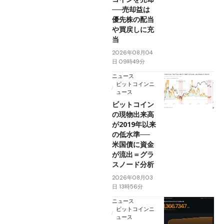
──売却益は
優先株の配当
や買戻しに充
当
2026年08月04
日 09時49分
ニュース
ビットコインニ
ュース
ビットコイン
の現物出来高
が2019年以来
の低水準──
米国債に資金
が流出＝グラ
スノード分析
2026年08月03
日 13時56分
ニュース
ビットコインニ
ュース