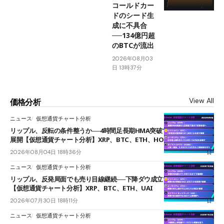
コールドカー
ドのシード生
成に不具合
──134億円超
のBTCが流出
2026年08月03
日 13時37分
View All
価格分析
ニュース
仮想通貨チャート分析
リップル、反転の条件整うか──4時間足長期HMA突破で雲下端を目指す
展開【仮想通貨チャート分析】XRP、BTC、ETH、HOME
2026年08月04日 18時36分
ニュース
仮想通貨チャート分析
リップル、反発局面でも売り目線継続──下降ダウ成立で下値追う展開
【仮想通貨チャート分析】XRP、BTC、ETH、UAI
2026年07月30日 18時11分
ニュース
仮想通貨チャート分析