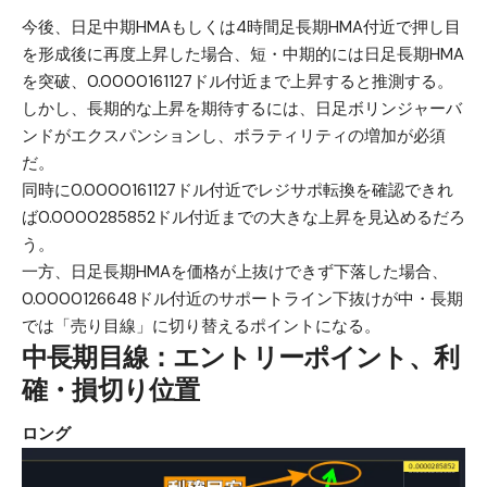
今後、日足中期HMAもしくは4時間足長期HMA付近で押し目
を形成後に再度上昇した場合、短・中期的には日足長期HMA
を突破、0.0000161127ドル付近まで上昇すると推測する。
しかし、長期的な上昇を期待するには、日足ボリンジャーバ
ンドがエクスパンションし、ボラティリティの増加が必須
だ。
同時に0.0000161127ドル付近でレジサポ転換を確認できれ
ば0.0000285852ドル付近までの大きな上昇を見込めるだろ
う。
一方、日足長期HMAを価格が上抜けできず下落した場合、
0.0000126648ドル付近のサポートライン下抜けが中・長期
では「売り目線」に切り替えるポイントになる。
中長期目線：エントリーポイント、利
確・損切り位置
ロング