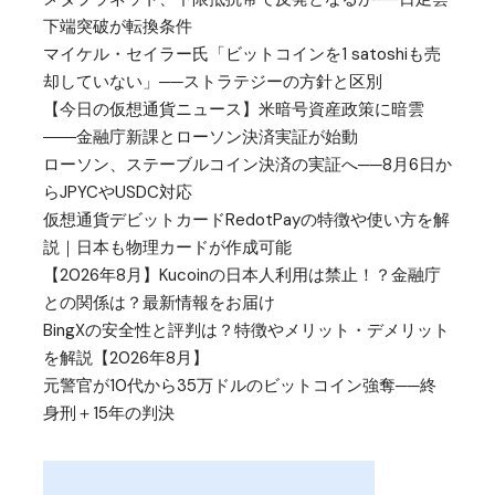
下端突破が転換条件
マイケル・セイラー氏「ビットコインを1 satoshiも売
却していない」──ストラテジーの方針と区別
【今日の仮想通貨ニュース】米暗号資産政策に暗雲
――金融庁新課とローソン決済実証が始動
ローソン、ステーブルコイン決済の実証へ──8月6日か
らJPYCやUSDC対応
仮想通貨デビットカードRedotPayの特徴や使い方を解
説｜日本も物理カードが作成可能
【2026年8月】Kucoinの日本人利用は禁止！？金融庁
との関係は？最新情報をお届け
BingXの安全性と評判は？特徴やメリット・デメリット
を解説【2026年8月】
元警官が10代から35万ドルのビットコイン強奪──終
身刑＋15年の判決