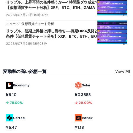
リップル、上昇再開の条件整うか──1時間足ダウ成立で1.185ドルを狙う
【仮想通貨チャート分析】XRP、BTC、ETH、ZAMA
2026年07月23日 19時07分
ニュース
仮想通貨チャート分析
リップル、短期上昇後は押し目待ち──長期HMA反発と雲上抜けが買い
条件【仮想通貨チャート分析】XRP、BTC、ETH、ERA
2026年07月21日 18時28分
変動率の高い銘柄一覧
View All
Biconomy
Solar
¥6.10
¥0.3583
↑ 75.00%
↓ 29.00%
Cartesi
Infinex
¥5.47
¥1.18