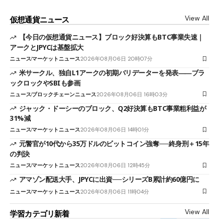
View All
仮想通貨ニュース
【今日の仮想通貨ニュース】ブロック好決算もBTC事業失速｜
アークとJPYCは基盤拡大
ニュース
マーケットニュース
2026年08月06日 20時07分
米サークル、独自L1アークの初期バリデーターを発表――ブラ
ックロックやSBIも参画
ニュース
ブロックチェーンニュース
2026年08月06日 16時03分
ジャック・ドーシーのブロック、Q2好決算もBTC事業粗利益が
31%減
ニュース
マーケットニュース
2026年08月06日 14時01分
元警官が10代から35万ドルのビットコイン強奪──終身刑＋15年
の判決
ニュース
マーケットニュース
2026年08月06日 12時45分
アマゾン配送大手、JPYCに出資──シリーズB累計約60億円に
ニュース
マーケットニュース
2026年08月06日 11時04分
View All
学習カテゴリ新着