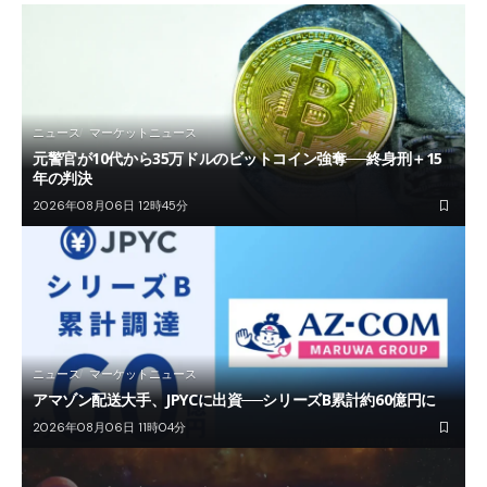
ニュース
マーケットニュース
元警官が10代から35万ドルのビットコイン強奪──終身刑＋15
年の判決
2026年08月06日 12時45分
ニュース
マーケットニュース
アマゾン配送大手、JPYCに出資──シリーズB累計約60億円に
2026年08月06日 11時04分