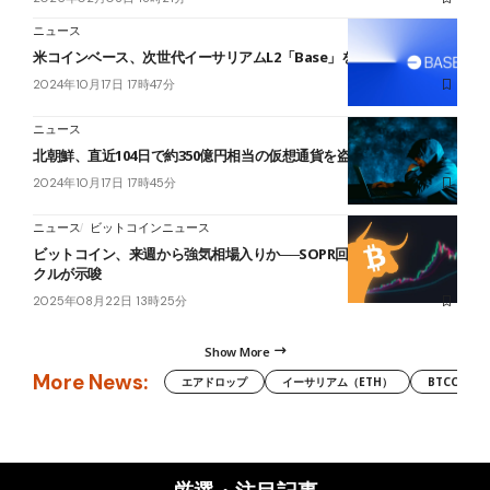
ニュース
米コインベース、次世代イーサリアムL2「Base」を新発表=速報
2024年10月17日 17時47分
ニュース
北朝鮮、直近104日で約350億円相当の仮想通貨を盗む
2024年10月17日 17時45分
ニュース
ビットコインニュース
ビットコイン、来週から強気相場入りか──SOPR回復と1064日サイ
クルが示唆
2025年08月22日 13時25分
Show More
More News:
エアドロップ
イーサリアム（ETH）
BTCC