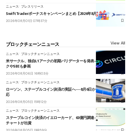
ニュース
プレスリリース
SwiftTraderボーナスキャンペーンまとめ【2026年8月最新】
2026年08月01日 07時37分
View All
ブロックチェーンニュース
ニュース
ブロックチェーンニュース
米サークル、独自L1アークの初期バリデーターを発表――ブラックロッ
クやSBIも参画
2026年08月06日 16時03分
ニュース
ブロックチェーンニュース
ローソン、ステーブルコイン決済の実証へ──8月6日からJPYCやUSDC対
応
2026年08月05日 15時12分
ニュース
ブロックチェーンニュース
ステーブルコイン決済のイエローカード、63億円調達──ソニーやスタン
チャートが出資
2026年08月05日 11時59分