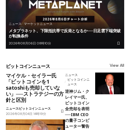
ニュース
マーケットニュース
メタプラネット、下限抵抗帯で反発となるか──日足雲下端突破
が転換条件
2026年08月06日 08時10分
View All
ビットコインニュース
マイケル・セイラー氏
ニュース
ビットコインニ
「ビットコインを1
ュース
satoshiも売却していな
逆神ジム・ク
い」──ストラテジーの方
レイマー氏、
針と区別
ビットコイン
全売却を表明
ニュース
ビットコインニュース
2026年08月04日 14時19分
──IBM CEO
の量子コンピ
ューター警告