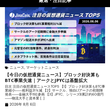
厳選・注目記事
ニュース
,
マーケットニュース
【今日の仮想通貨ニュース】ブロック好決算も
米
BTC事業失速｜アークとJPYCは基盤拡大
発
目次 注目の仮想通貨ニュースTOP5 【1】ブロック好決算もBTC事
目
業縮小――粗利益31％減 【2】サークル、独自L1アークの初期陣
や
発表――金融大手11社参画 【3】JPYC、シリーズB累計約60億円
る
――物流大手と資本業 […]
ブ
2026年 8月 6日