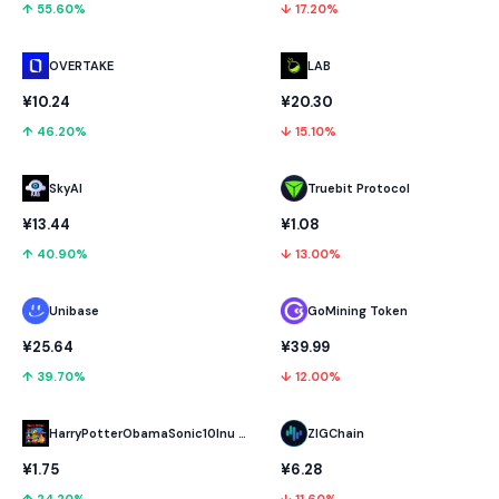
↑ 55.60%
↓ 17.20%
OVERTAKE
LAB
¥10.24
¥20.30
↑ 46.20%
↓ 15.10%
SkyAI
Truebit Protocol
¥13.44
¥1.08
↑ 40.90%
↓ 13.00%
Unibase
GoMining Token
¥25.64
¥39.99
↑ 39.70%
↓ 12.00%
HarryPotterObamaSonic10Inu (ETH)
ZIGChain
¥1.75
¥6.28