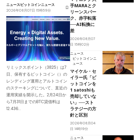
ニュース
ビットコインニュース
手MARAとク
2026年08月07日 15時59分
リーンスパー
ク、赤字転落
──AI転換に
差
2026年08月07
日 15時02分
ニュース
ビットコインニ
ュース
リミックスポイント（3825）は7
マイケル・セ
日、保有するビットコイン（）の
イラー氏「ビ
レンディング運用とアルトコイン
ットコインを
のステーキングについて、直近の
1 satoshiも
運用実績を開示した。2月24日か
売却していな
ら7月31日までのBTC貸借料は
い」──スト
ラテジーの方
12.436…
針と区別
2026年08月04
日 14時19分
ニュース