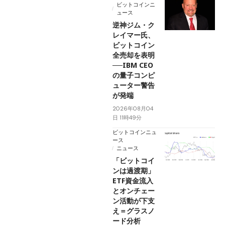
ビットコインニ
ュース
逆神ジム・ク
レイマー氏、
ビットコイン
全売却を表明
──IBM CEO
の量子コンピ
ューター警告
が発端
2026年08月04
日 11時49分
ビットコインニュ
ース
ニュース
「ビットコイ
ンは過渡期」
ETF資金流入
とオンチェー
ン活動が下支
え＝グラスノ
ード分析