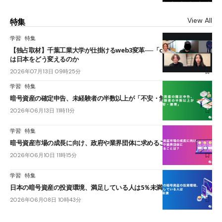
View All
特集
学習
特集
【独占取材】千葉工業大学が仕掛けるweb3変革──「cJPY」とAIの融合
は日本をどう変えるのか
2026年07月13日 09時25分
学習
特集
暗号資産の確定申告、未経験者の半数以上が「不安・無理」
2026年06月13日 11時11分
学習
特集
暗号資産市場の成長に向け、政府や業界団体に求めることは？
2026年06月10日 11時15分
学習
特集
日本の暗号資産の投資環境、満足している人は5％未満
2026年06月08日 10時43分