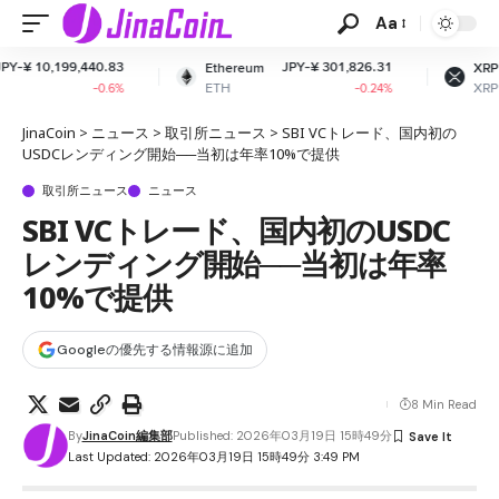
Aa
83
JPY-¥ 301,826.31
JPY-¥ 162.68
Ethereum
XRP
ETH
XRP
.6%
-0.24%
-2.06%
JinaCoin
>
ニュース
>
取引所ニュース
>
SBI VCトレード、国内初の
USDCレンディング開始──当初は年率10%で提供
取引所ニュース
ニュース
SBI VCトレード、国内初のUSDC
レンディング開始──当初は年率
10%で提供
Googleの優先する情報源に追加
8 Min Read
By
JinaCoin編集部
Published: 2026年03月19日 15時49分
Last Updated: 2026年03月19日 15時49分 3:49 PM