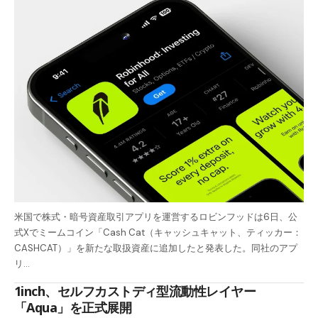
米国で株式・暗号資産取引アプリを運営するロビンフッドは6日、公
式Xでミームコイン「Cash Cat（キャッシュキャット、ティッカー：
CASHCAT）」を新たな取扱資産に追加したと発表した。同社のアプ
リ…
1inch、セルフカストディ型流動性レイヤー
「Aqua」を正式展開