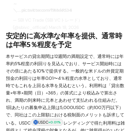
～
＼…
pic.twitter.com/f9MxkRS34i
— SBI VC Trade (SBI VCトレード）
(@sbivc_official)
March 18, 2026
安定的に高水準な年率を提供、通常時
は年率5％程度を予定
本サービスの貸出期間は12週間の満期設定で、通常時には年
率約5%程度の利回りを見込んでおり、サービス開始時には
その倍にあたる10%で提供する。一般的な米ドルの外貨定期
預金の利回りは年率0.01〜4％程度の水準としており、通常
時でもこれを上回る水準を見込むという。利用料は「貸出数
量×年率×期間（日）÷365」の算式により税込みで算出さ
れ、満期の到来時に元本とあわせて支払われる仕組みだ。
1回あたりの募集申込上限は5,000USDC（約100万円以下）
で、同社はこの上限額における税制面のメリットも訴求して
USDC
+0.01%
いる。USDC
レンディングで得た利用料は雑
所得として総合課税の対象となるが、他に雑所得がないなど