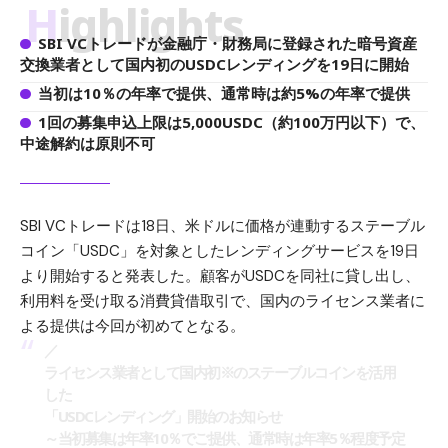
Highlights
SBI VCトレードが金融庁・財務局に登録された暗号資産
交換業者として国内初のUSDCレンディングを19日に開始
当初は10％の年率で提供、通常時は約5%の年率で提供
1回の募集申込上限は5,000USDC（約100万円以下）で、
中途解約は原則不可
SBI VCトレードは18日、米ドルに価格が連動するステーブル
コイン「USDC」を対象としたレンディングサービスを19日
より開始すると発表した。顧客がUSDCを同社に貸し出し、
利用料を受け取る消費貸借取引で、国内のライセンス業者に
よる提供は今回が初めてとなる。
／
ライセンス業者として国内初※のステーブルコインを活用
した
「USDCレンディング」開始のお知らせ
～当初募集は年率10％でご提供、通常時は年率5％程度予定