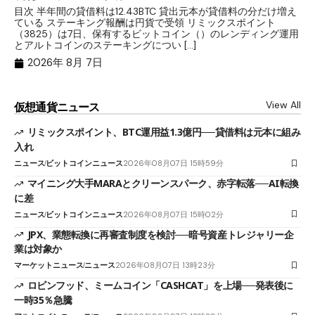
目次 半年間の貸借料は12.43BTC 貸出元本が貸借料の分だけ増え
目
ている ステーキング報酬は円貨で受領 リミックスポイント
が
（3825）は7日、保有するビットコイン（）のレンディング運用
ニ
とアルトコインのステーキングについ […]
パ
2026年 8月 7日
View All
仮想通貨ニュース
リミックスポイント、BTC運用益1.3億円──貸借料は元本に組み
入れ
ニュース
ビットコインニュース
2026年08月07日 15時59分
マイニング大手MARAとクリーンスパーク、赤字転落──AI転換
に差
ニュース
ビットコインニュース
2026年08月07日 15時02分
JPX、業態転換に再審査制度を検討──暗号資産トレジャリー企
業は対象か
マーケットニュース
ニュース
2026年08月07日 13時23分
ロビンフッド、ミームコイン「CASHCAT」を上場──発表後に
一時35％急騰