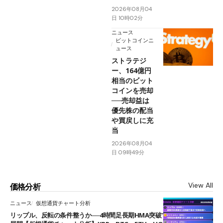
2026年08月04
日 10時02分
ニュース
ビットコインニ
ュース
ストラテジ
ー、164億円
相当のビット
コインを売却
──売却益は
優先株の配当
や買戻しに充
当
2026年08月04
日 09時49分
View All
価格分析
ニュース
仮想通貨チャート分析
リップル、反転の条件整うか──4時間足長期HMA突破で雲下端を目指す