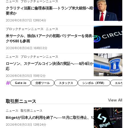
ニュース
ブロックチェーンニュース
クラリティ法案に倫理条項案──トランプ米大統領へ暗号資産事業の売却
要求か
2026年08月07日 12時04分
ブロックチェーンニュース
ニュース
米サークル、独自L1アークの初期バリデーターを発表――ブラックロッ
クやSBIも参画
2026年08月06日 16時03分
ニュース
ブロックチェーンニュース
ローソン、ステーブルコイン決済の実証へ──8月6日からJPYCやUSDC対
応
2026年08月05日 15時12分
#
Gate.io
分析ツール
スタックス
シンボル（XYM）
エルサル
View All
取引所ニュース
ニュース
取引所ニュース
Bitgetが日本人の利用を終了へ──11月に取引停止、12月末に強制決済
2026年08月03日 12時24分