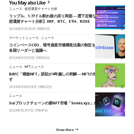
You May also Like
ニュース
仮想通貨チャート分析
リップル、1.77ドル割れ後の戻り局面──雲下定着なら続落想定【仮
想通貨チャート分析】XRP、BTC、ETH、ROSE
2026年01月30日 18時51分
マーケットニュース
ニュース
コインベースCEO、暗号資産市場構造法案の制定を推進──ダボスで
各国リーダーと協議へ
2026年01月21日 12時50分
ニュース
NFTニュース
BAYC「模倣NFT」訴訟が4年越しの和解──NFTの知財保護に先例残
す
2026年04月09日 13時02分
ニュース
Suiブロックチェーンの新NFT市場「Somis.xyz」がローンチ間近
2024年10月17日 17時47分
Show More