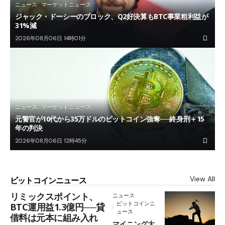
ニュース
マーケットニュース
ジャック・ドーシーのブロック、Q2好決算もBTC事業粗利益が
31%減
2026年08月06日 14時01分
ニュース
マーケットニュース
元警官が10代から35万ドルのビットコイン強奪──終身刑＋15
年の判決
2026年08月06日 12時45分
View All
ビットコインニュース
リミックスポイント、
ニュース
ビットコインニ
BTC運用益1.3億円──貸
ュース
借料は元本に組み入れ
マイニング大