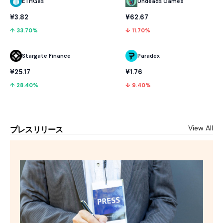
ETHGas
Undeads Games
¥3.82
¥62.67
↑ 33.70%
↓ 11.70%
Stargate Finance
Paradex
¥25.17
¥1.76
↑ 28.40%
↓ 9.40%
View All
プレスリリース