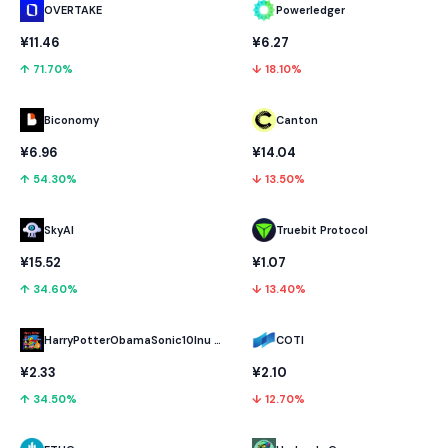
OVERTAKE
Powerledger
¥11.46
¥6.27
↑ 71.70%
↓ 18.10%
Biconomy
Canton
¥6.96
¥14.04
↑ 54.30%
↓ 13.50%
SkyAI
Truebit Protocol
¥15.52
¥1.07
↑ 34.60%
↓ 13.40%
HarryPotterObamaSonic10Inu (ETH)
COTI
¥2.33
¥2.10
↑ 34.50%
↓ 12.70%