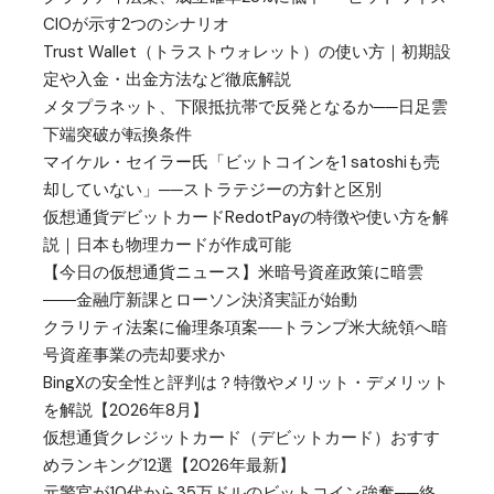
CIOが示す2つのシナリオ
Trust Wallet（トラストウォレット）の使い方｜初期設
定や入金・出金方法など徹底解説
メタプラネット、下限抵抗帯で反発となるか──日足雲
下端突破が転換条件
マイケル・セイラー氏「ビットコインを1 satoshiも売
却していない」──ストラテジーの方針と区別
仮想通貨デビットカードRedotPayの特徴や使い方を解
説｜日本も物理カードが作成可能
【今日の仮想通貨ニュース】米暗号資産政策に暗雲
――金融庁新課とローソン決済実証が始動
クラリティ法案に倫理条項案──トランプ米大統領へ暗
号資産事業の売却要求か
BingXの安全性と評判は？特徴やメリット・デメリット
を解説【2026年8月】
仮想通貨クレジットカード（デビットカード）おすす
めランキング12選【2026年最新】
元警官が10代から35万ドルのビットコイン強奪──終