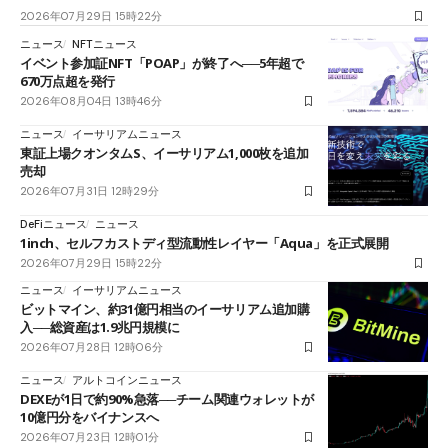
2026年07月29日 15時22分
ニュース
NFTニュース
イベント参加証NFT「POAP」が終了へ──5年超で
670万点超を発行
2026年08月04日 13時46分
ニュース
イーサリアムニュース
東証上場クオンタムS、イーサリアム1,000枚を追加
売却
2026年07月31日 12時29分
DeFiニュース
ニュース
1inch、セルフカストディ型流動性レイヤー「Aqua」を正式展開
2026年07月29日 15時22分
ニュース
イーサリアムニュース
ビットマイン、約31億円相当のイーサリアム追加購
入──総資産は1.9兆円規模に
2026年07月28日 12時06分
ニュース
アルトコインニュース
DEXEが1日で約90%急落──チーム関連ウォレットが
10億円分をバイナンスへ
2026年07月23日 12時01分