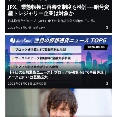
マーケットニュース
ニュース
JPX、業態転換に再審査制度を検討──暗号資
産トレジャリー企業は対象か
日本取引所グループ（JPX）傘下の東京証券取引所は6日の第2…
2026年08月07日 13時23分
ニュース
マーケットニュース
【今日の仮想通貨ニュース】ブロック好決算もBTC事業失速｜
アークとJPYCは基盤拡大
2026年08月06日 20時07分