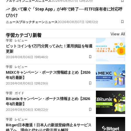
アルトコインニュース
ニュース
2026年08月07日 12時20分
歩いて稼ぐ「Step App」が4年で終了──FITFI保有者に対応呼
びかけ
ニュース
ブロックチェーンニュース
2026年08月07日 12時12分
View All
学習カテゴリ新着
学習
レビュー
ビットコインを1万円分買ってみた！運用損益を毎週
更新
2026年08月06日 19時46分
学習
レビュー
MEXCキャンペーン・ボーナス情報総まとめ【2026
年8月最新】
2026年08月06日 12時29分
学習
ガイド
Bitunixキャンペーン・ボーナス情報まとめ【2026
年8月最新】
2026年08月06日 10時22分
学習
レビュー
Bitget日本撤退！日本人の新規登録停止＆サービス
終了へ 理由と代わりの取引所も解説