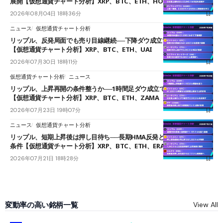
展開【仮想通貨チャート分析】XRP、BTC、ETH、HOME
2026年08月04日 18時36分
ニュース
仮想通貨チャート分析
リップル、反発局面でも売り目線継続──下降ダウ成立で下値追う展開
【仮想通貨チャート分析】XRP、BTC、ETH、UAI
2026年07月30日 18時11分
仮想通貨チャート分析
ニュース
リップル、上昇再開の条件整うか──1時間足ダウ成立で1.185ドルを狙う
【仮想通貨チャート分析】XRP、BTC、ETH、ZAMA
2026年07月23日 19時07分
ニュース
仮想通貨チャート分析
リップル、短期上昇後は押し目待ち──長期HMA反発と雲上抜けが買い
条件【仮想通貨チャート分析】XRP、BTC、ETH、ERA
2026年07月21日 18時28分
変動率の高い銘柄一覧
View All