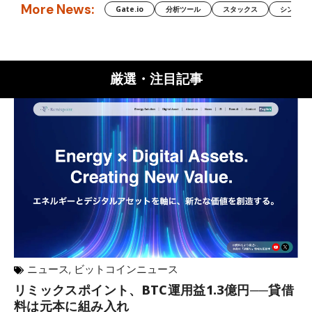
More News:
Gate.io
分析ツール
スタックス
シンボル（
厳選・注目記事
ニュース
,
ビットコインニュース
リミックスポイント、BTC運用益1.3億円──貸借
マ
料は元本に組み入れ
転