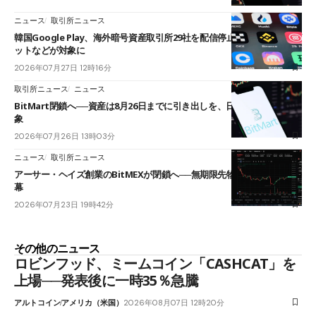
ニュース
取引所ニュース
韓国Google Play、海外暗号資産取引所29社を配信停止──OKXやバイビ
ットなどが対象に
2026年07月27日 12時16分
取引所ニュース
ニュース
BitMart閉鎖へ──資産は8月26日までに引き出しを、日本人利用者も対
象
2026年07月26日 13時03分
ニュース
取引所ニュース
アーサー・ヘイズ創業のBitMEXが閉鎖へ──無期限先物を生んだ11年に
幕
2026年07月23日 19時42分
その他のニュース
ロビンフッド、ミームコイン「CASHCAT」を
上場──発表後に一時35％急騰
アルトコイン
アメリカ（米国）
2026年08月07日 12時20分