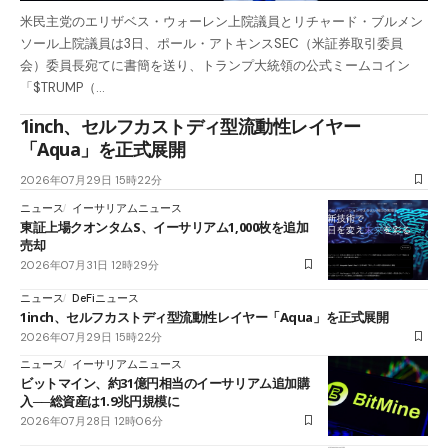
米民主党のエリザベス・ウォーレン上院議員とリチャード・ブルメン
ソール上院議員は3日、ポール・アトキンスSEC（米証券取引委員
会）委員長宛てに書簡を送り、トランプ大統領の公式ミームコイン
「$TRUMP（…
1inch、セルフカストディ型流動性レイヤー
「Aqua」を正式展開
2026年07月29日 15時22分
ニュース
イーサリアムニュース
東証上場クオンタムS、イーサリアム1,000枚を追加
売却
2026年07月31日 12時29分
ニュース
DeFiニュース
1inch、セルフカストディ型流動性レイヤー「Aqua」を正式展開
2026年07月29日 15時22分
ニュース
イーサリアムニュース
ビットマイン、約31億円相当のイーサリアム追加購
入──総資産は1.9兆円規模に
2026年07月28日 12時06分