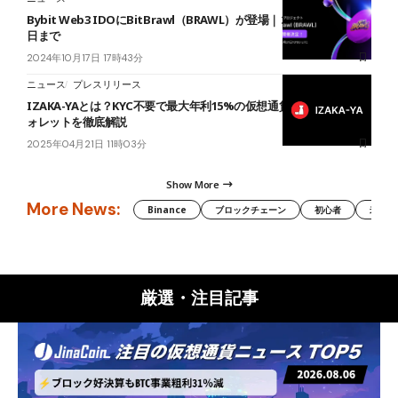
Bybit Web3 IDOにBitBrawl（BRAWL）が登場｜コミット期間は25
日まで
2024年10月17日 17時43分
ニュース
プレスリリース
IZAKA-YAとは？KYC不要で最大年利15%の仮想通貨レンディングウ
ォレットを徹底解説
2025年04月21日 11時03分
Show More
More News:
Binance
ブロックチェーン
初心者
米国証
厳選・注目記事