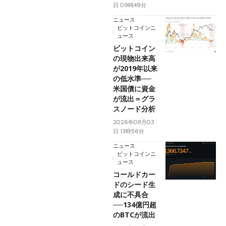
日 09時49分
ニュース
ビットコインニ
ュース
ビットコイン
の現物出来高
が2019年以来
の低水準──
米国債に資金
が流出＝グラ
スノード分析
2026年08月03
日 13時56分
ニュース
ビットコインニ
ュース
コールドカー
ドのシード生
成に不具合
──134億円超
のBTCが流出