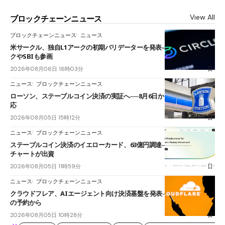
View All
ブロックチェーンニュース
ブロックチェーンニュース
ニュース
米サークル、独自L1アークの初期バリデーターを発表――ブラックロッ
クやSBIも参画
2026年08月06日 16時03分
ニュース
ブロックチェーンニュース
ローソン、ステーブルコイン決済の実証へ──8月6日からJPYCやUSDC対
応
2026年08月05日 15時12分
ニュース
ブロックチェーンニュース
ステーブルコイン決済のイエローカード、63億円調達──ソニーやスタン
チャートが出資
2026年08月05日 11時59分
ニュース
ブロックチェーンニュース
クラウドフレア、AIエージェント向け決済基盤を発表──まずハンドル名
の予約から
2026年08月05日 10時28分