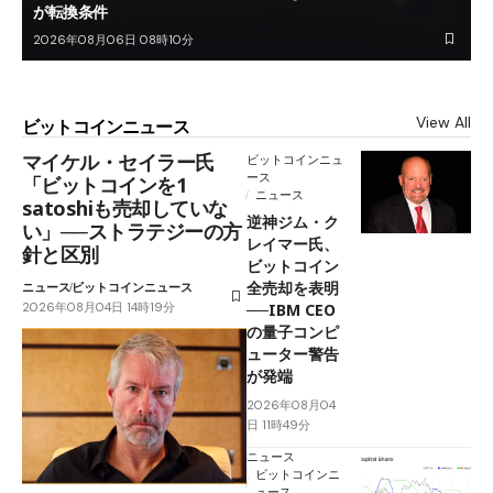
が転換条件
2026年08月06日 08時10分
View All
ビットコインニュース
マイケル・セイラー氏
ビットコインニュ
ース
「ビットコインを1
ニュース
satoshiも売却していな
逆神ジム・ク
い」──ストラテジーの方
レイマー氏、
針と区別
ビットコイン
全売却を表明
ニュース
ビットコインニュース
2026年08月04日 14時19分
──IBM CEO
の量子コンピ
ューター警告
が発端
2026年08月04
日 11時49分
ニュース
ビットコインニ
ュース