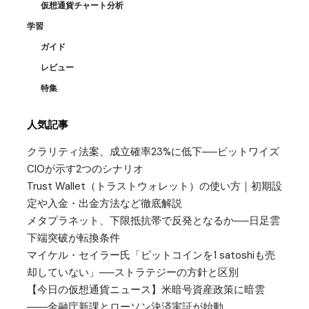
仮想通貨チャート分析
学習
ガイド
レビュー
特集
人気記事
クラリティ法案、成立確率23%に低下──ビットワイズ
CIOが示す2つのシナリオ
Trust Wallet（トラストウォレット）の使い方｜初期設
定や入金・出金方法など徹底解説
メタプラネット、下限抵抗帯で反発となるか──日足雲
下端突破が転換条件
マイケル・セイラー氏「ビットコインを1 satoshiも売
却していない」──ストラテジーの方針と区別
【今日の仮想通貨ニュース】米暗号資産政策に暗雲
――金融庁新課とローソン決済実証が始動