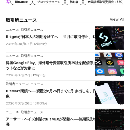
#
Binance
ブロックチェーン
初心者
米国証券取引委員会（SEC）
View All
取引所ニュース
ニュース
取引所ニュース
Bitgetが日本人の利用を終了へ──11月に取引停止、12月末に強制決済
2026年08月03日 12時24分
ニュース
取引所ニュース
韓国Google Play、海外暗号資産取引所29社を配信停止──OKXやバイビ
ットなどが対象に
2026年07月27日 12時16分
取引所ニュース
ニュース
BitMart閉鎖へ──資産は8月26日までに引き出しを、日本人利用者も対
象
2026年07月26日 13時03分
ニュース
取引所ニュース
アーサー・ヘイズ創業のBitMEXが閉鎖へ──無期限先物を生んだ11年に
幕