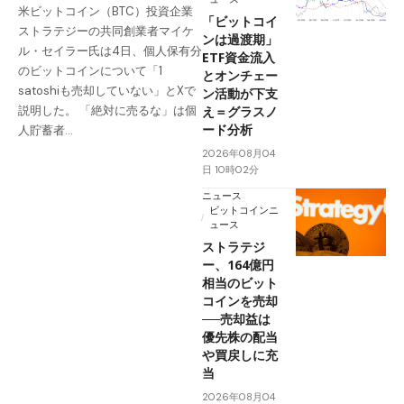
米ビットコイン（BTC）投資企業
「ビットコイ
ストラテジーの共同創業者マイケ
ンは過渡期」
ル・セイラー氏は4日、個人保有分
ETF資金流入
のビットコインについて「1
とオンチェー
satoshiも売却していない」とXで
ン活動が下支
え＝グラスノ
説明した。 「絶対に売るな」は個
ード分析
人貯蓄者…
2026年08月04
日 10時02分
ニュース
ビットコインニ
ュース
ストラテジ
ー、164億円
相当のビット
コインを売却
──売却益は
優先株の配当
や買戻しに充
当
2026年08月04