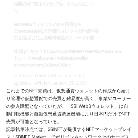
話題のNFT取引をだれでも、かんたんに
＼
SBI Web3ウォレットのNFT取引なら
MetaMaskなど外部ウォレットの作成不要
お客さまによる暗号資産のトレード不要
作成はこちら
https://t.co/VFBMMYPlaB
#sbi
#sbivc
#vc
トレード
#web3
#NFT
#sbiweb3wallet
pic.twitter.com/JVXNwC45wc
— SBI VC Trade (SBI VCトレード）
(@sbivc_official)
January 25, 2023
これまでのNFT売買は、仮想通貨ウォレットの作成から始ま
り管理や仮想通貨での売買と難易度が高く、事業やユーザー
の参入障壁となっていたが、「SBI Web3ウォレット」は自
動円転機能と自動仮想通貨調達機能により日本円だけでNFT
売買が可能となっている。
記事執筆時点では、SBINFTが提供するNFTマーケットプレイ
ス「SBINFT Market」でポリゴンネットワーク上のサービス