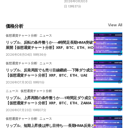
2026年08月03
日 13時37分
View All
価格分析
仮想通貨チャート分析
ニュース
リップル、反転の条件整うか──4時間足長期HMA突破で雲下端を目指す
展開【仮想通貨チャート分析】XRP、BTC、ETH、HOME
2026年08月04日 18時36分
仮想通貨チャート分析
ニュース
リップル、反発局面でも売り目線継続──下降ダウ成立で下値追う展開
【仮想通貨チャート分析】XRP、BTC、ETH、UAI
2026年07月30日 18時11分
ニュース
仮想通貨チャート分析
リップル、上昇再開の条件整うか──1時間足ダウ成立で1.185ドルを狙う
【仮想通貨チャート分析】XRP、BTC、ETH、ZAMA
2026年07月23日 19時07分
仮想通貨チャート分析
ニュース
リップル、短期上昇後は押し目待ち──長期HMA反発と雲上抜けが買い