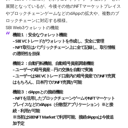
展開となっているが、今後その他のNFTマーケットプレイス
やブロックチェーンゲームなどのdAppの拡大や、複数のブ
ロックチェーンに対応する模様。
SBI Web3ウォレットの機能
機能１：安全なウォレット機能
– SBI VCトレードがウォレットを作成し、安全に管理
– NFT取引はパブリックチェーン上に全て記録し、取引情報
の透明性を担保
機能２：自動円転機能、自動暗号資産調達機能
– ユーザーの暗号資産⇔円の交換を自動で実施
– ユーザーはSBI VCトレード口座内の暗号資産でのNFT売買
はもちろん、日本円でのNFT売買が可能
機能３：dAppsとの接続機能
– NFTを活用したブロックチェーンゲームやNFTマーケット
プレイスなどのdApps（分散型アプリケーション）※と接
続・利用が可能
※当初はSBINFT Marketで利用可能、接続dAppsは今後追
加予定