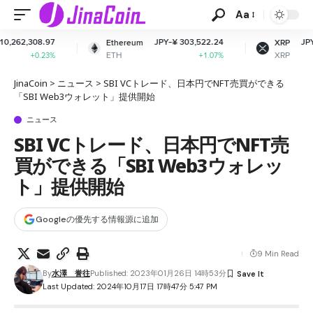
Aa
JPY-¥ 303,522.24
JPY-¥ 165.83
Ethereum
XRP
ETH
XRP
+1.07%
-1.94%
JinaCoin
>
ニュース
>
SBI VCトレード、日本円でNFT売買ができる
「SBI Web3ウォレット」提供開始
ニュース
SBI VCトレード、日本円でNFT売
買ができる「SBI Web3ウォレッ
ト」提供開始
Googleの優先する情報源に追加
9 Min Read
By
水澤 誉往
Published: 2023年01月26日 14時53分
Last Updated: 2024年10月17日 17時47分 5:47 PM