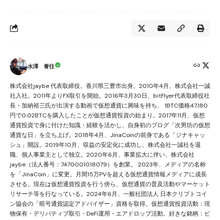
水澤 誉往
株式会社jaybe 代表取締役。香川県三豊市出身。2010年4月、株式会社一誠
社入社。2011年よりFX取引を開始。2016年3月30日、bitFlyer代表取締役社
長・加納裕三氏が出演する動画で仮想通貨に興味を持ち、 1BTC価格47,180
円で0.02BTCを購入したことが仮想通貨投資の始まり。2017年11月、仮想
通貨投資で身に付けた知識・経験を活かし、自身初のブログ「次男坊の仮想
通貨な日」を立ち上げ。2018年4月、JinaCoinの前身である「ジナキャッ
シュ」開設。2019年10月、収益の安定化に成功し、株式会社一誠社を退
職、個人事業主として独立。2020年6月、事業拡大に伴い、株式会社
jaybe（法人番号：7470001018079）を創業。 2023年、メディアの名称
を「JinaCoin」に変更。月間15万PVを超える仮想通貨情報メディアに成長
させる。現在は仮想通貨投資を行う傍ら、仮想通貨の普及活動やマーケット
リサーチ等を行なっている。2024年6月、一般社団法人 日本クリプトコイ
ン協会の「暗号通貨認定アドバイザー」資格を取得。仮想通貨投資活動：現
物保有・デリバティブ取引・DeFi運用・エアドロップ活動。好きな銘柄：ビ