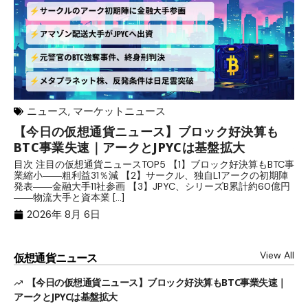
ニュース
,
マーケットニュース
【今日の仮想通貨ニュース】ブロック好決算も
米
BTC事業失速｜アークとJPYCは基盤拡大
発
目次 注目の仮想通貨ニュースTOP5 【1】ブロック好決算もBTC事
目
業縮小――粗利益31％減 【2】サークル、独自L1アークの初期陣
や
発表――金融大手11社参画 【3】JPYC、シリーズB累計約60億円
る
――物流大手と資本業 […]
ブ
2026年 8月 6日
View All
仮想通貨ニュース
【今日の仮想通貨ニュース】ブロック好決算もBTC事業失速｜
アークとJPYCは基盤拡大