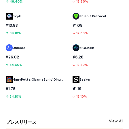
↑ 46.40%
↓ 12.60%
SkyAI
Truebit Protocol
¥13.83
¥1.08
↑ 39.10%
↓ 12.50%
Unibase
ZIGChain
¥26.02
¥6.28
↑ 34.60%
↓ 12.20%
HarryPotterObamaSonic10Inu (ETH)
Seeker
¥1.75
¥1.19
↑ 24.10%
↓ 12.10%
View All
プレスリリース