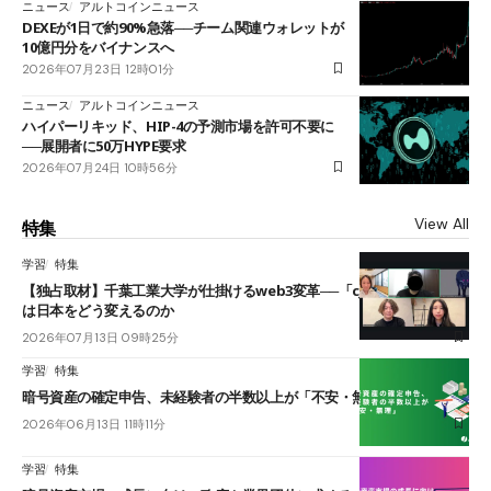
ニュース
アルトコインニュース
DEXEが1日で約90%急落──チーム関連ウォレットが
10億円分をバイナンスへ
2026年07月23日 12時01分
ニュース
アルトコインニュース
ハイパーリキッド、HIP-4の予測市場を許可不要に
──展開者に50万HYPE要求
2026年07月24日 10時56分
View All
特集
学習
特集
【独占取材】千葉工業大学が仕掛けるweb3変革──「cJPY」とAIの融合
は日本をどう変えるのか
2026年07月13日 09時25分
学習
特集
暗号資産の確定申告、未経験者の半数以上が「不安・無理」
2026年06月13日 11時11分
学習
特集