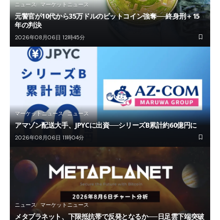
ニュース
マーケットニュース
元警官が10代から35万ドルのビットコイン強奪──終身刑＋15
年の判決
2026年08月06日 12時45分
マーケットニュース
ニュース
アマゾン配送大手、JPYCに出資──シリーズB累計約60億円に
2026年08月06日 11時04分
ニュース
マーケットニュース
メタプラネット、下限抵抗帯で反発となるか──日足雲下端突破