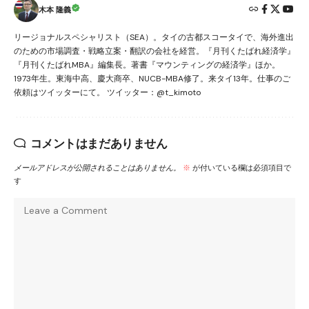
木本 隆義
リージョナルスペシャリスト（SEA）。タイの古都スコータイで、海外進出
のための市場調査・戦略立案・翻訳の会社を経営。『月刊くたばれ経済学』
『月刊くたばれMBA』編集長。著書『マウンティングの経済学』ほか。
1973年生。東海中高、慶大商卒、NUCB-MBA修了。来タイ13年。仕事のご
依頼はツイッターにて。 ツイッター：@t_kimoto
コメントはまだありません
メールアドレスが公開されることはありません。
※
が付いている欄は必須項目で
す