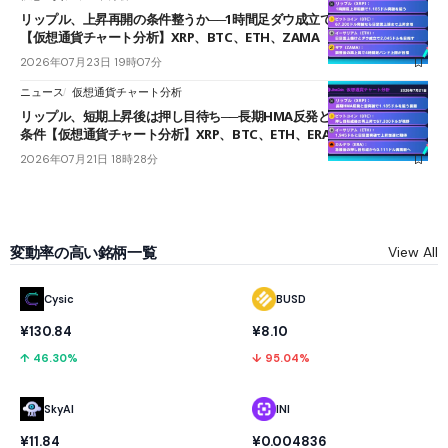
リップル、上昇再開の条件整うか──1時間足ダウ成立で1.185ドルを狙う
【仮想通貨チャート分析】XRP、BTC、ETH、ZAMA
2026年07月23日 19時07分
ニュース
仮想通貨チャート分析
リップル、短期上昇後は押し目待ち──長期HMA反発と雲上抜けが買い
条件【仮想通貨チャート分析】XRP、BTC、ETH、ERA
2026年07月21日 18時28分
変動率の高い銘柄一覧
View All
Cysic
BUSD
¥130.84
¥8.10
↑ 46.30%
↓ 95.04%
SkyAI
INI
¥11.84
¥0.004836