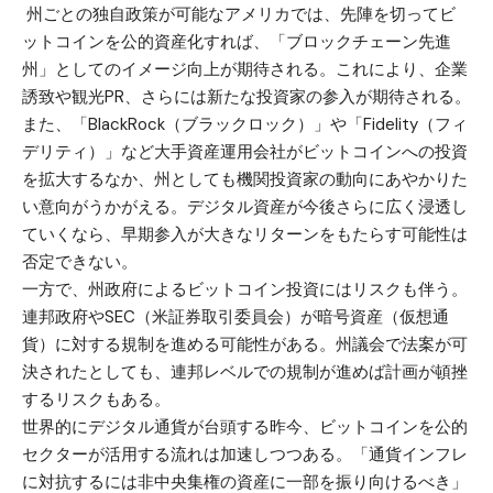
州ごとの独自政策が可能なアメリカでは、先陣を切ってビ
ットコインを公的資産化すれば、「ブロックチェーン先進
州」としてのイメージ向上が期待される。これにより、企業
誘致や観光PR、さらには新たな投資家の参入が期待される。
また、「BlackRock（ブラックロック）」や「Fidelity（フィ
デリティ）」など大手資産運用会社がビットコインへの投資
を拡大するなか、州としても機関投資家の動向にあやかりた
い意向がうかがえる。デジタル資産が今後さらに広く浸透し
ていくなら、早期参入が大きなリターンをもたらす可能性は
否定できない。
一方で、州政府によるビットコイン投資にはリスクも伴う。
連邦政府やSEC（米証券取引委員会）が暗号資産（仮想通
貨）に対する規制を進める可能性がある。州議会で法案が可
決されたとしても、連邦レベルでの規制が進めば計画が頓挫
するリスクもある。
世界的にデジタル通貨が台頭する昨今、ビットコインを公的
セクターが活用する流れは加速しつつある。「通貨インフレ
に対抗するには非中央集権の資産に一部を振り向けるべき」