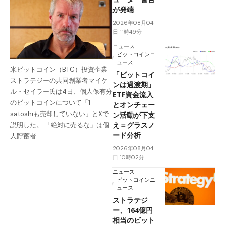
が発端
2026年08月04
日 11時49分
ニュース
ビットコインニ
ュース
米ビットコイン（BTC）投資企業
「ビットコイ
ストラテジーの共同創業者マイケ
ンは過渡期」
ル・セイラー氏は4日、個人保有分
ETF資金流入
のビットコインについて「1
とオンチェー
satoshiも売却していない」とXで
ン活動が下支
え＝グラスノ
説明した。 「絶対に売るな」は個
ード分析
人貯蓄者…
2026年08月04
日 10時02分
ニュース
ビットコインニ
ュース
ストラテジ
ー、164億円
相当のビット