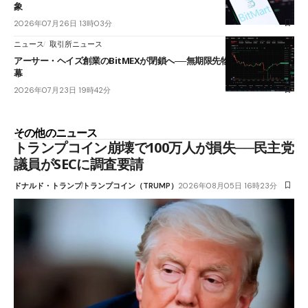
象
2026年07月26日 13時03分
ニュース
取引所ニュース
アーサー・ヘイズ創業のBitMEXが閉鎖へ──無期限先物を生んだ11年に
幕
2026年07月23日 19時42分
その他のニュース
トランプコイン崩壊で100万人が損失──民主党
議員がSECに調査要請
ドナルド・トランプ
トランプコイン（TRUMP）
2026年08月05日 16時23分