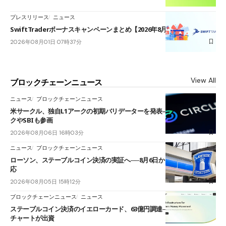
プレスリリース
ニュース
SwiftTraderボーナスキャンペーンまとめ【2026年8月最新】
2026年08月01日 07時37分
View All
ブロックチェーンニュース
ニュース
ブロックチェーンニュース
米サークル、独自L1アークの初期バリデーターを発表――ブラックロッ
クやSBIも参画
2026年08月06日 16時03分
ニュース
ブロックチェーンニュース
ローソン、ステーブルコイン決済の実証へ──8月6日からJPYCやUSDC対
応
2026年08月05日 15時12分
ブロックチェーンニュース
ニュース
ステーブルコイン決済のイエローカード、63億円調達──ソニーやスタン
チャートが出資