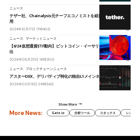
ニュース
テザー社、Chainalysis元チーフエコノミストを経済部門責任者に起
用
2024年10月17日 17時40分
ニュース
マーケットニュース
【6/24 仮想通貨ETF動向】ビットコイン・イーサリアムが5日連続流
出
2026年06月25日 16時30分
ニュース
ブロックチェーンニュース
アスターDEX、デリバティブ特化の独自L1メインネット公開
2026年03月18日 09時54分
Show More
More News:
Gate.io
分析ツール
スタックス
シンボル（