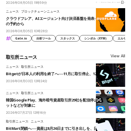
2026年08月05日 11時59分
ニュース
ブロックチェーンニュース
クラウドフレア、AIエージェント向け決済基盤を発表──まずハンドル名
の予約から
2026年08月05日 10時28分
#
Gate.io
分析ツール
スタックス
シンボル（XYM）
エルサル
View All
取引所ニュース
ニュース
取引所ニュース
Bitgetが日本人の利用を終了へ──11月に取引停止、12月末に強制決済
2026年08月03日 12時24分
ニュース
取引所ニュース
韓国Google Play、海外暗号資産取引所29社を配信停止──OKXやバイビ
ットなどが対象に
2026年07月27日 12時16分
取引所ニュース
ニュース
BitMart閉鎖へ──資産は8月26日までに引き出しを、日本人利用者も対