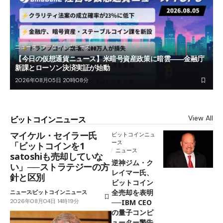
ニュース
マーケットニュース
【今日の仮想通貨ニュース】米暗号資産政策に暗雲――金融庁
新課とローソン決済実証が始動
2026年08月05日 20時08分
View All
ビットコインニュース
マイケル・セイラー氏
ビットコインニュ
ース
「ビットコインを1
ニュース
satoshiも売却していな
逆神ジム・ク
い」──ストラテジーの方
レイマー氏、
針と区別
ビットコイン
全売却を表明
ニュース
ビットコインニュース
2026年08月04日 14時19分
──IBM CEO
の量子コンピ
ューター警告