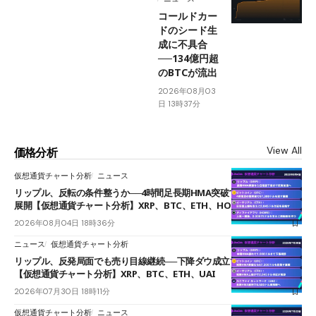
コールドカー
ドのシード生
成に不具合
──134億円超
のBTCが流出
2026年08月03
日 13時37分
View All
価格分析
仮想通貨チャート分析
ニュース
リップル、反転の条件整うか──4時間足長期HMA突破で雲下端を目指す
展開【仮想通貨チャート分析】XRP、BTC、ETH、HOME
2026年08月04日 18時36分
ニュース
仮想通貨チャート分析
リップル、反発局面でも売り目線継続──下降ダウ成立で下値追う展開
【仮想通貨チャート分析】XRP、BTC、ETH、UAI
2026年07月30日 18時11分
仮想通貨チャート分析
ニュース