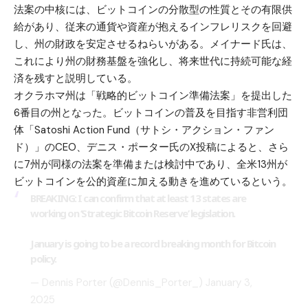
法案の中核には、ビットコインの分散型の性質とその有限供
給があり、従来の通貨や資産が抱えるインフレリスクを回避
し、州の財政を安定させるねらいがある。メイナード氏は、
これにより州の財務基盤を強化し、将来世代に持続可能な経
済を残すと説明している。
オクラホマ州は「戦略的ビットコイン準備法案」を提出した
6番目の州となった。ビットコインの普及を目指す非営利団
体「Satoshi Action Fund（サトシ・アクション・ファン
ド）」のCEO、デニス・ポーター氏のX投稿によると、さら
に7州が同様の法案を準備または検討中であり、全米13州が
ビットコインを公的資産に加える動きを進めているという。
BREAKING: I can confirm that at least 13 states are
working on ‘Strategic Bitcoin Reserve’ legislation.
January is going to be a record breaking month for Bitcoin
policy.
— Dennis Porter (@Dennis_Porter_)
January 3,
2025