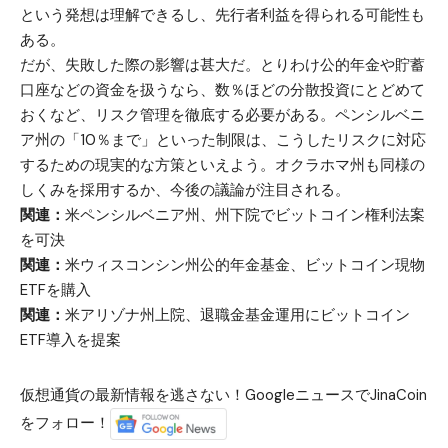
という発想は理解できるし、先行者利益を得られる可能性も
ある。
だが、失敗した際の影響は甚大だ。とりわけ公的年金や貯蓄
口座などの資金を扱うなら、数％ほどの分散投資にとどめて
おくなど、リスク管理を徹底する必要がある。ペンシルベニ
ア州の「10％まで」といった制限は、こうしたリスクに対応
するための現実的な方策といえよう。オクラホマ州も同様の
しくみを採用するか、今後の議論が注目される。
関連：
米ペンシルベニア州、州下院でビットコイン権利法案
を可決
関連：
米ウィスコンシン州公的年金基金、ビットコイン現物
ETFを購入
関連：
米アリゾナ州上院、退職金基金運用にビットコイン
ETF導入を提案
仮想通貨の最新情報を逃さない！GoogleニュースでJinaCoin
をフォロー！