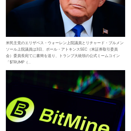
米民主党のエリザベス・ウォーレン上院議員とリチャード・ブルメン
ソール上院議員は3日、ポール・アトキンスSEC（米証券取引委員
会）委員長宛てに書簡を送り、トランプ大統領の公式ミームコイン
「$TRUMP（…