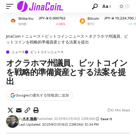
Aa
JPY-¥ 0.000762
JPY-¥ 10,224,700.73
u
Bitcoin
Eth
BTC
ETH
-0.86%
+1.19%
JinaCoin
>
ニュース
>
ビットコインニュース
>
オクラホマ州議員、ビ
ットコインを戦略的準備資産とする法案を提出
ニュース
ビットコインニュース
オクラホマ州議員、ビットコイン
を戦略的準備資産とする法案を提
出
Googleの優先する情報源に追加
10 Min Read
By
木本 隆義
Published: 2025年01月16日 22時34分
Last Updated: 2025年01月16日 22時34分 10:34 PM