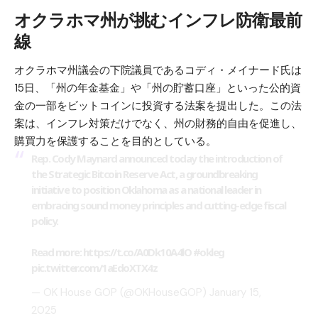
オクラホマ州が挑むインフレ防衛最前
線
オクラホマ州議会の下院議員であるコディ・メイナード氏は
15日、「州の年金基金」や「州の貯蓄口座」といった公的資
金の一部をビットコインに投資する法案を提出した。この法
案は、インフレ対策だけでなく、州の財務的自由を促進し、
購買力を保護することを目的としている。
Rep. Cody Maynard announced today the introduction of
the Strategic Bitcoin Reserve Act, a groundbreaking
initiative to position Oklahoma as a national leader in
embracing sound money principles and cutting-edge fiscal
policy.
Read more:
https://t.co/A0Dk10A4lO
#okleg
pic.twitter.com/1aEdoXTX4z
— OK House GOP (@OKHouseGOP)
January 15,
2025