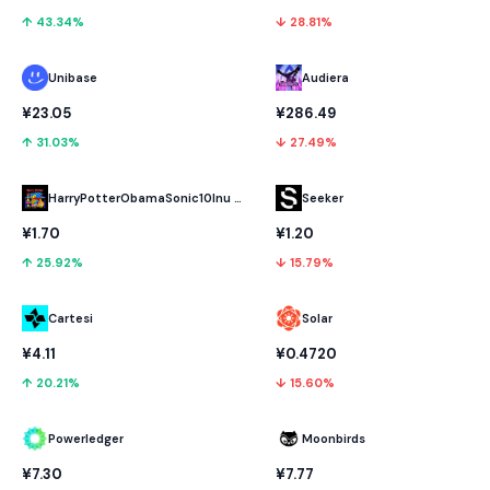
↑ 43.34%
↓ 28.81%
Unibase
Audiera
¥23.05
¥286.49
↑ 31.03%
↓ 27.49%
HarryPotterObamaSonic10Inu (ETH)
Seeker
¥1.70
¥1.20
↑ 25.92%
↓ 15.79%
Cartesi
Solar
¥4.11
¥0.4720
↑ 20.21%
↓ 15.60%
Powerledger
Moonbirds
¥7.30
¥7.77