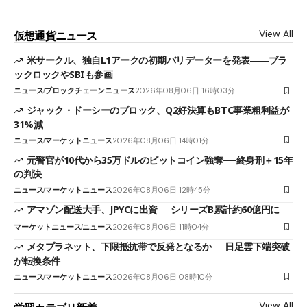
View All
仮想通貨ニュース
米サークル、独自L1アークの初期バリデーターを発表――ブラ
ックロックやSBIも参画
ニュース
ブロックチェーンニュース
2026年08月06日 16時03分
ジャック・ドーシーのブロック、Q2好決算もBTC事業粗利益が
31%減
ニュース
マーケットニュース
2026年08月06日 14時01分
元警官が10代から35万ドルのビットコイン強奪──終身刑＋15年
の判決
ニュース
マーケットニュース
2026年08月06日 12時45分
アマゾン配送大手、JPYCに出資──シリーズB累計約60億円に
マーケットニュース
ニュース
2026年08月06日 11時04分
メタプラネット、下限抵抗帯で反発となるか──日足雲下端突破
が転換条件
ニュース
マーケットニュース
2026年08月06日 08時10分
View All