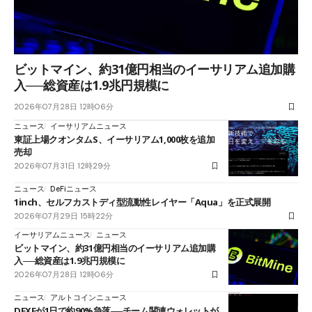
ビットマイン、約31億円相当のイーサリアム追加購
入──総資産は1.9兆円規模に
2026年07月28日 12時06分
ニュース
イーサリアムニュース
東証上場クオンタムS、イーサリアム1,000枚を追加
売却
2026年07月31日 12時29分
ニュース
DeFiニュース
1inch、セルフカストディ型流動性レイヤー「Aqua」を正式展開
2026年07月29日 15時22分
イーサリアムニュース
ニュース
ビットマイン、約31億円相当のイーサリアム追加購
入──総資産は1.9兆円規模に
2026年07月28日 12時06分
ニュース
アルトコインニュース
DEXEが1日で約90%急落──チーム関連ウォレットが