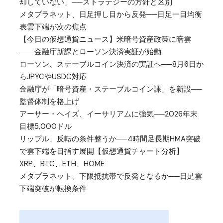
却していない」──ストラテジーの方針と区別
メタプラネット、日足押し目から反発──日足一目均衡
表雲下端が次の焦点
【今日の仮想通貨ニュース】米暗号資産政策に暗雲
――金融庁新課とローソン決済実証が始動
ローソン、ステーブルコイン決済の実証へ──8月6日か
らJPYCやUSDC対応
金融庁が「暗号資産・ステーブルコイン課」を新設──
監督体制を格上げ
アーサー・ヘイズ、イーサリアムに強気──2026年末
目標5,000ドル
リップル、反転の条件整うか──4時間足長期HMA突破
で雲下端を目指す展開【仮想通貨チャート分析】
XRP、BTC、ETH、HOME
メタプラネット、下限抵抗帯で反発となるか──日足雲
下端突破が転換条件