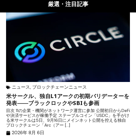
厳選・注目記事
ニュース
,
ブロックチェーンニュース
米サークル、独自L1アークの初期バリデーターを
ジ
発表――ブラックロックやSBIも参画
B
目次 11の企業・機関がネットワーク運営に参加 公開初日からDeFi
目
や決済サービスが稼働予定 ステーブルコイン「USDC」を手がけ
だ
る米サークルは5日、9月16日にメインネット公開を控える独自
大
ブロックチェーン「Arc（アー […]
半
2026年 8月 6日