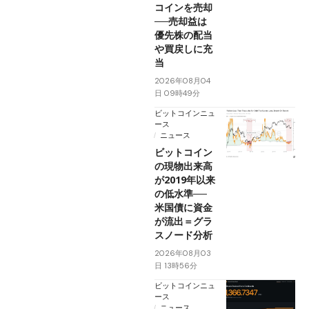
コインを売却
──売却益は
優先株の配当
や買戻しに充
当
2026年08月04
日 09時49分
ビットコインニュ
ース
ニュース
ビットコイン
の現物出来高
が2019年以来
の低水準──
米国債に資金
が流出＝グラ
スノード分析
2026年08月03
日 13時56分
ビットコインニュ
ース
ニュース