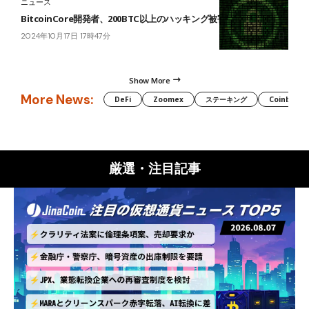
ニュース
BitcoinCore開発者、200BTC以上のハッキング被害
2024年10月17日 17時47分
Show More
More News:
DeFi
Zoomex
ステーキング
Coinbase
厳選・注目記事