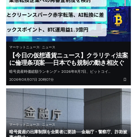
マーケットニュース
ニュース
【今日の仮想通貨ニュース】クラリティ法案
に倫理条項案──日本でも規制の動き相次ぐ
暗号資産時価総額ランキング＞ 2026年8月7日、ビットコイ…
2026年08月07日 20時07分
マーケットニュース
ニュース
暗号資産の出庫制限を全業者に要請──金融庁・警察庁、詐欺被