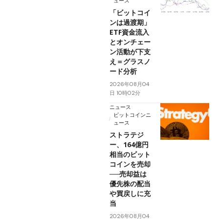
ュース
「ビットコイ
ンは過渡期」
ETF資金流入
とオンチェー
ン活動が下支
え＝グラスノ
ード分析
2026年08月04
日 10時02分
ニュース
ビットコインニ
ュース
ストラテジ
ー、164億円
相当のビット
コインを売却
──売却益は
優先株の配当
や買戻しに充
当
2026年08月04