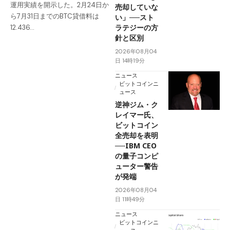
運用実績を開示した。2月24日か
売却していな
ら7月31日までのBTC貸借料は
い」──スト
ラテジーの方
12.436…
針と区別
2026年08月04
日 14時19分
ニュース
ビットコインニ
ュース
逆神ジム・ク
レイマー氏、
ビットコイン
全売却を表明
──IBM CEO
の量子コンピ
ューター警告
が発端
2026年08月04
日 11時49分
ニュース
ビットコインニ