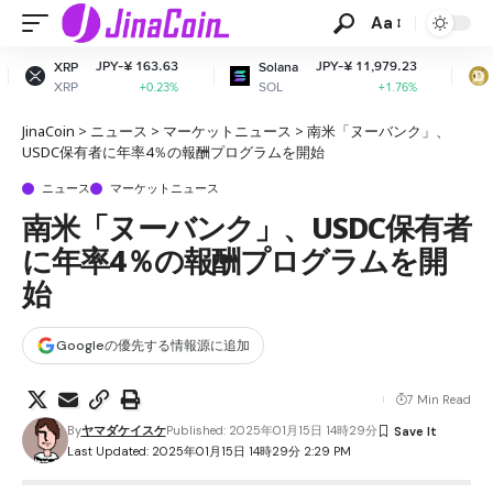
Aa
¥ 163.63
JPY-¥ 11,979.23
JPY-¥ 
Solana
Dogecoin
SOL
DOGE
+0.23%
+1.76%
-
JinaCoin
>
ニュース
>
マーケットニュース
>
南米「ヌーバンク」、
USDC保有者に年率4％の報酬プログラムを開始
ニュース
マーケットニュース
南米「ヌーバンク」、USDC保有者
に年率4％の報酬プログラムを開
始
Googleの優先する情報源に追加
7 Min Read
By
ヤマダケイスケ
Published: 2025年01月15日 14時29分
Last Updated: 2025年01月15日 14時29分 2:29 PM