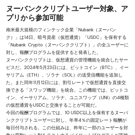
ヌーバンククリプトユーザー対象、ア
プリから参加可能
南米最大規模のフィンテック企業「Nubank（ヌーバン
ク）」は14日、暗号資産（仮想通貨）「
USDC
」を保有する
「Nubank Crypto（ヌーバンククリプト）」の全ユーザーに
対し、報酬プログラムを提供すると発表した。
ヌーバンククリプトは、仮想通貨の管理機能を統合したサー
ビスだ。2024年5月23日には、
ビットコイン（BTC）
、
イー
サリアム（ETH）
、
ソラナ（SOL）
の送受信機能を追加し
た。また同年11月12日には、割引レートで仮想通貨を直接交
換できる「スワップ機能」を統合。この機能では、ビットコ
イン、イーサリアム、ソラナ、ユニスワップ（UNI）の4種類
の仮想通貨をUSDCと交換することが可能だ。
今回の報酬プログラムでは、10 USDC以上を保有するヌーバ
ンククリプトユーザーに対し、年率4％の固定レート報酬が
毎日付与される。この仕組みは、昨年に一部のユーザーを対