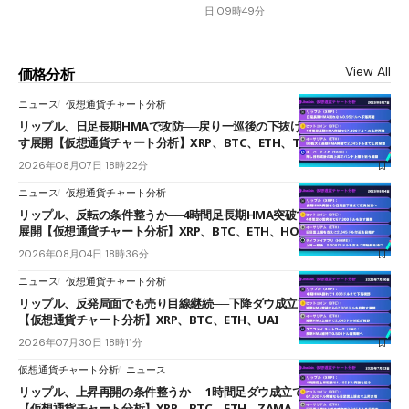
日 09時49分
View All
価格分析
ニュース
仮想通貨チャート分析
リップル、日足長期HMAで攻防──戻り一巡後の下抜けで0.95ドルを試
す展開【仮想通貨チャート分析】XRP、BTC、ETH、TAKE
2026年08月07日 18時22分
ニュース
仮想通貨チャート分析
リップル、反転の条件整うか──4時間足長期HMA突破で雲下端を目指す
展開【仮想通貨チャート分析】XRP、BTC、ETH、HOME
2026年08月04日 18時36分
ニュース
仮想通貨チャート分析
リップル、反発局面でも売り目線継続──下降ダウ成立で下値追う展開
【仮想通貨チャート分析】XRP、BTC、ETH、UAI
2026年07月30日 18時11分
仮想通貨チャート分析
ニュース
リップル、上昇再開の条件整うか──1時間足ダウ成立で1.185ドルを狙う
【仮想通貨チャート分析】XRP、BTC、ETH、ZAMA