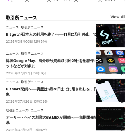
View All
取引所ニュース
ニュース
取引所ニュース
Bitgetが日本人の利用を終了へ──11月に取引停止、12月末に強制決済
2026年08月03日 12時24分
ニュース
取引所ニュース
韓国Google Play、海外暗号資産取引所29社を配信停止──OKXやバイビ
ットなどが対象に
2026年07月27日 12時16分
ニュース
取引所ニュース
BitMart閉鎖へ──資産は8月26日までに引き出しを、日本人利用者も対
象
2026年07月26日 13時03分
取引所ニュース
ニュース
アーサー・ヘイズ創業のBitMEXが閉鎖へ──無期限先物を生んだ11年に
幕
2026年07月23日 19時42分