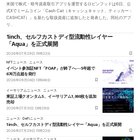
米国で株式・暗号資産取引アプリを運営するロビンフッドは6日、公
式Xでミームコイン「Cash Cat（キャッシュキャット、ティッカー：
CASHCAT）」を新たな取扱資産に追加したと発表した。同社のアプ
リ…
1inch、セルフカストディ型流動性レイヤー
「Aqua」を正式展開
2026年07月29日 15時22分
NFTニュース
ニュース
イベント参加証NFT「POAP」が終了へ──5年超で
670万点超を発行
2026年08月04日 13時46分
イーサリアムニュース
ニュース
東証上場クオンタムS、イーサリアム1,000枚を追加
売却
2026年07月31日 12時29分
ニュース
DeFiニュース
1inch、セルフカストディ型流動性レイヤー「Aqua」を正式展開
2026年07月29日 15時22分
ニュース
イーサリアムニュース