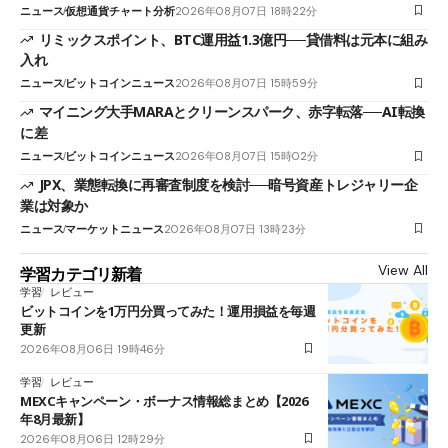
ニュース
仮想通貨チャート分析
2026年08月07日 18時22分
リミックスポイント、BTC運用益1.3億円──貸借料は元本に組み
入れ
ニュース
ビットコインニュース
2026年08月07日 15時59分
マイニング大手MARAとクリーンスパーク、赤字転落──AI転換
に差
ニュース
ビットコインニュース
2026年08月07日 15時02分
JPX、業態転換に再審査制度を検討──暗号資産トレジャリー企
業は対象か
ニュース
マーケットニュース
2026年08月07日 13時23分
View All
学習カテゴリ新着
学習
レビュー
ビットコインを1万円分買ってみた！運用損益を毎週
更新
2026年08月06日 19時46分
学習
レビュー
MEXCキャンペーン・ボーナス情報総まとめ【2026
年8月最新】
2026年08月06日 12時29分