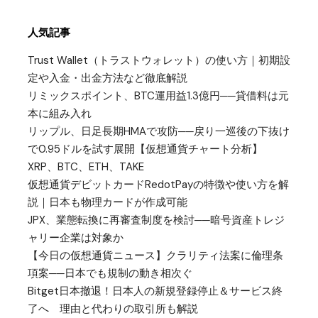
人気記事
Trust Wallet（トラストウォレット）の使い方｜初期設
定や入金・出金方法など徹底解説
リミックスポイント、BTC運用益1.3億円──貸借料は元
本に組み入れ
リップル、日足長期HMAで攻防──戻り一巡後の下抜け
で0.95ドルを試す展開【仮想通貨チャート分析】
XRP、BTC、ETH、TAKE
仮想通貨デビットカードRedotPayの特徴や使い方を解
説｜日本も物理カードが作成可能
JPX、業態転換に再審査制度を検討──暗号資産トレジ
ャリー企業は対象か
【今日の仮想通貨ニュース】クラリティ法案に倫理条
項案──日本でも規制の動き相次ぐ
Bitget日本撤退！日本人の新規登録停止＆サービス終
了へ 理由と代わりの取引所も解説