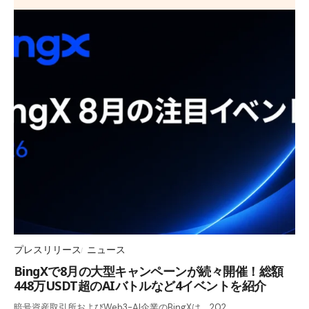
プレスリリース
ニュース
BingXで8月の大型キャンペーンが続々開催！総額
448万USDT超のAIバトルなど4イベントを紹介
暗号資産取引所およびWeb3-AI企業のBingXは、202…