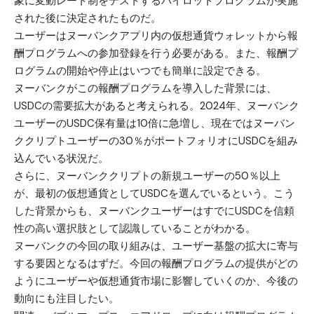
象に変動レート制をテストするパイロットプログラムが実施
された後に決定されたものだ。
ユーザーはヌーバンクアプリ内の仮想通貨ウォレットから報
酬プログラムへの参加登録を行う必要がある。また、報酬プ
ログラムの開始や停止はいつでも簡単に設定できる。
ヌーバンクがこの報酬プログラムを導入した背景には、
USDCの需要拡大があると考えられる。2024年、ヌーバンク
ユーザーのUSDC保有量は10倍に急増し、現在ではヌーバン
ククリプトユーザーの30％がポートフォリオにUSDCを組み
込んでいる状況だ。
さらに、ヌーバンククリプトの新規ユーザーの50％以上
が、最初の仮想通貨としてUSDCを選んでいるという。こう
した背景からも、ヌーバンクユーザーはすでにUSDCを信頼
性の高い選択肢として認識していることがわかる。
ヌーバンクの今回の取り組みは、ユーザー基盤の拡大に寄与
する要因となるはずだ。今回の報酬プログラムの提供がどの
ようにユーザーや仮想通貨市場に影響していくのか、今後の
動向にも注目したい。