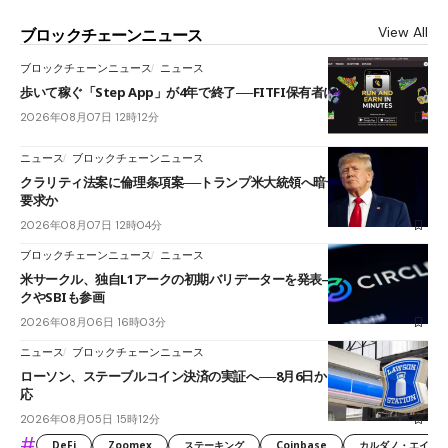
View All
ブロックチェーンニュース
ブロックチェーンニュース
ニュース
歩いて稼ぐ「Step App」が4年で終了──FITFI保有者に対応呼びかけ
2026年08月07日 12時12分
ニュース
ブロックチェーンニュース
クラリティ法案に倫理条項案──トランプ米大統領へ暗号資産事業の売却
要求か
2026年08月07日 12時04分
ブロックチェーンニュース
ニュース
米サークル、独自L1アークの初期バリデーターを発表――ブラックロッ
クやSBIも参画
2026年08月06日 16時03分
ニュース
ブロックチェーンニュース
ローソン、ステーブルコイン決済の実証へ──8月6日からJPYCやUSDC対
応
2026年08月05日 15時12分
#
DeFi
Zoomex
ステーキング
Coinbase
カルダノ・エイダ（Ca