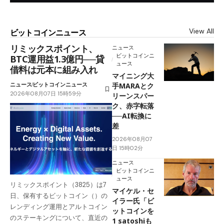
View All
ビットコインニュース
リミックスポイント、
ニュース
ビットコインニ
BTC運用益1.3億円──貸
ュース
借料は元本に組み入れ
マイニング大
ニュース
ビットコインニュース
手MARAとク
2026年08月07日 15時59分
リーンスパー
ク、赤字転落
──AI転換に
差
2026年08月07
日 15時02分
ニュース
ビットコインニ
ュース
リミックスポイント（3825）は7
マイケル・セ
日、保有するビットコイン（）の
イラー氏「ビ
レンディング運用とアルトコイン
ットコインを
のステーキングについて、直近の
1 satoshiも