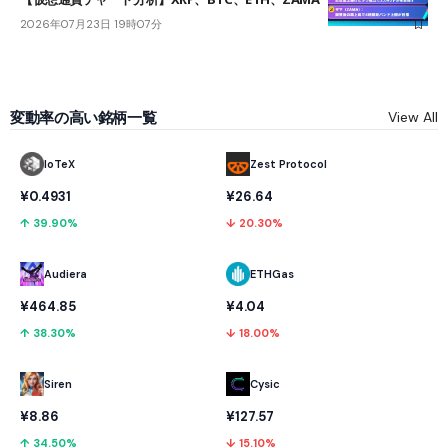
2026年07月23日 19時07分
変動率の高い銘柄一覧
View All
IoTeX
Zest Protocol
¥0.4931
¥26.64
↑ 39.90%
↓ 20.30%
Audiera
ETHGas
¥464.85
¥4.04
↑ 38.30%
↓ 18.00%
Cysic
Siren
¥127.57
¥8.86
↓ 15.10%
↑ 34.50%