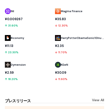
INI
Magma Finance
¥0.009267
¥35.83
↑ 31.60%
↓ 12.30%
Biconomy
HarryPotterObamaSonic10Inu (ETH)
¥11.13
¥2.35
↑ 23.30%
↓ 11.70%
Dymension
KGeN
¥2.59
¥30.09
↑ 18.20%
↓ 11.60%
View All
プレスリリース