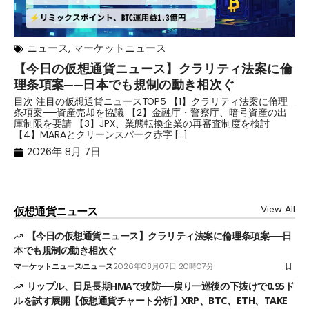
ニュース
,
マーケットニュース
【今日の仮想通貨ニュース】クラリティ法案に倫
リ
理条項案──日本でも規制の動き相次ぐ
下
分
目次 注目の仮想通貨ニュースTOP5 【1】クラリティ法案に倫理
条項案──資産売却を協議 【2】金融庁・警察庁、暗号資産の出
目
庫制限を要請 【3】JPX、業態転換企業の再審査制度を検討
ト
【4】MARAとクリーンスパーク赤字 […]
（
（X
2026年 8月 7日
View All
仮想通貨ニュース
【今日の仮想通貨ニュース】クラリティ法案に倫理条項案──日
本でも規制の動き相次ぐ
マーケットニュース
ニュース
2026年08月07日 20時07分
リップル、日足長期HMAで攻防──戻り一巡後の下抜けで0.95ド
ルを試す展開【仮想通貨チャート分析】XRP、BTC、ETH、TAKE