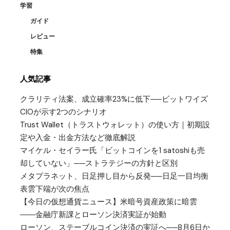
学習
ガイド
レビュー
特集
人気記事
クラリティ法案、成立確率23%に低下──ビットワイズ
CIOが示す2つのシナリオ
Trust Wallet（トラストウォレット）の使い方｜初期設
定や入金・出金方法など徹底解説
マイケル・セイラー氏「ビットコインを1 satoshiも売
却していない」──ストラテジーの方針と区別
メタプラネット、日足押し目から反発──日足一目均衡
表雲下端が次の焦点
【今日の仮想通貨ニュース】米暗号資産政策に暗雲
――金融庁新課とローソン決済実証が始動
ローソン、ステーブルコイン決済の実証へ──8月6日か