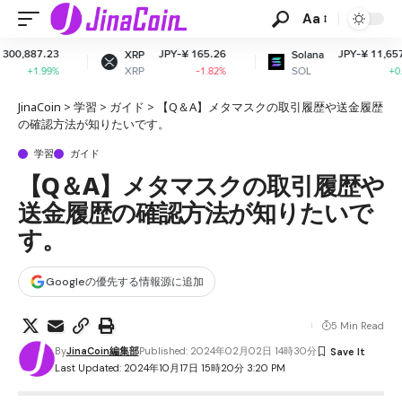
Aa
87.23
JPY-¥ 165.26
JPY-¥ 11,657.80
XRP
Solana
XRP
SOL
1.99%
-1.82%
+0.08%
JinaCoin
>
学習
>
ガイド
>
【Q＆A】メタマスクの取引履歴や送金履歴
の確認方法が知りたいです。
学習
ガイド
【Q＆A】メタマスクの取引履歴や
送金履歴の確認方法が知りたいで
す。
Googleの優先する情報源に追加
5 Min Read
By
JinaCoin編集部
Published: 2024年02月02日 14時30分
Last Updated: 2024年10月17日 15時20分 3:20 PM