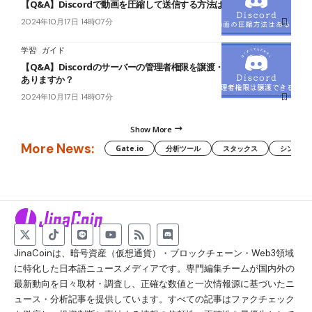
【Q&A】Discordで動画を圧縮して送信する方法はありますか？
2024年10月17日 14時07分
学習
ガイド
【Q&A】Discordのサーバーの管理者権限を譲渡・付与する方法は
ありますか？
2024年10月17日 14時07分
Show More
More News:
Gate.io
分析ツール
スタックス
シンボル（
JinaCoinは、暗号資産（仮想通貨）・ブロックチェーン・Web3領域
に特化した日本語ニュースメディアです。専門編集チームが国内外の
最新動向を日々取材・調査し、正確な数値と一次情報源に基づいたニ
ュース・分析記事を提供しています。すべての記事はファクチェック