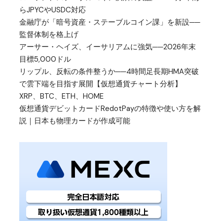
らJPYCやUSDC対応
金融庁が「暗号資産・ステーブルコイン課」を新設──
監督体制を格上げ
アーサー・ヘイズ、イーサリアムに強気──2026年末
目標5,000ドル
リップル、反転の条件整うか──4時間足長期HMA突破
で雲下端を目指す展開【仮想通貨チャート分析】
XRP、BTC、ETH、HOME
仮想通貨デビットカードRedotPayの特徴や使い方を解
説｜日本も物理カードが作成可能