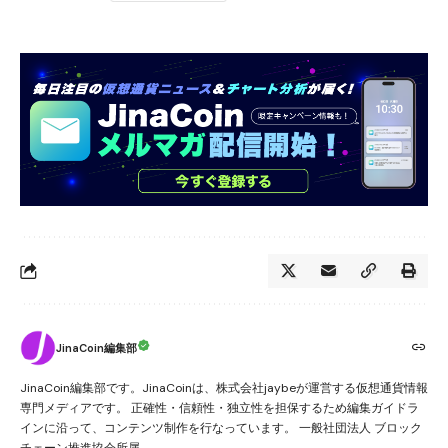
JinaCoin編集部
JinaCoin編集部です。JinaCoinは、株式会社jaybeが運営する仮想通貨情報
専門メディアです。 正確性・信頼性・独立性を担保するため編集ガイドラ
インに沿って、コンテンツ制作を行なっています。 一般社団法人 ブロック