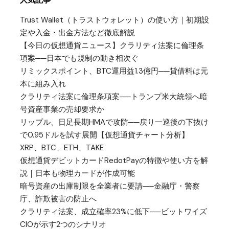
Trust Wallet（トラストウォレット）の使い方｜初期設
定や入金・出金方法など徹底解説
【今日の仮想通貨ニュース】クラリティ法案に倫理条
項案──日本でも規制の動き相次ぐ
リミックスポイント、BTC運用益1.3億円──貸借料は元
本に組み入れ
クラリティ法案に倫理条項案──トランプ米大統領へ暗
号資産事業の売却要求か
リップル、日足長期HMAで攻防──戻り一巡後の下抜け
で0.95ドルを試す展開【仮想通貨チャート分析】
XRP、BTC、ETH、TAKE
仮想通貨デビットカードRedotPayの特徴や使い方を解
説｜日本も物理カードが作成可能
暗号資産の出庫制限を全業者に要請──金融庁・警察
庁、詐欺被害の防止へ
クラリティ法案、成立確率23%に低下──ビットワイズ
CIOが示す2つのシナリオ