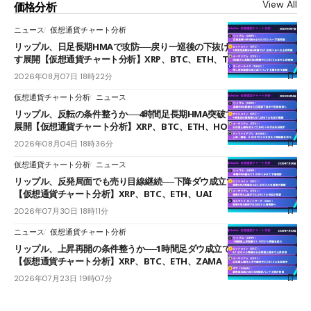
View All
価格分析
ニュース
仮想通貨チャート分析
リップル、日足長期HMAで攻防──戻り一巡後の下抜けで0.95ドルを試
す展開【仮想通貨チャート分析】XRP、BTC、ETH、TAKE
2026年08月07日 18時22分
仮想通貨チャート分析
ニュース
リップル、反転の条件整うか──4時間足長期HMA突破で雲下端を目指す
展開【仮想通貨チャート分析】XRP、BTC、ETH、HOME
2026年08月04日 18時36分
仮想通貨チャート分析
ニュース
リップル、反発局面でも売り目線継続──下降ダウ成立で下値追う展開
【仮想通貨チャート分析】XRP、BTC、ETH、UAI
2026年07月30日 18時11分
ニュース
仮想通貨チャート分析
リップル、上昇再開の条件整うか──1時間足ダウ成立で1.185ドルを狙う
【仮想通貨チャート分析】XRP、BTC、ETH、ZAMA
2026年07月23日 19時07分