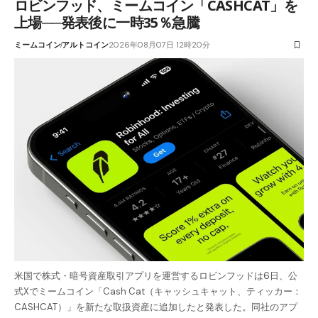
ロビンフッド、ミームコイン「CASHCAT」を
上場──発表後に一時35％急騰
ミームコイン
アルトコイン
2026年08月07日 12時20分
米国で株式・暗号資産取引アプリを運営するロビンフッドは6日、公
式Xでミームコイン「Cash Cat（キャッシュキャット、ティッカー：
CASHCAT）」を新たな取扱資産に追加したと発表した。同社のアプ