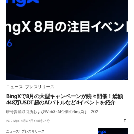
ニュース
プレスリリース
BingXで8月の大型キャンペーンが続々開催！総額
448万USDT超のAIバトルなど4イベントを紹介
暗号資産取引所およびWeb3-AI企業のBingXは、202…
2026年08月07日 09時25分
ニュース
プレスリリース