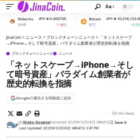
Aa
JPY-¥ 0.000725
JPY-¥ 10,216,123.80
Bitcoin
Ethe
BTC
ETH
-1.46%
+0.52%
JinaCoin
>
ニュース
>
ブロックチェーンニュース
>
「ネットスケープ
→iPhone→そして暗号資産」パラダイム創業者が歴史的転換を指摘
ブロックチェーンニュース
ニュース
「ネットスケープ→iPhone→そし
て暗号資産」パラダイム創業者が
歴史的転換を指摘
Googleの優先する情報源に追加
5 Min Read
By
Shoko-Koyama
Published: 2025年12月08日 14時47分
Last Updated: 2025年12月08日 14時47分 2:47 PM