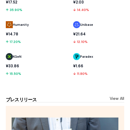
¥17.52
¥2.03
↑ 35.90%
↓ 14.40%
Humanity
Unibase
¥14.78
¥21.64
↑ 17.20%
↓ 12.10%
KGeN
Paradex
¥33.86
¥1.66
↑ 15.50%
↓ 11.80%
View All
プレスリリース