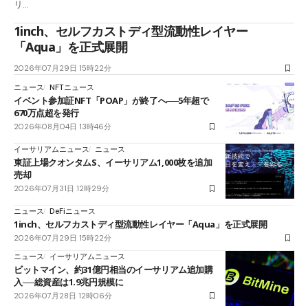
リ…
1inch、セルフカストディ型流動性レイヤー
「Aqua」を正式展開
2026年07月29日 15時22分
ニュース
NFTニュース
イベント参加証NFT「POAP」が終了へ──5年超で
670万点超を発行
2026年08月04日 13時46分
イーサリアムニュース
ニュース
東証上場クオンタムS、イーサリアム1,000枚を追加
売却
2026年07月31日 12時29分
ニュース
DeFiニュース
1inch、セルフカストディ型流動性レイヤー「Aqua」を正式展開
2026年07月29日 15時22分
ニュース
イーサリアムニュース
ビットマイン、約31億円相当のイーサリアム追加購
入──総資産は1.9兆円規模に
2026年07月28日 12時06分