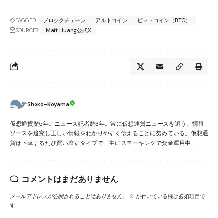
TAGGED:
ブロックチェーン
アルトコイン
ビットコイン（BTC）
SOURCES:
Matt Huang公式X
Shoko-Koyama
仮想通貨歴5年。ニュース記者歴3年。常に仮想通貨ニュースを追う。情報
ソースを追究し正しい情報をわかりやすく伝えることに努めている。仮想通
貨は下落するたび買い増すタイプで、主にステーキングで資産運用中。
コメントはまだありません
メールアドレスが公開されることはありません。
※
が付いている欄は必須項目で
す