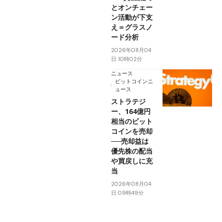
とオンチェー
ン活動が下支
え＝グラスノ
ード分析
2026年08月04
日 10時02分
ニュース
ビットコインニ
ュース
ストラテジ
ー、164億円
相当のビット
コインを売却
──売却益は
優先株の配当
や買戻しに充
当
2026年08月04
日 09時49分