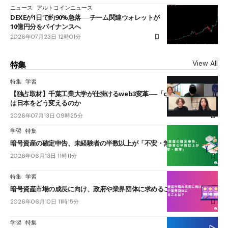
ニュース
アルトコインニュース
DEXEが1日で約90%急落──チーム関連ウォレットが
10億円分をバイナンスへ
2026年07月23日 12時01分
View All
特集
特集
学習
【独占取材】千葉工業大学が仕掛けるweb3変革──「cJPY」とAIの融合
は日本をどう変えるのか
2026年07月13日 09時25分
学習
特集
暗号資産の確定申告、未経験者の半数以上が「不安・無理」
2026年06月13日 11時11分
特集
学習
暗号資産市場の成長に向け、政府や業界団体に求めることは？
2026年06月10日 11時15分
学習
特集