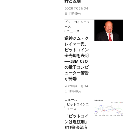
針と区別
2026年08月04
日 14時19分
ビットコインニュ
ース
ニュース
逆神ジム・ク
レイマー氏、
ビットコイン
全売却を表明
──IBM CEO
の量子コンピ
ューター警告
が発端
2026年08月04
日 11時49分
ニュース
ビットコインニ
ュース
「ビットコイ
ンは過渡期」
ETF資金流入