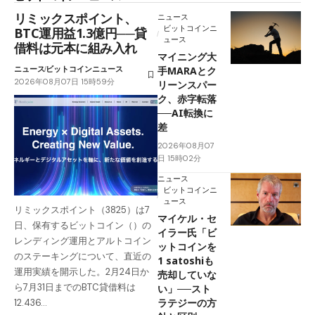
リミックスポイント、
ニュース
ビットコインニ
BTC運用益1.3億円──貸
ュース
借料は元本に組み入れ
マイニング大
ニュース
ビットコインニュース
手MARAとク
2026年08月07日 15時59分
リーンスパー
ク、赤字転落
──AI転換に
差
2026年08月07
日 15時02分
ニュース
ビットコインニ
ュース
リミックスポイント（3825）は7
マイケル・セ
日、保有するビットコイン（）の
イラー氏「ビ
レンディング運用とアルトコイン
ットコインを
のステーキングについて、直近の
1 satoshiも
運用実績を開示した。2月24日か
売却していな
ら7月31日までのBTC貸借料は
い」──スト
ラテジーの方
12.436…