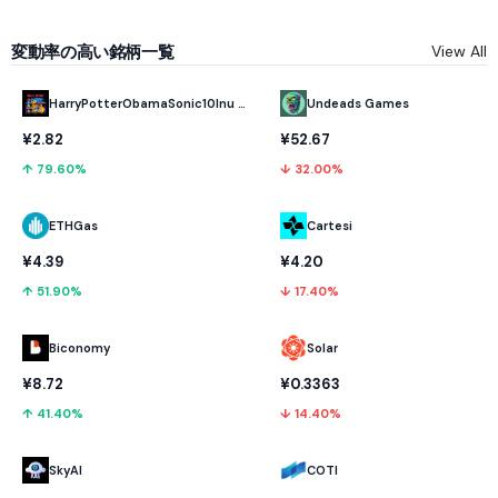
変動率の高い銘柄一覧
View All
HarryPotterObamaSonic10Inu (ETH)
Undeads Games
¥2.82
¥52.67
↑ 79.60%
↓ 32.00%
ETHGas
Cartesi
¥4.39
¥4.20
↑ 51.90%
↓ 17.40%
Biconomy
Solar
¥8.72
¥0.3363
↑ 41.40%
↓ 14.40%
SkyAI
COTI