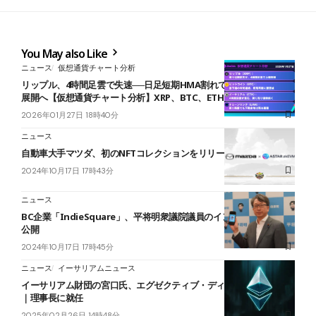
You May also Like
ニュース
仮想通貨チャート分析
リップル、4時間足雲で失速──日足短期HMA割れで1.77ドル目指す
展開へ【仮想通貨チャート分析】XRP、BTC、ETH、LINK
2026年01月27日 18時40分
ニュース
自動車大手マツダ、初のNFTコレクションをリリース
2024年10月17日 17時43分
ニュース
BC企業「IndieSquare」、平将明衆議院議員のインタビュー記事を
公開
2024年10月17日 17時45分
ニュース
イーサリアムニュース
イーサリアム財団の宮口氏、エグゼクティブ・ディレクターを退任
｜理事長に就任
2025年02月26日 14時48分