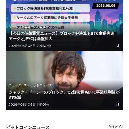
マーケットニュース
ニュース
【今日の仮想通貨ニュース】ブロック好決算もBTC事業失速｜
アークとJPYCは基盤拡大
2026年08月06日 20時07分
ニュース
マーケットニュース
ジャック・ドーシーのブロック、Q2好決算もBTC事業粗利益が
31%減
2026年08月06日 14時01分
View All
ビットコインニュース