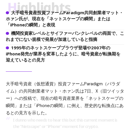
Highlights
大手暗号資産投資ファームParadigm共同創業者マット・
ホァン氏が、現在を「ネットスケープの瞬間」または
「iPhoneの瞬間」と表現
機関投資家レベルとサイファーパンクレベルの両面で、こ
れまでにない規模で発展が加速していると指摘
1995年のネットスケープブラウザ登場や2007年の
iPhone発売が業界を変革したように、暗号資産が転換期を
迎えているとの見方
大手暗号資産（仮想通貨）投資ファームParadigm（パラダ
イム）の共同創業者マット・ホァン氏は7日、X（旧ツイッタ
ー）への投稿で、現在の暗号資産業界を「ネットスケープの
瞬間」または「iPhoneの瞬間」に例え、歴史的な転換点にあ
るとの見方を示した。
I dunno who needs to hear this but this current moment is
the “Netscape” or “iPhone” moment for crypto.