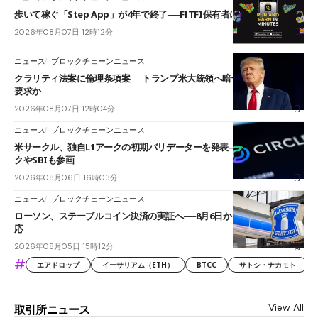
歩いて稼ぐ「Step App」が4年で終了──FITFI保有者に対応呼びかけ
2026年08月07日 12時12分
ニュース
ブロックチェーンニュース
クラリティ法案に倫理条項案──トランプ米大統領へ暗号資産事業の売却
要求か
2026年08月07日 12時04分
ニュース
ブロックチェーンニュース
米サークル、独自L1アークの初期バリデーターを発表――ブラックロッ
クやSBIも参画
2026年08月06日 16時03分
ニュース
ブロックチェーンニュース
ローソン、ステーブルコイン決済の実証へ──8月6日からJPYCやUSDC対
応
2026年08月05日 15時12分
#
エアドロップ
イーサリアム（ETH）
BTCC
サトシ・ナカモト
View All
取引所ニュース