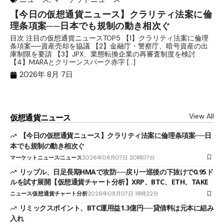
【今日の仮想通貨ニュース】クラリティ法案に倫
リ
理条項案──日本でも規制の動き相次ぐ
下
分
目次 注目の仮想通貨ニュースTOP5 【1】クラリティ法案に倫理
条項案──資産売却を協議 【2】金融庁・警察庁、暗号資産の出
目
庫制限を要請 【3】JPX、業態転換企業の再審査制度を検討
ト
【4】MARAとクリーンスパーク赤字 […]
（
（X
2026年 8月 7日
View All
仮想通貨ニュース
【今日の仮想通貨ニュース】クラリティ法案に倫理条項案──日
本でも規制の動き相次ぐ
マーケットニュース
ニュース
2026年08月07日 20時07分
リップル、日足長期HMAで攻防──戻り一巡後の下抜けで0.95ド
ルを試す展開【仮想通貨チャート分析】XRP、BTC、ETH、TAKE
ニュース
仮想通貨チャート分析
2026年08月07日 18時22分
リミックスポイント、BTC運用益1.3億円──貸借料は元本に組み
入れ