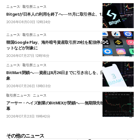
ニュース
取引所ニュース
Bitgetが日本人の利用を終了へ──11月に取引停止、12月末に強制決済
2026年08月03日 12時24分
ニュース
取引所ニュース
韓国Google Play、海外暗号資産取引所29社を配信停止──OKXやバイビ
ットなどが対象に
2026年07月27日 12時16分
ニュース
取引所ニュース
BitMart閉鎖へ──資産は8月26日までに引き出しを、日本人利用者も対
象
2026年07月26日 13時03分
取引所ニュース
ニュース
アーサー・ヘイズ創業のBitMEXが閉鎖へ──無期限先物を生んだ11年に
幕
2026年07月23日 19時42分
その他のニュース