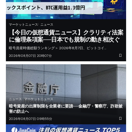
マーケットニュース
ニュース
【今日の仮想通貨ニュース】クラリティ法案
に倫理条項案──日本でも規制の動き相次ぐ
暗号資産時価総額ランキング＞ 2026年8月7日、ビットコイ…
2026年08月07日 20時07分
ニュース
マーケットニュース
暗号資産の出庫制限を全業者に要請──金融庁・警察庁、詐欺被
害の防止へ
2026年08月07日 09時55分