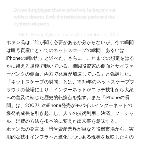
It’s working bigger than ever before, far beyond our
wildest dreams. Both the institutional parts and the
cypherpunk parts.
— Matt Huang (@matthuang)
December 7, 2025
ホァン氏は「誰が聞く必要があるか分からないが、今の瞬間
は暗号資産にとってのネットスケープの瞬間、あるいは
iPhoneの瞬間だ」と述べた。さらに「これまでの想定をはる
かに超える規模で動いている。機関投資家の側面とサイファ
ーパンクの側面、両方で発展が加速している」と強調した。
「ネットスケープの瞬間」とは、1995年のネットスケープブ
ラウザの登場により、インターネットがニッチ技術から大衆
への普及に転じた歴史的転換点を指す。また「iPhoneの瞬
間」は、2007年のiPhone発売がモバイルインターネットの
爆発的成長を引き起こし、人々の技術利用、決済、ソーシャ
ル、消費の方法を根本的に変えた出来事を意味する。
ホァン氏の発言は、暗号資産業界が単なる投機市場から、実
用的な技術インフラへと進化しつつある現状を反映したもの