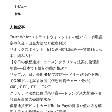
レビュー
特集
人気記事
Trust Wallet（トラストウォレット）の使い方｜初期設
定や入金・出金方法など徹底解説
リミックスポイント、BTC運用益1.3億円──貸借料は元
本に組み入れ
【今日の仮想通貨ニュース】クラリティ法案に倫理条
項案──日本でも規制の動き相次ぐ
リップル、日足長期HMAで攻防──戻り一巡後の下抜け
で0.95ドルを試す展開【仮想通貨チャート分析】
XRP、BTC、ETH、TAKE
クラリティ法案に倫理条項案──トランプ米大統領へ暗
号資産事業の売却要求か
仮想通貨デビットカードRedotPayの特徴や使い方を解