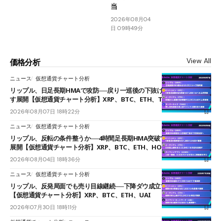
当
2026年08月04
日 09時49分
View All
価格分析
ニュース
仮想通貨チャート分析
リップル、日足長期HMAで攻防──戻り一巡後の下抜けで0.95ドルを試
す展開【仮想通貨チャート分析】XRP、BTC、ETH、TAKE
2026年08月07日 18時22分
ニュース
仮想通貨チャート分析
リップル、反転の条件整うか──4時間足長期HMA突破で雲下端を目指す
展開【仮想通貨チャート分析】XRP、BTC、ETH、HOME
2026年08月04日 18時36分
ニュース
仮想通貨チャート分析
リップル、反発局面でも売り目線継続──下降ダウ成立で下値追う展開
【仮想通貨チャート分析】XRP、BTC、ETH、UAI
2026年07月30日 18時11分