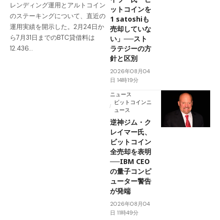
レンディング運用とアルトコイン
ットコインを
のステーキングについて、直近の
1 satoshiも
運用実績を開示した。2月24日か
売却していな
ら7月31日までのBTC貸借料は
い」──スト
ラテジーの方
12.436…
針と区別
2026年08月04
日 14時19分
ニュース
ビットコインニ
ュース
逆神ジム・ク
レイマー氏、
ビットコイン
全売却を表明
──IBM CEO
の量子コンピ
ューター警告
が発端
2026年08月04
日 11時49分