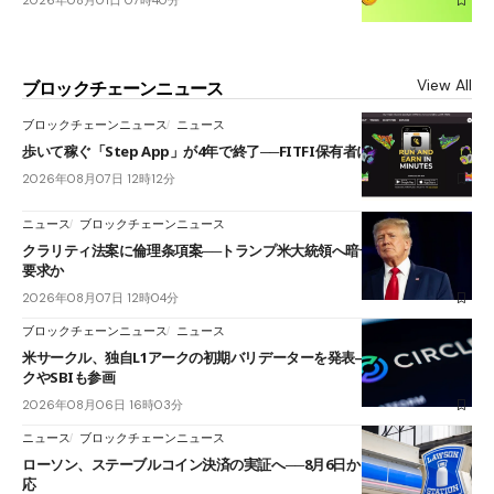
2026年08月01日 07時40分
View All
ブロックチェーンニュース
ブロックチェーンニュース
ニュース
歩いて稼ぐ「Step App」が4年で終了──FITFI保有者に対応呼びかけ
2026年08月07日 12時12分
ニュース
ブロックチェーンニュース
クラリティ法案に倫理条項案──トランプ米大統領へ暗号資産事業の売却
要求か
2026年08月07日 12時04分
ブロックチェーンニュース
ニュース
米サークル、独自L1アークの初期バリデーターを発表――ブラックロッ
クやSBIも参画
2026年08月06日 16時03分
ニュース
ブロックチェーンニュース
ローソン、ステーブルコイン決済の実証へ──8月6日からJPYCやUSDC対
応