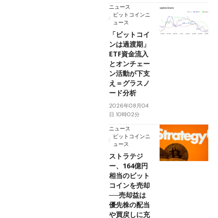
ニュース
ビットコインニ
ュース
「ビットコイ
ンは過渡期」
ETF資金流入
とオンチェー
ン活動が下支
え＝グラスノ
ード分析
2026年08月04
日 10時02分
ニュース
ビットコインニ
ュース
ストラテジ
ー、164億円
相当のビット
コインを売却
──売却益は
優先株の配当
や買戻しに充