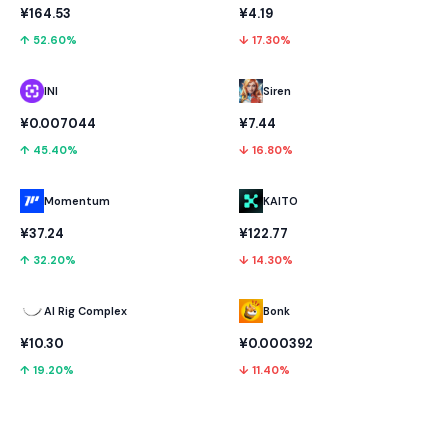
¥164.53
¥4.19
↑ 52.60%
↓ 17.30%
INI
Siren
¥0.007044
¥7.44
↑ 45.40%
↓ 16.80%
Momentum
KAITO
¥37.24
¥122.77
↑ 32.20%
↓ 14.30%
AI Rig Complex
Bonk
¥10.30
¥0.000392
↑ 19.20%
↓ 11.40%