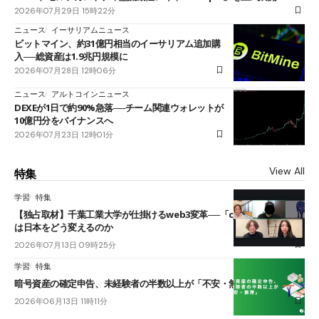
2026年07月29日 15時22分
ニュース
イーサリアムニュース
ビットマイン、約31億円相当のイーサリアム追加購
入──総資産は1.9兆円規模に
2026年07月28日 12時06分
ニュース
アルトコインニュース
DEXEが1日で約90%急落──チーム関連ウォレットが
10億円分をバイナンスへ
2026年07月23日 12時01分
View All
特集
学習
特集
【独占取材】千葉工業大学が仕掛けるweb3変革──「cJPY」とAIの融合
は日本をどう変えるのか
2026年07月13日 09時25分
学習
特集
暗号資産の確定申告、未経験者の半数以上が「不安・無理」
2026年06月13日 11時11分