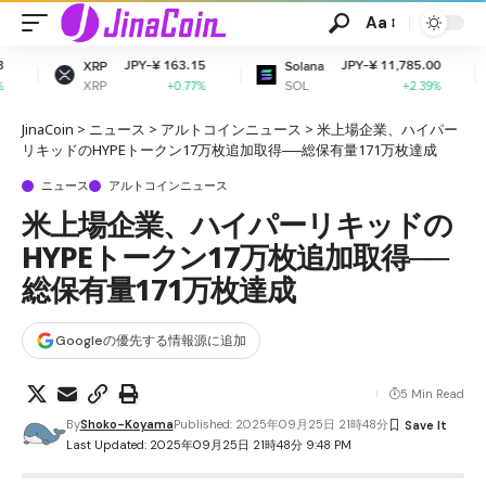
Aa
JPY-¥ 163.15
JPY-¥ 11,785.00
J
Solana
Dogecoin
SOL
DOGE
+0.77%
+2.39%
JinaCoin
>
ニュース
>
アルトコインニュース
>
米上場企業、ハイパー
リキッドのHYPEトークン17万枚追加取得──総保有量171万枚達成
ニュース
アルトコインニュース
米上場企業、ハイパーリキッドの
HYPEトークン17万枚追加取得──
総保有量171万枚達成
Googleの優先する情報源に追加
5 Min Read
By
Shoko-Koyama
Published: 2025年09月25日 21時48分
Last Updated: 2025年09月25日 21時48分 9:48 PM