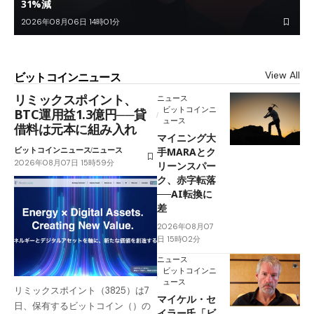
31%減
2026年08月06日 14時01分
View All
ビットコインニュース
リミックスポイント、
ニュース
ビットコインニ
BTC運用益1.3億円──貸
ュース
借料は元本に組み入れ
マイニング大
ビットコインニュース
ニュース
手MARAとク
2026年08月07日 15時59分
リーンスパー
ク、赤字転落
──AI転換に
差
2026年08月07
日 15時02分
ニュース
ビットコインニ
ュース
リミックスポイント（3825）は7
マイケル・セ
日、保有するビットコイン（）の
イラー氏「ビ