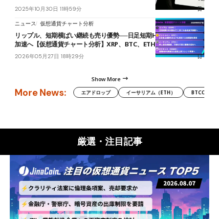
2025年10月30日 11時59分
ニュース
仮想通貨チャート分析
リップル、短期横ばい継続も売り優勢──日足短期HMA下抜けで下落
加速へ【仮想通貨チャート分析】XRP、BTC、ETH、OSMO
2026年05月27日 18時29分
Show More
More News:
エアドロップ
イーサリアム（ETH）
BTCC
厳選・注目記事