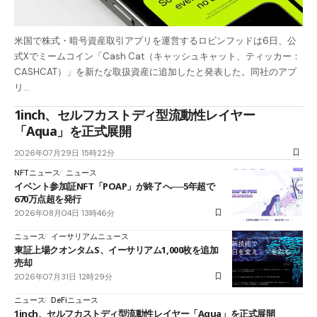
米国で株式・暗号資産取引アプリを運営するロビンフッドは6日、公
式Xでミームコイン「Cash Cat（キャッシュキャット、ティッカー：
CASHCAT）」を新たな取扱資産に追加したと発表した。同社のアプ
リ…
1inch、セルフカストディ型流動性レイヤー
「Aqua」を正式展開
2026年07月29日 15時22分
NFTニュース
ニュース
イベント参加証NFT「POAP」が終了へ──5年超で
670万点超を発行
2026年08月04日 13時46分
ニュース
イーサリアムニュース
東証上場クオンタムS、イーサリアム1,000枚を追加
売却
2026年07月31日 12時29分
ニュース
DeFiニュース
1inch、セルフカストディ型流動性レイヤー「Aqua」を正式展開