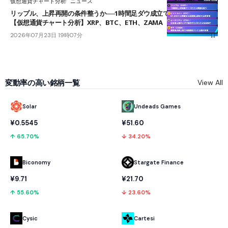
仮想通貨チャート分析
ニュース
リップル、上昇再開の条件整うか──1時間足ダウ成立で1.185ドルを狙う
【仮想通貨チャート分析】XRP、BTC、ETH、ZAMA
2026年07月23日 19時07分
変動率の高い銘柄一覧
View All
Solar
Undeads Games
¥0.5545
¥51.60
↑ 65.70%
↓ 34.20%
Biconomy
Stargate Finance
¥9.71
¥21.70
↑ 55.60%
↓ 23.60%
Cysic
Cartesi