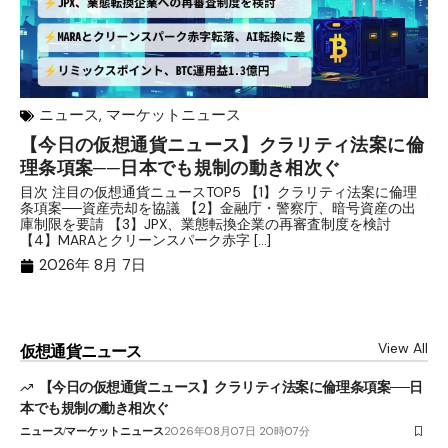
ニュース
,
マーケットニュース
【今日の仮想通貨ニュース】クラリティ法案に倫
リ
理条項案──日本でも規制の動き相次ぐ
下
分
目次 注目の仮想通貨ニュースTOP5 【1】クラリティ法案に倫理
条項案──資産売却を協議 【2】金融庁・警察庁、暗号資産の出
目
庫制限を要請 【3】JPX、業態転換企業の再審査制度を検討
ト
【4】MARAとクリーンスパーク赤字 […]
（
（X
2026年 8月 7日
View All
仮想通貨ニュース
【今日の仮想通貨ニュース】クラリティ法案に倫理条項案──日
本でも規制の動き相次ぐ
ニュース
マーケットニュース
2026年08月07日 20時07分