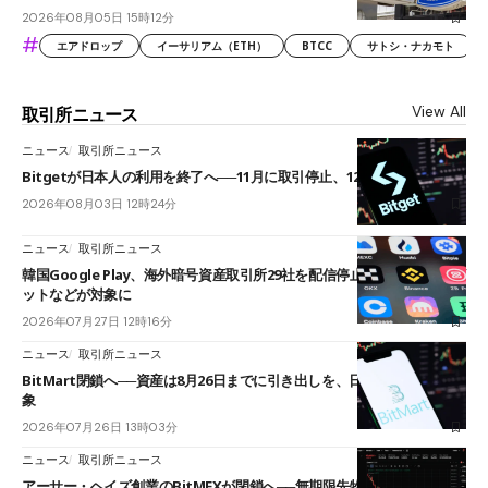
2026年08月05日 15時12分
#
エアドロップ
イーサリアム（ETH）
BTCC
サトシ・ナカモト
View All
取引所ニュース
ニュース
取引所ニュース
Bitgetが日本人の利用を終了へ──11月に取引停止、12月末に強制決済
2026年08月03日 12時24分
ニュース
取引所ニュース
韓国Google Play、海外暗号資産取引所29社を配信停止──OKXやバイビ
ットなどが対象に
2026年07月27日 12時16分
ニュース
取引所ニュース
BitMart閉鎖へ──資産は8月26日までに引き出しを、日本人利用者も対
象
2026年07月26日 13時03分
ニュース
取引所ニュース
アーサー・ヘイズ創業のBitMEXが閉鎖へ──無期限先物を生んだ11年に