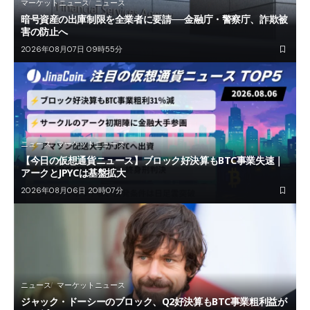
マーケットニュース
ニュース
暗号資産の出庫制限を全業者に要請──金融庁・警察庁、詐欺被
害の防止へ
2026年08月07日 09時55分
ニュース
マーケットニュース
【今日の仮想通貨ニュース】ブロック好決算もBTC事業失速｜
アークとJPYCは基盤拡大
2026年08月06日 20時07分
ニュース
マーケットニュース
ジャック・ドーシーのブロック、Q2好決算もBTC事業粗利益が