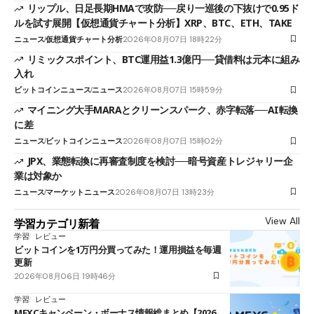
リップル、日足長期HMAで攻防──戻り一巡後の下抜けで0.95ド
ルを試す展開【仮想通貨チャート分析】XRP、BTC、ETH、TAKE
ニュース
仮想通貨チャート分析
2026年08月07日 18時22分
リミックスポイント、BTC運用益1.3億円──貸借料は元本に組み
入れ
ビットコインニュース
ニュース
2026年08月07日 15時59分
マイニング大手MARAとクリーンスパーク、赤字転落──AI転換
に差
ニュース
ビットコインニュース
2026年08月07日 15時02分
JPX、業態転換に再審査制度を検討──暗号資産トレジャリー企
業は対象か
ニュース
マーケットニュース
2026年08月07日 13時23分
View All
学習カテゴリ新着
学習
レビュー
ビットコインを1万円分買ってみた！運用損益を毎週
更新
2026年08月06日 19時46分
学習
レビュー
MEXCキャンペーン・ボーナス情報総まとめ【2026