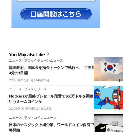
You May also Like
ニュース
ブロックチェーンニュース
韓国政府、国庫金を預金トークンで執行へ──世界初と明記、30年に
4分の1目標
2026年07月16日 14時25分
ニュース
プレスリリース
Flockerzが最終プレセール段階で860万ドルを調達｜次の10倍成長を
狙うミームコインか
2025年01月05日 09時03分
ニュース
アルトコインニュース
日本のナスダック上場企業、ワールドコイン保有でトレジャリー戦
略開始