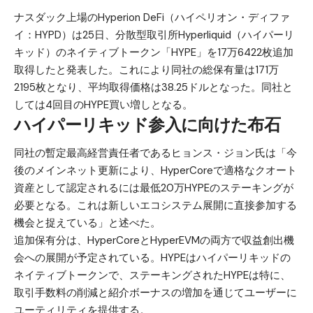
ナスダック上場のHyperion DeFi（ハイペリオン・ディファ
イ：HYPD）は25日、分散型取引所
Hyperliquid（ハイパーリ
キッド）
のネイティブトークン「
HYPE
」を17万6422枚追加
取得したと発表した。これにより同社の総保有量は171万
2195枚となり、平均取得価格は38.25ドルとなった。同社と
しては4回目のHYPE買い増しとなる。
ハイパーリキッド参入に向けた布石
同社の暫定最高経営責任者であるヒョンス・ジョン氏は「今
後のメインネット更新により、HyperCoreで適格なクオート
資産として認定されるには最低20万HYPEのステーキングが
必要となる。これは新しいエコシステム展開に直接参加する
機会と捉えている」と述べた。
追加保有分は、HyperCoreとHyperEVMの両方で収益創出機
会への展開が予定されている。HYPEはハイパーリキッドの
ネイティブトークンで、ステーキングされたHYPEは特に、
取引手数料の削減と紹介ボーナスの増加を通じてユーザーに
ユーティリティを提供する。