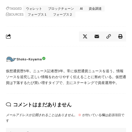
TAGGED:
ウォレット
ブロックチェーン
AI
資金調達
SOURCES:
フォーブス１
フォーブス２
Shoko-Koyama
仮想通貨歴5年。ニュース記者歴3年。常に仮想通貨ニュースを追う。情報
ソースを追究し正しい情報をわかりやすく伝えることに努めている。仮想通
貨は下落するたび買い増すタイプで、主にステーキングで資産運用中。
コメントはまだありません
メールアドレスが公開されることはありません。
※
が付いている欄は必須項目で
す