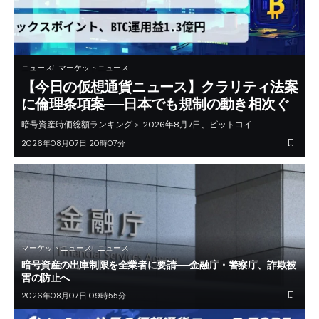
ニュース
マーケットニュース
【今日の仮想通貨ニュース】クラリティ法案
に倫理条項案──日本でも規制の動き相次ぐ
暗号資産時価総額ランキング＞ 2026年8月7日、ビットコイ…
2026年08月07日 20時07分
マーケットニュース
ニュース
暗号資産の出庫制限を全業者に要請──金融庁・警察庁、詐欺被
害の防止へ
2026年08月07日 09時55分