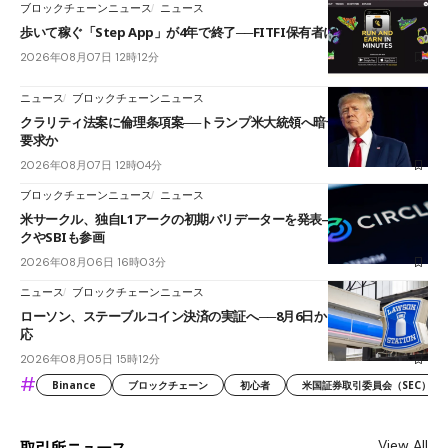
ブロックチェーンニュース
ニュース
歩いて稼ぐ「Step App」が4年で終了──FITFI保有者に対応呼びかけ
2026年08月07日 12時12分
ニュース
ブロックチェーンニュース
クラリティ法案に倫理条項案──トランプ米大統領へ暗号資産事業の売却
要求か
2026年08月07日 12時04分
ブロックチェーンニュース
ニュース
米サークル、独自L1アークの初期バリデーターを発表――ブラックロッ
クやSBIも参画
2026年08月06日 16時03分
ニュース
ブロックチェーンニュース
ローソン、ステーブルコイン決済の実証へ──8月6日からJPYCやUSDC対
応
2026年08月05日 15時12分
#
Binance
ブロックチェーン
初心者
米国証券取引委員会（SEC）
View All