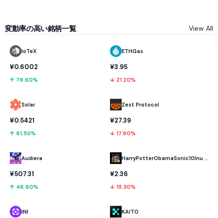
変動率の高い銘柄一覧
View All
IoTeX
ETHGas
¥0.6002
¥3.95
↑ 76.60%
↓ 21.20%
Solar
Zest Protocol
¥0.5421
¥27.39
↑ 61.50%
↓ 17.90%
Audiera
HarryPotterObamaSonic10Inu (ETH)
¥507.31
¥2.36
↑ 46.60%
↓ 15.30%
INI
KAITO