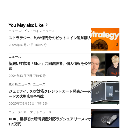
You May also Like
ニュース
ビットコインニュース
ストラテジー、約66億円分のビットコイン追加購入──評価額11兆円
2025年10月28日 11時27分
ニュース
新興NFT市場「Blur」共同創設者、個人情報を公開｜MIT中退の24
歳
2024年10月17日 17時47分
取引所ニュース
ニュース
ジェミナイ、XRP対応クレジットカード発表か──XRPとマスターカ
ードの大型広告を掲出
2025年08月22日 14時13分
ニュース
マーケットニュース
XOR、世界初の暗号資産対応ラグジュアリースマホ発表──価格は約
170万円