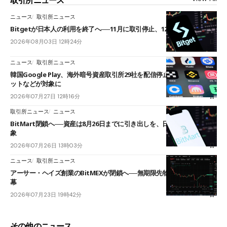
取引所ニュース
ニュース
取引所ニュース
Bitgetが日本人の利用を終了へ──11月に取引停止、12月末に強制決済
2026年08月03日 12時24分
ニュース
取引所ニュース
韓国Google Play、海外暗号資産取引所29社を配信停止──OKXやバイビ
ットなどが対象に
2026年07月27日 12時16分
取引所ニュース
ニュース
BitMart閉鎖へ──資産は8月26日までに引き出しを、日本人利用者も対
象
2026年07月26日 13時03分
ニュース
取引所ニュース
アーサー・ヘイズ創業のBitMEXが閉鎖へ──無期限先物を生んだ11年に
幕
2026年07月23日 19時42分
その他のニュース