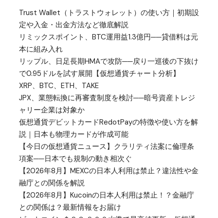
Trust Wallet（トラストウォレット）の使い方｜初期設
定や入金・出金方法など徹底解説
リミックスポイント、BTC運用益1.3億円──貸借料は元
本に組み入れ
リップル、日足長期HMAで攻防──戻り一巡後の下抜け
で0.95ドルを試す展開【仮想通貨チャート分析】
XRP、BTC、ETH、TAKE
JPX、業態転換に再審査制度を検討──暗号資産トレジ
ャリー企業は対象か
仮想通貨デビットカードRedotPayの特徴や使い方を解
説｜日本も物理カードが作成可能
【今日の仮想通貨ニュース】クラリティ法案に倫理条
項案──日本でも規制の動き相次ぐ
【2026年8月】MEXCの日本人利用は禁止？違法性や金
融庁との関係を解説
【2026年8月】Kucoinの日本人利用は禁止！？金融庁
との関係は？最新情報をお届け