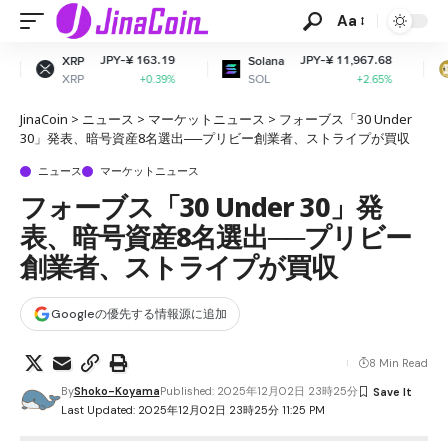
Aa
Y-¥ 163.19
JPY-¥ 11,967.68
JPY-
Solana
Dogecoin
SOL
DOGE
+0.39%
+2.65%
JinaCoin
>
ニュース
>
マーケットニュース
>
フォーブス「30 Under
30」発表、暗号資産8名選出──プリビー創業者、ストライプが買収
ニュース
マーケットニュース
フォーブス「30 Under 30」発
表、暗号資産8名選出──プリビー
創業者、ストライプが買収
Googleの優先する情報源に追加
8 Min Read
By
Shoko-Koyama
Published: 2025年12月02日 23時25分
Last Updated: 2025年12月02日 23時25分 11:25 PM