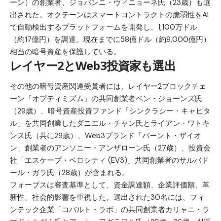
ーン）の創業者、ジョバンニ・ヴィニョーネ氏（23歳）も選
出された。オクテーンはスマートコントラクトの脆弱性をAI
で自動検出するプラットフォームを開発し、1,100万ドル
（約17億円）を調達。現在までに58億ドル（約9,000億円）
相当の暗号資産を保護している。
レイヤー2とWeb3投資家も選出
その他の暗号資産関連受賞者には、レイヤー2ブロックチェ
ーン「オプティミズム」の共同創業者ベン・ジョーンズ氏
（29歳）、暗号資産投資ファンド「シンクラシー・キャピタ
ル」を共同創業したダニエル・チャン氏とライアン・ワトキ
ンス氏（共に29歳）、Web3ブランド「バーント・ザイオ
ン」創業者のアンソニー・アンザローン氏（27歳）、投資会
社「エスケープ・ベロシティ (EV3)」共同創業者のサルバド
ール・ガラ氏（28歳）が含まれる。
フォーブスは審査基準として、資金調達額、企業評価額、革
新性、社会的影響を重視した。選出された30名には、フィ
ンテック企業「コバルト・ラボ」の共同創業者カリャニ・ラ