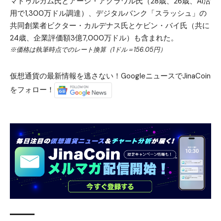
マドゥルガム氏とアーシ・アグラワル氏（28歳、26歳、AI活
用で1,300万ドル調達）、デジタルバンク「スラッシュ」の
共同創業者ビクター・カルデナス氏とケビン・バイ氏（共に
24歳、企業評価額3億7,000万ドル）も含まれた。
※価格は執筆時点でのレート換算（1ドル＝156.05円）
仮想通貨の最新情報を逃さない！GoogleニュースでJinaCoin
をフォロー！