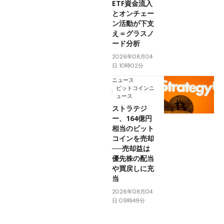
ETF資金流入
とオンチェー
ン活動が下支
え＝グラスノ
ード分析
2026年08月04
日 10時02分
ニュース
ビットコインニ
ュース
ストラテジ
ー、164億円
相当のビット
コインを売却
──売却益は
優先株の配当
や買戻しに充
当
2026年08月04
日 09時49分