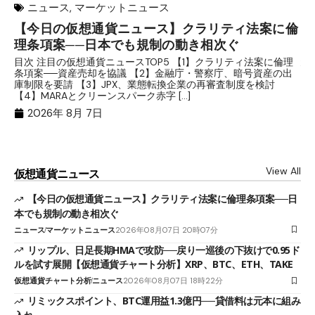
ニュース
,
マーケットニュース
【今日の仮想通貨ニュース】クラリティ法案に倫
リ
理条項案──日本でも規制の動き相次ぐ
下
分
目次 注目の仮想通貨ニュースTOP5 【1】クラリティ法案に倫理
条項案──資産売却を協議 【2】金融庁・警察庁、暗号資産の出
目
庫制限を要請 【3】JPX、業態転換企業の再審査制度を検討
ト
【4】MARAとクリーンスパーク赤字 […]
（
（X
2026年 8月 7日
View All
仮想通貨ニュース
【今日の仮想通貨ニュース】クラリティ法案に倫理条項案──日
本でも規制の動き相次ぐ
ニュース
マーケットニュース
2026年08月07日 20時07分
リップル、日足長期HMAで攻防──戻り一巡後の下抜けで0.95ド
ルを試す展開【仮想通貨チャート分析】XRP、BTC、ETH、TAKE
仮想通貨チャート分析
ニュース
2026年08月07日 18時22分
リミックスポイント、BTC運用益1.3億円──貸借料は元本に組み