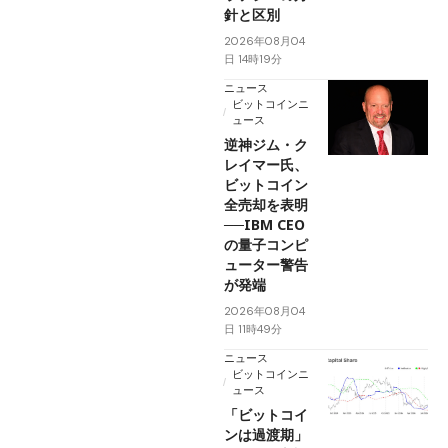
針と区別
2026年08月04
日 14時19分
ニュース
ビットコインニ
ュース
逆神ジム・ク
レイマー氏、
ビットコイン
全売却を表明
──IBM CEO
の量子コンピ
ューター警告
が発端
2026年08月04
日 11時49分
ニュース
ビットコインニ
ュース
「ビットコイ
ンは過渡期」