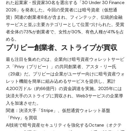
れた起業家・投資家30名を選出する「30 Under 30 Finance
2026」を発表した。今回の受賞者には暗号資産（仮想通
貨）関連の創業者8名が含まれ、フィンテック、伝統的金融
サービスと並ぶ主要カテゴリーとして位置づけられた。受賞
者全体の73%が創業者で、女性が30%、有色人種が41%を占
める。
プリビー創業者、ストライプが買収
最も注目を集めたのは、企業向け暗号資産ウォレットサービ
ス「Privy（プリビー）」の共同創業者、アスタ・リー氏
（29歳）だ。プリビーは企業がユーザー向けに暗号資産ウォ
レット機能を簡単に組み込めるサービスを提供し、累計
4,200万ドル（約66億円）の資金調達を実施。2025年には
決済大手のストライプに買収され、Web3サービスの企業導
入を加速させた。
関連：
決済大手「Stripe」、仮想通貨ウォレット基盤
「Privy」を買収
AI技術で暗号資産セキュリティを強化するOctane（オクテ