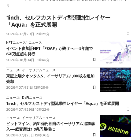
リ…
1inch、セルフカストディ型流動性レイヤー
「Aqua」を正式展開
2026年07月29日 15時22分
NFTニュース
ニュース
イベント参加証NFT「POAP」が終了へ──5年超で
670万点超を発行
2026年08月04日 13時46分
ニュース
イーサリアムニュース
東証上場クオンタムS、イーサリアム1,000枚を追加
売却
2026年07月31日 12時29分
ニュース
DeFiニュース
1inch、セルフカストディ型流動性レイヤー「Aqua」を正式展開
2026年07月29日 15時22分
ニュース
イーサリアムニュース
ビットマイン、約31億円相当のイーサリアム追加購
入──総資産は1.9兆円規模に
2026年07月28日 12時06分