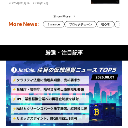
2025年10月14日 00時02分
Show More
More News:
Binance
ブロックチェーン
初心者
米国証
厳選・注目記事