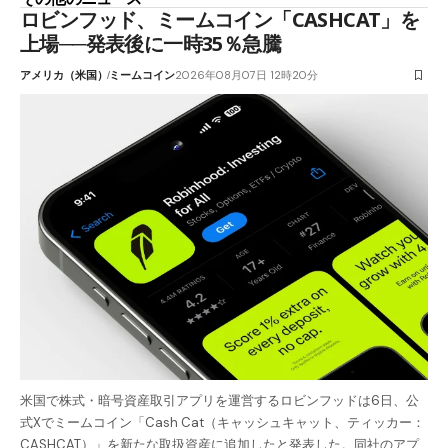
ロビンフッド、ミームコイン「CASHCAT」を
上場──発表後に一時35％急騰
アメリカ（米国）
ミームコイン
2026年08月07日 12時20分
米国で株式・暗号資産取引アプリを運営するロビンフッドは6日、公
式Xでミームコイン「Cash Cat（キャッシュキャット、ティッカー：
CASHCAT）」を新たな取扱資産に追加したと発表した。同社のアプ