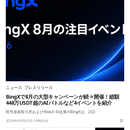
ニュース
プレスリリース
BingXで8月の大型キャンペーンが続々開催！総額
448万USDT超のAIバトルなど4イベントを紹介
暗号資産取引所およびWeb3-AI企業のBingXは、202…
2026年08月07日 09時25分