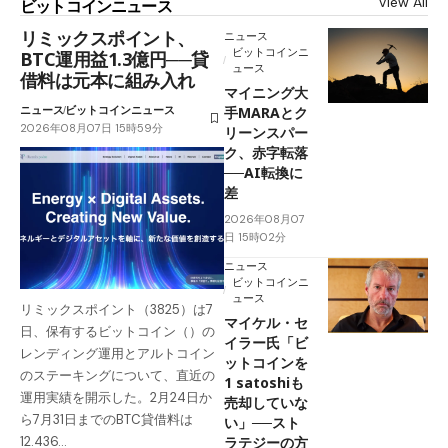
View All
ビットコインニュース
リミックスポイント、
ニュース
ビットコインニ
BTC運用益1.3億円──貸
ュース
借料は元本に組み入れ
マイニング大
ニュース
ビットコインニュース
手MARAとク
2026年08月07日 15時59分
リーンスパー
ク、赤字転落
──AI転換に
差
2026年08月07
日 15時02分
ニュース
ビットコインニ
ュース
リミックスポイント（3825）は7
マイケル・セ
日、保有するビットコイン（）の
イラー氏「ビ
レンディング運用とアルトコイン
ットコインを
のステーキングについて、直近の
1 satoshiも
運用実績を開示した。2月24日か
売却していな
ら7月31日までのBTC貸借料は
い」──スト
ラテジーの方
12.436…