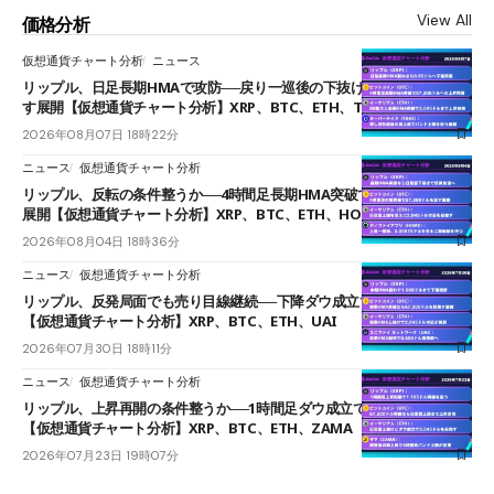
View All
価格分析
仮想通貨チャート分析
ニュース
リップル、日足長期HMAで攻防──戻り一巡後の下抜けで0.95ドルを試
す展開【仮想通貨チャート分析】XRP、BTC、ETH、TAKE
2026年08月07日 18時22分
ニュース
仮想通貨チャート分析
リップル、反転の条件整うか──4時間足長期HMA突破で雲下端を目指す
展開【仮想通貨チャート分析】XRP、BTC、ETH、HOME
2026年08月04日 18時36分
ニュース
仮想通貨チャート分析
リップル、反発局面でも売り目線継続──下降ダウ成立で下値追う展開
【仮想通貨チャート分析】XRP、BTC、ETH、UAI
2026年07月30日 18時11分
ニュース
仮想通貨チャート分析
リップル、上昇再開の条件整うか──1時間足ダウ成立で1.185ドルを狙う
【仮想通貨チャート分析】XRP、BTC、ETH、ZAMA
2026年07月23日 19時07分