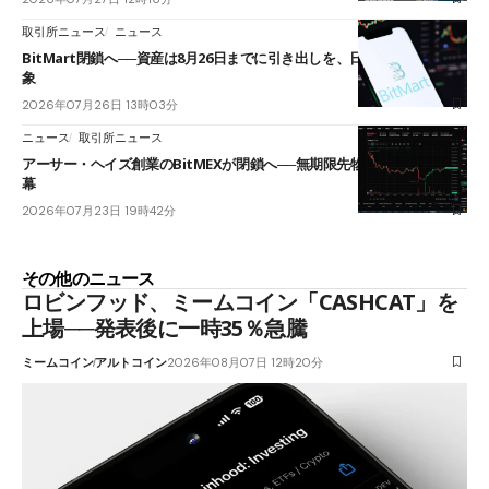
取引所ニュース
ニュース
BitMart閉鎖へ──資産は8月26日までに引き出しを、日本人利用者も対
象
2026年07月26日 13時03分
ニュース
取引所ニュース
アーサー・ヘイズ創業のBitMEXが閉鎖へ──無期限先物を生んだ11年に
幕
2026年07月23日 19時42分
その他のニュース
ロビンフッド、ミームコイン「CASHCAT」を
上場──発表後に一時35％急騰
ミームコイン
アルトコイン
2026年08月07日 12時20分