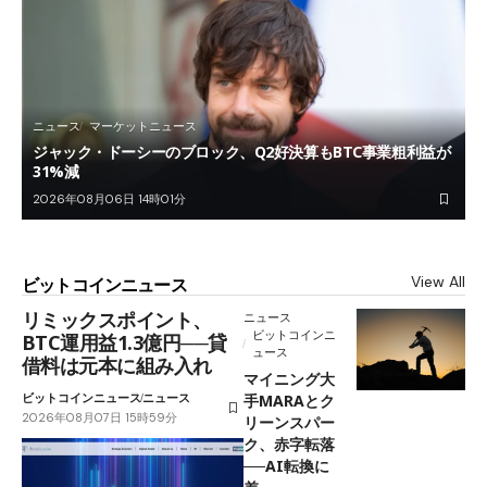
ニュース
マーケットニュース
ジャック・ドーシーのブロック、Q2好決算もBTC事業粗利益が
31%減
2026年08月06日 14時01分
View All
ビットコインニュース
リミックスポイント、
ニュース
ビットコインニ
BTC運用益1.3億円──貸
ュース
借料は元本に組み入れ
マイニング大
ビットコインニュース
ニュース
手MARAとク
2026年08月07日 15時59分
リーンスパー
ク、赤字転落
──AI転換に