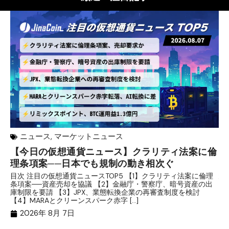
ニュース
,
マーケットニュース
【今日の仮想通貨ニュース】クラリティ法案に倫
リ
理条項案──日本でも規制の動き相次ぐ
下
分
目次 注目の仮想通貨ニュースTOP5 【1】クラリティ法案に倫理
条項案──資産売却を協議 【2】金融庁・警察庁、暗号資産の出
目
庫制限を要請 【3】JPX、業態転換企業の再審査制度を検討
ト
【4】MARAとクリーンスパーク赤字 […]
（
（X
2026年 8月 7日