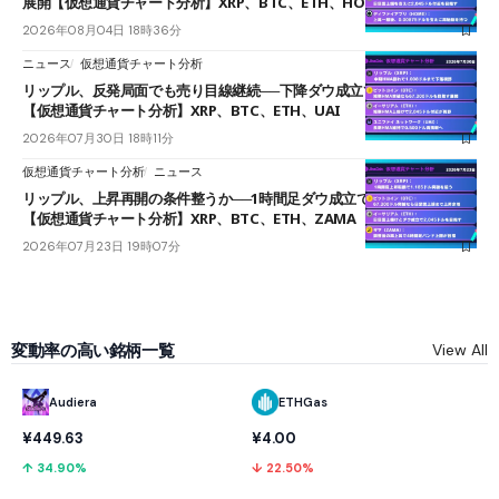
展開【仮想通貨チャート分析】XRP、BTC、ETH、HOME
2026年08月04日 18時36分
ニュース
仮想通貨チャート分析
リップル、反発局面でも売り目線継続──下降ダウ成立で下値追う展開
【仮想通貨チャート分析】XRP、BTC、ETH、UAI
2026年07月30日 18時11分
仮想通貨チャート分析
ニュース
リップル、上昇再開の条件整うか──1時間足ダウ成立で1.185ドルを狙う
【仮想通貨チャート分析】XRP、BTC、ETH、ZAMA
2026年07月23日 19時07分
変動率の高い銘柄一覧
View All
Audiera
ETHGas
¥449.63
¥4.00
↑ 34.90%
↓ 22.50%