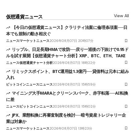
View All
仮想通貨ニュース
【今日の仮想通貨ニュース】クラリティ法案に倫理条項案──日
本でも規制の動き相次ぐ
ニュース
マーケットニュース
2026年08月07日 20時07分
リップル、日足長期HMAで攻防──戻り一巡後の下抜けで0.95ド
ルを試す展開【仮想通貨チャート分析】XRP、BTC、ETH、TAKE
ニュース
仮想通貨チャート分析
2026年08月07日 18時22分
リミックスポイント、BTC運用益1.3億円──貸借料は元本に組み
入れ
ビットコインニュース
ニュース
2026年08月07日 15時59分
マイニング大手MARAとクリーンスパーク、赤字転落──AI転換
に差
ニュース
ビットコインニュース
2026年08月07日 15時02分
JPX、業態転換に再審査制度を検討──暗号資産トレジャリー企
業は対象か
ニュース
マーケットニュース
2026年08月07日 13時23分