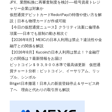
JPX、業態転換に再審査制度を検討──暗号資産トレジ
ャリー企業は対象か
仮想通貨デビットカードRedotPayの特徴や使い方を解
説｜日本も物理カードが作成可能
【今日の仮想通貨ニュース】クラリティ法案に倫理条
項案──日本でも規制の動き相次ぐ
【2026年8月】MEXCの日本人利用は禁止？違法性や金
融庁との関係を解説
【2026年8月】Kucoinの日本人利用は禁止！？金融庁
との関係は？最新情報をお届け
ビットコイン＄９３,９００水準で最高値更新 仮想通
貨チャート分析：ビットコイン、イーサリアム、リッ
プル、シンボル
Bitget日本撤退！日本人の新規登録停止＆サービス終
了へ 理由と代わりの取引所も解説