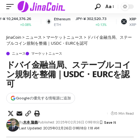
Aa
JPY-¥ 302,520.73
JPY-¥ 163.84
Ethereum
XRP
ETH
XRP
+0.13%
+1.53%
JinaCoin
>
ニュース
>
マーケットニュース
>
ドバイ金融当局、ステー
ブルコイン規制を整備｜USDC・EURCを認可
ニュース
マーケットニュース
ドバイ金融当局、ステーブルコイ
ン規制を整備｜USDC・EURCを認
可
Googleの優先する情報源に追加
15 Min Read
By
木本 隆義
Published: 2025年02月26日 01時18分
Last Updated: 2025年02月26日 01時18分 1:18 AM