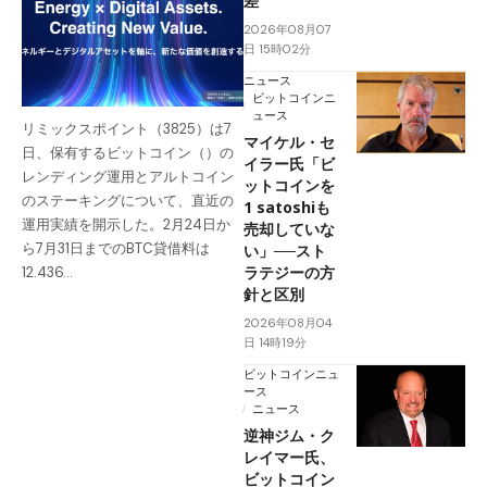
差
2026年08月07
日 15時02分
ニュース
ビットコインニ
ュース
リミックスポイント（3825）は7
マイケル・セ
日、保有するビットコイン（）の
イラー氏「ビ
レンディング運用とアルトコイン
ットコインを
のステーキングについて、直近の
1 satoshiも
運用実績を開示した。2月24日か
売却していな
ら7月31日までのBTC貸借料は
い」──スト
ラテジーの方
12.436…
針と区別
2026年08月04
日 14時19分
ビットコインニュ
ース
ニュース
逆神ジム・ク
レイマー氏、
ビットコイン