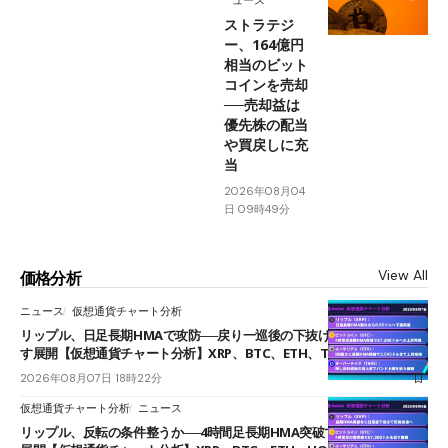
ュース
ストラテジ
ー、164億円
相当のビット
コインを売却
──売却益は
優先株の配当
や買戻しに充
当
2026年08月04
日 09時49分
View All
価格分析
ニュース
仮想通貨チャート分析
リップル、日足長期HMAで攻防──戻り一巡後の下抜けで0.95ドルを試
す展開【仮想通貨チャート分析】XRP、BTC、ETH、TAKE
2026年08月07日 18時22分
仮想通貨チャート分析
ニュース
リップル、反転の条件整うか──4時間足長期HMA突破で雲下端を目指す