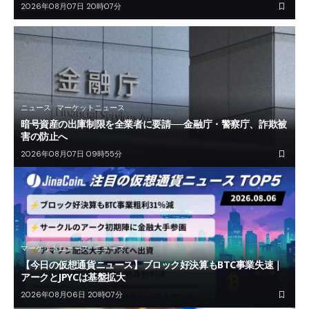
2026年08月07日 20時07分
ニュース
マーケットニュース
暗号資産の出庫制限を全業者に要請──金融庁・警察庁、詐欺被
害の防止へ
2026年08月07日 09時55分
マーケットニュース
ニュース
【今日の仮想通貨ニュース】ブロック好決算もBTC事業失速｜
アークとJPYCは基盤拡大
2026年08月06日 20時07分