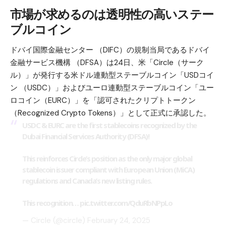
市場が求めるのは透明性の高いステー
ブルコイン
ドバイ国際金融センター （DIFC）の規制当局であるドバイ
金融サービス機構 （DFSA）は24日、米「Circle（サーク
ル）」が発行する米ドル連動型ステーブルコイン「USDコイ
ン （USDC）」およびユーロ連動型ステーブルコイン「ユー
ロコイン（EURC）」を「認可されたクリプトトークン
（Recognized Crypto Tokens）」として正式に承認した。
USDC & EURC are the first stablecoins recognized by the
Dubai Financial Services Authority (DFSA)!
This reinforces Circle’s position as the only major global
stablecoin issuer compliant with European Union (MiCA)
regulations and Canada’s new listing rules.
This recognition…
pic.twitter.com/QduRbNPpLo
— Circle (@circle)
February 24, 2025