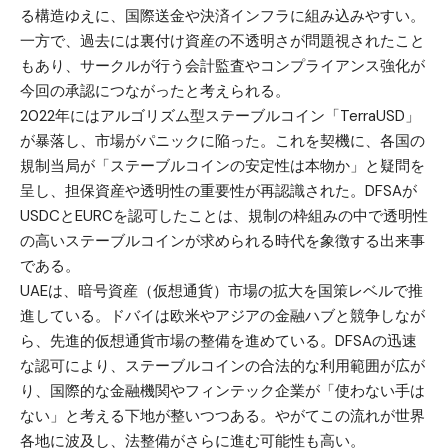
る構造ゆえに、国際送金や決済インフラに組み込みやすい。
一方で、過去には裏付け資産の不透明さが問題視されたこと
もあり、サークルが行う会計監査やコンプライアンス強化が
今回の承認につながったと考えられる。
2022年にはアルゴリズム型ステーブルコイン「TerraUSD」
が暴落し、市場がパニックに陥った。これを契機に、各国の
規制当局が「ステーブルコインの安定性は本物か」と疑問を
呈し、担保資産や透明性の重要性が再認識された。DFSAが
USDCとEURCを認可したことは、規制の枠組みの中で透明性
の高いステーブルコインが求められる時代を象徴する出来事
である。
UAEは、暗号資産（仮想通貨）市場の拡大を国策レベルで推
進している。ドバイは欧米やアジアの金融ハブと競争しなが
ら、先進的仮想通貨市場の整備を進めている。DFSAの迅速
な認可により、ステーブルコインの合法的な利用範囲が広が
り、国際的な金融機関やフィンテック企業が「使わない手は
ない」と考える下地が整いつつある。やがてこの流れが世界
各地に波及し、法整備がさらに進む可能性も高い。