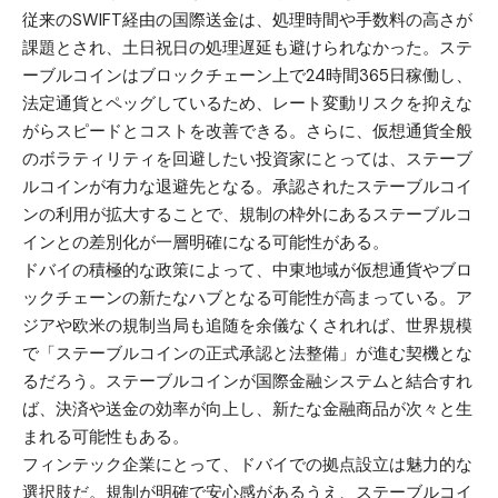
従来のSWIFT経由の国際送金は、処理時間や手数料の高さが
課題とされ、土日祝日の処理遅延も避けられなかった。ステ
ーブルコインはブロックチェーン上で24時間365日稼働し、
法定通貨とペッグしているため、レート変動リスクを抑えな
がらスピードとコストを改善できる。さらに、仮想通貨全般
のボラティリティを回避したい投資家にとっては、ステーブ
ルコインが有力な退避先となる。承認されたステーブルコイ
ンの利用が拡大することで、規制の枠外にあるステーブルコ
インとの差別化が一層明確になる可能性がある。
ドバイの積極的な政策によって、中東地域が仮想通貨やブロ
ックチェーンの新たなハブとなる可能性が高まっている。ア
ジアや欧米の規制当局も追随を余儀なくされれば、世界規模
で「ステーブルコインの正式承認と法整備」が進む契機とな
るだろう。ステーブルコインが国際金融システムと結合すれ
ば、決済や送金の効率が向上し、新たな金融商品が次々と生
まれる可能性もある。
フィンテック企業にとって、ドバイでの拠点設立は魅力的な
選択肢だ。規制が明確で安心感があるうえ、ステーブルコイ