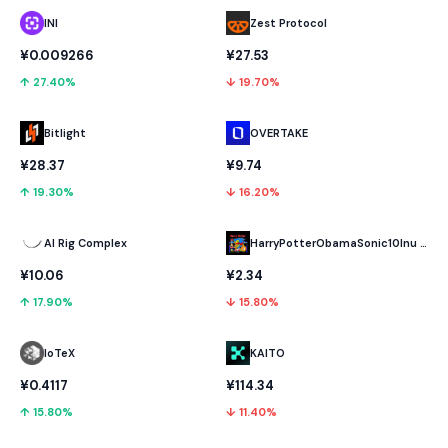
INI
Zest Protocol
¥0.009266
¥27.53
↑ 27.40%
↓ 19.70%
Bitlight
OVERTAKE
¥28.37
¥9.74
↑ 19.30%
↓ 16.20%
AI Rig Complex
HarryPotterObamaSonic10Inu (ETH)
¥10.06
¥2.34
↑ 17.90%
↓ 15.80%
IoTeX
KAITO
¥0.4117
¥114.34
↑ 15.80%
↓ 11.40%