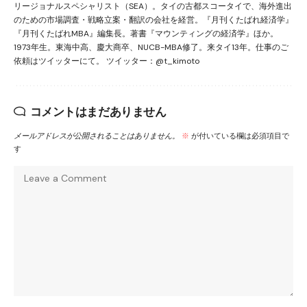
リージョナルスペシャリスト（SEA）。タイの古都スコータイで、海外進出
のための市場調査・戦略立案・翻訳の会社を経営。『月刊くたばれ経済学』
『月刊くたばれMBA』編集長。著書『マウンティングの経済学』ほか。
1973年生。東海中高、慶大商卒、NUCB-MBA修了。来タイ13年。仕事のご
依頼はツイッターにて。 ツイッター：@t_kimoto
コメントはまだありません
メールアドレスが公開されることはありません。
※
が付いている欄は必須項目で
す