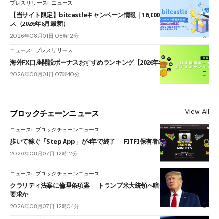
プレスリリース
ニュース
【当サイト限定】bitcastleキャンペーン情報｜16,000円口座開設ボーナ
ス（2026年8月最新）
2026年08月01日 08時12分
ニュース
プレスリリース
海外FX口座開設ボーナスおすすめランキング【2026年8月最新】
2026年08月01日 07時40分
View All
ブロックチェーンニュース
ニュース
ブロックチェーンニュース
歩いて稼ぐ「Step App」が4年で終了──FITFI保有者に対応呼びかけ
2026年08月07日 12時12分
ニュース
ブロックチェーンニュース
クラリティ法案に倫理条項案──トランプ米大統領へ暗号資産事業の売却
要求か
2026年08月07日 12時04分