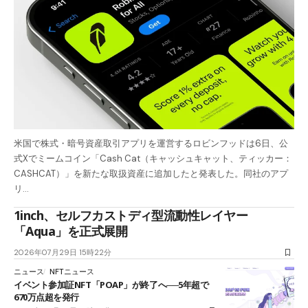
米国で株式・暗号資産取引アプリを運営するロビンフッドは6日、公
式Xでミームコイン「Cash Cat（キャッシュキャット、ティッカー：
CASHCAT）」を新たな取扱資産に追加したと発表した。同社のアプ
リ…
1inch、セルフカストディ型流動性レイヤー
「Aqua」を正式展開
2026年07月29日 15時22分
ニュース
NFTニュース
イベント参加証NFT「POAP」が終了へ──5年超で
670万点超を発行