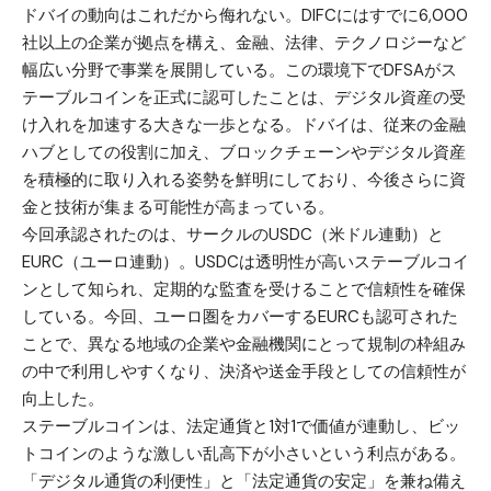
ドバイの動向はこれだから侮れない。DIFCにはすでに6,000
社以上の企業が拠点を構え、金融、法律、テクノロジーなど
幅広い分野で事業を展開している。この環境下でDFSAがス
テーブルコインを正式に認可したことは、デジタル資産の受
け入れを加速する大きな一歩となる。ドバイは、従来の金融
ハブとしての役割に加え、ブロックチェーンやデジタル資産
を積極的に取り入れる姿勢を鮮明にしており、今後さらに資
金と技術が集まる可能性が高まっている。
今回承認されたのは、サークルのUSDC（米ドル連動）と
EURC（ユーロ連動）。USDCは透明性が高いステーブルコイ
ンとして知られ、定期的な監査を受けることで信頼性を確保
している。今回、ユーロ圏をカバーするEURCも認可された
ことで、異なる地域の企業や金融機関にとって規制の枠組み
の中で利用しやすくなり、決済や送金手段としての信頼性が
向上した。
ステーブルコインは、法定通貨と1対1で価値が連動し、ビッ
トコインのような激しい乱高下が小さいという利点がある。
「デジタル通貨の利便性」と「法定通貨の安定」を兼ね備え