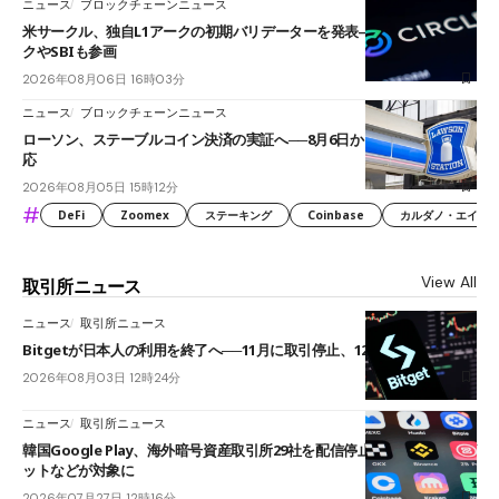
ニュース
ブロックチェーンニュース
米サークル、独自L1アークの初期バリデーターを発表――ブラックロッ
クやSBIも参画
2026年08月06日 16時03分
ニュース
ブロックチェーンニュース
ローソン、ステーブルコイン決済の実証へ──8月6日からJPYCやUSDC対
応
2026年08月05日 15時12分
#
DeFi
Zoomex
ステーキング
Coinbase
カルダノ・エイダ（Ca
View All
取引所ニュース
ニュース
取引所ニュース
Bitgetが日本人の利用を終了へ──11月に取引停止、12月末に強制決済
2026年08月03日 12時24分
ニュース
取引所ニュース
韓国Google Play、海外暗号資産取引所29社を配信停止──OKXやバイビ
ットなどが対象に
2026年07月27日 12時16分