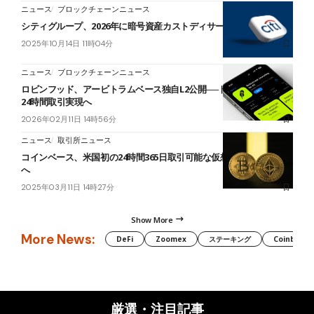
ニュース
ブロックチェーンニュース
シティグループ、2026年に暗号資産カストディサービス開始を計画
2025年10月14日 11時04分
ニュース
ブロックチェーンニュース
ロビンフッド、アービトラムベース独自L2公開──トークン化株式で
24時間取引実現へ
2026年02月11日 14時56分
ニュース
取引所ニュース
コインベース、米国初の24時間365日取引可能な仮想通貨先物を導入
へ
2025年03月11日 14時27分
Show More
More News:
DeFi
Zoomex
ステーキング
Coinbase
厳選・注目記事