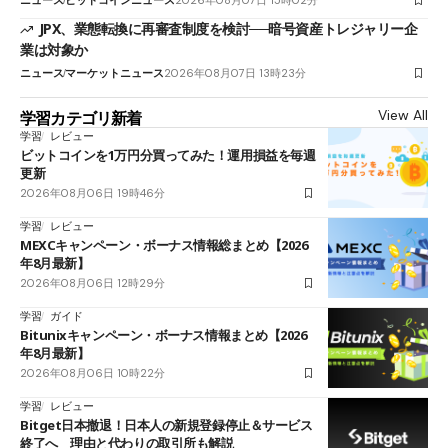
ニュース
ビットコインニュース
2026年08月07日 15時02分
JPX、業態転換に再審査制度を検討──暗号資産トレジャリー企
業は対象か
ニュース
マーケットニュース
2026年08月07日 13時23分
View All
学習カテゴリ新着
学習
レビュー
ビットコインを1万円分買ってみた！運用損益を毎週
更新
2026年08月06日 19時46分
学習
レビュー
MEXCキャンペーン・ボーナス情報総まとめ【2026
年8月最新】
2026年08月06日 12時29分
学習
ガイド
Bitunixキャンペーン・ボーナス情報まとめ【2026
年8月最新】
2026年08月06日 10時22分
学習
レビュー
Bitget日本撤退！日本人の新規登録停止＆サービス
終了へ 理由と代わりの取引所も解説