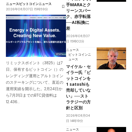
ニュース
ビットコインニュース
手MARAとク
2026年08月07日 15時59分
リーンスパー
ク、赤字転落
──AI転換に
差
2026年08月07
日 15時02分
ニュース
ビットコインニ
ュース
リミックスポイント（3825）は7
マイケル・セ
日、保有するビットコイン（）の
イラー氏「ビ
レンディング運用とアルトコイン
ットコインを
のステーキングについて、直近の
1 satoshiも
運用実績を開示した。2月24日か
売却していな
ら7月31日までのBTC貸借料は
い」──スト
ラテジーの方
12.436…
針と区別
2026年08月04
日 14時19分
ニュース