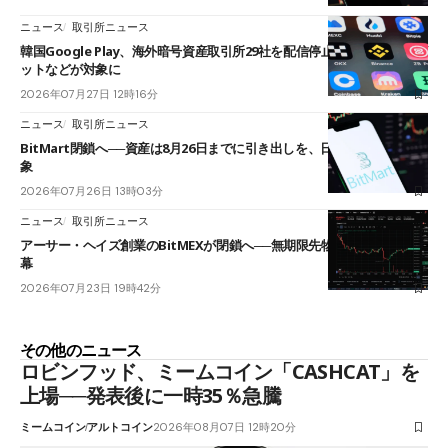
ニュース
取引所ニュース
韓国Google Play、海外暗号資産取引所29社を配信停止──OKXやバイビ
ットなどが対象に
2026年07月27日 12時16分
ニュース
取引所ニュース
BitMart閉鎖へ──資産は8月26日までに引き出しを、日本人利用者も対
象
2026年07月26日 13時03分
ニュース
取引所ニュース
アーサー・ヘイズ創業のBitMEXが閉鎖へ──無期限先物を生んだ11年に
幕
2026年07月23日 19時42分
その他のニュース
ロビンフッド、ミームコイン「CASHCAT」を
上場──発表後に一時35％急騰
ミームコイン
アルトコイン
2026年08月07日 12時20分