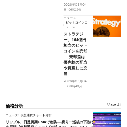
2026年08月04
日 10時02分
ニュース
ビットコインニ
ュース
ストラテジ
ー、164億円
相当のビット
コインを売却
──売却益は
優先株の配当
や買戻しに充
当
2026年08月04
日 09時49分
View All
価格分析
ニュース
仮想通貨チャート分析
リップル、日足長期HMAで攻防──戻り一巡後の下抜けで0.95ドルを試