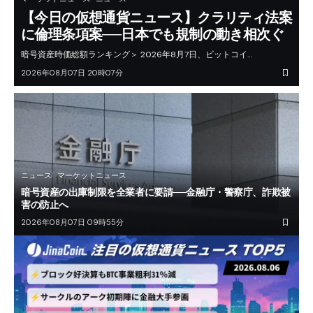
【今日の仮想通貨ニュース】クラリティ法案
に倫理条項案──日本でも規制の動き相次ぐ
暗号資産時価総額ランキング＞ 2026年8月7日、ビットコイ…
2026年08月07日 20時07分
ニュース
マーケットニュース
暗号資産の出庫制限を全業者に要請──金融庁・警察庁、詐欺被
害の防止へ
2026年08月07日 09時55分