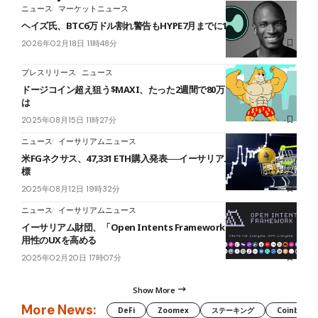
ニュース
マーケットニュース
ヘイズ氏、BTC6万ドル割れ警告もHYPE7月までに150ドル予測
2026年02月18日 11時48分
プレスリリース
ニュース
ドージコイン超え狙う$MAXI、たった2週間で80万ドル集めた理由と
は
2025年08月15日 11時27分
ニュース
イーサリアムニュース
米FGネクサス、47,331 ETH購入発表──イーサリアムの10%保有を目
標
2025年08月12日 19時32分
ニュース
イーサリアムニュース
イーサリアム財団、「Open Intents Framework」を発表｜相互運
用性のUXを高める
2025年02月20日 17時07分
Show More
More News:
DeFi
Zoomex
ステーキング
Coinbase