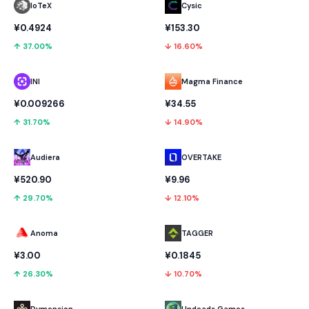
IoTeX
Cysic
¥0.4924
¥153.30
↑ 37.00%
↓ 16.60%
INI
Magma Finance
¥0.009266
¥34.55
↑ 31.70%
↓ 14.90%
Audiera
OVERTAKE
¥520.90
¥9.96
↑ 29.70%
↓ 12.10%
Anoma
TAGGER
¥3.00
¥0.1845
↑ 26.30%
↓ 10.70%