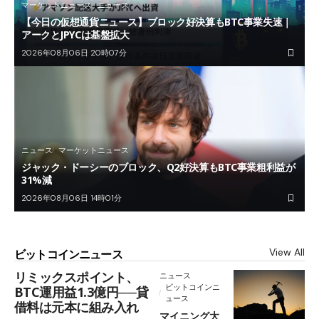
マーケットニュース
ニュース
【今日の仮想通貨ニュース】ブロック好決算もBTC事業失速｜
アークとJPYCは基盤拡大
2026年08月06日 20時07分
ニュース
マーケットニュース
ジャック・ドーシーのブロック、Q2好決算もBTC事業粗利益が
31%減
2026年08月06日 14時01分
View All
ビットコインニュース
リミックスポイント、
ニュース
ビットコインニ
BTC運用益1.3億円──貸
ュース
借料は元本に組み入れ
マイニング大