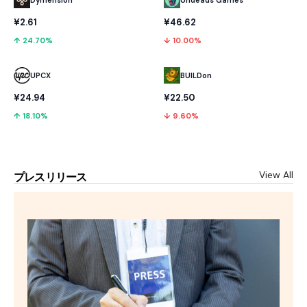
Dymension
Undeads Games
¥2.61
¥46.62
↑ 24.70%
↓ 10.00%
UPCX
BUILDon
¥24.94
¥22.50
↑ 18.10%
↓ 9.60%
View All
プレスリリース