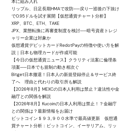
本に組み入れ
リップル、日足長期HMAで攻防──戻り一巡後の下抜け
で0.95ドルを試す展開【仮想通貨チャート分析】
XRP、BTC、ETH、TAKE
JPX、業態転換に再審査制度を検討──暗号資産トレジ
ャリー企業は対象か
仮想通貨デビットカードRedotPayの特徴や使い方を解
説｜日本も物理カードが作成可能
【今日の仮想通貨ニュース】クラリティ法案に倫理条
項案──日本でも規制の動き相次ぐ
Bitget日本撤退！日本人の新規登録停止＆サービス終
了へ 理由と代わりの取引所も解説
【2026年8月】MEXCの日本人利用は禁止？違法性や金
融庁との関係を解説
【2026年8月】Kucoinの日本人利用は禁止！？金融庁
との関係は？最新情報をお届け
ビットコイン＄９３,９００水準で最高値更新 仮想通
貨チャート分析：ビットコイン、イーサリアム、リッ