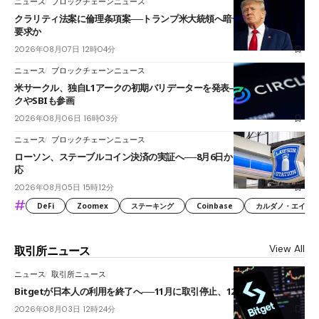
ニュース
ブロックチェーンニュース
クラリティ法案に倫理条項案──トランプ米大統領へ暗号資産事業の売却
要求か
2026年08月07日 12時04分
ニュース
ブロックチェーンニュース
米サークル、独自L1アークの初期バリデーターを発表――ブラックロッ
クやSBIも参画
2026年08月06日 16時03分
ニュース
ブロックチェーンニュース
ローソン、ステーブルコイン決済の実証へ──8月6日からJPYCやUSDC対
応
2026年08月05日 15時12分
#
DeFi
Zoomex
ステーキング
Coinbase
カルダノ・エイダ（Ca
View All
取引所ニュース
ニュース
取引所ニュース
Bitgetが日本人の利用を終了へ──11月に取引停止、12月末に強制決済
2026年08月03日 12時24分