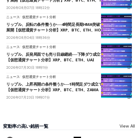
す展開【仮想通貨チャート分析】XRP、BTC、ETH、TAKE
2026年08月07日 18時22分
ニュース
仮想通貨チャート分析
リップル、反転の条件整うか──4時間足長期HMA突破で雲下端を目指す
展開【仮想通貨チャート分析】XRP、BTC、ETH、HOME
2026年08月04日 18時36分
ニュース
仮想通貨チャート分析
リップル、反発局面でも売り目線継続──下降ダウ成立で下値追う展開
【仮想通貨チャート分析】XRP、BTC、ETH、UAI
2026年07月30日 18時11分
ニュース
仮想通貨チャート分析
リップル、上昇再開の条件整うか──1時間足ダウ成立で1.185ドルを狙う
【仮想通貨チャート分析】XRP、BTC、ETH、ZAMA
2026年07月23日 19時07分
変動率の高い銘柄一覧
View All