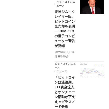
ビットコインニ
ュース
逆神ジム・ク
レイマー氏、
ビットコイン
全売却を表明
──IBM CEO
の量子コンピ
ューター警告
が発端
2026年08月04
日 11時49分
ビットコインニュ
ース
ニュース
「ビットコイ
ンは過渡期」
ETF資金流入
とオンチェー
ン活動が下支
え＝グラスノ
ード分析