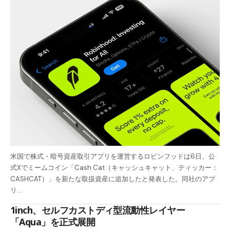
米国で株式・暗号資産取引アプリを運営するロビンフッドは6日、公
式Xでミームコイン「Cash Cat（キャッシュキャット、ティッカー：
CASHCAT）」を新たな取扱資産に追加したと発表した。同社のアプ
リ…
1inch、セルフカストディ型流動性レイヤー
「Aqua」を正式展開