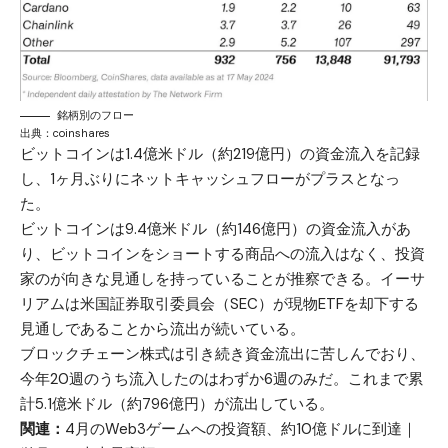
銘柄別のフロー
出典：
coinshares
ビットコインは1.4億米ドル（約219億円）の資金流入を記録
し、1ヶ月ぶりにネットキャッシュフローがプラスとなっ
た。
ビットコインは9.4億米ドル（約146億円）の資金流入があ
り、ビットコインをショートする商品への流入はなく、投資
家のが向きな見通しを持っていることが推察できる。イーサ
リアムは米国証券取引委員会（SEC）が現物ETFを却下する
見通しであることから流出が続いている。
ブロックチェーン株式は引き続き資金流出に苦しんでおり、
今年20週のうち流入したのはわずか6週のみだ。これまで累
計5.1億米ドル（約796億円）が流出している。
関連：
4月のWeb3ゲームへの投資額、約10億ドルに到達｜