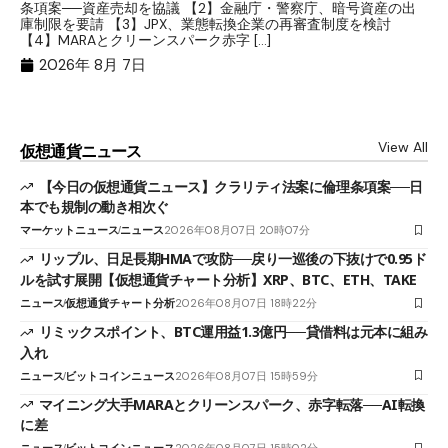
条項案──資産売却を協議 【2】金融庁・警察庁、暗号資産の出
目
庫制限を要請 【3】JPX、業態転換企業の再審査制度を検討
ト
【4】MARAとクリーンスパーク赤字 […]
（
（X
2026年 8月 7日
View All
仮想通貨ニュース
【今日の仮想通貨ニュース】クラリティ法案に倫理条項案──日
本でも規制の動き相次ぐ
マーケットニュース
ニュース
2026年08月07日 20時07分
リップル、日足長期HMAで攻防──戻り一巡後の下抜けで0.95ド
ルを試す展開【仮想通貨チャート分析】XRP、BTC、ETH、TAKE
ニュース
仮想通貨チャート分析
2026年08月07日 18時22分
リミックスポイント、BTC運用益1.3億円──貸借料は元本に組み
入れ
ニュース
ビットコインニュース
2026年08月07日 15時59分
マイニング大手MARAとクリーンスパーク、赤字転落──AI転換
に差