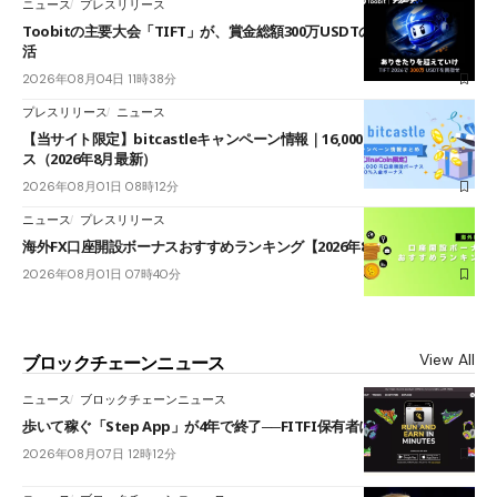
ニュース
プレスリリース
Toobitの主要大会「TIFT」が、賞金総額300万USDTのレースとして復
活
2026年08月04日 11時38分
プレスリリース
ニュース
【当サイト限定】bitcastleキャンペーン情報｜16,000円口座開設ボーナ
ス（2026年8月最新）
2026年08月01日 08時12分
ニュース
プレスリリース
海外FX口座開設ボーナスおすすめランキング【2026年8月最新】
2026年08月01日 07時40分
View All
ブロックチェーンニュース
ニュース
ブロックチェーンニュース
歩いて稼ぐ「Step App」が4年で終了──FITFI保有者に対応呼びかけ
2026年08月07日 12時12分