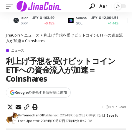
Aa
JPY-¥ 163.49
JPY-¥ 12,061.51
JPY
Solana
Dogecoin
SOL
DOGE
-0.15%
+1.44%
JinaCoin
>
ニュース
>
利上げ予想を受けビットコインETFへの資金流
入が加速＝Coinshares
ニュース
利上げ予想を受けビットコイン
ETFへの資金流入が加速＝
Coinshares
Googleの優先する情報源に追加
8 Min Read
By
Tomochan01
Published: 2024年05月21日 09時02分
Last Updated: 2024年10月17日 17時42分 5:42 PM