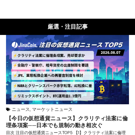
厳選・注目記事
ニュース
,
マーケットニュース
【今日の仮想通貨ニュース】クラリティ法案に倫
リ
理条項案──日本でも規制の動き相次ぐ
下
分
目次 注目の仮想通貨ニュースTOP5 【1】クラリティ法案に倫理