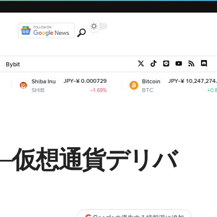
Bybit
JPY-¥ 0.000729
JPY-¥ 10,247,274.58
ba Inu
Bitcoin
B
BTC
-1.69%
+0.81%
──仮想通貨デリバ