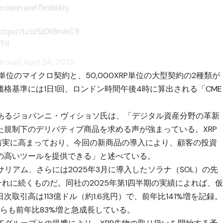
ision and flexibility.
https://t.co/SzDtBmkG7r
vTd
Group)
April 24, 2025
P単位のマイクロ契約と、50,000XRP単位の大型契約の2種類が
格基準には1日1回、ロンドン時間午後4時に算出される「CME
であるジョバンニ・ヴィショソ氏は、「デジタル資産分野の革新
た規制下のデリバティブ商品を求める声が強まっている。XRP
も着実に高まっており、今回の新商品の導入により、顧客の投資
の高いツールを提供できる」と述べている。
サリアム、さらには2025年3月に導入した
ソラナ（SOL）
の先
それに続くものだ。同社の2025年第1四半期の実績によれば、
取引高は113億ドル（約1.6兆円）で、前年比141%増を記録。
こちらも前年比83%増と急成長している。