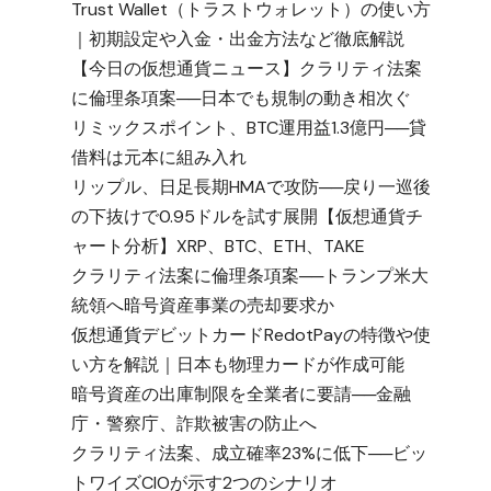
Trust Wallet（トラストウォレット）の使い方
｜初期設定や入金・出金方法など徹底解説
【今日の仮想通貨ニュース】クラリティ法案
に倫理条項案──日本でも規制の動き相次ぐ
リミックスポイント、BTC運用益1.3億円──貸
借料は元本に組み入れ
リップル、日足長期HMAで攻防──戻り一巡後
の下抜けで0.95ドルを試す展開【仮想通貨チ
ャート分析】XRP、BTC、ETH、TAKE
クラリティ法案に倫理条項案──トランプ米大
統領へ暗号資産事業の売却要求か
仮想通貨デビットカードRedotPayの特徴や使
い方を解説｜日本も物理カードが作成可能
暗号資産の出庫制限を全業者に要請──金融
庁・警察庁、詐欺被害の防止へ
クラリティ法案、成立確率23%に低下──ビッ
トワイズCIOが示す2つのシナリオ