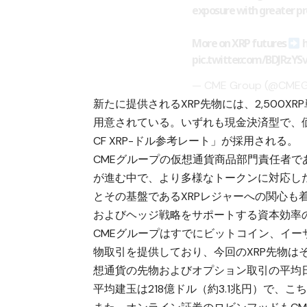
exposure with greater prec
More on XRP futures
pic.twitter.com/BDJRzYS
— CME Group (@CME
新たに提供されるXRP先物には、2,500XR
用意されている。いずれも現金決済型で、価
CF XRP-ドル参考レート」が採用される。
CMEグループの仮想通貨商品部門責任者
が進む中で、より多様なトークンに対応し
とその基盤であるXRPレジャーへの関心
およびヘッジ戦略をサポートする資本効率
CMEグループはすでにビットコイン、イー
物取引を提供しており、今回のXRP先物は
想通貨の先物およびオプション取引の平均日次
平均建玉は218億ドル（約3.1兆円）で、