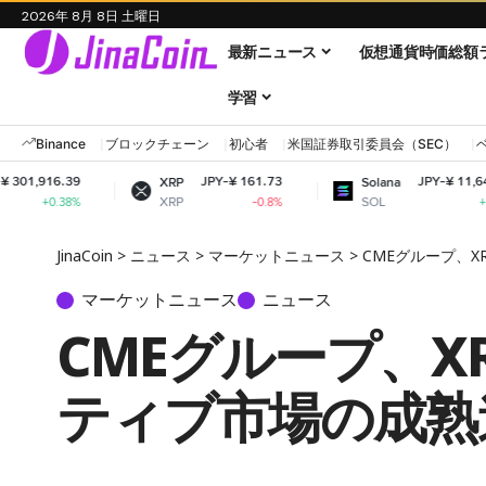
2026年 8月 8日 土曜日
最新ニュース
仮想通貨時価総額
学習
Binance
ブロックチェーン
初心者
米国証券取引委員会（SEC）
JPY-¥ 161.73
JPY-¥ 11,644.87
XRP
Solana
XRP
SOL
-0.8%
+1.33%
JinaCoin
>
ニュース
>
マーケットニュース
>
CMEグループ、
マーケットニュース
ニュース
CMEグループ、X
ティブ市場の成熟