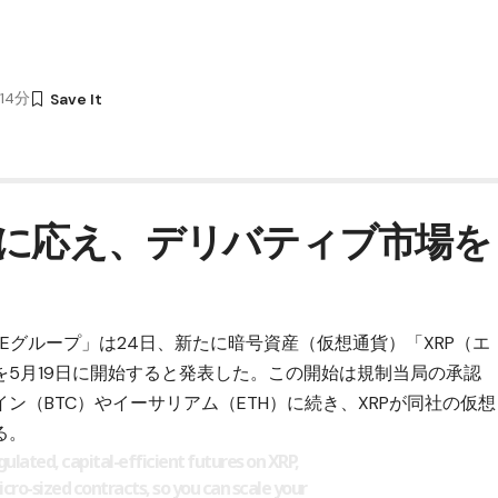
時14分
に応え、デリバティブ市場を
Eグループ」は24日、新たに暗号資産（仮想通貨）「
XRP（エ
を5月19日に開始すると発表した。この開始は規制当局の承認
ン（BTC）
や
イーサリアム（ETH）
に続き、XRPが同社の仮想
る。
gulated, capital-efficient futures on XRP,
icro-sized contracts, so you can scale your