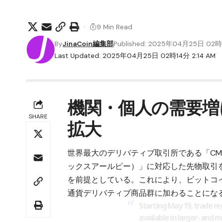
9 Min Read
By
JinaCoin編集部
Published: 2025年04月25日 02
Last Updated: 2025年04月25日 02時14分 2:14 AM
機関・個人の需要増
SHARE
拡大
世界最大のデリバティブ取引所である「CM
ックスアールピー）
」に対応した先物取引
を前提としている。これにより、
ビットコイ
通貨デリバティブ商品群に加わることにな
Starting May 19, trade re
available in larger- and m