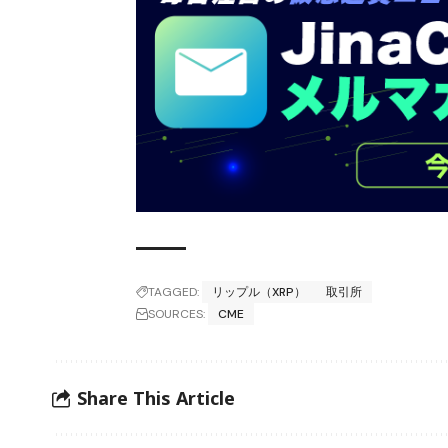
TAGGED:
リップル（XRP）
取引所
SOURCES:
CME
Share This Article