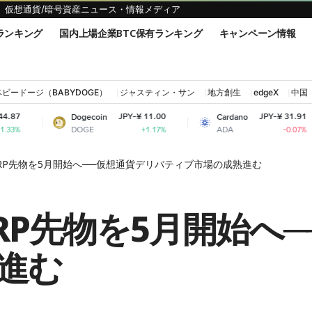
仮想通貨/暗号資産ニュース・情報メディア
ランキング
国内上場企業BTC保有ランキング
キャンペーン情報
ベビードージ（BABYDOGE）
ジャスティン・サン
地方創生
edgeX
中国
JPY-¥ 11.00
JPY-¥ 31.91
Dogecoin
Cardano
Shi
DOGE
ADA
SHI
+1.17%
-0.07%
XRP先物を5月開始へ──仮想通貨デリバティブ市場の成熟進む
RP先物を5月開始へ
進む