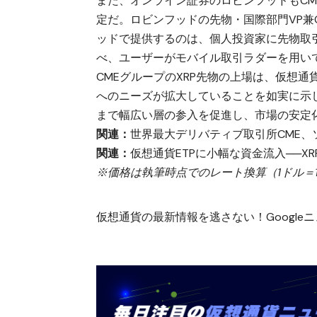
また、オンライン証券のロビンフッドもCM
定だ。ロビンフッドの先物・国際部門VP兼G
ッドで提供するのは、個人投資家に先物取
べ、ユーザーがモバイル取引ラダーを用い
CMEグループのXRP先物の上場は、仮想
へのニーズが拡大していることを如実に示
まで幅広い層の参入を促進し、市場の安定
関連：
世界最大デリバティブ取引所CME、
関連：
仮想通貨ETPに小幅な資金流入──XR
※価格は執筆時点でのレート換算（1ドル＝14
仮想通貨の最新情報を逃さない！Googleニュ