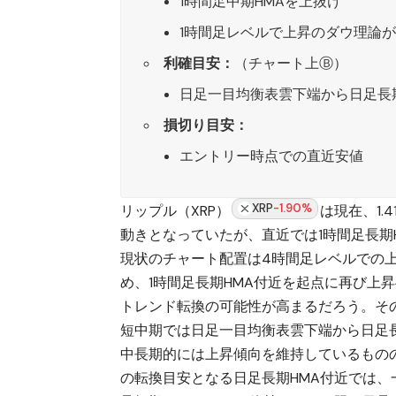
1時間足中期HMAを上抜け
1時間足レベルで上昇のダウ理論
利確目安：
（チャート上Ⓑ）
日足一目均衡表雲下端から日足長
損切り目安：
エントリー時点での直近安値
XRP
-1.90%
リップル（XRP）
は現在、1
動きとなっていたが、直近では1時間足長期
現状のチャート配置は4時間足レベルでの
め、1時間足長期HMA付近を起点に再び上
トレンド転換の可能性が高まるだろう。そ
短中期では日足一目均衡表雲下端から日足
中長期的には上昇傾向を維持しているもの
の転換目安となる日足長期HMA付近では