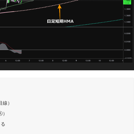
目線）
Ⓐ）
じる