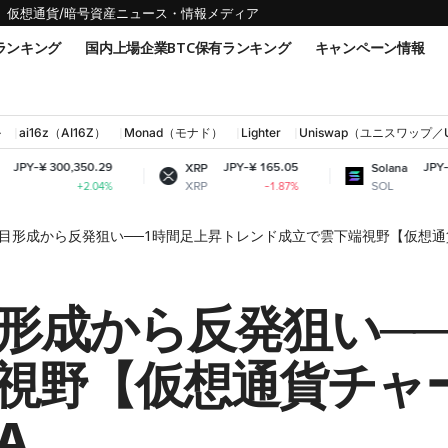
仮想通貨/暗号資産ニュース・情報メディア
ランキング
国内上場企業BTC保有ランキング
キャンペーン情報
ル
ai16z（AI16Z）
Monad（モナド）
Lighter
Uniswap（ユニスワップ／
,350.29
JPY-¥ 165.05
JPY-¥ 11,629.44
XRP
Solana
XRP
SOL
+2.04%
-1.87%
+0.14%
目形成から反発狙い──1時間足上昇トレンド成立で雲下端視野【仮想通貨チ
形成から反発狙い──
視野【仮想通貨チャー
A