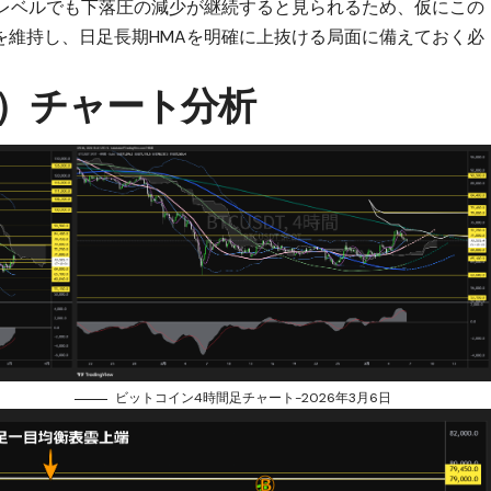
足レベルでも下落圧の減少が継続すると見られるため、仮にこの
を維持し、日足長期HMAを明確に上抜ける局面に備えておく必
C）チャート分析
ビットコイン4時間足チャート-2026年3月6日