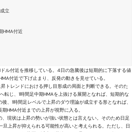
が成立
期HMA付近
.41ドル付近を推移している。4日の急騰後は短期的に下落する値
HMA付近で下げ止まり、反発の動きを見せている。
上昇トレンドにおける押し目形成の局面と判断できる。そのた
昇へ転じ、1時間足中期HMAを上抜ける展開となれば、短期的な
の後、1時間足レベルで上昇のダウ理論が成立する形となれば、
長期HMA付近までの上昇が視野に入る。
の、現状は上昇の勢いが強い状態とは言えない。そのため日足
、一旦上昇が抑えられる可能性が高いと考えられる。ただし、日