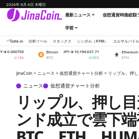
2026年 8月 6日 木曜日
最新ニュース
仮想通貨時価総額
学習
Gate.io
分析ツール
スタックス
シンボル（XYM）
エルサルバド
9
JPY-¥ 10,194,637.71
JPY-¥ 300
Bitcoin
Ethereum
BTC
ETH
2%
+0.85%
JinaCoin
>
ニュース
>
仮想通貨チャート分析
>
リップル、押し
ニュース
仮想通貨チャート分析
リップル、押し目
ンド成立で雲下端
BTC、ETH、HUM