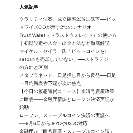
人気記事
クラリティ法案、成立確率23%に低下──ビッ
トワイズCIOが示す2つのシナリオ
Trust Wallet（トラストウォレット）の使い方
｜初期設定や入金・出金方法など徹底解説
マイケル・セイラー氏「ビットコインを1
satoshiも売却していない」──ストラテジー
の方針と区別
メタプラネット、日足押し目から反発──日足
一目均衡表雲下端が次の焦点
【今日の仮想通貨ニュース】米暗号資産政策
に暗雲――金融庁新課とローソン決済実証が
始動
ローソン、ステーブルコイン決済の実証へ
──8月6日からJPYCやUSDC対応
金融庁が「暗号資産・ステーブルコイン課」