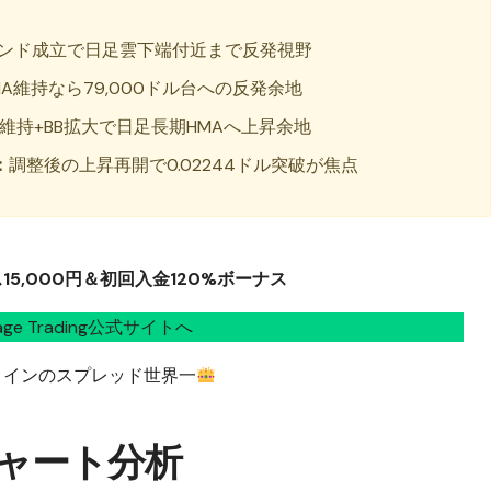
レンド成立で日足雲下端付近まで反発視野
A維持なら79,000ドル台への反発余地
A維持+BB拡大で日足長期HMAへ上昇余地
：
調整後の上昇再開で0.02244ドル突破が焦点
5,000円＆初回入金120%ボーナス
tage Trading公式サイトへ
コインのスプレッド世界一
チャート分析