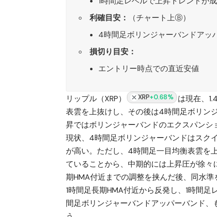
1時間足レベルで上昇トレンドが
利確目安：
（チャート上Ⓑ）
4時間足ボリンジャーバンドアッ
損切り目安：
エントリー時点での直近安値
XRP
+0.68%
リップル（XRP）
は現在、1
表雲を上抜けし、その後は4時間足ボリン
昇ではボリンジャーバンドのエクスパンシ
現状、4時間足ボリンジャーバンドはスク
が高い。ただし、4時間足一目均衡表雲を
ていることから、中期的には上昇圧が徐々
期HMA付近までの調整を挟んだ後、同水
1時間足長期HMA付近から反発し、1時間
間足ボリンジャーバンドアッパーバンド、
う。