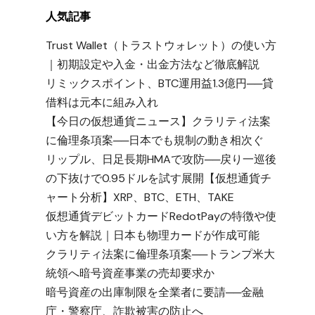
人気記事
Trust Wallet（トラストウォレット）の使い方
｜初期設定や入金・出金方法など徹底解説
リミックスポイント、BTC運用益1.3億円──貸
借料は元本に組み入れ
【今日の仮想通貨ニュース】クラリティ法案
に倫理条項案──日本でも規制の動き相次ぐ
リップル、日足長期HMAで攻防──戻り一巡後
の下抜けで0.95ドルを試す展開【仮想通貨チ
ャート分析】XRP、BTC、ETH、TAKE
仮想通貨デビットカードRedotPayの特徴や使
い方を解説｜日本も物理カードが作成可能
クラリティ法案に倫理条項案──トランプ米大
統領へ暗号資産事業の売却要求か
暗号資産の出庫制限を全業者に要請──金融
庁・警察庁、詐欺被害の防止へ