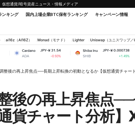
仮想通貨/暗号資産ニュース・情報メディア
ランキング
国内上場企業BTC保有ランキング
キャンペーン情報
ル
ai16z（AI16Z）
Monad（モナド）
Lighter
Uniswap（ユニスワップ／
JPY-¥ 31.54
JPY-¥ 0.000738
Cardano
Shiba Inu
Bitc
ADA
SHIB
BT
-0.93%
+1.49%
調整後の再上昇焦点──長期上昇転換の初動となるか【仮想通貨チャート分析
整後の再上昇焦点─
貨チャート分析】XR