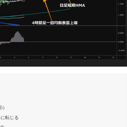
）
Ⓐ）
昇に転じる