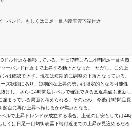
成立
パーバンド、もしくは日足一目均衡表雲下端付近
.40ドル付近を推移している。昨日17時ごろに4時間足一目均衡
ジャーバンド付近まで上昇する動きとなった。ただし、この上
ョンは確認できず、現在は短期的に調整の下落となっている。
イーズ状態にあり、短期的な上昇の勢いは限定的となる可能性
上抜けし、さらに4時間足レベルで確認できる直近高値も更新し
に強まっている局面と考えられる。そのため、今後は1時間足長
準を起点に再び上昇へ転じるかが焦点となる。
足レベルで上昇トレンドが成立する場合、上値の目安としては4時
もしくは日足一目均衡表雲下端付近までの上昇が見込めるだろ