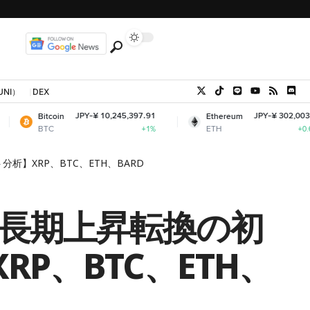
UNI）
DEX
JPY-¥ 10,245,397.91
JPY-¥ 302,003.37
oin
Ethereum
C
ETH
+1%
+0.62%
】XRP、BTC、ETH、BARD
─長期上昇転換の初
P、BTC、ETH、