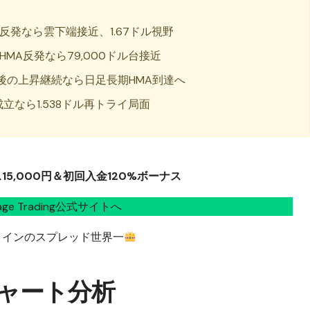
A反発なら雲下端接近、1.67ドル視野
HMA反発なら79,000ドル台接近
目後の上昇継続なら日足長期HMA到達へ
成立なら1.538ドル再トライ局面
5,000円＆初回入金120%ボーナス
tage Trading公式サイトへ
コインのスプレッド世界一
チャート分析