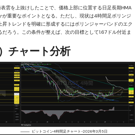
衡表雲を上抜けしたことで、価格上部に位置する日足長期HMA
かが重要なポイントとなる。ただし、現状は4時間足ボリンジ
上昇トレンドを明確に形成するにはボリンジャーバンドのエク
だろう。この条件が整えば、次の目標として1.67ドル付近ま
C）チャート分析
ビットコイン4時間足チャート-2026年3月5日