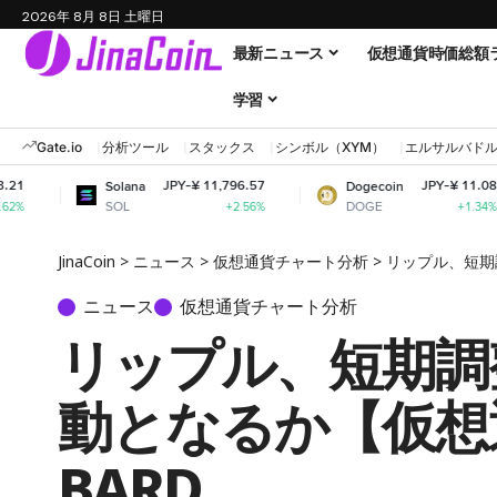
2026年 8月 8日 土曜日
最新ニュース
仮想通貨時価総額
学習
Gate.io
分析ツール
スタックス
シンボル（XYM）
エルサルバド
JPY-¥ 11,796.57
JPY-¥ 11.08
Solana
Dogecoin
SOL
DOGE
+2.56%
+1.34%
JinaCoin
>
ニュース
>
仮想通貨チャート分析
>
リップル、短期
ニュース
仮想通貨チャート分析
リップル、短期調
動となるか【仮想通
BARD