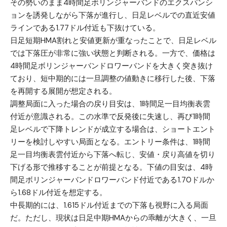
その勢いのまま4時間足ボリンジャーバンドのエクスパンシ
ョンを誘発しながら下落が進行し、日足レベルでの直近安値
ラインである1.77ドル付近も下抜けている。
日足短期HMA割れと安値更新が重なったことで、日足レベル
では下落圧が非常に強い状態と判断される。一方で、価格は
4時間足ボリンジャーバンドロワーバンドを大きく突き抜け
ており、短中期的には一旦調整の値動きに移行した後、下落
を再開する展開が想定される。
調整局面に入った場合の戻り目安は、1時間足一目均衡表雲
付近が意識される。この水準で反発後に失速し、再び1時間
足レベルで下降トレンドが成立する場合は、ショートエント
リーを検討しやすい局面となる。エントリー条件は、1時間
足一目均衡表雲付近から下落へ転じ、安値・戻り高値を切り
下げる形で推移することが前提となる。下値の目安は、4時
間足ボリンジャーバンドロワーバンド付近である1.70ドルか
ら1.68ドル付近を想定する。
中長期的には、1.615ドル付近までの下落も視野に入る局面
だ。ただし、現状は日足中期HMAからの乖離が大きく、一旦