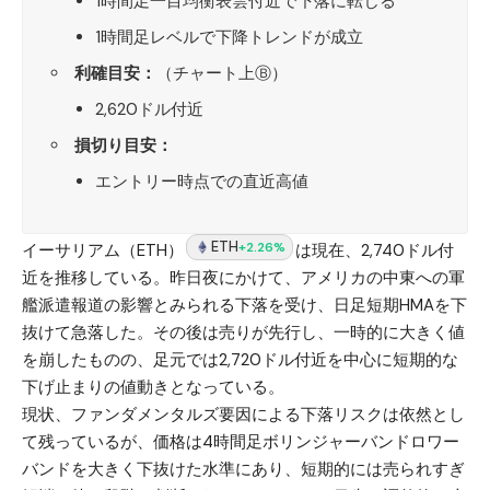
1時間足一目均衡表雲付近で下落に転じる
1時間足レベルで下降トレンドが成立
利確目安：
（チャート上Ⓑ）
2,620ドル付近
損切り目安：
エントリー時点での直近高値
ETH
+2.26%
イーサリアム（ETH）
は現在、2,740ドル付
近を推移している。昨日夜にかけて、アメリカの中東への軍
艦派遣報道の影響とみられる下落を受け、日足短期HMAを下
抜けて急落した。その後は売りが先行し、一時的に大きく値
を崩したものの、足元では2,720ドル付近を中心に短期的な
下げ止まりの値動きとなっている。
現状、ファンダメンタルズ要因による下落リスクは依然とし
て残っているが、価格は4時間足ボリンジャーバンドロワー
バンドを大きく下抜けた水準にあり、短期的には売られすぎ