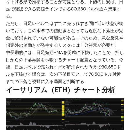
り下げる形で推移することが前提となる。下値の目安は、日
足で確認できる安値ラインである80,650ドル付近を想定す
る。
ただし、日足レベルではすでに売られすぎ圏に近い状態が続
いており、この水準での値動きとなっても過度な下落圧が完
全に解消されていない可能性がある。そのため、急な反発や
想定外の値動きが発生するリスクには十分注意が必要だ。
中長期的には、日足短期HMAを明確に下抜けたことで、押し
目からの下落再開を示唆するチャート配置となっている。今
後、日足レベルで売られすぎが解消されたうえで80,650ド
ルを下抜ける場合は、次の下値目安として76,500ドル付近
までの下落も視野に入る局面と判断する。
イーサリアム（ETH）チャート分析