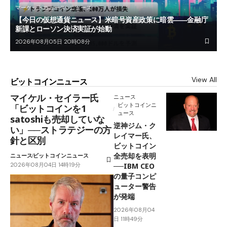
マーケットニュース
ニュース
【今日の仮想通貨ニュース】米暗号資産政策に暗雲――金融庁
新課とローソン決済実証が始動
2026年08月05日 20時08分
View All
ビットコインニュース
マイケル・セイラー氏
ニュース
ビットコインニ
「ビットコインを1
ュース
satoshiも売却していな
逆神ジム・ク
い」──ストラテジーの方
レイマー氏、
針と区別
ビットコイン
全売却を表明
ニュース
ビットコインニュース
2026年08月04日 14時19分
──IBM CEO
の量子コンピ
ューター警告
が発端
2026年08月04
日 11時49分