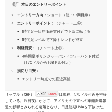
本日のエントリーポイント
エントリー方向：
ショート（短・中期目線）
エントリーポイント：
（チャート上Ⓐ）
1時間足一目均衡表雲付近で下落に転じる
1時間足レベルで下降トレンドが成立
利確目安：
（チャート上Ⓑ）
4時間足ボリンジャーバンドロワーバンド付近
（1.70ドルから1.68ドル付近）
損切り目安：
エントリー時点での直近高値
XRP
-1.66%
リップル（XRP）
は現在、1.75ドル付近を推移
している。昨日夜にかけて、アメリカの中東への軍艦派遣報
道の影響とみられる急落となり、日足短期HMAを下抜けた。