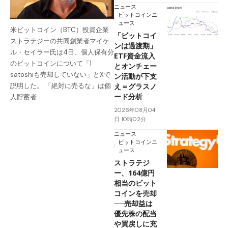
ニュース
ビットコインニ
ュース
米ビットコイン（BTC）投資企業
「ビットコイ
ストラテジーの共同創業者マイケ
ンは過渡期」
ル・セイラー氏は4日、個人保有分
ETF資金流入
のビットコインについて「1
とオンチェー
satoshiも売却していない」とXで
ン活動が下支
え＝グラスノ
説明した。 「絶対に売るな」は個
ード分析
人貯蓄者…
2026年08月04
日 10時02分
ニュース
ビットコインニ
ュース
ストラテジ
ー、164億円
相当のビット
コインを売却
──売却益は
優先株の配当
や買戻しに充