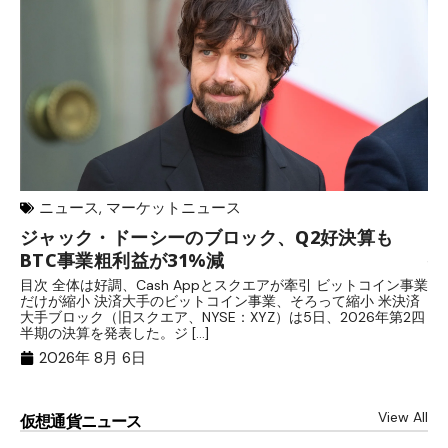
ニュース
,
マーケットニュース
ジャック・ドーシーのブロック、Q2好決算も
元
BTC事業粗利益が31%減
─
目次 全体は好調、Cash Appとスクエアが牽引 ビットコイン事業
目
だけが縮小 決済大手のビットコイン事業、そろって縮小 米決済
官
大手ブロック（旧スクエア、NYSE：XYZ）は5日、2026年第2四
「
半期の決算を発表した。ジ […]
ッ
2026年 8月 6日
View All
仮想通貨ニュース