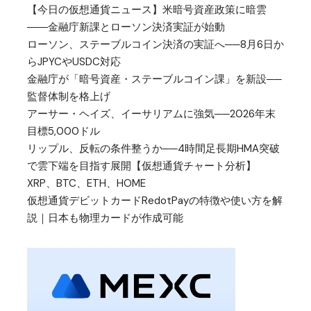
【今日の仮想通貨ニュース】米暗号資産政策に暗雲
――金融庁新課とローソン決済実証が始動
ローソン、ステーブルコイン決済の実証へ──8月6日か
らJPYCやUSDC対応
金融庁が「暗号資産・ステーブルコイン課」を新設──
監督体制を格上げ
アーサー・ヘイズ、イーサリアムに強気──2026年末
目標5,000ドル
リップル、反転の条件整うか──4時間足長期HMA突破
で雲下端を目指す展開【仮想通貨チャート分析】
XRP、BTC、ETH、HOME
仮想通貨デビットカードRedotPayの特徴や使い方を解
説｜日本も物理カードが作成可能