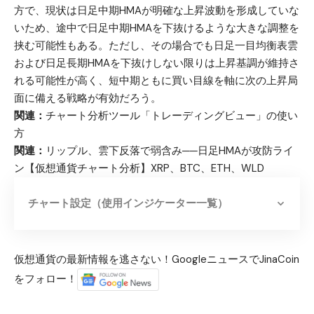
方で、現状は日足中期HMAが明確な上昇波動を形成していな
いため、途中で日足中期HMAを下抜けるような大きな調整を
挟む可能性もある。ただし、その場合でも日足一目均衡表雲
および日足長期HMAを下抜けしない限りは上昇基調が維持さ
れる可能性が高く、短中期ともに買い目線を軸に次の上昇局
面に備える戦略が有効だろう。
関連：
チャート分析ツール「トレーディングビュー」の使い
方
関連：
リップル、雲下反落で弱含み──日足HMAが攻防ライ
ン【仮想通貨チャート分析】XRP、BTC、ETH、WLD
チャート設定（使用インジケーター一覧）
仮想通貨の最新情報を逃さない！GoogleニュースでJinaCoin
をフォロー！