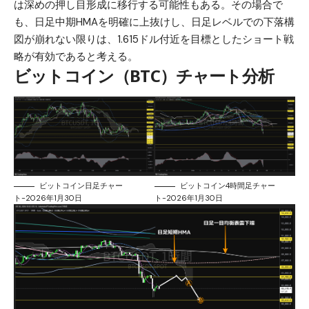
は深めの押し目形成に移行する可能性もある。その場合で
も、日足中期HMAを明確に上抜けし、日足レベルでの下落構
図が崩れない限りは、1.615ドル付近を目標としたショート戦
略が有効であると考える。
ビットコイン（BTC）チャート分析
ビットコイン日足チャー
ビットコイン4時間足チャー
ト-2026年1月30日
ト-2026年1月30日