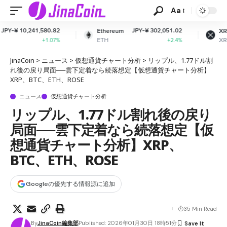
Aa
.82
JPY-¥ 302,051.02
JPY-¥ 165.53
Ethereum
XRP
ETH
XRP
07%
+2.4%
-1.73%
JinaCoin
>
ニュース
>
仮想通貨チャート分析
>
リップル、1.77ドル割
れ後の戻り局面──雲下定着なら続落想定【仮想通貨チャート分析】
XRP、BTC、ETH、ROSE
ニュース
仮想通貨チャート分析
リップル、1.77ドル割れ後の戻り
局面──雲下定着なら続落想定【仮
想通貨チャート分析】XRP、
BTC、ETH、ROSE
Googleの優先する情報源に追加
35 Min Read
By
JinaCoin編集部
Published: 2026年01月30日 18時51分