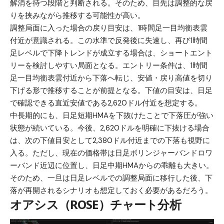
解消を待つ段階と判断される。そのため、目先は調整的な戻
りを挟みながら推移する可能性が高い。
調整局面に入った場合の戻り目安は、1時間足一目均衡表雲
付近が意識される。この水準で反発後に失速し、再び1時間
足レベルで下降トレンドが成立する場合は、ショートエント
リーを検討しやすい局面となる。エントリー条件は、1時間
足一目均衡表雲付近から下落へ転じ、安値・戻り高値を切り
下げる形で推移することが前提となる。下値の目安は、日足
で確認できる直近安値である2,620ドル付近を想定する。
中長期的にも、日足短期HMAを下抜けたことで下落圧が強い
状態が続いている。今後、2,620ドルを明確に下抜ける場合
は、次の下値目安として2,380ドル付近までの下落も視野に
入る。ただし、現在の価格帯は日足ボリンジャーバンドロワ
ーバンド近辺に位置し、日足中期HMAからの乖離も大きい。
そのため、一旦は日足レベルでの調整局面に移行した後、下
落が再開されるシナリオも想定しておく必要があるだろう。
オアシス（ROSE）チャート分析