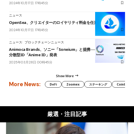
2024年10月17日 17時45分
ニュース
OpenSea、クリエイターのロイヤリティ料金を任意化
2024年10月17日 17時45分
ニュース
ブロックチェーンニュース
Animoca Brands、ソニー「Soneium」と提携──アニメ×Web3の
分散型ID「Anime ID」発表
2025年03月28日 00時45分
Show More
More News:
DeFi
Zoomex
ステーキング
Coinbase
厳選・注目記事