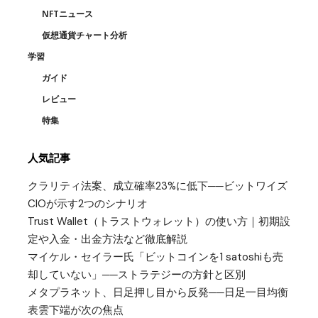
NFTニュース
仮想通貨チャート分析
学習
ガイド
レビュー
特集
人気記事
クラリティ法案、成立確率23%に低下──ビットワイズ
CIOが示す2つのシナリオ
Trust Wallet（トラストウォレット）の使い方｜初期設
定や入金・出金方法など徹底解説
マイケル・セイラー氏「ビットコインを1 satoshiも売
却していない」──ストラテジーの方針と区別
メタプラネット、日足押し目から反発──日足一目均衡
表雲下端が次の焦点