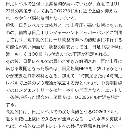
日足レベルでは強い上昇基調が続いていたが、直近では1月
22日の高値ラインである0.02275ドル付近で上値を抑えら
れ、やや伸び悩む展開となっている。
現状、日足レベルでは依然として上昇圧が高い状態にあるも
のの、価格は日足ボリンジャーバンドアッパーバンドに到達
しており、短中期的には一旦調整方向への値動きに移行する
可能性が高い局面だ。調整の目安としては、日足中期HMA付
近、もしくは0.016ドル付近までの下落が想定される。
その後、日足レベルでの買われすぎが解消され、再び上昇に
転じる展開となった場合は、日足短期HMAを上抜けるかどう
かが重要な判断材料となる。加えて、1時間足または4時間足
レベルで上昇のダウ理論が成立する形となれば、中長期目線
でのロングエントリーを検討しやすい局面となる。エントリ
ー条件が揃った場合の上値目安は、0.0263ドル付近を想定
する。
長期的には、日足レベルでの戻り高値となる0.0263ドル付
近を明確に上抜けできるかが焦点となる。この水準を突破す
れば、本格的な上昇トレンドへの移行が意識されやすい。一