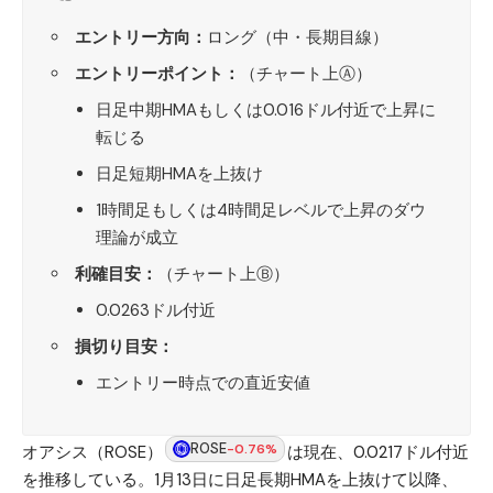
エントリー方向：
ロング（中・長期目線）
エントリーポイント：
（チャート上Ⓐ）
日足中期HMAもしくは0.016ドル付近で上昇に
転じる
日足短期HMAを上抜け
1時間足もしくは4時間足レベルで上昇のダウ
理論が成立
利確目安：
（チャート上Ⓑ）
0.0263ドル付近
損切り目安：
エントリー時点での直近安値
ROSE
-0.76%
オアシス（ROSE）
は現在、0.0217ドル付近
を推移している。1月13日に日足長期HMAを上抜けて以降、