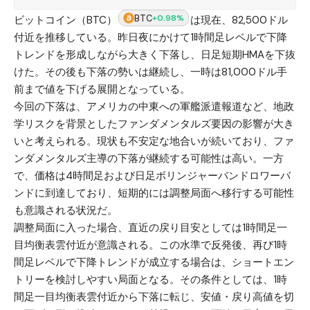
BTC
+0.98%
ビットコイン（BTC）
は現在、82,500ドル
付近を推移している。昨日夜にかけて1時間足レベルで下降
トレンドを形成しながら大きく下落し、日足短期HMAを下抜
けた。その後も下落の勢いは継続し、一時は81,000ドル手
前まで値を下げる展開となっている。
今回の下落は、アメリカの中東への軍艦派遣報道など、地政
学リスクを背景としたファンダメンタルズ要因の影響が大き
いと考えられる。現状も不安定な地合いが続いており、ファ
ンダメンタルズ主導の下落が継続する可能性は高い。一方
で、価格は4時間足および日足ボリンジャーバンドロワーバ
ンドに到達しており、短期的には調整局面へ移行する可能性
も意識される状況だ。
調整局面に入った場合、直近の戻り目安としては1時間足一
目均衡表雲付近が意識される。この水準で反発後、再び1時
間足レベルで下降トレンドが成立する場合は、ショートエン
トリーを検討しやすい局面となる。その条件としては、1時
間足一目均衡表雲付近から下落に転じ、安値・戻り高値を切