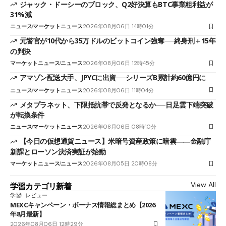
ジャック・ドーシーのブロック、Q2好決算もBTC事業粗利益が
31%減
ニュース
マーケットニュース
2026年08月06日 14時01分
元警官が10代から35万ドルのビットコイン強奪──終身刑＋15年
の判決
マーケットニュース
ニュース
2026年08月06日 12時45分
アマゾン配送大手、JPYCに出資──シリーズB累計約60億円に
ニュース
マーケットニュース
2026年08月06日 11時04分
メタプラネット、下限抵抗帯で反発となるか──日足雲下端突破
が転換条件
ニュース
マーケットニュース
2026年08月06日 08時10分
【今日の仮想通貨ニュース】米暗号資産政策に暗雲――金融庁
新課とローソン決済実証が始動
マーケットニュース
ニュース
2026年08月05日 20時08分
View All
学習カテゴリ新着
学習
レビュー
MEXCキャンペーン・ボーナス情報総まとめ【2026
年8月最新】
2026年08月06日 12時29分