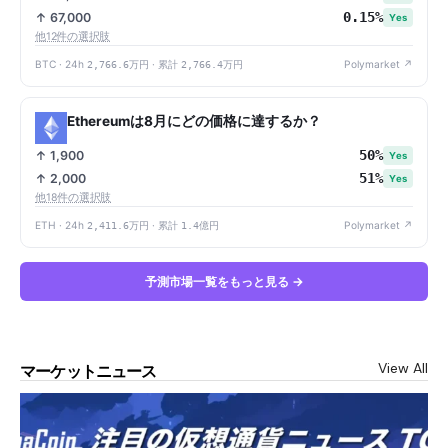
0.15%
↑ 67,000
Yes
他12件の選択肢
BTC · 24h
2,766.6万円
· 累計
2,766.4万円
Polymarket ↗
Ethereumは8月にどの価格に達するか？
50%
↑ 1,900
Yes
51%
↑ 2,000
Yes
他18件の選択肢
ETH · 24h
2,411.6万円
· 累計
1.4億円
Polymarket ↗
予測市場一覧をもっと見る →
View All
マーケットニュース