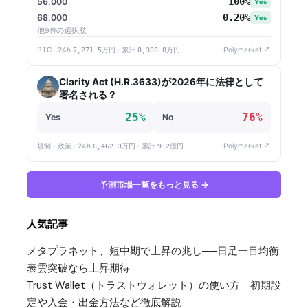
100%
56,000
Yes
0.20%
68,000
Yes
他9件の選択肢
BTC · 24h
7,271.5万円
· 累計
8,308.8万円
Polymarket ↗
Clarity Act (H.R.3633)が2026年に法律として
署名される？
25%
76%
Yes
No
規制・政策 · 24h
6,462.3万円
· 累計
9.2億円
Polymarket ↗
予測市場一覧をもっと見る →
人気記事
メタプラネット、短中期で上昇の兆し──日足一目均衡
表雲突破なら上昇期待
Trust Wallet（トラストウォレット）の使い方｜初期設
定や入金・出金方法など徹底解説