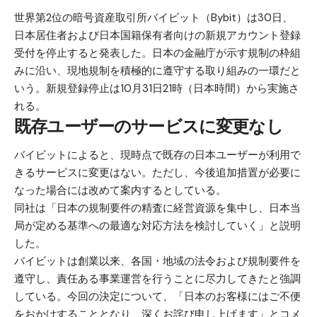
世界第2位の暗号資産取引所バイビット（Bybit）は30日、
日本居住者および日本国籍保有者向けの新規アカウント登録
受付を停止すると発表した。日本の金融庁が示す規制の枠組
みに沿い、現地規制を積極的に遵守する取り組みの一環だと
いう。新規登録停止は10月31日21時（日本時間）から実施さ
れる。
既存ユーザーのサービスに変更なし
バイビットによると、現時点で既存の日本ユーザーが利用で
きるサービスに変更はない。ただし、今後追加措置が必要に
なった場合には改めて案内するとしている。
同社は「日本の規制要件の精査に経営資源を集中し、日本当
局が定める基準への最適な対応方法を検討していく」と説明
した。
バイビットは創業以来、各国・地域の法令および規制要件を
遵守し、責任ある事業運営を行うことに尽力してきたと強調
している。今回の決定について、「日本のお客様にはご不便
をおかけすることとなり、深くお詫び申し上げます」とコメ