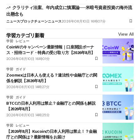
クラリティ法案、年内成立に慎重論──米暗号資産投資の海外流
出懸念も
ニュース
ブロックチェーンニュース
2026年08月10日 16時07分
View All
学習カテゴリ新着
学習
レビュー
CoinWのキャンペーン最新情報｜口座開設ボーナ
ス・招待コード・特典の受け取り方【2026年8月】
2026年08月10日 16時01分
学習
ガイド
Zoomexは日本人も使える？違法性や金融庁との関
係を解説【2026年8月】
2026年08月10日 14時27分
学習
ガイド
BTCCの日本人利用は禁止？金融庁との関係も解説
【2026年8月】
2026年08月10日 14時25分
学習
レビュー
【2026年8月】Kucoinの日本人利用は禁止！？金融
庁との関係は？最新情報をお届け