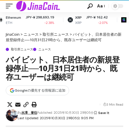
Aa
-¥ 298,693.19
JPY-¥ 162.42
JPY-¥ 12,
XRP
Solana
XRP
SOL
-2.38%
-2.07%
JinaCoin
>
ニュース
>
取引所ニュース
>
バイビット、日本居住者の新
規登録停止──10月31日21時から、既存ユーザーは継続可
取引所ニュース
ニュース
バイビット、日本居住者の新規登
録停止──10月31日21時から、既
存ユーザーは継続可
Googleの優先する情報源に追加
3 Min Read
By
水澤 誉往
Published: 2025年10月30日 21時05分
Last Updated: 2025年10月30日 21時05分 9:05 PM