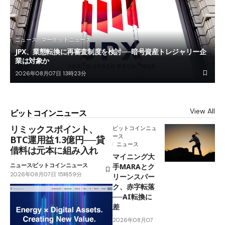
ニュース
マーケットニュース
JPX、業態転換に再審査制度を検討──暗号資産トレジャリー企
業は対象か
2026年08月07日 13時23分
View All
ビットコインニュース
リミックスポイント、
ビットコインニュ
ース
BTC運用益1.3億円──貸
ニュース
借料は元本に組み入れ
マイニング大
ニュース
ビットコインニュース
手MARAとク
2026年08月07日 15時59分
リーンスパー
ク、赤字転落
──AI転換に
差
2026年08月07