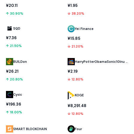
¥20.11
¥1.95
↑ 30.90%
↓ 38.20%
SQD
Yei Finance
¥7.36
¥15.85
↑ 21.50%
↓ 21.20%
BUILDon
HarryPotterObamaSonic10Inu (ETH)
¥26.21
¥2.19
↑ 20.80%
↓ 12.80%
Cysic
KOGE
¥196.36
¥8,291.48
↑ 18.00%
↓ 12.80%
SMART BLOCKCHAIN
Four