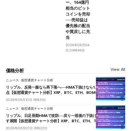
ー、164億円
相当のビット
コインを売却
──売却益は
優先株の配当
や買戻しに充
当
2026年08月04
日 09時49分
View All
価格分析
ニュース
仮想通貨チャート分析
リップル、反発一服なら再下落へ──HMA下抜けなら1.008ドルが次の焦
点【仮想通貨チャート分析】XRP、BTC、ETH、BOME
2026年08月10日 18時31分
ニュース
仮想通貨チャート分析
リップル、日足長期HMAで攻防──戻り一巡後の下抜けで0.95ドルを試
す展開【仮想通貨チャート分析】XRP、BTC、ETH、TAKE
2026年08月07日 18時22分