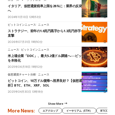
イタリア、仮想通貨税率上限を28％に：業界の反発で増税幅を抑制
へ
2024年11月13日 12時53分
ビットコインニュース
ニュース
ストラテジー、前年の1.6兆円黒字から1.3兆円赤字へ──BTC下落が
直撃
2026年07月31日 11時50分
ニュース
ビットコインニュース
米上場企業「DDC」、最大5.2億ドル調達へ──ビットコイン保有戦略
を本格化
2025年06月18日 11時52分
仮想通貨チャート分析
ニュース
ビットコイン、10万ドル復帰へ視界良好？【仮想通貨チャート分
析】BTC、ETH、XRP、SOL
2025年04月30日 13時18分
Show More
More News:
エアドロップ
イーサリアム（ETH）
BTCC