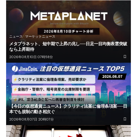
ニュース
マーケットニュース
メタプラネット、短中期で上昇の兆し──日足一目均衡表雲突破
なら上昇期待
2026年08月10日 07時58分
マーケットニュース
ニュース
【今日の仮想通貨ニュース】クラリティ法案に倫理条項案──日
本でも規制の動き相次ぐ
2026年08月07日 20時07分