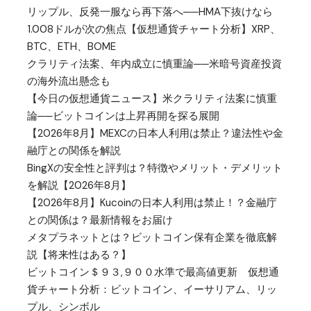
リップル、反発一服なら再下落へ──HMA下抜けなら
1.008ドルが次の焦点【仮想通貨チャート分析】XRP、
BTC、ETH、BOME
クラリティ法案、年内成立に慎重論──米暗号資産投資
の海外流出懸念も
【今日の仮想通貨ニュース】米クラリティ法案に慎重
論──ビットコインは上昇再開を探る展開
【2026年8月】MEXCの日本人利用は禁止？違法性や金
融庁との関係を解説
BingXの安全性と評判は？特徴やメリット・デメリット
を解説【2026年8月】
【2026年8月】Kucoinの日本人利用は禁止！？金融庁
との関係は？最新情報をお届け
メタプラネットとは？ビットコイン保有企業を徹底解
説【将来性はある？】
ビットコイン＄９３,９００水準で最高値更新 仮想通
貨チャート分析：ビットコイン、イーサリアム、リッ
プル、シンボル