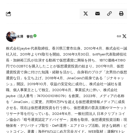
水澤 誉往
株式会社jaybe 代表取締役。香川県三豊市出身。2010年4月、株式会社一誠
社入社。2011年よりFX取引を開始。2016年3月30日、bitFlyer代表取締役社
長・加納裕三氏が出演する動画で仮想通貨に興味を持ち、 1BTC価格47,180
円で0.02BTCを購入したことが仮想通貨投資の始まり。2017年11月、仮想
通貨投資で身に付けた知識・経験を活かし、自身初のブログ「次男坊の仮想
通貨な日」を立ち上げ。2018年4月、JinaCoinの前身である「ジナキャッ
シュ」開設。2019年10月、収益の安定化に成功し、株式会社一誠社を退
職、個人事業主として独立。2020年6月、事業拡大に伴い、株式会社
jaybe（法人番号：7470001018079）を創業。 2023年、メディアの名称
を「JinaCoin」に変更。月間15万PVを超える仮想通貨情報メディアに成長
させる。現在は仮想通貨投資を行う傍ら、仮想通貨の普及活動やマーケット
リサーチ等を行なっている。2024年6月、一般社団法人 日本クリプトコイ
ン協会の「暗号通貨認定アドバイザー」資格を取得。仮想通貨投資活動：現
物保有・デリバティブ取引・DeFi運用・エアドロップ活動。好きな銘柄：ビ
ットコイン。著書：海外FXのはじめ方完全ガイド。WEB取材：凄腕FXトレ