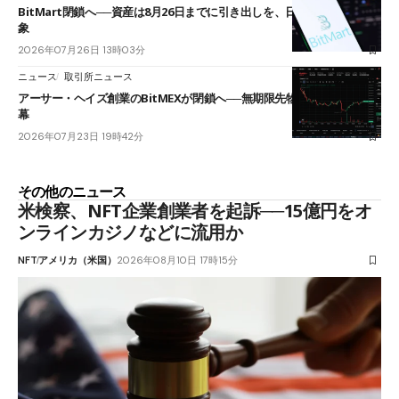
BitMart閉鎖へ──資産は8月26日までに引き出しを、日本人利用者も対
象
2026年07月26日 13時03分
ニュース
取引所ニュース
アーサー・ヘイズ創業のBitMEXが閉鎖へ──無期限先物を生んだ11年に
幕
2026年07月23日 19時42分
その他のニュース
米検察、NFT企業創業者を起訴──15億円をオ
ンラインカジノなどに流用か
NFT
アメリカ（米国）
2026年08月10日 17時15分