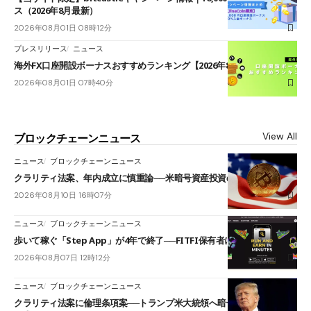
ス（2026年8月最新）
2026年08月01日 08時12分
プレスリリース
ニュース
海外FX口座開設ボーナスおすすめランキング【2026年8月最新】
2026年08月01日 07時40分
View All
ブロックチェーンニュース
ニュース
ブロックチェーンニュース
クラリティ法案、年内成立に慎重論──米暗号資産投資の海外流出懸念も
2026年08月10日 16時07分
ニュース
ブロックチェーンニュース
歩いて稼ぐ「Step App」が4年で終了──FITFI保有者に対応呼びかけ
2026年08月07日 12時12分
ニュース
ブロックチェーンニュース
クラリティ法案に倫理条項案──トランプ米大統領へ暗号資産事業の売却