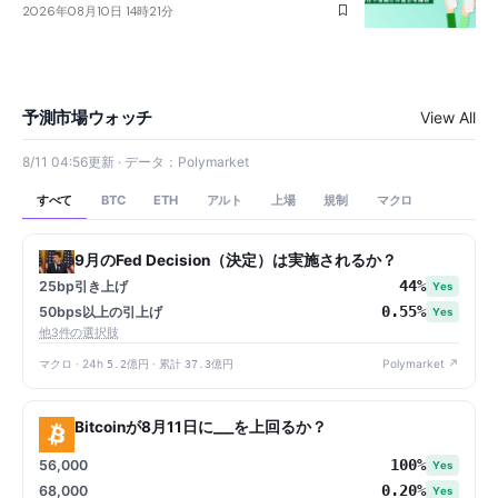
2026年08月10日 14時21分
予測市場ウォッチ
View All
8/11 04:56更新 · データ：Polymarket
すべて
アルト
上場
規制
マクロ
BTC
ETH
9月のFed Decision（決定）は実施されるか？
44%
25bp引き上げ
Yes
0.55%
50bps以上の引上げ
Yes
他3件の選択肢
マクロ · 24h
5.2億円
· 累計
37.3億円
Polymarket ↗
Bitcoinが8月11日に___を上回るか？
100%
56,000
Yes
0.20%
68,000
Yes