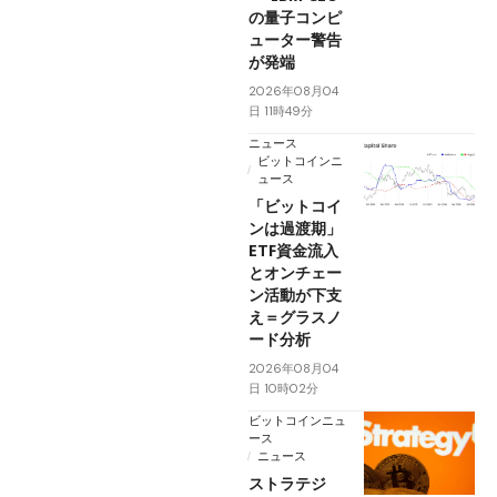
の量子コンピ
ューター警告
が発端
2026年08月04
日 11時49分
ニュース
ビットコインニ
ュース
「ビットコイ
ンは過渡期」
ETF資金流入
とオンチェー
ン活動が下支
え＝グラスノ
ード分析
2026年08月04
日 10時02分
ビットコインニュ
ース
ニュース
ストラテジ