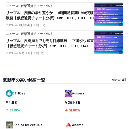
ニュース
仮想通貨チャート分析
リップル、反転の条件整うか──4時間足長期HMA突破で雲下端を目指す
展開【仮想通貨チャート分析】XRP、BTC、ETH、HOME
2026年08月04日 18時36分
ニュース
仮想通貨チャート分析
リップル、反発局面でも売り目線継続──下降ダウ成立で下値追う展開
【仮想通貨チャート分析】XRP、BTC、ETH、UAI
2026年07月30日 18時11分
変動率の高い銘柄一覧
View All
ETHGas
Audiera
¥4.68
¥259.35
↑ 31.10%
↓ 51.80%
Ribbita by Virtuals
Anoma