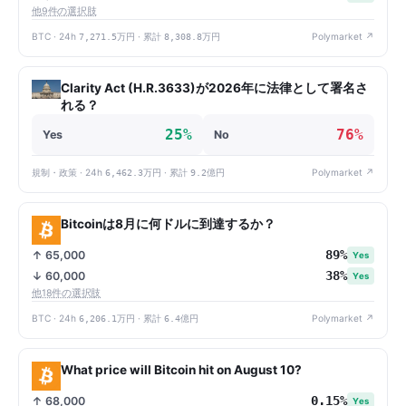
他9件の選択肢
BTC · 24h
7,271.5万円
· 累計
8,308.8万円
Polymarket ↗
Clarity Act (H.R.3633)が2026年に法律として署名さ
れる？
25%
76%
Yes
No
規制・政策 · 24h
6,462.3万円
· 累計
9.2億円
Polymarket ↗
Bitcoinは8月に何ドルに到達するか？
89%
↑ 65,000
Yes
38%
↓ 60,000
Yes
他18件の選択肢
BTC · 24h
6,206.1万円
· 累計
6.4億円
Polymarket ↗
What price will Bitcoin hit on August 10?
0.15%
↑ 68,000
Yes