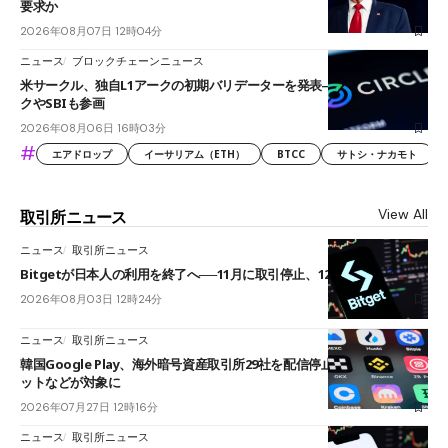
要求か
2026年08月07日 12時04分
ニュース
ブロックチェーンニュース
米サークル、独自L1アークの初期バリデーターを発表――ブラックロッ
クやSBIも参画
2026年08月06日 16時03分
#
エアドロップ
イーサリアム（ETH）
BTCC
サトシ・ナカモト
View All
取引所ニュース
ニュース
取引所ニュース
Bitgetが日本人の利用を終了へ──11月に取引停止、12月末に強制決済
2026年08月03日 12時24分
ニュース
取引所ニュース
韓国Google Play、海外暗号資産取引所29社を配信停止──OKXやバイビ
ットなどが対象に
2026年07月27日 12時16分
ニュース
取引所ニュース