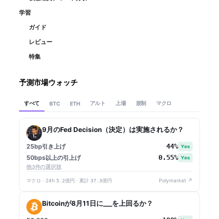
学習
ガイド
レビュー
特集
予測市場ウォッチ
すべて
アルト
上場
規制
マクロ
BTC
ETH
9月のFed Decision（決定）は実施されるか？
44%
25bp引き上げ
Yes
0.55%
50bps以上の引上げ
Yes
他3件の選択肢
マクロ · 24h
5.2億円
· 累計
37.3億円
Polymarket ↗
Bitcoinが8月11日に___を上回るか？