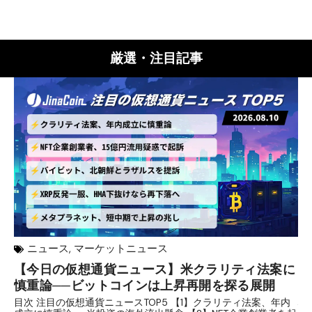
厳選・注目記事
ニュース
,
マーケットニュース
【今日の仮想通貨ニュース】米クラリティ法案に
リ
慎重論──ビットコインは上昇再開を探る展開
な
析
目次 注目の仮想通貨ニュースTOP5 【1】クラリティ法案、年内