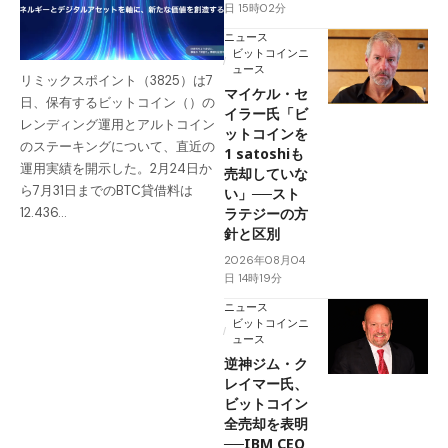
日 15時02分
ニュース
ビットコインニ
ュース
リミックスポイント（3825）は7
マイケル・セ
日、保有するビットコイン（）の
イラー氏「ビ
レンディング運用とアルトコイン
ットコインを
のステーキングについて、直近の
1 satoshiも
運用実績を開示した。2月24日か
売却していな
ら7月31日までのBTC貸借料は
い」──スト
ラテジーの方
12.436…
針と区別
2026年08月04
日 14時19分
ニュース
ビットコインニ
ュース
逆神ジム・ク
レイマー氏、
ビットコイン
全売却を表明
──IBM CEO