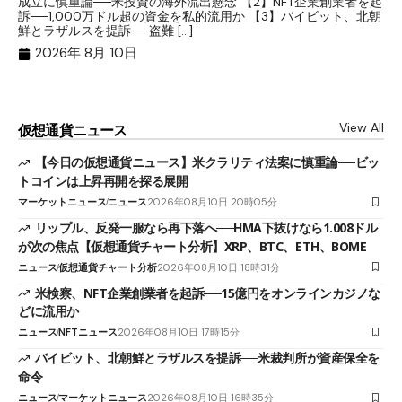
成立に慎重論──米投資の海外流出懸念 【2】NFT企業創業者を起
目
訴──1,000万ドル超の資金を私的流用か 【3】バイビット、北朝
ト
鮮とラザルスを提訴──盗難 […]
ム
ル（
2026年 8月 10日
View All
仮想通貨ニュース
【今日の仮想通貨ニュース】米クラリティ法案に慎重論──ビッ
トコインは上昇再開を探る展開
マーケットニュース
ニュース
2026年08月10日 20時05分
リップル、反発一服なら再下落へ──HMA下抜けなら1.008ドル
が次の焦点【仮想通貨チャート分析】XRP、BTC、ETH、BOME
ニュース
仮想通貨チャート分析
2026年08月10日 18時31分
米検察、NFT企業創業者を起訴──15億円をオンラインカジノな
どに流用か
ニュース
NFTニュース
2026年08月10日 17時15分
バイビット、北朝鮮とラザルスを提訴──米裁判所が資産保全を
命令
ニュース
マーケットニュース
2026年08月10日 16時35分