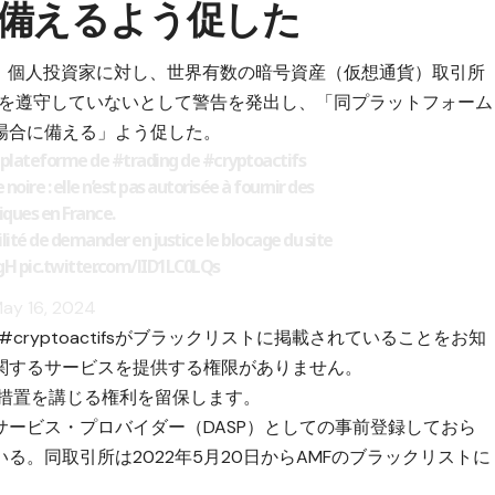
備えるよう促した
日、個人投資家に対し、世界有数の暗号資産（仮想通貨）取引所
規制を遵守していないとして警告を発出し、「同プラットフォーム
場合に備える」よう促した。
a plateforme de
#trading
de
#cryptoactifs
e noire : elle n’est pas autorisée à fournir des
iques en France.
ilité de demander en justice le blocage du site
gH
pic.twitter.com/lID1LC0LQs
ay 16, 2024
たは#cryptoactifsがブラックリストに掲載されていることをお知
関するサービスを提供する権限がありません。
的措置を講じる権利を留保します。
ービス・プロバイダー（DASP）としての事前登録しておら
。同取引所は2022年5月20日からAMFのブラックリストに