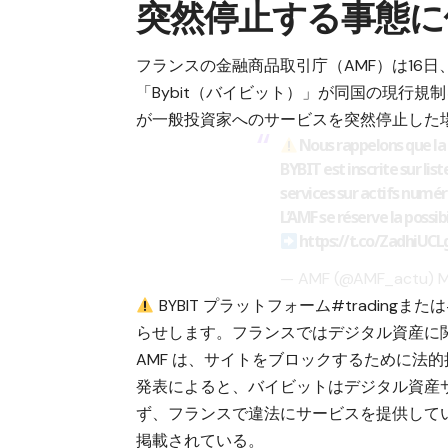
突然停止する事態に
フランスの金融商品取引庁（AMF）は16
「Bybit（バイビット）」が同国の現行
が一般投資家へのサービスを突然停止した
Nous rappelons que l
BYBIT est inscrite sur list
services sur actifs numér
L’AMF se réserve la possib
https://t.co/ZadhiUCL
— AMF (@AMF_actu)
M
BYBIT プラットフォーム#tradingま
らせします。フランスではデジタル資産に
AMF は、サイトをブロックするために法
発表によると、バイビットはデジタル資産サ
ず、フランスで違法にサービスを提供している
掲載されている。