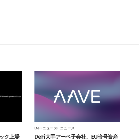
DeFiニュース
ニュース
スダック上場
DeFi大手アーベ子会社、EU暗号資産