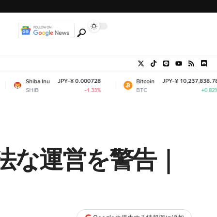
JPY-¥ 0.000728
JPY-¥ 10,237,838.78
 Inu
Bitcoin
E
BTC
E
-1.33%
+0.82%
法な運営を警告｜