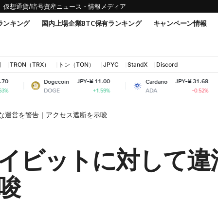
仮想通貨/暗号資産ニュース・情報メディア
ランキング
国内上場企業BTC保有ランキング
キャンペーン情報
国
TRON（TRX）
トン（TON）
JPYC
StandX
Discord
JPY-¥ 11.00
JPY-¥ 31.68
Dogecoin
Cardano
Shiba
DOGE
ADA
SHIB
+1.59%
-0.52%
な運営を警告｜アクセス遮断を示唆
イビットに対して違
唆