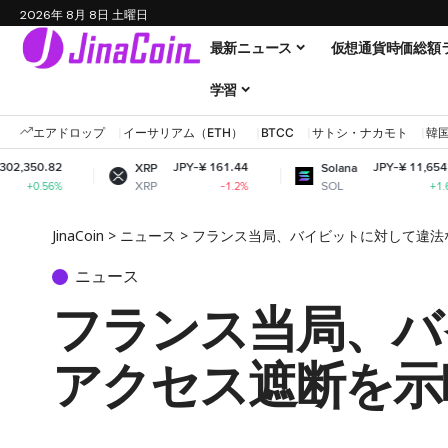
2026年 8月 8日 土曜日
最新ニュース
仮想通貨時価総額
学習
エアドロップ
イーサリアム（ETH）
BTCC
サトシ・ナカモト
韓
JPY-¥ 161.44
JPY-¥ 11,654.70
XRP
Solana
XRP
SOL
-1.2%
+1.63%
JinaCoin
>
ニュース
>
フランス当局、バイビットに対して違法
ニュース
フランス当局、バ
アクセス遮断を示