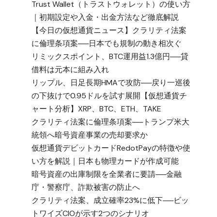
Trust Wallet（トラストウォレット）の使い方
｜初期設定や入金・出金方法など徹底解説
【今日の仮想通貨ニュース】クラリティ法案
に倫理条項案──日本でも規制の動き相次ぐ
リミックスポイント、BTC運用益1.3億円──貸
借料は元本に組み入れ
リップル、日足長期HMAで攻防──戻り一巡後
の下抜けで0.95ドルを試す展開【仮想通貨チ
ャート分析】XRP、BTC、ETH、TAKE
クラリティ法案に倫理条項案──トランプ米大
統領へ暗号資産事業の売却要求か
仮想通貨デビットカードRedotPayの特徴や使
い方を解説｜日本も物理カードが作成可能
暗号資産の出庫制限を全業者に要請──金融
庁・警察庁、詐欺被害の防止へ
クラリティ法案、成立確率23%に低下──ビッ
トワイズCIOが示す2つのシナリオ