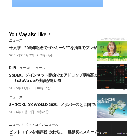
You May also Like
ニュース
十六茶、30周年記念でガッキーNFTを抽選でプレゼント
2025年04月22日 02時57分
DeFiニュース
ニュース
SoDEX、メインネット開始でエアドロップ期待高まる
──SoSoValueの実績が追い風
2025年10月23日 18時35分
ニュース
SHIKOKU DX WORLD 2023、メタバースと四国でハイブリット開催
2024年10月17日 17時45分
ニュース
ビットコインニュース
ビットコインを非課税で株式に──世界初のスキーム型上場企業を構