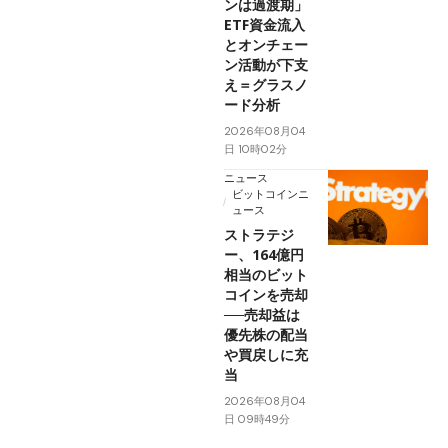
ンは過渡期」
ETF資金流入
とオンチェー
ン活動が下支
え＝グラスノ
ード分析
2026年08月04
日 10時02分
ニュース
ビットコインニ
ュース
ストラテジ
ー、164億円
相当のビット
コインを売却
──売却益は
優先株の配当
や買戻しに充
当
2026年08月04
日 09時49分