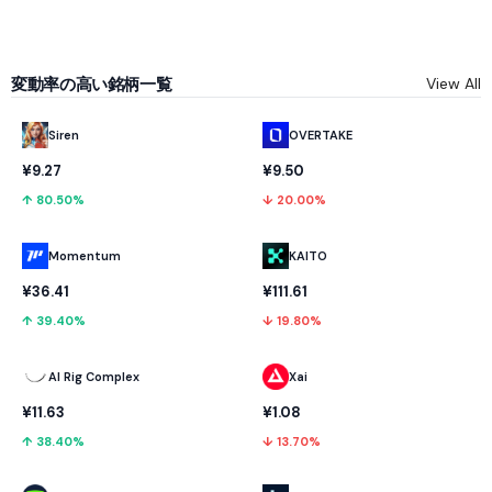
変動率の高い銘柄一覧
View All
OVERTAKE
Siren
¥9.50
¥9.27
↓ 20.00%
↑ 80.50%
Momentum
KAITO
¥36.41
¥111.61
↑ 39.40%
↓ 19.80%
AI Rig Complex
Xai
¥11.63
¥1.08
↑ 38.40%
↓ 13.70%