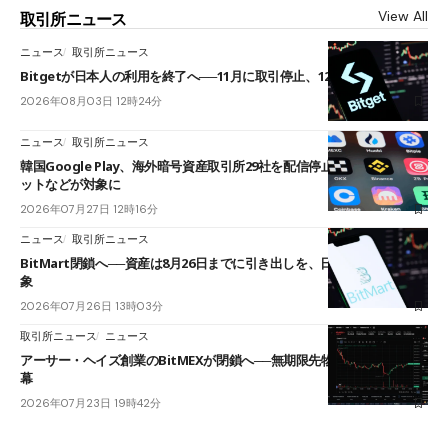
View All
取引所ニュース
ニュース
取引所ニュース
Bitgetが日本人の利用を終了へ──11月に取引停止、12月末に強制決済
2026年08月03日 12時24分
ニュース
取引所ニュース
韓国Google Play、海外暗号資産取引所29社を配信停止──OKXやバイビ
ットなどが対象に
2026年07月27日 12時16分
ニュース
取引所ニュース
BitMart閉鎖へ──資産は8月26日までに引き出しを、日本人利用者も対
象
2026年07月26日 13時03分
取引所ニュース
ニュース
アーサー・ヘイズ創業のBitMEXが閉鎖へ──無期限先物を生んだ11年に
幕
2026年07月23日 19時42分