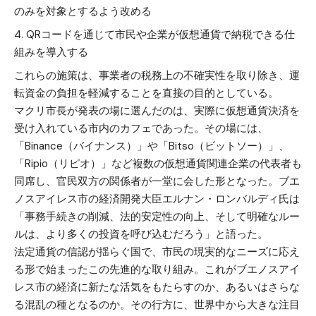
のみを対象とするよう改める
QRコードを通じて市民や企業が仮想通貨で納税できる仕
組みを導入する
これらの施策は、事業者の税務上の不確実性を取り除き、運
転資金の負担を軽減することを直接の目的としている。
マクリ市長が発表の場に選んだのは、実際に仮想通貨決済を
受け入れている市内のカフェであった。その場には、
「Binance（バイナンス）」や「Bitso（ビットソー）」、
「Ripio（リピオ）」など複数の仮想通貨関連企業の代表者も
同席し、官民双方の関係者が一堂に会した形となった。ブエ
ノスアイレス市の経済開発大臣エルナン・ロンバルディ氏は
「事務手続きの削減、法的安定性の向上、そして明確なルー
ルは、より多くの投資を呼び込むだろう」と語った。
法定通貨の信認が揺らぐ国で、市民の現実的なニーズに応え
る形で始まったこの先進的な取り組み。これがブエノスアイ
レス市の経済に新たな活気をもたらすのか、あるいはさらな
る混乱の種となるのか。その行方に、世界中から大きな注目