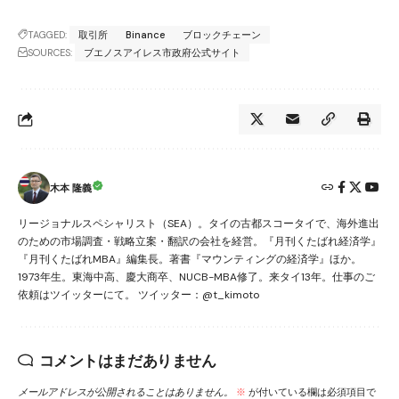
TAGGED:
取引所
Binance
ブロックチェーン
SOURCES:
ブエノスアイレス市政府公式サイト
木本 隆義
リージョナルスペシャリスト（SEA）。タイの古都スコータイで、海外進出
のための市場調査・戦略立案・翻訳の会社を経営。『月刊くたばれ経済学』
『月刊くたばれMBA』編集長。著書『マウンティングの経済学』ほか。
1973年生。東海中高、慶大商卒、NUCB-MBA修了。来タイ13年。仕事のご
依頼はツイッターにて。 ツイッター：@t_kimoto
コメントはまだありません
メールアドレスが公開されることはありません。
※
が付いている欄は必須項目で