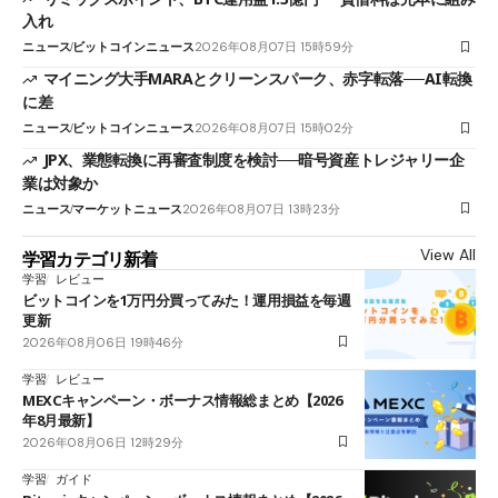
入れ
ニュース
ビットコインニュース
2026年08月07日 15時59分
マイニング大手MARAとクリーンスパーク、赤字転落──AI転換
に差
ニュース
ビットコインニュース
2026年08月07日 15時02分
JPX、業態転換に再審査制度を検討──暗号資産トレジャリー企
業は対象か
ニュース
マーケットニュース
2026年08月07日 13時23分
View All
学習カテゴリ新着
学習
レビュー
ビットコインを1万円分買ってみた！運用損益を毎週
更新
2026年08月06日 19時46分
学習
レビュー
MEXCキャンペーン・ボーナス情報総まとめ【2026
年8月最新】
2026年08月06日 12時29分
学習
ガイド