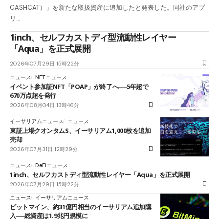
CASHCAT）」を新たな取扱資産に追加したと発表した。同社のアプ
リ…
1inch、セルフカストディ型流動性レイヤー
「Aqua」を正式展開
2026年07月29日 15時22分
ニュース
NFTニュース
イベント参加証NFT「POAP」が終了へ──5年超で
670万点超を発行
2026年08月04日 13時46分
イーサリアムニュース
ニュース
東証上場クオンタムS、イーサリアム1,000枚を追加
売却
2026年07月31日 12時29分
ニュース
DeFiニュース
1inch、セルフカストディ型流動性レイヤー「Aqua」を正式展開
2026年07月29日 15時22分
ニュース
イーサリアムニュース
ビットマイン、約31億円相当のイーサリアム追加購
入──総資産は1.9兆円規模に