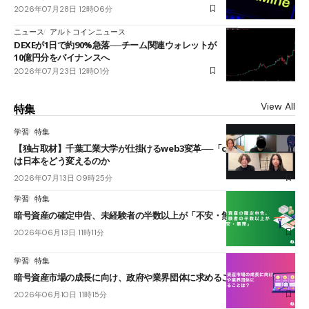
2026年07月28日 12時06分
ニュース
アルトコインニュース
DEXEが1日で約90%急落──チーム関連ウォレットが
10億円分をバイナンスへ
2026年07月23日 12時01分
View All
特集
学習
特集
【独占取材】千葉工業大学が仕掛けるweb3変革──「cJPY」とAIの融合
は日本をどう変えるのか
2026年07月13日 09時25分
学習
特集
暗号資産の確定申告、未経験者の半数以上が「不安・無理」
2026年06月13日 11時11分
学習
特集
暗号資産市場の成長に向け、政府や業界団体に求めることは？
2026年06月10日 11時15分