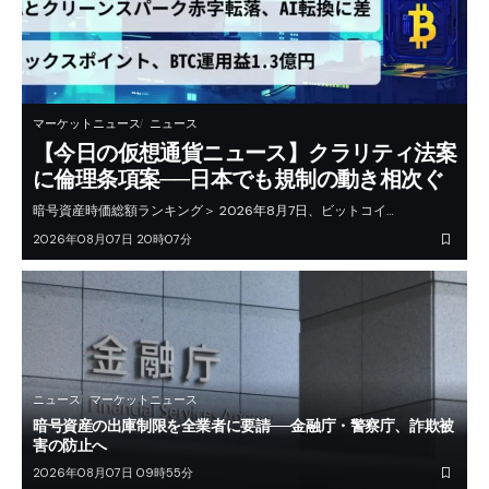
マーケットニュース
ニュース
【今日の仮想通貨ニュース】クラリティ法案
に倫理条項案──日本でも規制の動き相次ぐ
暗号資産時価総額ランキング＞ 2026年8月7日、ビットコイ…
2026年08月07日 20時07分
ニュース
マーケットニュース
暗号資産の出庫制限を全業者に要請──金融庁・警察庁、詐欺被
害の防止へ
2026年08月07日 09時55分