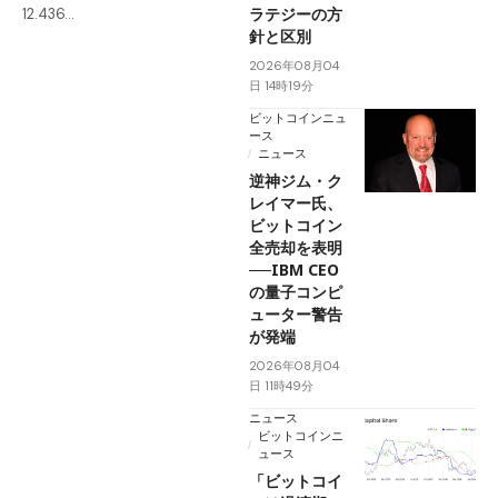
ラテジーの方
12.436…
針と区別
2026年08月04
日 14時19分
ビットコインニュ
ース
ニュース
逆神ジム・ク
レイマー氏、
ビットコイン
全売却を表明
──IBM CEO
の量子コンピ
ューター警告
が発端
2026年08月04
日 11時49分
ニュース
ビットコインニ
ュース
「ビットコイ