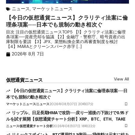
ニュース
,
マーケットニュース
【今日の仮想通貨ニュース】クラリティ法案に倫
リ
理条項案──日本でも規制の動き相次ぐ
下
分
目次 注目の仮想通貨ニュースTOP5 【1】クラリティ法案に倫理
条項案──資産売却を協議 【2】金融庁・警察庁、暗号資産の出
目
庫制限を要請 【3】JPX、業態転換企業の再審査制度を検討
ト
【4】MARAとクリーンスパーク赤字 […]
（
（X
2026年 8月 7日
View All
仮想通貨ニュース
【今日の仮想通貨ニュース】クラリティ法案に倫理条項案──日
本でも規制の動き相次ぐ
マーケットニュース
ニュース
2026年08月07日 20時07分
リップル、日足長期HMAで攻防──戻り一巡後の下抜けで0.95ド
ルを試す展開【仮想通貨チャート分析】XRP、BTC、ETH、TAKE
ニュース
仮想通貨チャート分析
2026年08月07日 18時22分
リミックスポイント、BTC運用益1.3億円──貸借料は元本に組み