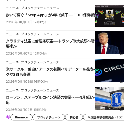
ニュース
ブロックチェーンニュース
歩いて稼ぐ「Step App」が4年で終了──FITFI保有者に対応呼びかけ
2026年08月07日 12時12分
ニュース
ブロックチェーンニュース
クラリティ法案に倫理条項案──トランプ米大統領へ暗号資産事業の売却
要求か
2026年08月07日 12時04分
ニュース
ブロックチェーンニュース
米サークル、独自L1アークの初期バリデーターを発表――ブラックロッ
クやSBIも参画
2026年08月06日 16時03分
ニュース
ブロックチェーンニュース
ローソン、ステーブルコイン決済の実証へ──8月6日からJPYCやUSDC対
応
2026年08月05日 15時12分
#
Binance
ブロックチェーン
初心者
米国証券取引委員会（SEC）