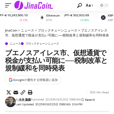
Aa
JPY-¥ 302,933.69
JPY-¥ 163.66
Ethereum
XRP
ETH
XRP
+0.06%
+0.32%
JinaCoin
>
ニュース
>
ブロックチェーンニュース
>
ブエノスアイレス
市、仮想通貨で税金が支払い可能に──税制改革と規制緩和を同時発表
ニュース
ブロックチェーンニュース
ブエノスアイレス市、仮想通貨で
税金が支払い可能に──税制改革と
規制緩和を同時発表
Googleの優先する情報源に追加
10 Min Read
By
木本 隆義
Published: 2025年08月25日 15時04分
Last Updated: 2025年08月25日 15時04分 3:04 PM