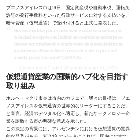
ブエノスアイレス市は19日、固定資産税や自動車税、運転免
許証の発行手数料といった行政サービスに対する支払いを、
暗号資産（仮想通貨）で受け付けると正式に発表した。
Nuevas medidas para modernizar el sistema tributario de
la Ciudad: el objetivo es facilitar las inversiones extranjeras,
innovar acompañando el crecimiento de nuevas industrias
y posicionar a Buenos Aires como referente cripto en el
mundo.
pic.twitter.com/I1xAIXYcXx
— Buenos Aires Ciudad (@gcba)
August 19, 2025
仮想通貨産業の国際的ハブ化を目指す
取り組み
ホルヘ・マクリ市長は市内のカフェで「我々の目標は、ブエ
ノスアイレスを仮想通貨の世界的なリーダーにすることだ」
と宣言。経済のデジタル化へ適応し、新たなテクノロジー企
業を誘致する市の明確な意思を示した。
この決定の背景には、アルゼンチンにおける仮想通貨の驚異
的な普及がある。2024年のデータによれば、国内にはすで