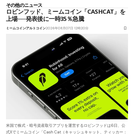
その他のニュース
ロビンフッド、ミームコイン「CASHCAT」を
上場──発表後に一時35％急騰
ミームコイン
アルトコイン
2026年08月07日 12時20分
米国で株式・暗号資産取引アプリを運営するロビンフッドは6日、公
式Xでミームコイン「Cash Cat（キャッシュキャット、ティッカー：