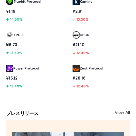
Truebit Protocol
Kamino
¥1.19
¥2.91
↑ 14.50%
↓ 13.30%
TROLL
UPCX
¥6.73
¥21.10
↑ 13.70%
↓ 12.40%
Power Protocol
Zest Protocol
¥15.12
¥28.16
↑ 13.40%
↓ 12.40%
View All
プレスリリース