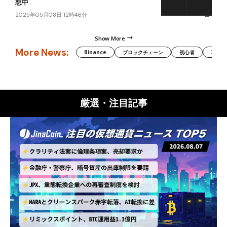
想中
2025年05月08日 12時46分
Show More
More News:
Binance
ブロックチェーン
初心者
米国証
厳選・注目記事