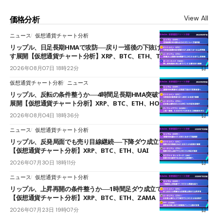
View All
価格分析
ニュース
仮想通貨チャート分析
リップル、日足長期HMAで攻防──戻り一巡後の下抜けで0.95ドルを試
す展開【仮想通貨チャート分析】XRP、BTC、ETH、TAKE
2026年08月07日 18時22分
仮想通貨チャート分析
ニュース
リップル、反転の条件整うか──4時間足長期HMA突破で雲下端を目指す
展開【仮想通貨チャート分析】XRP、BTC、ETH、HOME
2026年08月04日 18時36分
ニュース
仮想通貨チャート分析
リップル、反発局面でも売り目線継続──下降ダウ成立で下値追う展開
【仮想通貨チャート分析】XRP、BTC、ETH、UAI
2026年07月30日 18時11分
ニュース
仮想通貨チャート分析
リップル、上昇再開の条件整うか──1時間足ダウ成立で1.185ドルを狙う
【仮想通貨チャート分析】XRP、BTC、ETH、ZAMA
2026年07月23日 19時07分