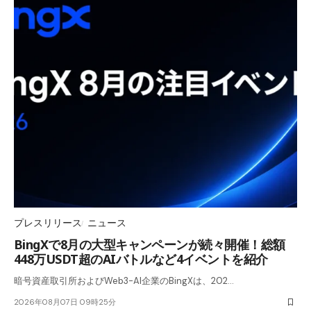
プレスリリース
ニュース
BingXで8月の大型キャンペーンが続々開催！総額
448万USDT超のAIバトルなど4イベントを紹介
暗号資産取引所およびWeb3-AI企業のBingXは、202…
2026年08月07日 09時25分