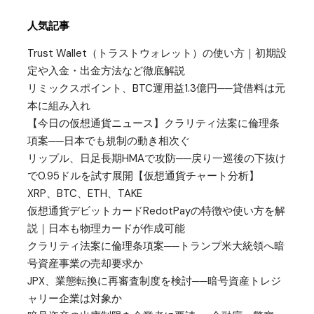
人気記事
Trust Wallet（トラストウォレット）の使い方｜初期設
定や入金・出金方法など徹底解説
リミックスポイント、BTC運用益1.3億円──貸借料は元
本に組み入れ
【今日の仮想通貨ニュース】クラリティ法案に倫理条
項案──日本でも規制の動き相次ぐ
リップル、日足長期HMAで攻防──戻り一巡後の下抜け
で0.95ドルを試す展開【仮想通貨チャート分析】
XRP、BTC、ETH、TAKE
仮想通貨デビットカードRedotPayの特徴や使い方を解
説｜日本も物理カードが作成可能
クラリティ法案に倫理条項案──トランプ米大統領へ暗
号資産事業の売却要求か
JPX、業態転換に再審査制度を検討──暗号資産トレジ
ャリー企業は対象か