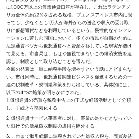
に1,000万以上の仮想通貨口座が存在し、これはラテンアメ
リカ全体の約22％を占める規模。ブエノスアイレス市内に限
っても、少なくとも1万人が海外からの送金や収入の受け取
りに仮想通貨などを利用しているという。慢性的なインフレ
ーションに苦しむ同国において、多くの市民が自衛のために
法定通貨ペソから仮想通貨へと資産を移している現実が透け
て見える。市当局は、もはや無視できないこの経済実態を追
認し、制度として取り込むことを選んだ。
今回の発表は、単に納税手段を増やすという話にとどまらな
い。市は同時に、仮想通貨関連ビジネスを促進するための一
連の税制改革・規制緩和策を打ち出している。具体的には、
以下の4つの施策が明らかにされた。
仮想通貨の売買を税務申告上の正式な経済活動として分類
し、手続きを簡素化する
仮想通貨サービス事業者に対し、事業の足かせとなってい
た銀行での源泉徴収制度の適用を除外する
これまで取引総額に課税されていた総収入税を、売買差益