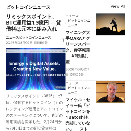
View All
ビットコインニュース
リミックスポイント、
ニュース
ビットコインニ
BTC運用益1.3億円──貸
ュース
借料は元本に組み入れ
マイニング大
ニュース
ビットコインニュース
手MARAとク
2026年08月07日 15時59分
リーンスパー
ク、赤字転落
──AI転換に
差
2026年08月07
日 15時02分
ニュース
ビットコインニ
ュース
リミックスポイント（3825）は7
マイケル・セ
日、保有するビットコイン（）の
イラー氏「ビ
レンディング運用とアルトコイン
ットコインを
のステーキングについて、直近の
1 satoshiも
運用実績を開示した。2月24日か
売却していな
ら7月31日までのBTC貸借料は
い」──スト