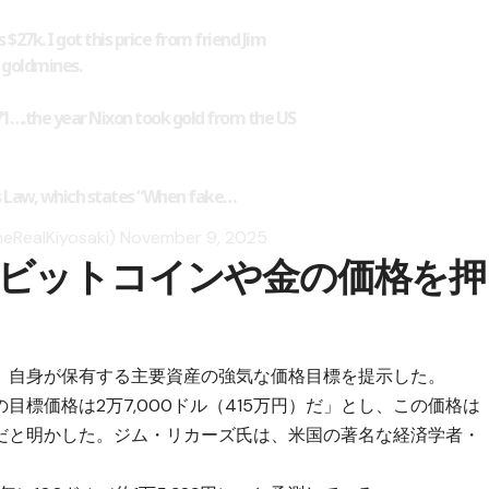
s $27k. I got this price from friend Jim
 goldmines.
971….the year Nixon took gold from the US
 Law, which states “When fake…
heRealKiyosaki)
November 9, 2025
ビットコインや金の価格を押
、自身が保有する主要資産の強気な価格目標を提示した。
標価格は2万7,000ドル（415万円）だ」とし、この価格は
だと明かした。ジム・リカーズ氏は、米国の著名な経済学者・