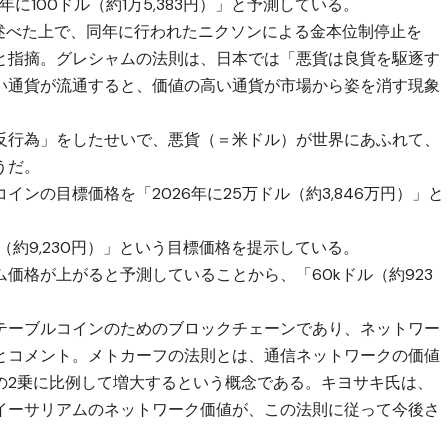
に100ドル（約1万5,383円）」と予測している。
と述べた上で、同年に行われたニクソンによる金本位制停止を
と指摘。グレシャムの法則は、日本では「悪貨は良貨を駆逐す
い通貨が流通すると、価値の高い通貨が市場から姿を消す現象
反行為」をしたせいで、悪貨（＝米ドル）が世界にあふれて、
うだ。
コイン
の目標価格を「2026年に25万ドル（約3,846万円）」と
（約9,230円）」という目標価格を提示している。
価格が上がると予測していることから、「60kドル（約923
テーブルコインのためのブロックチェーンであり、ネットワー
とコメント。メトカーフの法則とは、通信ネットワークの価値
の2乗に比例して増大するという概念である。キヨサキ氏は、
イーサリアムのネットワーク価値が、この法則に従って今後さ