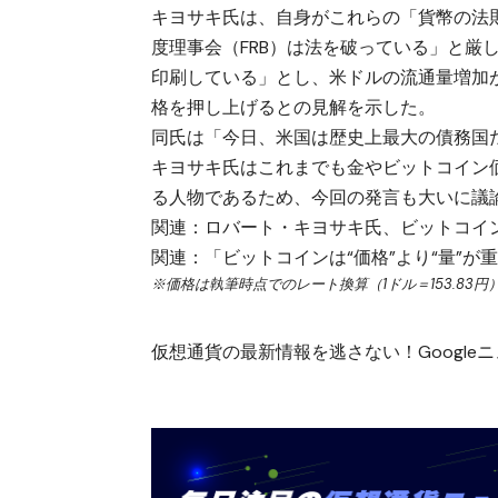
キヨサキ氏は、自身がこれらの「貨幣の法
度理事会（FRB）は法を破っている」と厳
印刷している」とし、米ドルの流通量増加
格を押し上げるとの見解を示した。
同氏は「今日、米国は歴史上最大の債務国
キヨサキ氏はこれまでも金やビットコイン
る人物であるため、今回の発言も大いに議
関連：
ロバート・キヨサキ氏、ビットコイ
関連：
「ビットコインは“価格”より“量”が
※価格は執筆時点でのレート換算（1ドル＝153.83円
仮想通貨の最新情報を逃さない！Googleニュ