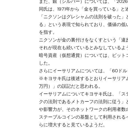
また、銀（シルバー）については、「2026年
同氏は、1971年から「金を買っている」
「ニクソンはグレシャムの法則を破った」
る」という表現で知られており、価値の低
を指す。
ニクソンが金の裏付けをなくすという「違
それが現在も続いているとみなしているよ
暗号資産（仮想通貨）については、
ビット
した。
さらに
イーサリアム
については、「60ドル
※キヨサキ氏は後述するとおりイーサリアム
万円）」の誤記だと思われる。
イーサリアムについてキヨサキ氏は、「ス
クの法則であるメトカーフの法則に従う」
や影響力が、そのネットワークの利用者数
ステーブルコインの基盤として利用される
らに増大すると見ているようだ。