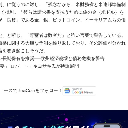
則」に従うのに対し、「残念ながら、米財務省と米連邦準備制
しく批判。「彼らは請求書を支払うために偽の金（米ドル）を
が「良貨」である金、銀、ビットコイン、イーサリアムらの価
だ」と断じ、「貯蓄者は敗者だ」と強い言葉で警告している。
価格に関する大胆な予測を繰り返しており、その評価が分かれ
論を巻き起こしそうだ。
ン長期保有を推奨──欧州経済崩壊と債務危機を警告
重要」 ロバート・キヨサキ氏が持論展開
）
ースでJinaCoinをフォロー！