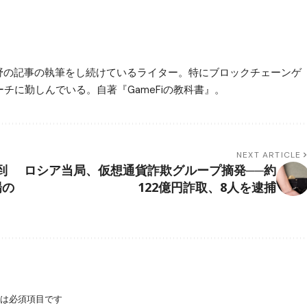
3分野の記事の執筆をし続けているライター。特にブロックチェーンゲ
チに勤しんでいる。自著『GameFiの教科書』。
NEXT ARTICLE
到
ロシア当局、仮想通貨詐欺グループ摘発──約
場の
122億円詐取、8人を逮捕
は必須項目です