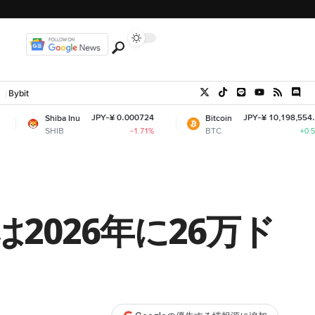
Bybit
JPY-¥ 0.000724
JPY-¥ 10,198,554.56
ba Inu
Bitcoin
IB
BTC
-1.71%
+0.53%
026年に26万ド