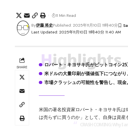
11 Min Read
By
伊藤 将史
Published: 2025年11月10日 11時40分
Last Updated: 2025年11月10日 11時40分 11:40 AM
Highlights
ロバート・キヨサキ氏がビットコイン25
SHARE
米ドルの大量印刷が価値低下につながり
市場クラッシュの可能性を警告し、現金
米国の著名投資家ロバート・キヨサキ氏は
は売らずに買うのか」として、自身は資産
CRASH COMING: Why I am 