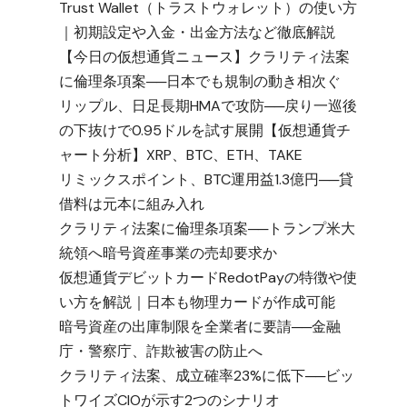
Trust Wallet（トラストウォレット）の使い方
｜初期設定や入金・出金方法など徹底解説
【今日の仮想通貨ニュース】クラリティ法案
に倫理条項案──日本でも規制の動き相次ぐ
リップル、日足長期HMAで攻防──戻り一巡後
の下抜けで0.95ドルを試す展開【仮想通貨チ
ャート分析】XRP、BTC、ETH、TAKE
リミックスポイント、BTC運用益1.3億円──貸
借料は元本に組み入れ
クラリティ法案に倫理条項案──トランプ米大
統領へ暗号資産事業の売却要求か
仮想通貨デビットカードRedotPayの特徴や使
い方を解説｜日本も物理カードが作成可能
暗号資産の出庫制限を全業者に要請──金融
庁・警察庁、詐欺被害の防止へ
クラリティ法案、成立確率23%に低下──ビッ
トワイズCIOが示す2つのシナリオ