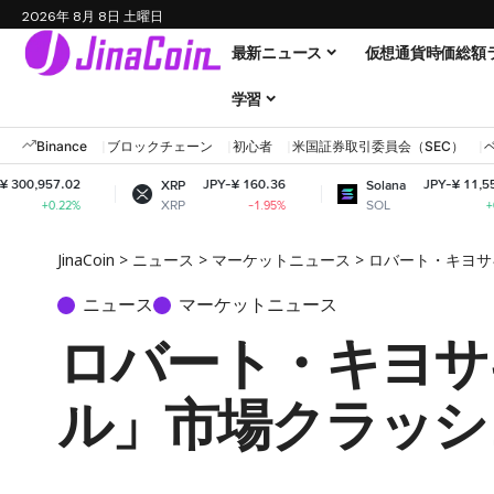
2026年 8月 8日 土曜日
最新ニュース
仮想通貨時価総額
学習
Binance
ブロックチェーン
初心者
米国証券取引委員会（SEC）
JPY-¥ 160.36
JPY-¥ 11,559.70
XRP
Solana
XRP
SOL
-1.95%
+0.61%
JinaCoin
>
ニュース
>
マーケットニュース
>
ロバート・キヨサ
ニュース
マーケットニュース
ロバート・キヨサ
ル」市場クラッシ