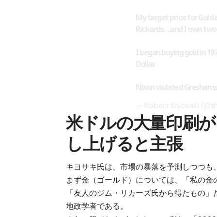
My target price for Gold i
Rickards….and I own two
I began buying gold in 1
Dollar.
Nixon violated Greshams
— Robert Kiyosaki (@t
米ドルの大量印刷が
し上げると主張
キヨサキ氏は、市場の暴落を予測しつつも
まず金（ゴールド）については、「私の金の目
「友人のジム・リカーズ氏から得たもの」
地政学者である。