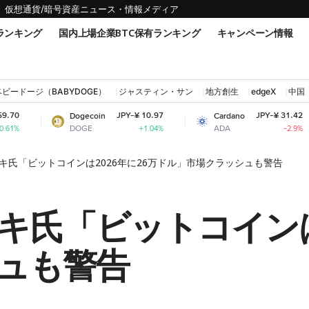
仮想通貨/暗号資産ニュース・情報メディア
ランキング
国内上場企業BTC保有ランキング
キャンペーン情報
ベビードージ（BABYDOGE）
ジャスティン・サン
地方創生
edgeX
中国
JPY-¥ 10.97
JPY-¥ 31.42
Dogecoin
Cardano
Shi
DOGE
ADA
SH
+1.04%
-2.9%
キ氏「ビットコインは2026年に26万ドル」市場クラッシュも警告
キ氏「ビットコインは2
ュも警告