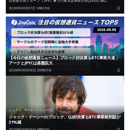
日本取引所グループ（JPX）傘下の東京証券取引所は6日の第2…
2026年08月07日 13時23分
マーケットニュース
ニュース
【今日の仮想通貨ニュース】ブロック好決算もBTC事業失速｜
アークとJPYCは基盤拡大
2026年08月06日 20時07分
ニュース
マーケットニュース
ジャック・ドーシーのブロック、Q2好決算もBTC事業粗利益が
31%減
2026年08月06日 14時01分