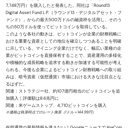
7,748万円）を購入したと発表した。同社は「Round13
Digital Asset Fund L.P.（ラウンド13・デジタルアセット・フ
ァンド）」からの最大500万ドルの融資枠を活用し、そのう
ちの50万ドルを使ってビットコインを取得している。
このような各社の動きは、ビットコインが企業の財務戦略に
おける重要な資産としての地位を確立しつつあることを明確
に示している。マイニング企業だけでなく、幅広い業種の企
業がビットコインを直接保有することで、資産運用の多様化
や積極的な成長戦略を追求する動きが加速する可能性が考え
られる。今後も企業によるビットコイン財務戦略への取り組
みは、暗号資産（仮想通貨）市場における大きな注目点とな
るはずだ。
関連：
ストラテジー社、約107億円相当のビットコインを追
加購入｜評価額は8.6兆円に
関連：
米ゲームストップ、4,710ビットコインを購入
※価格は執筆時点でのレート換算（1ドル＝144.99円）
仮想通貨の最新情報を逃さない！GoogleニュースでJinaCoin