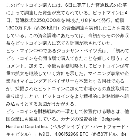
このビットコイン購入には、6日に完了した普通株式の公募
によって調達した資金が充てられている。ビットマインは4
日、普通株式2,250,000株を1株あたり8ドルで発行。総額
1,800万ドル（約26.1億円）の資金調達を実施したことを発表
している。この資金調達にあたっては、当初からその公募収
益をビットコイン購入に充てる計画が示されていた。
ビットマインCEOであるジョナサン・ベイツ氏は、「初めて
ビットコインを公開市場で購入できたことを嬉しく思う」と
コメント。加えて、今後も財務戦略としてビットコイン保有
量の拡大を継続していく方針を示した。マイニング事業や企
業向けマイニングアドバイザリーを本業とする同社である
が、採掘されたビットコインに加えて市場からの直接取得に
乗り出すことで、ビットコインをより積極的に財務戦略へ組
み込もうとする意図がうかがえる。
ビットコインを財務戦略の一環として位置付ける動きは、他
国企業にも波及している。カナダの投資会社「Belgravia
Hartford Capital Inc.（ベルグレイヴィア・ハートフォード・
キャピタル）」も9日、4.86152969 BTC（約53万ドル、約