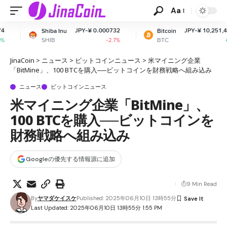
Aa
JPY-¥ 0.000732
JPY-¥ 10,251,498.89
ba Inu
Bitcoin
IB
BTC
-2.7%
+0.02%
JinaCoin
>
ニュース
>
ビットコインニュース
>
米マイニング企業
「BitMine」、100 BTCを購入──ビットコインを財務戦略へ組み込み
ニュース
ビットコインニュース
米マイニング企業「BitMine」、
100 BTCを購入──ビットコインを
財務戦略へ組み込み
Googleの優先する情報源に追加
9 Min Read
By
ヤマダケイスケ
Published: 2025年06月10日 13時55分
Last Updated: 2025年06月10日 13時55分 1:55 PM