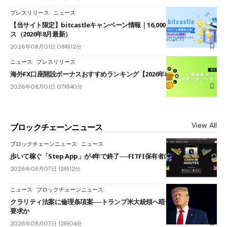
プレスリリース
ニュース
【当サイト限定】bitcastleキャンペーン情報｜16,000円口座開設ボーナ
ス（2026年8月最新）
2026年08月01日 08時12分
ニュース
プレスリリース
海外FX口座開設ボーナスおすすめランキング【2026年8月最新】
2026年08月01日 07時40分
View All
ブロックチェーンニュース
ブロックチェーンニュース
ニュース
歩いて稼ぐ「Step App」が4年で終了──FITFI保有者に対応呼びかけ
2026年08月07日 12時12分
ニュース
ブロックチェーンニュース
クラリティ法案に倫理条項案──トランプ米大統領へ暗号資産事業の売却
要求か
2026年08月07日 12時04分