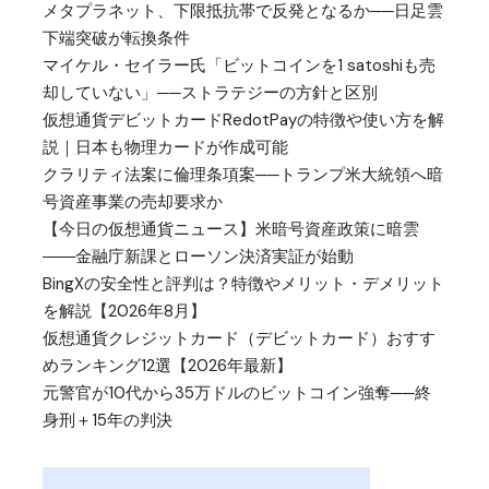
メタプラネット、下限抵抗帯で反発となるか──日足雲
下端突破が転換条件
マイケル・セイラー氏「ビットコインを1 satoshiも売
却していない」──ストラテジーの方針と区別
仮想通貨デビットカードRedotPayの特徴や使い方を解
説｜日本も物理カードが作成可能
クラリティ法案に倫理条項案──トランプ米大統領へ暗
号資産事業の売却要求か
【今日の仮想通貨ニュース】米暗号資産政策に暗雲
――金融庁新課とローソン決済実証が始動
BingXの安全性と評判は？特徴やメリット・デメリット
を解説【2026年8月】
仮想通貨クレジットカード（デビットカード）おすす
めランキング12選【2026年最新】
元警官が10代から35万ドルのビットコイン強奪──終
身刑＋15年の判決