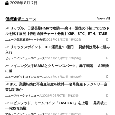
2026年 8月 7日
View All
仮想通貨ニュース
リップル、日足長期HMAで攻防──戻り一巡後の下抜けで0.95ド
ルを試す展開【仮想通貨チャート分析】XRP、BTC、ETH、TAKE
ニュース
仮想通貨チャート分析
2026年08月07日 18時22分
リミックスポイント、BTC運用益1.3億円──貸借料は元本に組み
入れ
ビットコインニュース
ニュース
2026年08月07日 15時59分
マイニング大手MARAとクリーンスパーク、赤字転落──AI転換
に差
ニュース
ビットコインニュース
2026年08月07日 15時02分
JPX、業態転換に再審査制度を検討──暗号資産トレジャリー企
業は対象か
ニュース
マーケットニュース
2026年08月07日 13時23分
ロビンフッド、ミームコイン「CASHCAT」を上場──発表後に
一時35％急騰
アルトコインニュース
ニュース
2026年08月07日 12時20分