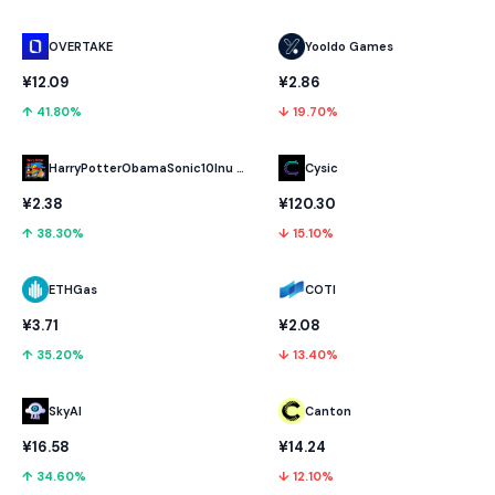
OVERTAKE
Yooldo Games
¥12.09
¥2.86
↑ 41.80%
↓ 19.70%
HarryPotterObamaSonic10Inu (ETH)
Cysic
¥2.38
¥120.30
↑ 38.30%
↓ 15.10%
ETHGas
COTI
¥3.71
¥2.08
↑ 35.20%
↓ 13.40%
SkyAI
Canton
¥16.58
¥14.24
↑ 34.60%
↓ 12.10%