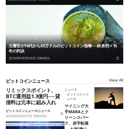
マーケットニュース
ニュース
元警官が10代から35万ドルのビットコイン強奪──終身刑＋15
年の判決
2026年08月06日 12時45分
View All
ビットコインニュース
リミックスポイント、
ニュース
ビットコインニ
BTC運用益1.3億円──貸
ュース
借料は元本に組み入れ
マイニング大
ビットコインニュース
ニュース
手MARAとク
2026年08月07日 15時59分
リーンスパー
ク、赤字転落
──AI転換に