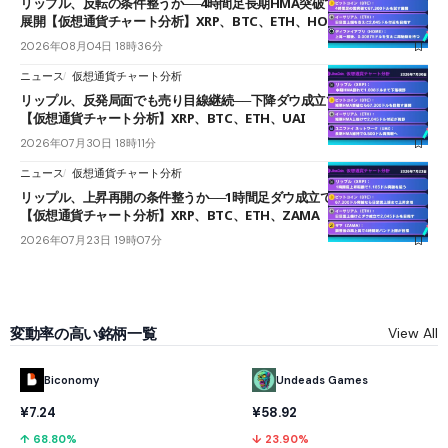
リップル、反転の条件整うか──4時間足長期HMA突破で雲下端を目指す
展開【仮想通貨チャート分析】XRP、BTC、ETH、HOME
2026年08月04日 18時36分
ニュース
仮想通貨チャート分析
リップル、反発局面でも売り目線継続──下降ダウ成立で下値追う展開
【仮想通貨チャート分析】XRP、BTC、ETH、UAI
2026年07月30日 18時11分
ニュース
仮想通貨チャート分析
リップル、上昇再開の条件整うか──1時間足ダウ成立で1.185ドルを狙う
【仮想通貨チャート分析】XRP、BTC、ETH、ZAMA
2026年07月23日 19時07分
変動率の高い銘柄一覧
View All
Biconomy
Undeads Games
¥7.24
¥58.92
↑ 68.80%
↓ 23.90%