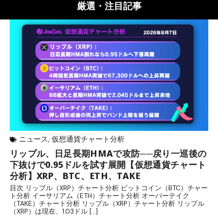
厳選・注目記事
ニュース
,
仮想通貨チャート分析
リップル、日足長期HMAで攻防──戻り一巡後の
リ
下抜けで0.95ドルを試す展開【仮想通貨チャート
料
分析】XRP、BTC、ETH、TAKE
目
て
目次 リップル（XRP）チャート分析 ビットコイン（BTC）チャー
（
ト分析 イーサリアム（ETH）チャート分析 オーバーテイク
と
（TAKE）チャート分析 リップル（XRP）チャート分析 リップル
（XRP）は現在、1.03ドル […]