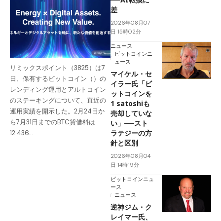
差
2026年08月07
日 15時02分
ニュース
ビットコインニ
ュース
リミックスポイント（3825）は7
マイケル・セ
日、保有するビットコイン（）の
イラー氏「ビ
レンディング運用とアルトコイン
ットコインを
のステーキングについて、直近の
1 satoshiも
運用実績を開示した。2月24日か
売却していな
ら7月31日までのBTC貸借料は
い」──スト
ラテジーの方
12.436…
針と区別
2026年08月04
日 14時19分
ビットコインニュ
ース
ニュース
逆神ジム・ク
レイマー氏、