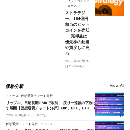
ビットコインニ
ュース
ストラテジ
ー、164億円
相当のビット
コインを売却
──売却益は
優先株の配当
や買戻しに充
当
2026年08月04
日 09時49分
View All
価格分析
ニュース
仮想通貨チャート分析
リップル、日足長期HMAで攻防──戻り一巡後の下抜けで0.95ドルを試
す展開【仮想通貨チャート分析】XRP、BTC、ETH、TAKE
2026年08月07日 18時22分
仮想通貨チャート分析
ニュース