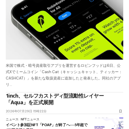
米国で株式・暗号資産取引アプリを運営するロビンフッドは6日、公
式Xでミームコイン「Cash Cat（キャッシュキャット、ティッカー：
CASHCAT）」を新たな取扱資産に追加したと発表した。同社のアプ
リ…
1inch、セルフカストディ型流動性レイヤー
「Aqua」を正式展開
2026年07月29日 15時22分
ニュース
NFTニュース
イベント参加証NFT「POAP」が終了へ──5年超で