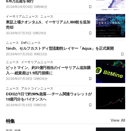
670万点超を発行
2026年08月04日 13時46分
イーサリアムニュース
ニュース
東証上場クオンタムS、イーサリアム1,000枚を追加
売却
2026年07月31日 12時29分
ニュース
DeFiニュース
1inch、セルフカストディ型流動性レイヤー「Aqua」を正式展開
2026年07月29日 15時22分
ニュース
イーサリアムニュース
ビットマイン、約31億円相当のイーサリアム追加購
入──総資産は1.9兆円規模に
2026年07月28日 12時06分
ニュース
アルトコインニュース
DEXEが1日で約90%急落──チーム関連ウォレットが
10億円分をバイナンスへ
2026年07月23日 12時01分
View All
特集
学習
特集