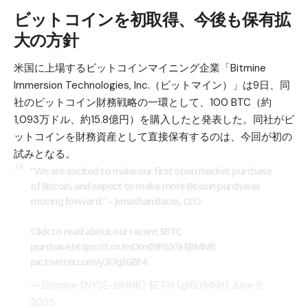
ビットコインを初取得、今後も保有拡
大の方針
米国に上場する
ビットコイン
マイニング企業「Bitmine
Immersion Technologies, Inc.（ビットマイン）」は9日、同
社のビットコイン財務戦略の一環として、100 BTC（約
1,093万ドル、約15.8億円）を購入したと発表した。同社がビ
ットコインを財務資産として直接保有するのは、今回が初の
試みとなる。
“We are excited to make our first open market purchase
of Bitcoin, and expect to make more Bitcoin purchases
moving forward.” – Jonathan Bates, CEO
Click to read about our recent
$BTC
purchase.
https://t.co/mDm09PGX9i
$BMNR
pic.twitter.com/y2i7gIGBf4
— Bitmine (NYSE-BMNR) $ETH (@BitMNR)
June 9,
2025