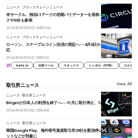
ニュース
ブロックチェーンニュース
米サークル、独自L1アークの初期バリデーターを発表――ブラックロッ
クやSBIも参画
2026年08月06日 16時03分
ニュース
ブロックチェーンニュース
ローソン、ステーブルコイン決済の実証へ──8月6日からJPYCやUSDC対
応
2026年08月05日 15時12分
#
Gate.io
分析ツール
スタックス
シンボル（XYM）
エルサル
View All
取引所ニュース
ニュース
取引所ニュース
Bitgetが日本人の利用を終了へ──11月に取引停止、12月末に強制決済
2026年08月03日 12時24分
ニュース
取引所ニュース
韓国Google Play、海外暗号資産取引所29社を配信停止──OKXやバイビ
ットなどが対象に