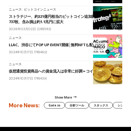
ニュース
ビットコインニュース
ストラテジー、約321億円相当のビットコイン追加購入──累計72万
737枚、含み損は約1.1兆円に拡大
2026年03月02日 22時58分
ニュース
LLAC、渋谷にてPOP UP EVENT開催│無料NFTも配布
2024年10月17日 17時46分
ニュース
仮想通貨投資商品への資金流入は非常に好調＝コインシェアーズ
2024年10月17日 17時43分
Show More
More News:
Gate.io
分析ツール
スタックス
シンボル（