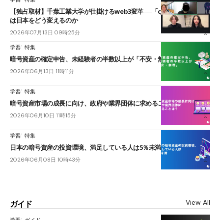
【独占取材】千葉工業大学が仕掛けるweb3変革──「cJPY」とAIの融合
は日本をどう変えるのか
2026年07月13日 09時25分
学習
特集
暗号資産の確定申告、未経験者の半数以上が「不安・無理」
2026年06月13日 11時11分
学習
特集
暗号資産市場の成長に向け、政府や業界団体に求めることは？
2026年06月10日 11時15分
学習
特集
日本の暗号資産の投資環境、満足している人は5％未満
2026年06月08日 10時43分
View All
ガイド