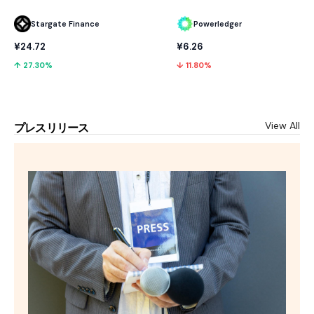
Stargate Finance
Powerledger
¥24.72
¥6.26
↑ 27.30%
↓ 11.80%
View All
プレスリリース