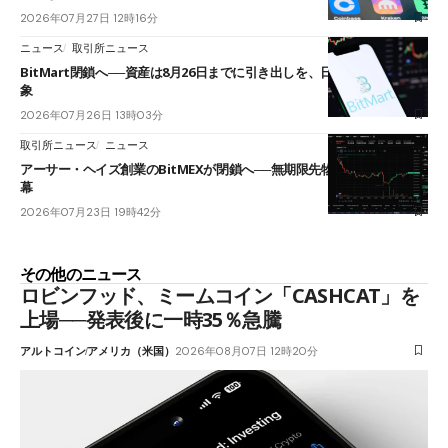
2026年07月27日 12時16分
ニュース
取引所ニュース
BitMart閉鎖へ──資産は8月26日までに引き出しを、日本人利用者も対
象
2026年07月26日 13時03分
取引所ニュース
ニュース
アーサー・ヘイズ創業のBitMEXが閉鎖へ──無期限先物を生んだ11年に
幕
2026年07月23日 19時42分
その他のニュース
ロビンフッド、ミームコイン「CASHCAT」を
上場──発表後に一時35％急騰
アルトコイン
アメリカ（米国）
2026年08月07日 12時20分