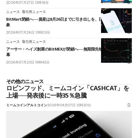
2026年07月27日 12時16分
ニュース
取引所ニュース
BitMart閉鎖へ──資産は8月26日までに引き出しを、日本人利用者も対
象
2026年07月26日 13時03分
ニュース
取引所ニュース
アーサー・ヘイズ創業のBitMEXが閉鎖へ──無期限先物を生んだ11年に
幕
2026年07月23日 19時42分
その他のニュース
ロビンフッド、ミームコイン「CASHCAT」を
上場──発表後に一時35％急騰
ミームコイン
アルトコイン
2026年08月07日 12時20分