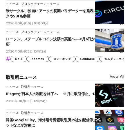
ニュース
ブロックチェーンニュース
米サークル、独自L1アークの初期バリデーターを発表――ブラックロッ
クやSBIも参画
2026年08月06日 16時03分
ニュース
ブロックチェーンニュース
ローソン、ステーブルコイン決済の実証へ──8月6日からJPYCやUSDC対
応
2026年08月05日 15時12分
#
DeFi
Zoomex
ステーキング
Coinbase
カルダノ・エイダ（Ca
View All
取引所ニュース
ニュース
取引所ニュース
Bitgetが日本人の利用を終了へ──11月に取引停止、12月末に強制決済
2026年08月03日 12時24分
ニュース
取引所ニュース
韓国Google Play、海外暗号資産取引所29社を配信停止──OKXやバイビ
ットなどが対象に