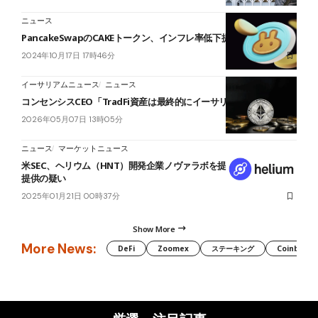
ニュース
PancakeSwapのCAKEトークン、インフレ率低下提案で24%下落
2024年10月17日 17時46分
イーサリアムニュース
ニュース
コンセンシスCEO「TradFi資産は最終的にイーサリアムに来る」
2026年05月07日 13時05分
ニュース
マーケットニュース
米SEC、ヘリウム（HNT）開発企業ノヴァラボを提訴｜未登録証券
提供の疑い
2025年01月21日 00時37分
Show More
More News:
DeFi
Zoomex
ステーキング
Coinbase