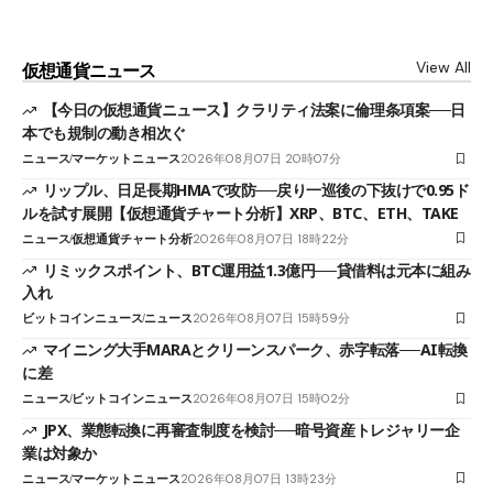
View All
仮想通貨ニュース
【今日の仮想通貨ニュース】クラリティ法案に倫理条項案──日
本でも規制の動き相次ぐ
ニュース
マーケットニュース
2026年08月07日 20時07分
リップル、日足長期HMAで攻防──戻り一巡後の下抜けで0.95ド
ルを試す展開【仮想通貨チャート分析】XRP、BTC、ETH、TAKE
ニュース
仮想通貨チャート分析
2026年08月07日 18時22分
リミックスポイント、BTC運用益1.3億円──貸借料は元本に組み
入れ
ビットコインニュース
ニュース
2026年08月07日 15時59分
マイニング大手MARAとクリーンスパーク、赤字転落──AI転換
に差
ニュース
ビットコインニュース
2026年08月07日 15時02分
JPX、業態転換に再審査制度を検討──暗号資産トレジャリー企
業は対象か
ニュース
マーケットニュース
2026年08月07日 13時23分