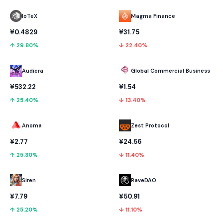
IoTeX
Magma Finance
¥0.4829
¥31.75
↑ 29.80%
↓ 22.40%
Audiera
Global Commercial Business
¥532.22
¥1.54
↑ 25.40%
↓ 13.40%
Anoma
Zest Protocol
¥2.77
¥24.56
↑ 25.30%
↓ 11.40%
RaveDAO
Siren
¥50.91
¥7.79
↓ 11.10%
↑ 25.20%