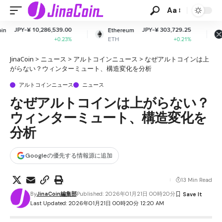
Aa
539.00
JPY-¥ 303,729.25
JPY-¥ 164
Ethereum
XRP
ETH
XRP
+0.23%
+0.21%
-0.
JinaCoin
>
ニュース
>
アルトコインニュース
>
なぜアルトコインは上
がらない？ウィンターミュート、構造変化を分析
アルトコインニュース
ニュース
なぜアルトコインは上がらない？
ウィンターミュート、構造変化を
分析
Googleの優先する情報源に追加
13 Min Read
By
JinaCoin編集部
Published: 2026年01月21日 00時20分
Last Updated: 2026年01月21日 00時20分 12:20 AM