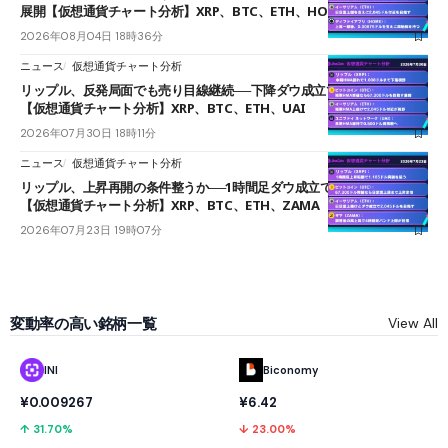
展開【仮想通貨チャート分析】XRP、BTC、ETH、HOME
2026年08月04日 18時36分
ニュース
仮想通貨チャート分析
リップル、反発局面でも売り目線継続──下降ダウ成立で下値追う展開
【仮想通貨チャート分析】XRP、BTC、ETH、UAI
2026年07月30日 18時11分
ニュース
仮想通貨チャート分析
リップル、上昇再開の条件整うか──1時間足ダウ成立で1.185ドルを狙う
【仮想通貨チャート分析】XRP、BTC、ETH、ZAMA
2026年07月23日 19時07分
変動率の高い銘柄一覧
View All
INI
Biconomy
¥0.009267
¥6.42
↑ 31.70%
↓ 23.00%