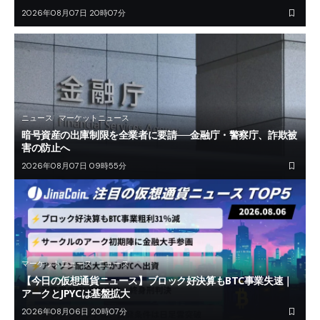
2026年08月07日 20時07分
ニュース
マーケットニュース
暗号資産の出庫制限を全業者に要請──金融庁・警察庁、詐欺被
害の防止へ
2026年08月07日 09時55分
マーケットニュース
ニュース
【今日の仮想通貨ニュース】ブロック好決算もBTC事業失速｜
アークとJPYCは基盤拡大
2026年08月06日 20時07分