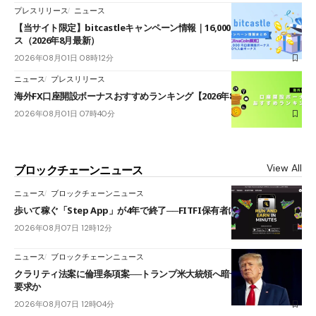
プレスリリース
ニュース
【当サイト限定】bitcastleキャンペーン情報｜16,000円口座開設ボーナ
ス（2026年8月最新）
2026年08月01日 08時12分
ニュース
プレスリリース
海外FX口座開設ボーナスおすすめランキング【2026年8月最新】
2026年08月01日 07時40分
View All
ブロックチェーンニュース
ニュース
ブロックチェーンニュース
歩いて稼ぐ「Step App」が4年で終了──FITFI保有者に対応呼びかけ
2026年08月07日 12時12分
ニュース
ブロックチェーンニュース
クラリティ法案に倫理条項案──トランプ米大統領へ暗号資産事業の売却
要求か
2026年08月07日 12時04分