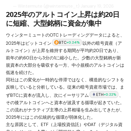
— Wintermute (@wintermute_t)
January 19, 2026
2025年のアルトコイン上昇は約20日
に短縮、大型銘柄に資金が集中
ウィンターミュートのOTCトレーディングデータによると、
BTC
+0.24%
2025年はビットコイン
以外の暗号資産（ア
ルトコイン）が上昇を維持する期間が平均約20日であり、
前年の約60日から3分の1に縮小した。少数の大型銘柄が新
規資本の大部分を吸収する一方、中小規模のアルトコインは
低迷を続けた。
同社はこの変化が一時的な停滞ではなく、構造的なシフトを
反映していると分析している。従来の暗号資産市場では、ま
ETH
+0.22%
ずBTCに資本が流入し、次にイーサリアム
、
その後アルトコインへと資本が波及する循環が起きていた。
この流れがナラティブ主導の上昇相場を生み出してきたが、
2025年にはこの伝統的な循環が弱体化した。
主な原因として、ETF（上場投資信託）やDAT（デジタル資