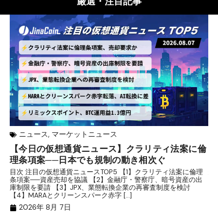
厳選・注目記事
ニュース
,
マーケットニュース
【今日の仮想通貨ニュース】クラリティ法案に倫
リ
理条項案──日本でも規制の動き相次ぐ
下
分
目次 注目の仮想通貨ニュースTOP5 【1】クラリティ法案に倫理
条項案──資産売却を協議 【2】金融庁・警察庁、暗号資産の出
目
庫制限を要請 【3】JPX、業態転換企業の再審査制度を検討
ト
【4】MARAとクリーンスパーク赤字 […]
（
（X
2026年 8月 7日