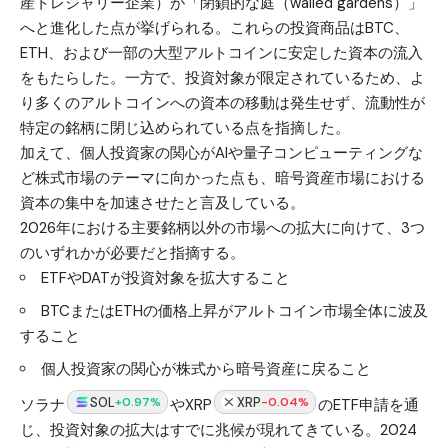
産トレジャリー企業）が「閉鎖的な庭（walled gardens）」
へと進化した点が挙げられる。これらの投資商品はBTC、
ETH、および一部の大型アルトコインに安定した資本の流入
をもたらした。一方で、投資対象が限定されているため、よ
り多くのアルトコインへの資本の移動は発生せず、流動性が
特定の銘柄に閉じ込められている点を指摘した。
加えて、個人投資家の関心がAIや量子コンピューティングな
ど株式市場のテーマに向かった点も、暗号資産市場における
資本の集中を加速させたと言及している。
2026年における主要銘柄以外の市場への拡大に向けて、3つ
のいずれかが必要だと指摘する。
ETFやDATが投資対象を拡大すること
BTCまたはETHの価格上昇がアルトコイン市場全体に波及
すること
個人投資家の関心が株式から暗号資産に戻ること
SOL
XRP
+0.97%
-0.04%
ソラナ
やXRP
のETF申請を通
じ、投資対象の拡大はすでに兆候が現れてきている。2024