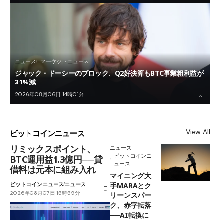
ニュース
マーケットニュース
ジャック・ドーシーのブロック、Q2好決算もBTC事業粗利益が
31%減
2026年08月06日 14時01分
View All
ビットコインニュース
リミックスポイント、
ニュース
ビットコインニ
BTC運用益1.3億円──貸
ュース
借料は元本に組み入れ
マイニング大
ビットコインニュース
ニュース
手MARAとク
2026年08月07日 15時59分
リーンスパー
ク、赤字転落
──AI転換に