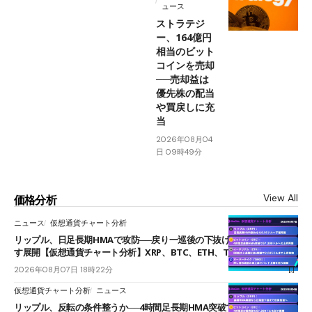
ュース
ストラテジ
ー、164億円
相当のビット
コインを売却
──売却益は
優先株の配当
や買戻しに充
当
2026年08月04
日 09時49分
View All
価格分析
ニュース
仮想通貨チャート分析
リップル、日足長期HMAで攻防──戻り一巡後の下抜けで0.95ドルを試
す展開【仮想通貨チャート分析】XRP、BTC、ETH、TAKE
2026年08月07日 18時22分
仮想通貨チャート分析
ニュース
リップル、反転の条件整うか──4時間足長期HMA突破で雲下端を目指す