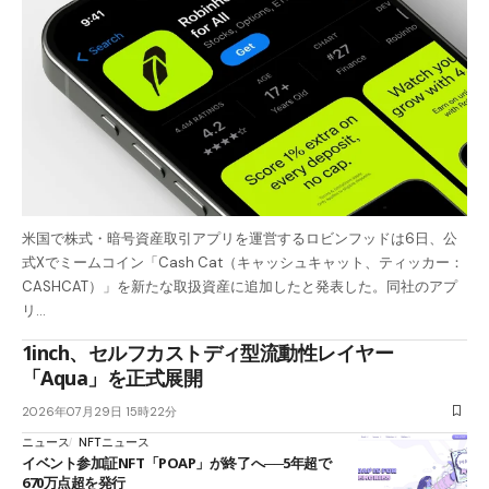
米国で株式・暗号資産取引アプリを運営するロビンフッドは6日、公
式Xでミームコイン「Cash Cat（キャッシュキャット、ティッカー：
CASHCAT）」を新たな取扱資産に追加したと発表した。同社のアプ
リ…
1inch、セルフカストディ型流動性レイヤー
「Aqua」を正式展開
2026年07月29日 15時22分
ニュース
NFTニュース
イベント参加証NFT「POAP」が終了へ──5年超で
670万点超を発行