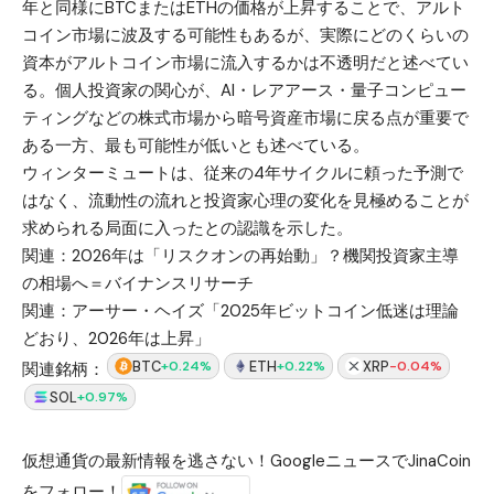
年と同様にBTCまたはETHの価格が上昇することで、アルト
コイン市場に波及する可能性もあるが、実際にどのくらいの
資本がアルトコイン市場に流入するかは不透明だと述べてい
る。個人投資家の関心が、AI・レアアース・量子コンピュー
ティングなどの株式市場から暗号資産市場に戻る点が重要で
ある一方、最も可能性が低いとも述べている。
ウィンターミュートは、従来の4年サイクルに頼った予測で
はなく、流動性の流れと投資家心理の変化を見極めることが
求められる局面に入ったとの認識を示した。
関連：
2026年は「リスクオンの再始動」？機関投資家主導
の相場へ＝バイナンスリサーチ
関連：
アーサー・ヘイズ「2025年ビットコイン低迷は理論
どおり、2026年は上昇」
BTC
ETH
XRP
+0.24%
+0.22%
-0.04%
関連銘柄：
SOL
+0.97%
仮想通貨の最新情報を逃さない！GoogleニュースでJinaCoin
をフォロー！