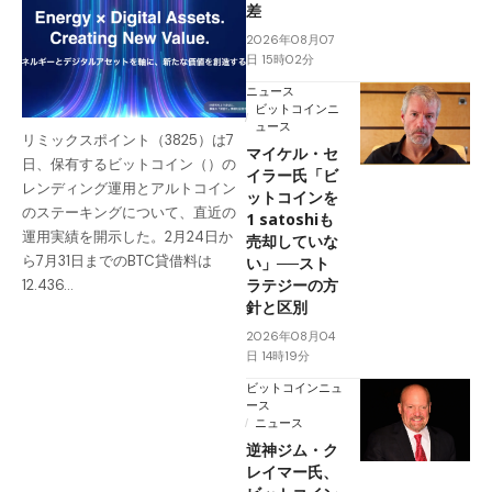
差
2026年08月07
日 15時02分
ニュース
ビットコインニ
ュース
リミックスポイント（3825）は7
マイケル・セ
日、保有するビットコイン（）の
イラー氏「ビ
レンディング運用とアルトコイン
ットコインを
のステーキングについて、直近の
1 satoshiも
運用実績を開示した。2月24日か
売却していな
ら7月31日までのBTC貸借料は
い」──スト
ラテジーの方
12.436…
針と区別
2026年08月04
日 14時19分
ビットコインニュ
ース
ニュース
逆神ジム・ク
レイマー氏、