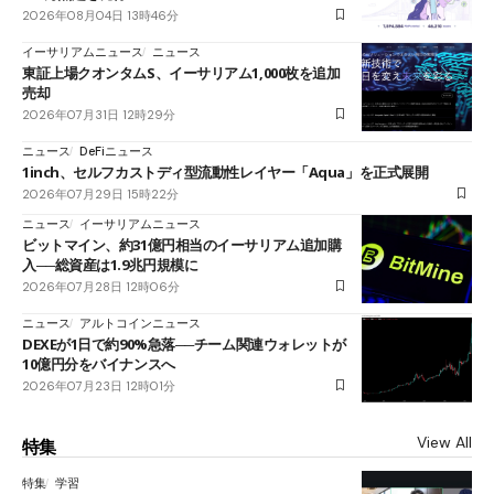
2026年08月04日 13時46分
イーサリアムニュース
ニュース
東証上場クオンタムS、イーサリアム1,000枚を追加
売却
2026年07月31日 12時29分
ニュース
DeFiニュース
1inch、セルフカストディ型流動性レイヤー「Aqua」を正式展開
2026年07月29日 15時22分
ニュース
イーサリアムニュース
ビットマイン、約31億円相当のイーサリアム追加購
入──総資産は1.9兆円規模に
2026年07月28日 12時06分
ニュース
アルトコインニュース
DEXEが1日で約90%急落──チーム関連ウォレットが
10億円分をバイナンスへ
2026年07月23日 12時01分
View All
特集
特集
学習