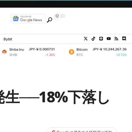
Bybit
JPY-¥ 0.000731
JPY-¥ 10,244,267.36
Bitcoin
Ether
BTC
ETH
-1.26%
+0.72%
生──18%下落し