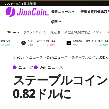
2026年 8月 8日 土曜日
最新ニュース
仮想通貨時価総額
学習
Binance
ブロックチェーン
初心者
米国証券取引委員会（SEC）
JPY-¥ 161.52
JPY-¥ 11,671.12
XRP
Solana
Dog
XRP
SOL
DO
-1.08%
+1.52%
JinaCoin
>
ニュース
>
DeFiニュース
>
ステーブルコインUSDX
ニュース
DeFiニュース
ステーブルコインU
0.82ドルに