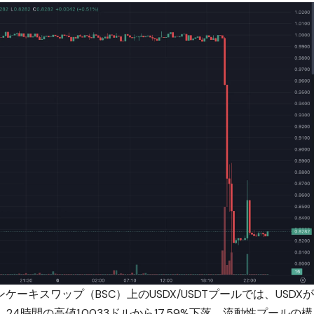
キスワップ（BSC）上のUSDX/USDTプールでは、USDX
24時間の高値1.0033ドルから17.59%下落。流動性プールの構