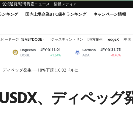
仮想通貨/暗号資産ニュース・情報メディア
ランキング
国内上場企業BTC保有ランキング
キャンペーン情報
ベビードージ（BABYDOGE）
ジャスティン・サン
地方創生
edgeX
中国
JPY-¥ 11.01
JPY-¥ 31.75
ecoin
Cardano
Shiba Inu
GE
ADA
SHIB
+1.54%
-0.45%
、ディペッグ発生──18%下落し0.82ドルに
SDX、ディペッグ発