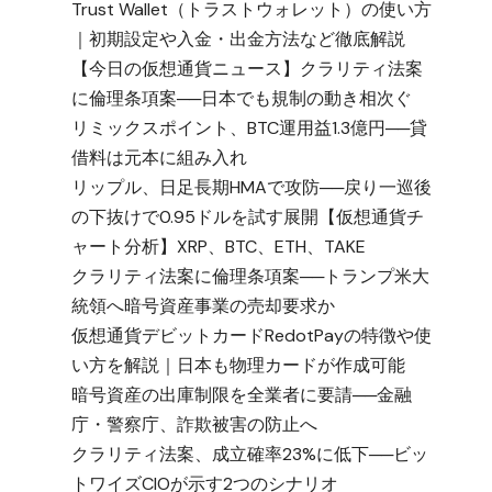
Trust Wallet（トラストウォレット）の使い方
｜初期設定や入金・出金方法など徹底解説
【今日の仮想通貨ニュース】クラリティ法案
に倫理条項案──日本でも規制の動き相次ぐ
リミックスポイント、BTC運用益1.3億円──貸
借料は元本に組み入れ
リップル、日足長期HMAで攻防──戻り一巡後
の下抜けで0.95ドルを試す展開【仮想通貨チ
暗
ャート分析】XRP、BTC、ETH、TAKE
クラリティ法案に倫理条項案──トランプ米大
統領へ暗号資産事業の売却要求か
仮想通貨デビットカードRedotPayの特徴や使
い方を解説｜日本も物理カードが作成可能
暗号資産の出庫制限を全業者に要請──金融
庁・警察庁、詐欺被害の防止へ
クラリティ法案、成立確率23%に低下──ビッ
トワイズCIOが示す2つのシナリオ