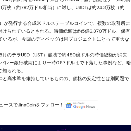
1万枚（約782万ドル相当）に対し、USDTは約24.3万枚（約
ルズ・ラボ）が発行する合成米ドルステーブルコインで、複数の取引所に
けられているとされる。時価総額は約5億6,370万ドル、保有
過しているが、今回のディペッグは同プロジェクトにとって重大な
5月のテラUSD（UST）崩壊で約450億ドルの時価総額が消失
コンバレー銀行破綻により一時0.87ドルまで下落した事例など、
て知られる。
90/100と高水準を維持しているものの、価格の安定性とは別問題で
ースでJinaCoinをフォロー！