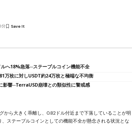
56分
0.82ドルへ18%急落─ステーブルコイン機能不全
約981万枚に対しUSDT約24万枚と極端な不均衡
に影響─TerraUSD崩壊との類似性に警戒感
ッグから大きく乖離し、0.82ドル付近まで下落していることが明
おり、ステーブルコインとしての機能不全が懸念される状況とな