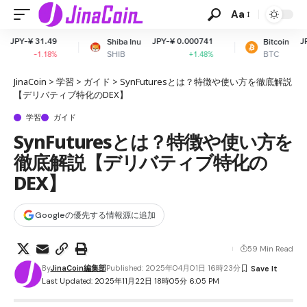
Aa
-¥ 31.49
JPY-¥ 0.000741
JPY-¥ 1
Shiba Inu
Bitcoin
SHIB
BTC
-1.18%
+1.48%
JinaCoin
>
学習
>
ガイド
>
SynFuturesとは？特徴や使い方を徹底解説
【デリバティブ特化のDEX】
学習
ガイド
SynFuturesとは？特徴や使い方を
徹底解説【デリバティブ特化の
DEX】
Googleの優先する情報源に追加
59 Min Read
By
JinaCoin編集部
Published: 2025年04月01日 16時23分
Last Updated: 2025年11月22日 18時05分 6:05 PM