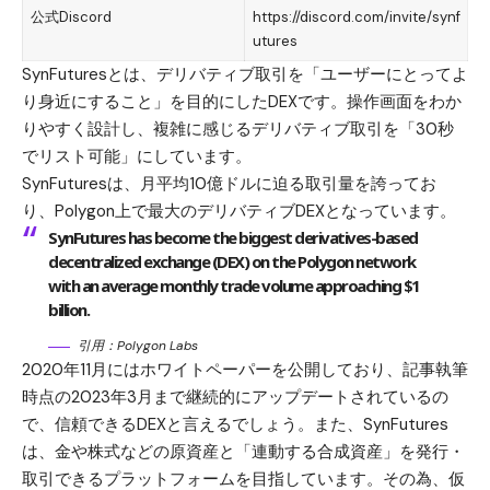
公式Discord
https://discord.com/invite/synf
utures
SynFuturesとは、デリバティブ取引を「ユーザーにとってよ
り身近にすること」を目的にしたDEXです。操作画面をわか
りやすく設計し、複雑に感じるデリバティブ取引を「30秒
でリスト可能」にしています。
SynFuturesは、
月平均10億ドルに迫る取引量
を誇ってお
り、
Polygon上で最大のデリバティブDEX
となっています。
SynFutures has become the biggest derivatives-based
decentralized exchange (DEX) on the Polygon network
with an average monthly trade volume approaching $1
billion.
引用：
Polygon Labs
2020年11月にはホワイトペーパーを公開しており、記事執筆
時点の2023年3月まで継続的にアップデートされているの
で、信頼できるDEXと言えるでしょう。また、SynFutures
は、
金や株式などの原資産と「連動する合成資産」を発行・
取引できるプラットフォームを目指しています
。その為、仮