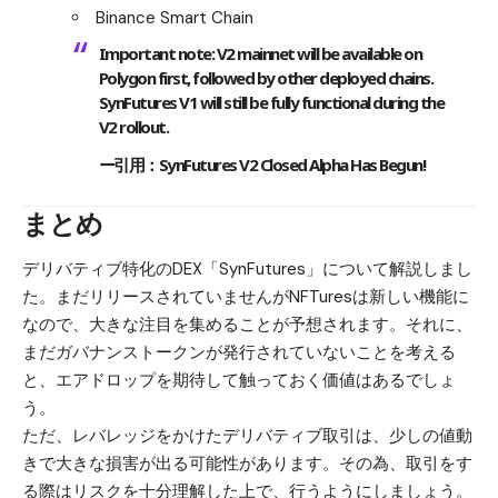
Binance Smart Chain
Important note: V2 mainnet will be available on
Polygon first, followed by other deployed chains.
SynFutures V1 will still be fully functional during the
V2 rollout.
ー引用：
SynFutures V2 Closed Alpha Has Begun!
まとめ
デリバティブ特化のDEX「SynFutures」について解説しまし
た。まだリリースされていませんがNFTuresは新しい機能に
なので、大きな注目を集めることが予想されます。それに、
まだガバナンストークンが発行されていないことを考える
と、
エアドロップを期待して触っておく価値はある
でしょ
う。
ただ、レバレッジをかけたデリバティブ取引は、
少しの値動
きで大きな損害が出る可能性があります
。その為、取引をす
る際はリスクを十分理解した上で、行うようにしましょう。