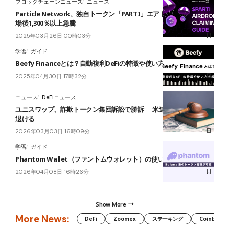
ブロックチェーンニュース
ニュース
Particle Network、独自トークン「PARTI」エアドロップ開始―上
場後1,300％以上急騰
2025年03月26日 00時03分
学習
ガイド
Beefy Financeとは？自動複利DeFiの特徴や使い方を解説
2025年04月30日 17時32分
ニュース
DeFiニュース
ユニスワップ、詐欺トークン集団訴訟で勝訴──米連邦地裁が全請求
退ける
2026年03月03日 16時09分
学習
ガイド
Phantom Wallet（ファントムウォレット）の使い方【スマホ版】
2026年04月08日 16時26分
Show More
More News:
DeFi
Zoomex
ステーキング
Coinbase