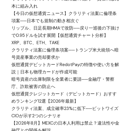
本に組み入れ
【今日の仮想通貨ニュース】クラリティ法案に倫理条
項案──日本でも規制の動き相次ぐ
リップル、日足長期HMAで攻防──戻り一巡後の下抜け
で0.95ドルを試す展開【仮想通貨チャート分析】
XRP、BTC、ETH、TAKE
クラリティ法案に倫理条項案──トランプ米大統領へ暗
号資産事業の売却要求か
仮想通貨デビットカードRedotPayの特徴や使い方を解
説｜日本も物理カードが作成可能
暗号資産の出庫制限を全業者に要請──金融庁・警察
庁、詐欺被害の防止へ
仮想通貨クレジットカード（デビットカード）おすす
めランキング12選【2026年最新】
クラリティ法案、成立確率23%に低下──ビットワイズ
CIOが示す2つのシナリオ
【2026年8月】MEXCの日本人利用は禁止？違法性や金
融庁との関係を解説