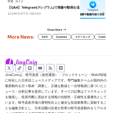
学習
ガイド
【Q&A】Telegram(テレグラム)で画像や動画を送る方法は？
2024年10月17日 15時28分
Show More
More News:
DeFi
Zoomex
ステーキング
Coinbase
JinaCoinは、暗号資産（仮想通貨）・ブロックチェーン・Web3領域
に特化した日本語ニュースメディアです。専門編集チームが国内外の
最新動向を日々取材・調査し、正確な数値と一次情報源に基づいたニ
ュース・分析記事を提供しています。すべての記事はファクチェック
を徹底し、投資判断に直結する情報の信頼性・正確性を最優先として
います。暗号資産市場の透明性向上と健全な投資家教育に貢献するこ
とを編集方針とし、日本語圏の読者が世界の暗号資産動向をリアルタ