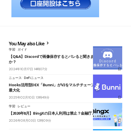
You May also Like
学習
ガイド
【Q&A】Discordで画像保存するとバレると聞きました。本当です
か？
2024年10月17日 14時07分
ニュース
DeFiニュース
Hooks活用型DEX「Bunni」がV2をマルチチェーン展開｜LP利益を
最大化
2025年02月10日 13時49分
学習
レビュー
【2026年8月】BingXの日本人利用は禁止？金融庁との関係も解説
2026年08月03日 12時09分