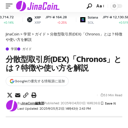
Aa
JPY-¥ 164.28
JPY-¥ 12,130.58
XRP
Solana
XRP
SOL
-0.25%
+0.51%
JinaCoin
>
学習
>
ガイド
>
分散型取引所(DEX)「Chronos」とは？特徴
や使い方を解説
学習
ガイド
分散型取引所(DEX)「Chronos」と
は？特徴や使い方を解説
Googleの優先する情報源に追加
53 Min Read
By
JinaCoin編集部
Published: 2025年04月01日 16時26分
Last Updated: 2025年05月21日 14時43分 2:43 PM