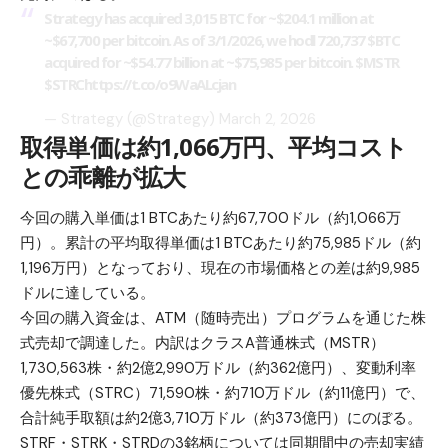
Strategy has acquired 3,015 BTC for ~$204.1 million at
~$67,700 per bitcoin. As of 3/1/2026, we hodl 720,737
$BTC
acquired for ~$54.77 billion at ~$75,985 per bitcoin.
$MSTR
$STRC
https://t.co/o9WaALcjan
— Strategy (@Strategy)
March 2, 2026
取得単価は約1,066万円、平均コスト
との乖離が拡大
今回の購入単価は1 BTCあたり約67,700ドル（約1,066万
円）。累計の平均取得単価は1 BTCあたり約75,985ドル（約
1,196万円）となっており、現在の市場価格との差は約9,985
ドルに達している。
今回の購入資金は、ATM（随時売出）プログラムを通じた株
式売却で調達した。内訳はクラスA普通株式（MSTR）
1,730,563株・約2億2,990万ドル（約362億円）、変動利率
優先株式（STRC）71,590株・約710万ドル（約11億円）で、
合計純手取額は約2億3,710万ドル（約373億円）にのぼる。
STRF・STRK・STRDの3銘柄については同期間中の売却実績