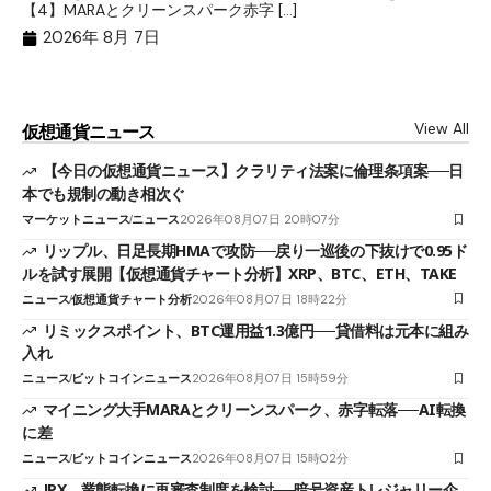
ト
【4】MARAとクリーンスパーク赤字 […]
（
（X
2026年 8月 7日
View All
仮想通貨ニュース
【今日の仮想通貨ニュース】クラリティ法案に倫理条項案──日
本でも規制の動き相次ぐ
マーケットニュース
ニュース
2026年08月07日 20時07分
リップル、日足長期HMAで攻防──戻り一巡後の下抜けで0.95ド
ルを試す展開【仮想通貨チャート分析】XRP、BTC、ETH、TAKE
ニュース
仮想通貨チャート分析
2026年08月07日 18時22分
リミックスポイント、BTC運用益1.3億円──貸借料は元本に組み
入れ
ニュース
ビットコインニュース
2026年08月07日 15時59分
マイニング大手MARAとクリーンスパーク、赤字転落──AI転換
に差
ニュース
ビットコインニュース
2026年08月07日 15時02分
JPX、業態転換に再審査制度を検討──暗号資産トレジャリー企