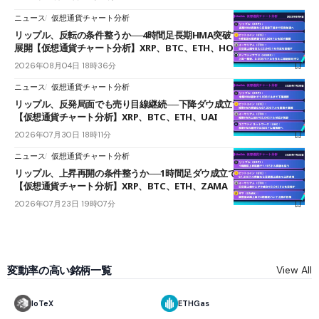
ニュース
仮想通貨チャート分析
リップル、反転の条件整うか──4時間足長期HMA突破で雲下端を目指す
展開【仮想通貨チャート分析】XRP、BTC、ETH、HOME
2026年08月04日 18時36分
ニュース
仮想通貨チャート分析
リップル、反発局面でも売り目線継続──下降ダウ成立で下値追う展開
【仮想通貨チャート分析】XRP、BTC、ETH、UAI
2026年07月30日 18時11分
ニュース
仮想通貨チャート分析
リップル、上昇再開の条件整うか──1時間足ダウ成立で1.185ドルを狙う
【仮想通貨チャート分析】XRP、BTC、ETH、ZAMA
2026年07月23日 19時07分
変動率の高い銘柄一覧
View All
IoTeX
ETHGas