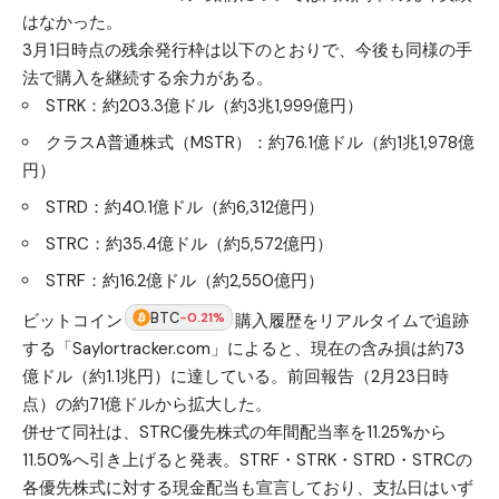
はなかった。
3月1日時点の残余発行枠は以下のとおりで、今後も同様の手
法で購入を継続する余力がある。
STRK：約203.3億ドル（約3兆1,999億円）
クラスA普通株式（MSTR）：約76.1億ドル（約1兆1,978億
円）
STRD：約40.1億ドル（約6,312億円）
STRC：約35.4億ドル（約5,572億円）
STRF：約16.2億ドル（約2,550億円）
BTC
-0.21%
ビットコイン
購入履歴をリアルタイムで追跡
する「Saylortracker.com」によると、現在の含み損は約73
億ドル（約1.1兆円）に達している。前回報告（2月23日時
点）の約71億ドルから拡大した。
併せて同社は、STRC優先株式の年間配当率を11.25%から
11.50%へ引き上げると発表。STRF・STRK・STRD・STRCの
各優先株式に対する現金配当も宣言しており、支払日はいず