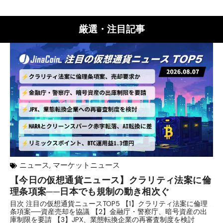
厳選・注目記事
ニュース
,
マーケットニュース
【今日の仮想通貨ニュース】クラリティ法案に倫
リ
理条項案──日本でも規制の動き相次ぐ
下
分
目次 注目の仮想通貨ニュースTOP5 【1】クラリティ法案に倫理
条項案──資産売却を協議 【2】金融庁・警察庁、暗号資産の出
目
庫制限を要請 【3】JPX、業態転換企業の再審査制度を検討