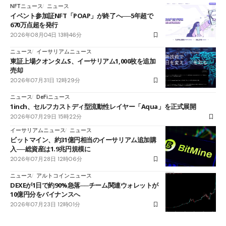
NFTニュース
ニュース
イベント参加証NFT「POAP」が終了へ──5年超で
670万点超を発行
2026年08月04日 13時46分
ニュース
イーサリアムニュース
東証上場クオンタムS、イーサリアム1,000枚を追加
売却
2026年07月31日 12時29分
ニュース
DeFiニュース
1inch、セルフカストディ型流動性レイヤー「Aqua」を正式展開
2026年07月29日 15時22分
イーサリアムニュース
ニュース
ビットマイン、約31億円相当のイーサリアム追加購
入──総資産は1.9兆円規模に
2026年07月28日 12時06分
ニュース
アルトコインニュース
DEXEが1日で約90%急落──チーム関連ウォレットが
10億円分をバイナンスへ
2026年07月23日 12時01分