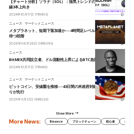
【チャート分析】ソラナ（SOL）：強気トレンドの継続か 移動平均
線3本上向き
2024年10月17日 17時40分
ニュース
マーケットニュース
メタプラネット、短期下落加速か──4時間足レベルでの下落圧減少を
待つ段階
2026年06月26日 08時39分
ニュース
BitMEX共同設立者、ドル流動性上昇によるBTC急騰を予測
2024年10月17日 17時44分
ニュース
マーケットニュース
ビットコイン、安値圏を推移──43日間の米政府封鎖が終了も決済売
りが先行
2025年11月13日 16時03分
Show More
More News:
Binance
ブロックチェーン
初心者
米国証