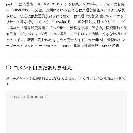
jaybe（法人番号：7470001018079）を創業。 2023年、メディアの名称
を「JinaCoin」に変更。月間15万PVを超える仮想通貨情報メディアに成長
させる。現在は仮想通貨投資を行う傍ら、仮想通貨の普及活動やマーケット
リサーチ等を行なっている。2024年6月、一般社団法人 日本クリプトコイ
ン協会の「暗号通貨認定アドバイザー」資格を取得。仮想通貨投資活動：現
物保有・デリバティブ取引・DeFi運用・エアドロップ活動。好きな銘柄：ビ
ットコイン。著書：海外FXのはじめ方完全ガイド。WEB取材：凄腕FXトレ
ーダーへインタビュ ー！vol.8＝TitanFX。趣味：投資全般・SEO・読書
コメントはまだありません
メールアドレスが公開されることはありません。
※
が付いている欄は必須項目で
す