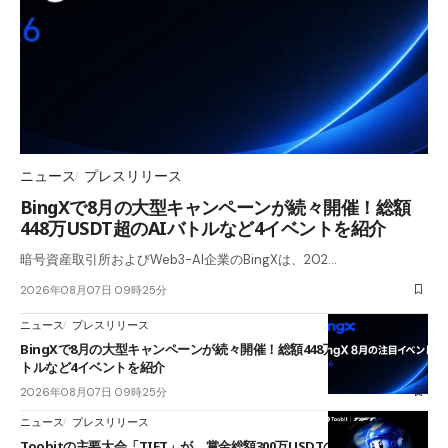
ニュース
プレスリリース
BingXで8月の大型キャンペーンが続々開催！総額
448万USDT超のAIバトルなど4イベントを紹介
暗号資産取引所およびWeb3-AI企業のBingXは、202…
2026年08月07日 09時25分
ニュース
プレスリリース
BingXで8月の大型キャンペーンが続々開催！総額448万USDT超のAIバ
トルなど4イベントを紹介
2026年08月07日 09時25分
ニュース
プレスリリース
Toobitの主要大会「TIFT」が、賞金総額300万USDTのレースとして復