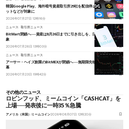
韓国Google Play、海外暗号資産取引所29社を配信停止──OKXやバイビ
ットなどが対象に
2026年07月27日 12時16分
ニュース
取引所ニュース
BitMart閉鎖へ──資産は8月26日までに引き出しを、日本人利用者も対
象
2026年07月26日 13時03分
ニュース
取引所ニュース
アーサー・ヘイズ創業のBitMEXが閉鎖へ──無期限先物を生んだ11年に
幕
2026年07月23日 19時42分
その他のニュース
ロビンフッド、ミームコイン「CASHCAT」を
上場──発表後に一時35％急騰
アメリカ（米国）
ミームコイン
2026年08月07日 12時20分