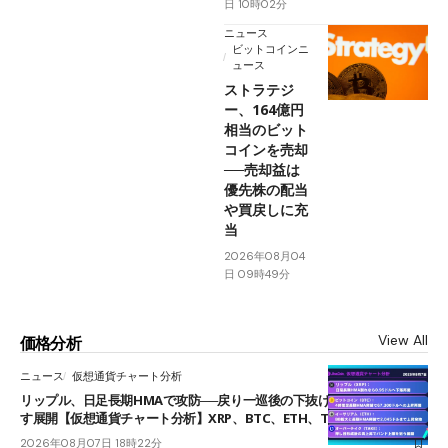
日 10時02分
ニュース
ビットコインニ
ュース
ストラテジ
ー、164億円
相当のビット
コインを売却
──売却益は
優先株の配当
や買戻しに充
当
2026年08月04
日 09時49分
View All
価格分析
ニュース
仮想通貨チャート分析
リップル、日足長期HMAで攻防──戻り一巡後の下抜けで0.95ドルを試
す展開【仮想通貨チャート分析】XRP、BTC、ETH、TAKE
2026年08月07日 18時22分