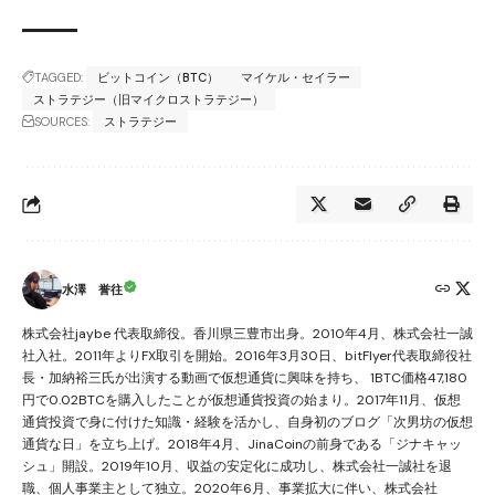
TAGGED:
ビットコイン（BTC）
マイケル・セイラー
ストラテジー（旧マイクロストラテジー）
SOURCES:
ストラテジー
水澤 誉往
株式会社jaybe 代表取締役。香川県三豊市出身。2010年4月、株式会社一誠
社入社。2011年よりFX取引を開始。2016年3月30日、bitFlyer代表取締役社
長・加納裕三氏が出演する動画で仮想通貨に興味を持ち、 1BTC価格47,180
円で0.02BTCを購入したことが仮想通貨投資の始まり。2017年11月、仮想
通貨投資で身に付けた知識・経験を活かし、自身初のブログ「次男坊の仮想
通貨な日」を立ち上げ。2018年4月、JinaCoinの前身である「ジナキャッ
シュ」開設。2019年10月、収益の安定化に成功し、株式会社一誠社を退
職、個人事業主として独立。2020年6月、事業拡大に伴い、株式会社