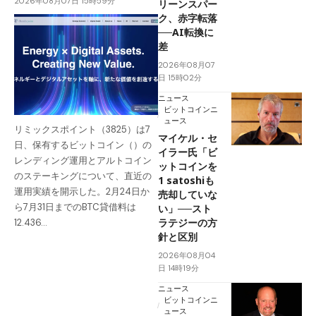
2026年08月07日 15時59分
リーンスパー
ク、赤字転落
──AI転換に
差
2026年08月07
日 15時02分
ニュース
ビットコインニ
ュース
リミックスポイント（3825）は7
マイケル・セ
日、保有するビットコイン（）の
イラー氏「ビ
レンディング運用とアルトコイン
ットコインを
のステーキングについて、直近の
1 satoshiも
運用実績を開示した。2月24日か
売却していな
ら7月31日までのBTC貸借料は
い」──スト
ラテジーの方
12.436…
針と区別
2026年08月04
日 14時19分
ニュース
ビットコインニ
ュース