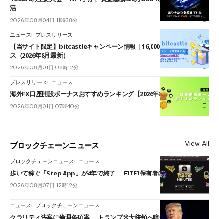
活
2026年08月04日 11時38分
ニュース
プレスリリース
【当サイト限定】bitcastleキャンペーン情報｜16,000円口座開設ボーナ
ス（2026年8月最新）
2026年08月01日 08時12分
プレスリリース
ニュース
海外FX口座開設ボーナスおすすめランキング【2026年8月最新】
2026年08月01日 07時40分
View All
ブロックチェーンニュース
ブロックチェーンニュース
ニュース
歩いて稼ぐ「Step App」が4年で終了──FITFI保有者に対応呼びかけ
2026年08月07日 12時12分
ニュース
ブロックチェーンニュース
クラリティ法案に倫理条項案──トランプ米大統領へ暗号資産事業の売却