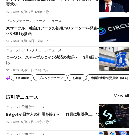
要求か
2026年08月07日 12時04分
ブロックチェーンニュース
ニュース
米サークル、独自L1アークの初期バリデーターを発表――ブラックロッ
クやSBIも参画
2026年08月06日 16時03分
ニュース
ブロックチェーンニュース
ローソン、ステーブルコイン決済の実証へ──8月6日からJPYCやUSDC対
応
2026年08月05日 15時12分
#
Binance
ブロックチェーン
初心者
米国証券取引委員会（SEC）
View All
取引所ニュース
ニュース
取引所ニュース
Bitgetが日本人の利用を終了へ──11月に取引停止、12月末に強制決済
2026年08月03日 12時24分
ニュース
取引所ニュース