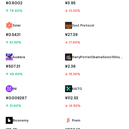
¥0.6002
¥3.95
↑ 76.60%
↓ 21.20%
Solar
Zest Protocol
¥0.5421
¥27.39
↑ 61.50%
↓ 17.90%
Audiera
HarryPotterObamaSonic10Inu (ETH)
¥507.31
¥2.36
↑ 46.60%
↓ 15.30%
INI
KAITO
¥0.009267
¥112.53
↑ 31.60%
↓ 14.50%
Biconomy
Prom