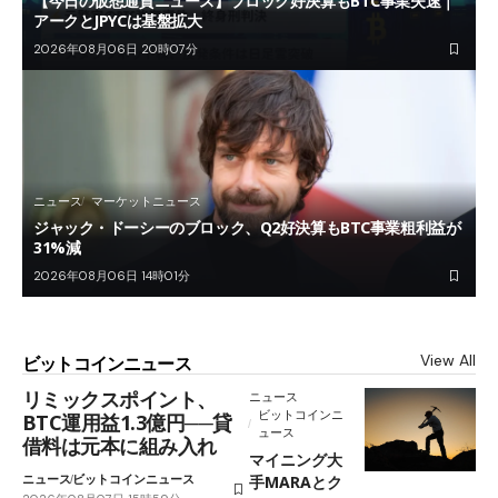
【今日の仮想通貨ニュース】ブロック好決算もBTC事業失速｜
アークとJPYCは基盤拡大
2026年08月06日 20時07分
ニュース
マーケットニュース
ジャック・ドーシーのブロック、Q2好決算もBTC事業粗利益が
31%減
2026年08月06日 14時01分
View All
ビットコインニュース
リミックスポイント、
ニュース
ビットコインニ
BTC運用益1.3億円──貸
ュース
借料は元本に組み入れ
マイニング大
ニュース
ビットコインニュース
手MARAとク