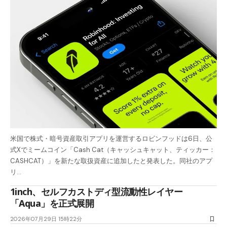
米国で株式・暗号資産取引アプリを運営するロビンフッドは6日、公
式Xでミームコイン「Cash Cat（キャッシュキャット、ティッカー：
CASHCAT）」を新たな取扱資産に追加したと発表した。同社のアプ
リ…
1inch、セルフカストディ型流動性レイヤー
「Aqua」を正式展開
2026年07月29日 15時22分