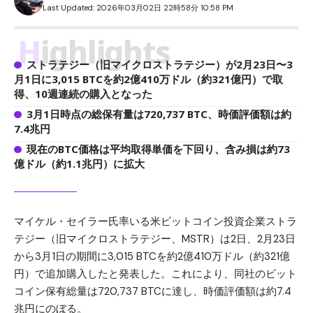
Last Updated: 2026年03月02日 22時58分 10:58 PM
Highlights
ストラテジー（旧マイクロストラテジー）が2月23日〜3
月1日に3,015 BTCを約2億410万ドル（約321億円）で取
得、10週連続の購入となった
3月1日時点の総保有量は720,737 BTC、時価評価額は約
7.4兆円
現在のBTC価格は平均取得単価を下回り、含み損は約73
億ドル（約1.1兆円）に拡大
マイケル・セイラー
氏率いる米ビットコイン投資企業ストラ
テジー（旧マイクロストラテジー、MSTR）は2日、2月23日
から3月1日の期間に3,015 BTCを約2億410万ドル（約321億
円）で追加購入したと発表した。これにより、同社のビット
コイン保有総量は720,737 BTCに達し、時価評価額は約7.4
兆円にのぼる。