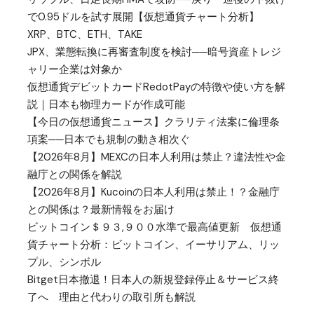
で0.95ドルを試す展開【仮想通貨チャート分析】
XRP、BTC、ETH、TAKE
JPX、業態転換に再審査制度を検討──暗号資産トレジ
ャリー企業は対象か
仮想通貨デビットカードRedotPayの特徴や使い方を解
説｜日本も物理カードが作成可能
【今日の仮想通貨ニュース】クラリティ法案に倫理条
項案──日本でも規制の動き相次ぐ
【2026年8月】MEXCの日本人利用は禁止？違法性や金
融庁との関係を解説
【2026年8月】Kucoinの日本人利用は禁止！？金融庁
との関係は？最新情報をお届け
ビットコイン＄９３,９００水準で最高値更新 仮想通
貨チャート分析：ビットコイン、イーサリアム、リッ
プル、シンボル
Bitget日本撤退！日本人の新規登録停止＆サービス終
了へ 理由と代わりの取引所も解説