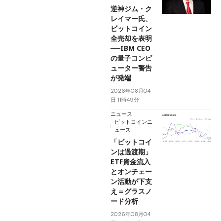
逆神ジム・ク
レイマー氏、
ビットコイン
全売却を表明
──IBM CEO
の量子コンピ
ューター警告
が発端
2026年08月04
日 11時49分
ニュース
ビットコインニ
ュース
「ビットコイ
ンは過渡期」
ETF資金流入
とオンチェー
ン活動が下支
え＝グラスノ
ード分析
2026年08月04