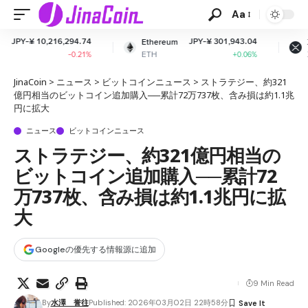
Aa
94.74
JPY-¥ 301,943.04
JPY-¥ 163.2
Ethereum
XRP
ETH
XRP
0.21%
+0.06%
+0.44
JinaCoin
>
ニュース
>
ビットコインニュース
>
ストラテジー、約321
億円相当のビットコイン追加購入──累計72万737枚、含み損は約1.1兆
円に拡大
ニュース
ビットコインニュース
ストラテジー、約321億円相当の
ビットコイン追加購入──累計72
万737枚、含み損は約1.1兆円に拡
大
Googleの優先する情報源に追加
9 Min Read
By
水澤 誉往
Published: 2026年03月02日 22時58分