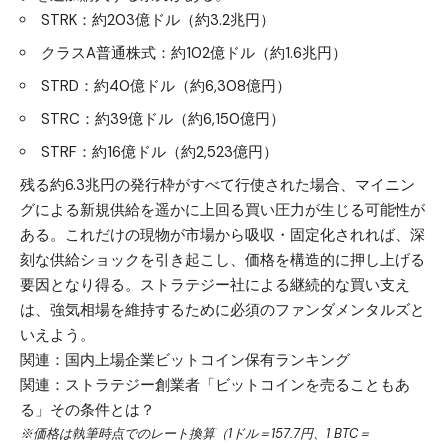
STRK：約203億ドル（約3.2兆円）
クラスA普通株式：約102億ドル（約1.6兆円）
STRD：約40億ドル（約6,308億円）
STRC：約39億ドル（約6,150億円）
STRF：約16億ドル（約2,523億円）
残る約6.3兆円の発行枠がすべて行使された場合、マイニン
グによる新規供給を遥かに上回る買い圧力が生じる可能性が
ある。これだけの現物が市場から吸収・固定化されれば、深
刻な供給ショックを引き起こし、価格を構造的に押し上げる
要因となり得る。ストラテジー社による継続的な買い支え
は、強気相場を維持するために必須のファンダメンタルズと
いえよう。
関連：
国内上場企業ビットコイン保有ランキング
関連：
ストラテジー創業者「ビットコインを売ることもあ
る」その条件とは？
※価格は執筆時点でのレート換算（1ドル＝157.7円、1 BTC＝