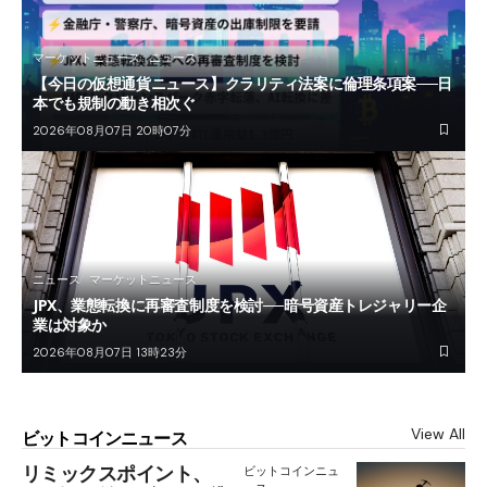
マーケットニュース
ニュース
【今日の仮想通貨ニュース】クラリティ法案に倫理条項案──日
本でも規制の動き相次ぐ
2026年08月07日 20時07分
ニュース
マーケットニュース
JPX、業態転換に再審査制度を検討──暗号資産トレジャリー企
業は対象か
2026年08月07日 13時23分
View All
ビットコインニュース
リミックスポイント、
ビットコインニュ