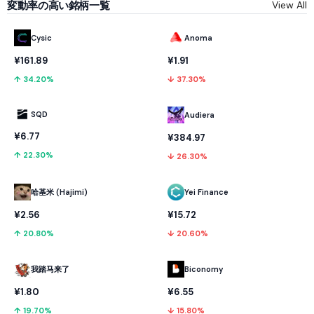
変動率の高い銘柄一覧
View All
Cysic
Anoma
¥161.89
¥1.91
↑ 34.20%
↓ 37.30%
SQD
Audiera
¥6.77
¥384.97
↑ 22.30%
↓ 26.30%
哈基米 (Hajimi)
Yei Finance
¥2.56
¥15.72
↑ 20.80%
↓ 20.60%
我踏马来了
Biconomy
¥1.80
¥6.55
↑ 19.70%
↓ 15.80%