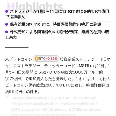
Highlights
ストラテジーが1月5～11日に13,627 BTCを約1,971億円
で追加購入
保有総量687,410 BTC、時価評価額約9.9兆円に到達
株式売却による調達枠約6.3兆円が残存、継続的な買い増
し余力
BTC
-0.89%
米ビットコイン
投資企業ストラテジー（旧マ
イクロストラテジー、ティッカーコード：MSTR）は12日、1
月5～11日の期間に13,627 BTCを約12億5,000万ドル（約
1,971億円）で追加購入したと発表した。これにより、同社の
ビットコイン保有総量は687,410 BTCに達し、時価評価額は
約9.9兆円にのぼる。
Strategy has acquired 13,627 BTC for ~$1.25 billion at
~$91,519 per bitcoin. As of 1/11/2026, we hodl 687,410
$BTC
acquired for ~$51.80 billion at ~$75,353 per bitcoin.
$MSTR
$STRC
$STRK
$STRF
$STRD
$STRE