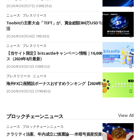
2026年08月07日 09時25分
ニュース
プレスリリース
Toobitの主要大会「TIFT」が、賞金総額300万USDTのレースとして復
活
2026年08月04日 11時38分
ニュース
プレスリリース
【当サイト限定】bitcastleキャンペーン情報｜16,000円口座開設ボーナ
ス（2026年8月最新）
2026年08月01日 08時12分
プレスリリース
ニュース
海外FX口座開設ボーナスおすすめランキング【2026年8月最新】
2026年08月01日 07時40分
View All
ブロックチェーンニュース
ニュース
ブロックチェーンニュース
クラリティ法案、年内成立に慎重論──米暗号資産投資の海外流出懸念も