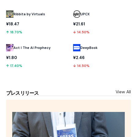
Ribbita by Virtuals
UPCX
¥18.47
¥21.61
↑ 18.70%
↓ 14.50%
Act I The AI Prophecy
DeepBook
¥1.80
¥2.46
↑ 17.40%
↓ 14.50%
View All
プレスリリース