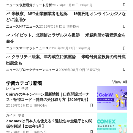
ニュース
仮想通貨チャート分析
2026年08月10日 18時31分
米検察、NFT企業創業者を起訴──15億円をオンラインカジノな
どに流用か
ニュース
NFTニュース
2026年08月10日 17時15分
バイビット、北朝鮮とラザルスを提訴──米裁判所が資産保全を
命令
ニュース
マーケットニュース
2026年08月10日 16時35分
クラリティ法案、年内成立に慎重論──米暗号資産投資の海外流
出懸念も
ニュース
ブロックチェーンニュース
2026年08月10日 16時07分
View All
学習カテゴリ新着
レビュー
学習
CoinWのキャンペーン最新情報｜口座開設ボーナ
ス・招待コード・特典の受け取り方【2026年8月】
2026年08月10日 16時01分
ガイド
学習
Zoomexは日本人も使える？違法性や金融庁との関
係を解説【2026年8月】
2026年08月10日 14時27分