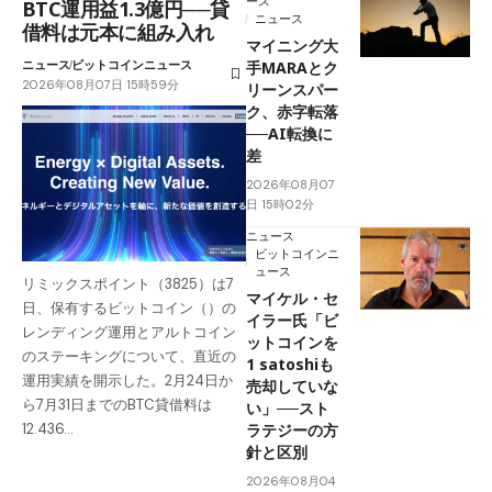
ース
BTC運用益1.3億円──貸
ニュース
借料は元本に組み入れ
マイニング大
ニュース
ビットコインニュース
手MARAとク
2026年08月07日 15時59分
リーンスパー
ク、赤字転落
──AI転換に
差
2026年08月07
日 15時02分
ニュース
ビットコインニ
ュース
リミックスポイント（3825）は7
マイケル・セ
日、保有するビットコイン（）の
イラー氏「ビ
レンディング運用とアルトコイン
ットコインを
のステーキングについて、直近の
1 satoshiも
運用実績を開示した。2月24日か
売却していな
ら7月31日までのBTC貸借料は
い」──スト
ラテジーの方
12.436…
針と区別
2026年08月04