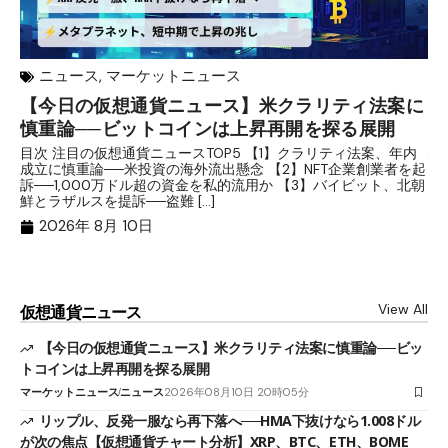
ニュース
,
マーケットニュース
【今日の仮想通貨ニュース】米クラリティ法案に
リ
慎重論──ビットコインは上昇再開を探る展開
な
析
目次 注目の仮想通貨ニュースTOP5 【1】クラリティ法案、年内
成立に慎重論──米投資の海外流出懸念 【2】NFT企業創業者を起
目
訴──1,000万ドル超の資金を私的流用か 【3】バイビット、北朝
ト
鮮とラザルスを提訴──盗難 […]
ム
ル（
2026年 8月 10日
View All
仮想通貨ニュース
【今日の仮想通貨ニュース】米クラリティ法案に慎重論──ビッ
トコインは上昇再開を探る展開
マーケットニュース
ニュース
2026年08月10日 20時05分
リップル、反発一服なら再下落へ──HMA下抜けなら1.008ドル
が次の焦点【仮想通貨チャート分析】XRP、BTC、ETH、BOME