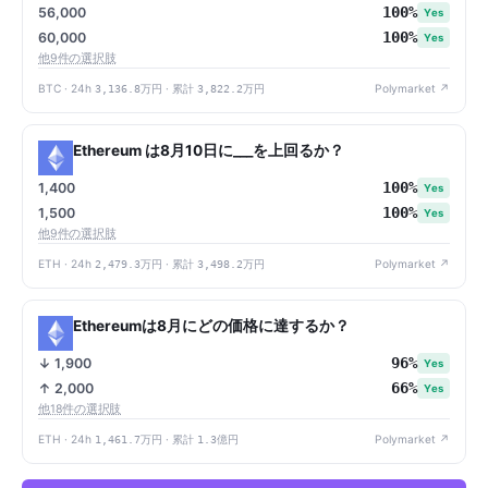
100%
56,000
Yes
100%
60,000
Yes
他9件の選択肢
BTC · 24h
3,136.8万円
· 累計
3,822.2万円
Polymarket ↗
Ethereum は8月10日に___を上回るか？
100%
1,400
Yes
100%
1,500
Yes
他9件の選択肢
ETH · 24h
2,479.3万円
· 累計
3,498.2万円
Polymarket ↗
Ethereumは8月にどの価格に達するか？
96%
↓ 1,900
Yes
66%
↑ 2,000
Yes
他18件の選択肢
ETH · 24h
1,461.7万円
· 累計
1.3億円
Polymarket ↗