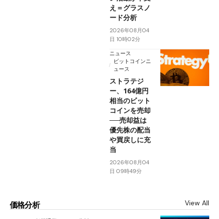
え＝グラスノ
ード分析
2026年08月04
日 10時02分
ニュース
ビットコインニ
ュース
ストラテジ
ー、164億円
相当のビット
コインを売却
──売却益は
優先株の配当
や買戻しに充
当
2026年08月04
日 09時49分
View All
価格分析