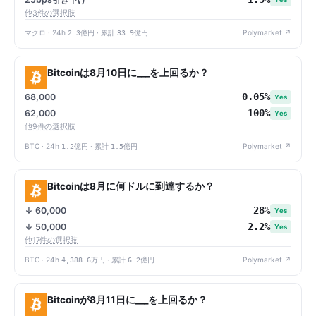
他3件の選択肢
マクロ · 24h
2.3億円
· 累計
33.9億円
Polymarket ↗
Bitcoinは8月10日に___を上回るか？
0.05%
68,000
Yes
100%
62,000
Yes
他9件の選択肢
BTC · 24h
1.2億円
· 累計
1.5億円
Polymarket ↗
Bitcoinは8月に何ドルに到達するか？
28%
↓ 60,000
Yes
2.2%
↓ 50,000
Yes
他17件の選択肢
BTC · 24h
4,388.6万円
· 累計
6.2億円
Polymarket ↗
Bitcoinが8月11日に___を上回るか？