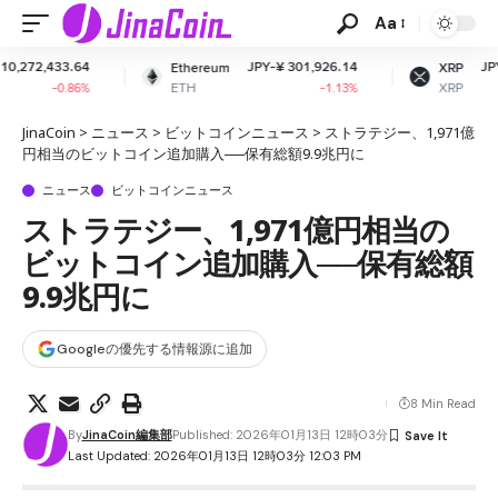
Aa
JPY-¥ 301,926.14
JPY-¥ 162.90
Ethereum
XRP
ETH
XRP
-1.13%
-1.39%
JinaCoin
>
ニュース
>
ビットコインニュース
>
ストラテジー、1,971億
円相当のビットコイン追加購入──保有総額9.9兆円に
ニュース
ビットコインニュース
ストラテジー、1,971億円相当の
ビットコイン追加購入──保有総額
9.9兆円に
Googleの優先する情報源に追加
8 Min Read
By
JinaCoin編集部
Published: 2026年01月13日 12時03分
Last Updated: 2026年01月13日 12時03分 12:03 PM