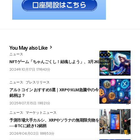
You May also Like
ニュース
NFTゲーム「ちゃんごくし！結魂しよう」、3月26日にリリース決定
2024年10月17日 17時43分
ニュース
プレスリリース
アルトコイン おすすめ5選｜XRPやXLM急騰中の今、億り人が狙える
銘柄は？
2025年07月15日 11時21分
ニュース
マーケットニュース
予測市場大手カルシ、XRPやソラナの無期限先物をCFTCに届出
──BTCに続き12銘柄
2026年06月02日 18時53分