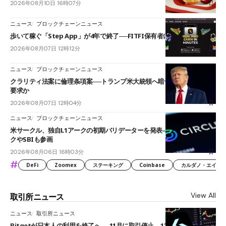
2026年08月10日 16時07分
ニュース
ブロックチェーンニュース
歩いて稼ぐ「Step App」が4年で終了──FITFI保有者に対応呼びかけ
2026年08月07日 12時12分
ニュース
ブロックチェーンニュース
クラリティ法案に倫理条項案──トランプ米大統領へ暗号資産事業の売却
要求か
2026年08月07日 12時04分
ニュース
ブロックチェーンニュース
米サークル、独自L1アークの初期バリデーターを発表――ブラックロッ
クやSBIも参画
2026年08月06日 16時03分
#
DeFi
Zoomex
ステーキング
Coinbase
カルダノ・エイダ（Ca
View All
取引所ニュース
ニュース
取引所ニュース
Bitgetが日本人の利用を終了へ──11月に取引停止、12月末に強制決済