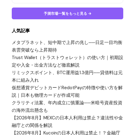
予測市場一覧をもっと見る →
人気記事
メタプラネット、短中期で上昇の兆し──日足一目均衡
表雲突破なら上昇期待
Trust Wallet（トラストウォレット）の使い方｜初期設
定や入金・出金方法など徹底解説
リミックスポイント、BTC運用益1.3億円──貸借料は元
本に組み入れ
仮想通貨デビットカードRedotPayの特徴や使い方を解
説｜日本も物理カードが作成可能
クラリティ法案、年内成立に慎重論──米暗号資産投資
の海外流出懸念も
【2026年8月】MEXCの日本人利用は禁止？違法性や金
融庁との関係を解説
【2026年8月】Kucoinの日本人利用は禁止！？金融庁