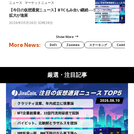
ニュース
マーケットニュース
【今日の仮想通貨ニュース】BTCもみ合い継続──テザー提携とJPYC
拡大が進展
2026年05月26日 20時28分
Show More
More News:
DeFi
Zoomex
ステーキング
Coinbase
厳選・注目記事