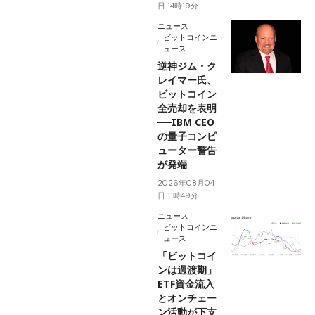
日 14時19分
ニュース
ビットコインニ
ュース
逆神ジム・ク
レイマー氏、
ビットコイン
全売却を表明
──IBM CEO
の量子コンピ
ューター警告
が発端
2026年08月04
日 11時49分
ニュース
ビットコインニ
ュース
「ビットコイ
ンは過渡期」
ETF資金流入
とオンチェー
ン活動が下支