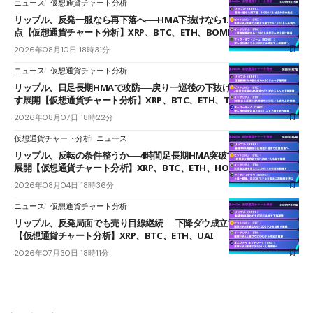
ニュース
仮想通貨チャート分析
リップル、反発一服なら再下落へ──HMA下抜けなら1.008ドルが次の焦
点【仮想通貨チャート分析】XRP、BTC、ETH、BOME
2026年08月10日 18時31分
ニュース
仮想通貨チャート分析
リップル、日足長期HMAで攻防──戻り一巡後の下抜けで0.95ドルを試
す展開【仮想通貨チャート分析】XRP、BTC、ETH、TAKE
2026年08月07日 18時22分
仮想通貨チャート分析
ニュース
リップル、反転の条件整うか──4時間足長期HMA突破で雲下端を目指す
展開【仮想通貨チャート分析】XRP、BTC、ETH、HOME
2026年08月04日 18時36分
ニュース
仮想通貨チャート分析
リップル、反発局面でも売り目線継続──下降ダウ成立で下値追う展開
【仮想通貨チャート分析】XRP、BTC、ETH、UAI
2026年07月30日 18時11分