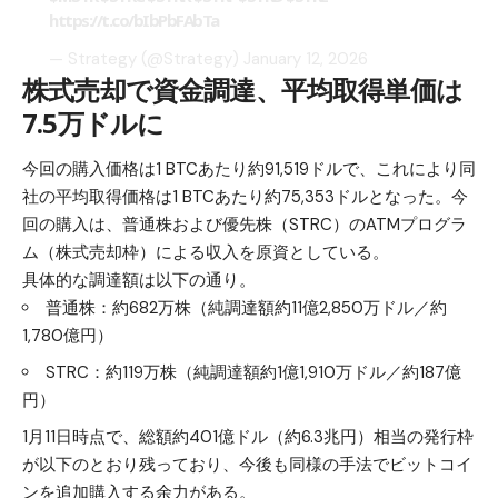
https://t.co/bIbPbFAbTa
— Strategy (@Strategy)
January 12, 2026
株式売却で資金調達、平均取得単価は
7.5万ドルに
今回の購入価格は1 BTCあたり約91,519ドルで、これにより同
社の平均取得価格は1 BTCあたり約75,353ドルとなった。今
回の購入は、普通株および優先株（STRC）のATMプログラ
ム（株式売却枠）による収入を原資としている。
具体的な調達額は以下の通り。
普通株：約682万株（純調達額約11億2,850万ドル／約
1,780億円）
STRC：約119万株（純調達額約1億1,910万ドル／約187億
円）
1月11日時点で、総額約401億ドル（約6.3兆円）相当の発行枠
が以下のとおり残っており、今後も同様の手法でビットコイ
ンを追加購入する余力がある。