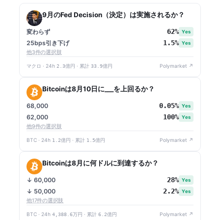
9月のFed Decision（決定）は実施されるか？
62%
変わらず
Yes
1.5%
25bps引き下げ
Yes
他3件の選択肢
マクロ · 24h
2.3億円
· 累計
33.9億円
Polymarket ↗
Bitcoinは8月10日に___を上回るか？
0.05%
68,000
Yes
100%
62,000
Yes
他9件の選択肢
BTC · 24h
1.2億円
· 累計
1.5億円
Polymarket ↗
Bitcoinは8月に何ドルに到達するか？
28%
↓ 60,000
Yes
2.2%
↓ 50,000
Yes
他17件の選択肢
BTC · 24h
4,388.6万円
· 累計
6.2億円
Polymarket ↗